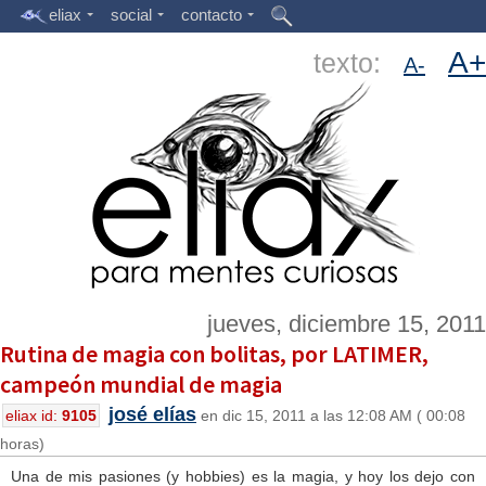
eliax
social
contacto
A+
texto:
A-
jueves, diciembre 15, 2011
Rutina de magia con bolitas, por LATIMER,
campeón mundial de magia
josé elías
eliax id:
9105
en dic 15, 2011 a las 12:08 AM ( 00:08
horas)
Una de mis pasiones (y hobbies) es la magia, y hoy los dejo con