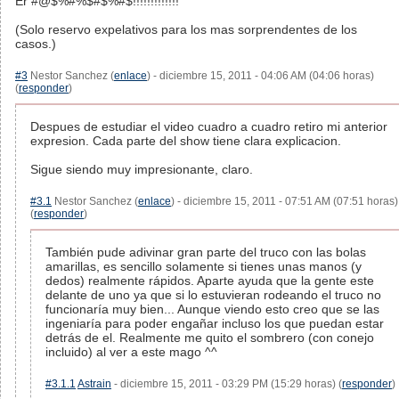
Er #@$%#%$#$%#$!!!!!!!!!!!!!
(Solo reservo expelativos para los mas sorprendentes de los
casos.)
#3
Nestor Sanchez (
enlace
) - diciembre 15, 2011 - 04:06 AM (04:06 horas)
(
responder
)
Despues de estudiar el video cuadro a cuadro retiro mi anterior
expresion. Cada parte del show tiene clara explicacion.
Sigue siendo muy impresionante, claro.
#3.1
Nestor Sanchez (
enlace
) - diciembre 15, 2011 - 07:51 AM (07:51 horas)
(
responder
)
También pude adivinar gran parte del truco con las bolas
amarillas, es sencillo solamente si tienes unas manos (y
dedos) realmente rápidos. Aparte ayuda que la gente este
delante de uno ya que si lo estuvieran rodeando el truco no
funcionaría muy bien... Aunque viendo esto creo que se las
ingeniaría para poder engañar incluso los que puedan estar
detrás de el. Realmente me quito el sombrero (con conejo
incluido) al ver a este mago ^^
#3.1.1
Astrain
- diciembre 15, 2011 - 03:29 PM (15:29 horas) (
responder
)