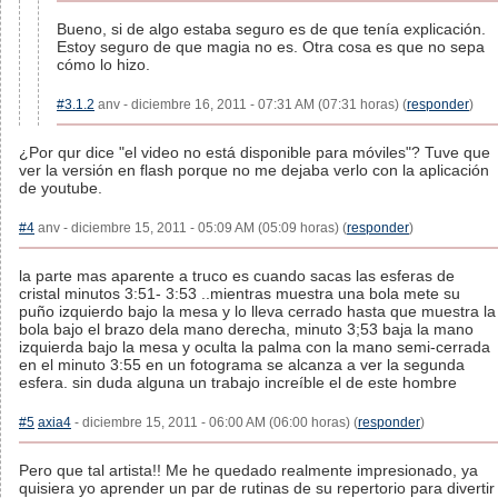
Bueno, si de algo estaba seguro es de que tenía explicación.
Estoy seguro de que magia no es. Otra cosa es que no sepa
cómo lo hizo.
#3.1.2
anv - diciembre 16, 2011 - 07:31 AM (07:31 horas) (
responder
)
¿Por qur dice "el video no está disponible para móviles"? Tuve que
ver la versión en flash porque no me dejaba verlo con la aplicación
de youtube.
#4
anv - diciembre 15, 2011 - 05:09 AM (05:09 horas) (
responder
)
la parte mas aparente a truco es cuando sacas las esferas de
cristal minutos 3:51- 3:53 ..mientras muestra una bola mete su
puño izquierdo bajo la mesa y lo lleva cerrado hasta que muestra la
bola bajo el brazo dela mano derecha, minuto 3;53 baja la mano
izquierda bajo la mesa y oculta la palma con la mano semi-cerrada
en el minuto 3:55 en un fotograma se alcanza a ver la segunda
esfera. sin duda alguna un trabajo increíble el de este hombre
#5
axia4
- diciembre 15, 2011 - 06:00 AM (06:00 horas) (
responder
)
Pero que tal artista!! Me he quedado realmente impresionado, ya
quisiera yo aprender un par de rutinas de su repertorio para divertir