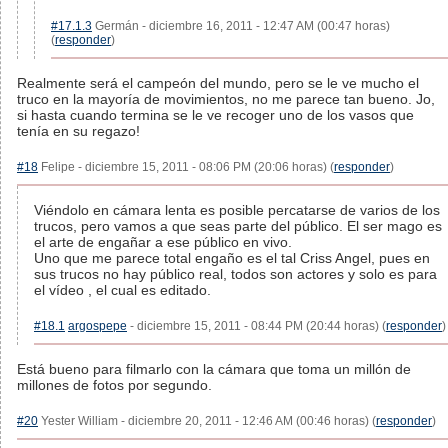
#17.1.3
Germán - diciembre 16, 2011 - 12:47 AM (00:47 horas)
(
responder
)
Realmente será el campeón del mundo, pero se le ve mucho el
truco en la mayoría de movimientos, no me parece tan bueno. Jo,
si hasta cuando termina se le ve recoger uno de los vasos que
tenía en su regazo!
#18
Felipe - diciembre 15, 2011 - 08:06 PM (20:06 horas) (
responder
)
Viéndolo en cámara lenta es posible percatarse de varios de los
trucos, pero vamos a que seas parte del público. El ser mago es
el arte de engañar a ese público en vivo.
Uno que me parece total engaño es el tal Criss Angel, pues en
sus trucos no hay público real, todos son actores y solo es para
el vídeo , el cual es editado.
#18.1
argospepe
- diciembre 15, 2011 - 08:44 PM (20:44 horas) (
responder
)
Está bueno para filmarlo con la cámara que toma un millón de
millones de fotos por segundo.
#20
Yester William - diciembre 20, 2011 - 12:46 AM (00:46 horas) (
responder
)