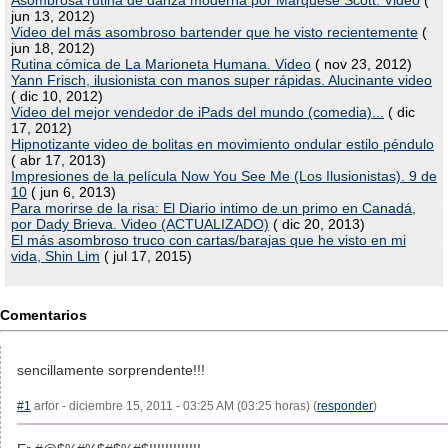
Asombrosa rutina de danza moderna por Marquese Scott. Video
(
jun 13, 2012)
Video del más asombroso bartender que he visto recientemente
(
jun 18, 2012)
Rutina cómica de La Marioneta Humana. Video
( nov 23, 2012)
Yann Frisch, ilusionista con manos super rápidas. Alucinante video
( dic 10, 2012)
Video del mejor vendedor de iPads del mundo (comedia)...
( dic
17, 2012)
Hipnotizante video de bolitas en movimiento ondular estilo péndulo
( abr 17, 2013)
Impresiones de la película Now You See Me (Los Ilusionistas). 9 de
10
( jun 6, 2013)
Para morirse de la risa: El Diario intimo de un primo en Canadá,
por Dady Brieva. Video (ACTUALIZADO)
( dic 20, 2013)
El más asombroso truco con cartas/barajas que he visto en mi
vida, Shin Lim
( jul 17, 2015)
Comentarios
sencillamente sorprendente!!!
#1
arfor - diciembre 15, 2011 - 03:25 AM (03:25 horas) (
responder
)