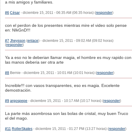
a mis amigos y familiares.
#6
César
- diciembre 15, 2011 - 06:35 AM (06:35 horas) (
responder
)
con el perdon de los presentes mientras mire el video solo pense
en: NIkGnD!!!
#7
Jheysson
(
enlace
) - diciembre 15, 2011 - 09:02 AM (09:02 horas)
(
responder
)
Ya a eso no le deberian llamar magia, el hombre es muy rapido con
las manos deberia ser otra arte
#8
Bernie - diciembre 15, 2011 - 10:01 AM (10:01 horas) (
responder
)
Increible!!! con vasos transparentes, eso es magia. Excelente
demostración.
#9
argospepe
- diciembre 15, 2011 - 10:17 AM (10:17 horas) (
responder
)
La parte más asombrosa son las bolas de cristal, muy buen Truco
el del mago.
#11
RollerSkates
- diciembre 15, 2011 - 01:27 PM (13:27 horas) (
responder
)