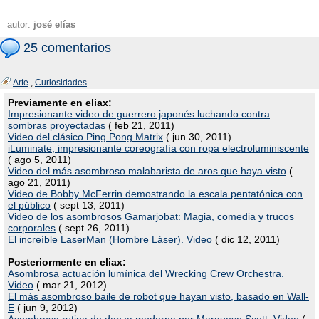
autor:
josé elías
25 comentarios
Arte
,
Curiosidades
Previamente en eliax:
Impresionante video de guerrero japonés luchando contra
sombras proyectadas
( feb 21, 2011)
Video del clásico Ping Pong Matrix
( jun 30, 2011)
iLuminate, impresionante coreografía con ropa electroluminiscente
( ago 5, 2011)
Video del más asombroso malabarista de aros que haya visto
(
ago 21, 2011)
Video de Bobby McFerrin demostrando la escala pentatónica con
el público
( sept 13, 2011)
Video de los asombrosos Gamarjobat: Magia, comedia y trucos
corporales
( sept 26, 2011)
El increíble LaserMan (Hombre Láser). Video
( dic 12, 2011)
Posteriormente en eliax:
Asombrosa actuación lumínica del Wrecking Crew Orchestra.
Video
( mar 21, 2012)
El más asombroso baile de robot que hayan visto, basado en Wall-
E
( jun 9, 2012)