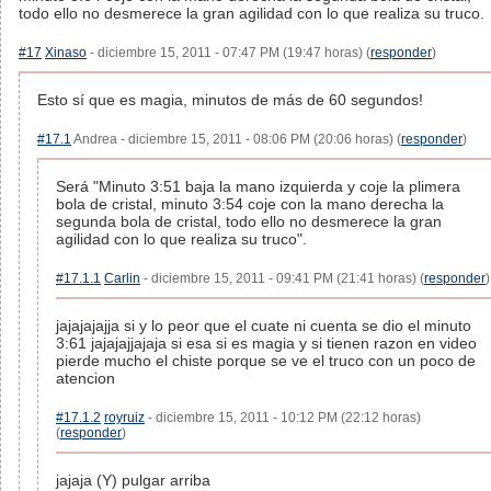
todo ello no desmerece la gran agilidad con lo que realiza su truco.
#17
Xinaso
- diciembre 15, 2011 - 07:47 PM (19:47 horas) (
responder
)
Esto sí que es magia, minutos de más de 60 segundos!
#17.1
Andrea - diciembre 15, 2011 - 08:06 PM (20:06 horas) (
responder
)
Será "Minuto 3:51 baja la mano izquierda y coje la plimera
bola de cristal, minuto 3:54 coje con la mano derecha la
segunda bola de cristal, todo ello no desmerece la gran
agilidad con lo que realiza su truco".
#17.1.1
Carlin
- diciembre 15, 2011 - 09:41 PM (21:41 horas) (
responder
)
jajajajajja si y lo peor que el cuate ni cuenta se dio el minuto
3:61 jajajajjajaja si esa si es magia y si tienen razon en video
pierde mucho el chiste porque se ve el truco con un poco de
atencion
#17.1.2
royruiz
- diciembre 15, 2011 - 10:12 PM (22:12 horas)
(
responder
)
jajaja (Y) pulgar arriba