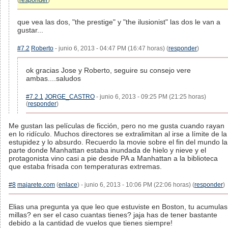
(
responder
)
que vea las dos, "the prestige" y "the ilusionist" las dos le van a
gustar...
#7.2
Roberto
- junio 6, 2013 - 04:47 PM (16:47 horas) (
responder
)
ok gracias Jose y Roberto, seguire su consejo vere
ambas....saludos
#7.2.1
JORGE_CASTRO
- junio 6, 2013 - 09:25 PM (21:25 horas)
(
responder
)
Me gustan las películas de ficción, pero no me gusta cuando rayan
en lo ridículo. Muchos directores se extralimitan al irse a límite de la
estupidez y lo absurdo. Recuerdo la movie sobre el fin del mundo la
parte donde Manhattan estaba inundada de hielo y nieve y el
protagonista vino casi a pie desde PA a Manhattan a la biblioteca
que estaba frisada con temperaturas extremas.
#8
majarete.com
(
enlace
) - junio 6, 2013 - 10:06 PM (22:06 horas) (
responder
)
Elias una pregunta ya que leo que estuviste en Boston, tu acumulas
millas? en ser el caso cuantas tienes? jaja has de tener bastante
debido a la cantidad de vuelos que tienes siempre!