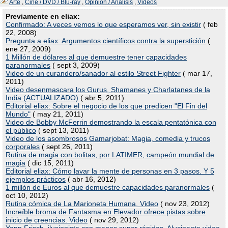
Arte
,
Cine / DVD / Blu-ray
,
Opinión / Análisis
,
Videos
Previamente en eliax:
Confirmado: A veces vemos lo que esperamos ver, sin existir
( feb
22, 2008)
Pregunta a eliax: Argumentos científicos contra la superstición
(
ene 27, 2009)
1 Millón de dólares al que demuestre tener capacidades
paranormales
( sept 3, 2009)
Video de un curandero/sanador al estilo Street Fighter
( mar 17,
2011)
Video desenmascara los Gurus, Shamanes y Charlatanes de la
India (ACTUALIZADO)
( abr 5, 2011)
Editorial eliax: Sobre el negocio de los que predicen "El Fin del
Mundo"
( may 21, 2011)
Video de Bobby McFerrin demostrando la escala pentatónica con
el público
( sept 13, 2011)
Video de los asombrosos Gamarjobat: Magia, comedia y trucos
corporales
( sept 26, 2011)
Rutina de magia con bolitas, por LATIMER, campeón mundial de
magia
( dic 15, 2011)
Editorial eliax: Cómo lavar la mente de personas en 3 pasos. Y 5
ejemplos prácticos
( abr 16, 2012)
1 millón de Euros al que demuestre capacidades paranormales
(
oct 10, 2012)
Rutina cómica de La Marioneta Humana. Video
( nov 23, 2012)
Increíble broma de Fantasma en Elevador ofrece pistas sobre
inicio de creencias. Video
( nov 29, 2012)