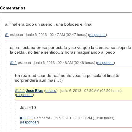
Comentarios
al final era todo un sueño.. una boludes el final
#1
esteban - junio 6, 2013 - 02:47 AM (02:47 horas) (
responder
)
osea.. estaba preso por estafa y se ve que la camara se aleja de
la celda.. no tiene sentido.. 2 horas maquinando al pedo
#1.1
esteban - junio 6, 2013 - 02:48 AM (02:48 horas) (
responder
)
En realidad cuando realmente veas la película el final te
sorprenderá aún más... ;)
#1.1.1
José Elías
(
enlace
) - junio 6, 2013 - 02:50 AM (02:50 horas)
(
responder
)
Jaja +10
#1.1.1.1
Carcharot - junio 6, 2013 - 01:38 PM (13:38 horas)
(
responder
)