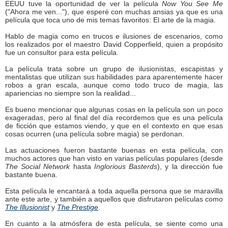
EEUU tuve la oportunidad de ver la película
Now You See Me
("Ahora me ven..."), que esperé con muchas ansias ya que es una
película que toca uno de mis temas favoritos: El arte de la magia.
Hablo de magia como en trucos e ilusiones de escenarios, como
los realizados por el maestro David Copperfield, quien a propósito
fue un consultor para esta película.
La película trata sobre un grupo de ilusionistas, escapistas y
mentalistas que utilizan sus habilidades para aparentemente hacer
robos a gran escala, aunque como todo truco de magia, las
apariencias no siempre son la realidad...
Es bueno mencionar que algunas cosas en la película son un poco
exageradas, pero al final del día recordemos que es una película
de ficción que estamos viendo, y que en el contexto en que esas
cosas ocurren (una película sobre magia) se perdonan.
Las actuaciones fueron bastante buenas en esta película, con
muchos actores que han visto en varias películas populares (desde
The Social Network
hasta
Inglorious Basterds
), y la dirección fue
bastante buena.
Esta película le encantará a toda aquella persona que se maravilla
ante este arte, y también a aquellos que disfrutaron películas como
The Illusionist
y
The Prestige
.
En cuanto a la atmósfera de esta película, se siente como una