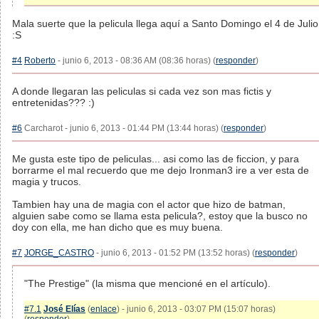
Mala suerte que la pelicula llega aquí a Santo Domingo el 4 de Julio
:S
#4
Roberto
- junio 6, 2013 - 08:36 AM (08:36 horas) (
responder
)
A donde llegaran las peliculas si cada vez son mas fictis y
entretenidas??? :)
#6
Carcharot - junio 6, 2013 - 01:44 PM (13:44 horas) (
responder
)
Me gusta este tipo de peliculas... asi como las de ficcion, y para
borrarme el mal recuerdo que me dejo Ironman3 ire a ver esta de
magia y trucos.
Tambien hay una de magia con el actor que hizo de batman,
alguien sabe como se llama esta pelicula?, estoy que la busco no
doy con ella, me han dicho que es muy buena.
#7
JORGE_CASTRO
- junio 6, 2013 - 01:52 PM (13:52 horas) (
responder
)
"The Prestige" (la misma que mencioné en el artículo).
#7.1
José Elías
(
enlace
) - junio 6, 2013 - 03:07 PM (15:07 horas)