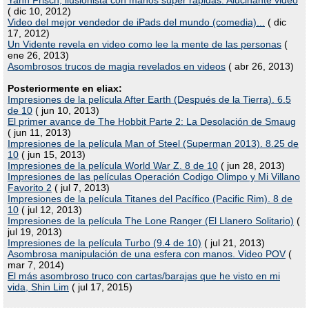
Yann Frisch, ilusionista con manos super rápidas. Alucinante video
( dic 10, 2012)
Video del mejor vendedor de iPads del mundo (comedia)...
( dic
17, 2012)
Un Vidente revela en video como lee la mente de las personas
(
ene 26, 2013)
Asombrosos trucos de magia revelados en videos
( abr 26, 2013)
Posteriormente en eliax:
Impresiones de la película After Earth (Después de la Tierra). 6.5
de 10
( jun 10, 2013)
El primer avance de The Hobbit Parte 2: La Desolación de Smaug
( jun 11, 2013)
Impresiones de la película Man of Steel (Superman 2013). 8.25 de
10
( jun 15, 2013)
Impresiones de la película World War Z. 8 de 10
( jun 28, 2013)
Impresiones de las películas Operación Codigo Olimpo y Mi Villano
Favorito 2
( jul 7, 2013)
Impresiones de la película Titanes del Pacífico (Pacific Rim). 8 de
10
( jul 12, 2013)
Impresiones de la película The Lone Ranger (El Llanero Solitario)
(
jul 19, 2013)
Impresiones de la película Turbo (9.4 de 10)
( jul 21, 2013)
Asombrosa manipulación de una esfera con manos. Video POV
(
mar 7, 2014)
El más asombroso truco con cartas/barajas que he visto en mi
vida, Shin Lim
( jul 17, 2015)