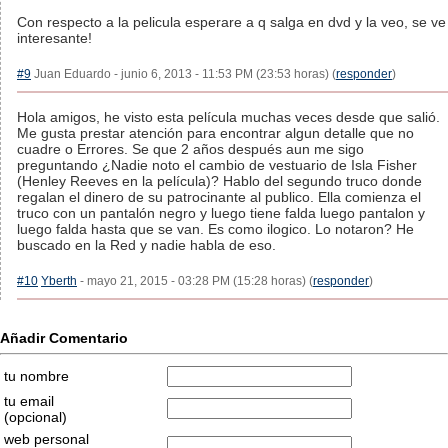
Con respecto a la pelicula esperare a q salga en dvd y la veo, se ve
interesante!
#9
Juan Eduardo - junio 6, 2013 - 11:53 PM (23:53 horas) (
responder
)
Hola amigos, he visto esta película muchas veces desde que salió.
Me gusta prestar atención para encontrar algun detalle que no
cuadre o Errores. Se que 2 años después aun me sigo
preguntando ¿Nadie noto el cambio de vestuario de Isla Fisher
(Henley Reeves en la película)? Hablo del segundo truco donde
regalan el dinero de su patrocinante al publico. Ella comienza el
truco con un pantalón negro y luego tiene falda luego pantalon y
luego falda hasta que se van. Es como ilogico. Lo notaron? He
buscado en la Red y nadie habla de eso.
#10
Yberth
- mayo 21, 2015 - 03:28 PM (15:28 horas) (
responder
)
Añadir Comentario
tu nombre
tu email
(opcional)
web personal