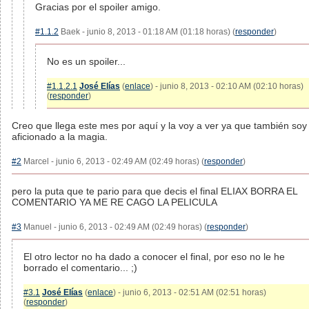
Gracias por el spoiler amigo.
#1.1.2
Baek - junio 8, 2013 - 01:18 AM (01:18 horas) (
responder
)
No es un spoiler...
#1.1.2.1
José Elías
(
enlace
) - junio 8, 2013 - 02:10 AM (02:10 horas)
(
responder
)
Creo que llega este mes por aquí y la voy a ver ya que también soy
aficionado a la magia.
#2
Marcel - junio 6, 2013 - 02:49 AM (02:49 horas) (
responder
)
pero la puta que te pario para que decis el final ELIAX BORRA EL
COMENTARIO YA ME RE CAGO LA PELICULA
#3
Manuel - junio 6, 2013 - 02:49 AM (02:49 horas) (
responder
)
El otro lector no ha dado a conocer el final, por eso no le he
borrado el comentario... ;)
#3.1
José Elías
(
enlace
) - junio 6, 2013 - 02:51 AM (02:51 horas)
(
responder
)