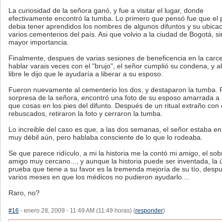
La curiosidad de la señora ganó, y fue a visitar el lugar, donde
efectivamente encontró la tumba. Lo primero que pensó fue que el 
debia tener aprendidos los nombres de algunos difuntos y su ubica
varios cementerios del país. Asi que volvio a la ciudad de Bogotá, si
mayor importancia.
Finalmente, despues de varias sesiones de beneficencia en la carce
hablar varais veces con el "brujo", el señor cumplió su condena, y a
libre le dijo que le ayudaría a liberar a su esposo.
Fueron nuevamente al cementerio los dos, y destaparon la tumba. 
sorpresa de la señora, encontró una foto de su esposo amarrada a
que cosas en los pies del difunto. Después de un ritual extraño con
rebuscados, retiraron la foto y cerraron la tumba.
Lo increible del caso es que, a las dos semanas, el señor estaba en
muy débil aún, pero hablaba consciente de lo que lo rodeaba.
Se que parece ridículo, a mi la historia me la contó mi amigo, el sob
amigo muy cercano..., y aunque la historia puede ser inventada, la 
prueba que tiene a su favor es la tremenda mejoría de su tío, desp
varios meses en que los médicos no pudieron ayudarlo....
Raro, no?
#16
- enero 28, 2009 - 11:49 AM (11:49 horas) (
responder
)