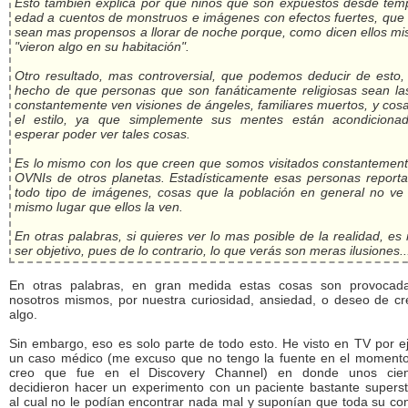
Esto también explica por que niños que son expuestos desde tem
edad a cuentos de monstruos e imágenes con efectos fuertes, que
sean mas propensos a llorar de noche porque, como dicen ellos m
"vieron algo en su habitación".
Otro resultado, mas controversial, que podemos deducir de esto,
hecho de que personas que son fanáticamente religiosas sean la
constantemente ven visiones de ángeles, familiares muertos, y cos
el estilo, ya que simplemente sus mentes están acondiciona
esperar poder ver tales cosas.
Es lo mismo con los que creen que somos visitados constantement
OVNIs de otros planetas. Estadísticamente esas personas reporta
todo tipo de imágenes, cosas que la población en general no ve 
mismo lugar que ellos la ven.
En otras palabras, si quieres ver lo mas posible de la realidad, es
ser objetivo, pues de lo contrario, lo que verás son meras ilusiones..
En otras palabras, en gran medida estas cosas son provocad
nosotros mismos, por nuestra curiosidad, ansiedad, o deseo de cr
algo.
Sin embargo, eso es solo parte de todo esto. He visto en TV por e
un caso médico (me excuso que no tengo la fuente en el momento
creo que fue en el Discovery Channel) en donde unos cient
decidieron hacer un experimento con un paciente bastante supersti
al cual no le podían encontrar nada mal y suponían que toda su co