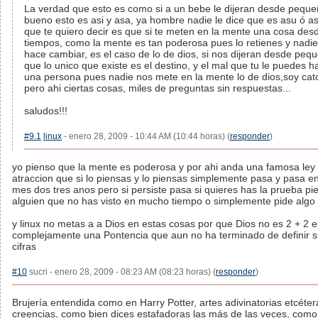
La verdad que esto es como si a un bebe le dijeran desde peque
bueno esto es asi y asa, ya hombre nadie le dice que es asu ó as
que te quiero decir es que si te meten en la mente una cosa des
tiempos, como la mente es tan poderosa pues lo retienes y nadie
hace cambiar, es el caso de lo de dios, si nos dijeran desde peq
que lo unico que existe es el destino, y el mal que tu le puedes h
una persona pues nadie nos mete en la mente lo de dios,soy cato
pero ahi ciertas cosas, miles de preguntas sin respuestas...
saludos!!!
#9.1
linux
- enero 28, 2009 - 10:44 AM (10:44 horas) (
responder
)
yo pienso que la mente es poderosa y por ahi anda una famosa ley
atraccion que si lo piensas y lo piensas simplemente pasa y pasa e
mes dos tres anos pero si persiste pasa si quieres has la prueba pi
alguien que no has visto en mucho tiempo o simplemente pide algo j
y linux no metas a a Dios en estas cosas por que Dios no es 2 + 2 e
complejamente una Pontencia que aun no ha terminado de definir 
cifras
#10
sucri - enero 28, 2009 - 08:23 AM (08:23 horas) (
responder
)
Brujería entendida como en Harry Potter, artes adivinatorias etcéte
creencias, como bien dices estafadoras las más de las veces, como