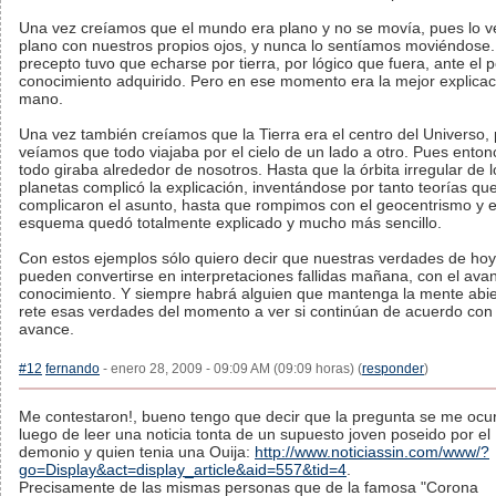
Una vez creíamos que el mundo era plano y no se movía, pues lo 
plano con nuestros propios ojos, y nunca lo sentíamos moviéndose
precepto tuvo que echarse por tierra, por lógico que fuera, ante el p
conocimiento adquirido. Pero en ese momento era la mejor explicac
mano.
Una vez también creíamos que la Tierra era el centro del Universo,
veíamos que todo viajaba por el cielo de un lado a otro. Pues enton
todo giraba alrededor de nosotros. Hasta que la órbita irregular de l
planetas complicó la explicación, inventándose por tanto teorías qu
complicaron el asunto, hasta que rompimos con el geocentrismo y e
esquema quedó totalmente explicado y mucho más sencillo.
Con estos ejemplos sólo quiero decir que nuestras verdades de hoy
pueden convertirse en interpretaciones fallidas mañana, con el ava
conocimiento. Y siempre habrá alguien que mantenga la mente abie
rete esas verdades del momento a ver si continúan de acuerdo con
avance.
#12
fernando
- enero 28, 2009 - 09:09 AM (09:09 horas) (
responder
)
Me contestaron!, bueno tengo que decir que la pregunta se me ocur
luego de leer una noticia tonta de un supuesto joven poseido por el
demonio y quien tenia una Ouija:
http://www.noticiassin.com/www/?
go=Display&act=display_article&aid=557&tid=4
.
Precisamente de las mismas personas que de la famosa "Corona