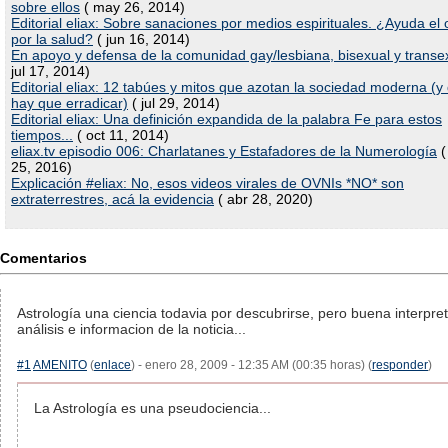
sobre ellos
( may 26, 2014)
Editorial eliax: Sobre sanaciones por medios espirituales. ¿Ayuda el 
por la salud?
( jun 16, 2014)
En apoyo y defensa de la comunidad gay/lesbiana, bisexual y transe
jul 17, 2014)
Editorial eliax: 12 tabúes y mitos que azotan la sociedad moderna (y
hay que erradicar)
( jul 29, 2014)
Editorial eliax: Una definición expandida de la palabra Fe para estos
tiempos...
( oct 11, 2014)
eliax.tv episodio 006: Charlatanes y Estafadores de la Numerología
(
25, 2016)
Explicación #eliax: No, esos videos virales de OVNIs *NO* son
extraterrestres, acá la evidencia
( abr 28, 2020)
Comentarios
Astrología una ciencia todavia por descubrirse, pero buena interpret
análisis e informacion de la noticia...
#1
AMENITO
(
enlace
) - enero 28, 2009 - 12:35 AM (00:35 horas) (
responder
)
La Astrología es una pseudociencia...