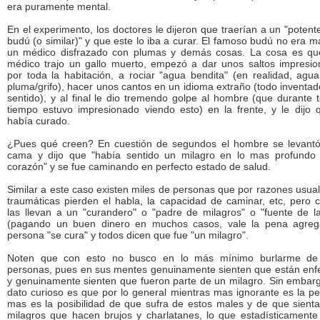
era puramente mental.
En el experimento, los doctores le dijeron que traerían a un "potent
budú (o similar)" y que este lo iba a curar. El famoso budú no era 
un médico disfrazado con plumas y demás cosas. La cosa es qu
médico trajo un gallo muerto, empezó a dar unos saltos impresio
por toda la habitación, a rociar "agua bendita" (en realidad, agu
pluma/grifo), hacer unos cantos en un idioma extraño (todo inventad
sentido), y al final le dio tremendo golpe al hombre (que durante 
tiempo estuvo impresionado viendo esto) en la frente, y le dijo 
había curado.
¿Pues qué creen? En cuestión de segundos el hombre se levantó
cama y dijo que "había sentido un milagro en lo mas profundo
corazón" y se fue caminando en perfecto estado de salud.
Similar a este caso existen miles de personas que por razones usu
traumáticas pierden el habla, la capacidad de caminar, etc, pero 
las llevan a un "curandero" o "padre de milagros" o "fuente de la
(pagando un buen dinero en muchos casos, vale la pena agrega
persona "se cura" y todos dicen que fue "un milagro".
Noten que con esto no busco en lo más mínimo burlarme de
personas, pues en sus mentes genuinamente sienten que están enf
y genuinamente sienten que fueron parte de un milagro. Sin embarg
dato curioso es que por lo general mientras mas ignorante es la p
mas es la posibilidad de que sufra de estos males y de que sienta
milagros que hacen brujos y charlatanes, lo que estadísticamente 