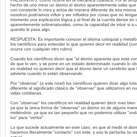
PREGUNTA 3: Como ocurre en la mecánica cuántica, Por el simp
hecho de uno mirar un átomo el átomo aparentemente sabe que 
con consiente lo mira y actúa de manera diferente de esa mism
nosotros podríamos influir y ser influidos por cosas que no tenga
momento una explicación lógica y al final de la cuerda derive en
aparentemente sobrenaturales, como la capacidad de intuir si a 
querido le pasa algo.
RESPUESTA: Es importante conocer el idioma coloquial y metafó
los científicos para entender lo que quieren decir en realidad (c
ocurre con cualquier otro rubro).
Cuando los científicos dicen que "el átomo aparenta que está co
de que lo ven, y se pone en un estado determinado cuando lo o
en realidad no quieren decir que el átomo tiene un cerebrito que 
advierte cuando lo están observando.
Por "observar" (a este nivel) los científicos quieren dicer algo tot
diferente al significado clásico de "observar" que utilizamos en n
vidas cotidianas.
Con "observar" los científicos en realidad quieren decir mas bien 
ya que la única forma de "observar" un átomo es de alguna man
midiéndolo, ya que es tan pequeño que no podemos utilizar "ond
luz" para "verlos".
Lo que sucede actualmente en este caso, es que al medir el áto
hacemos literalmente "contacto" con este, y eso le perturba su e