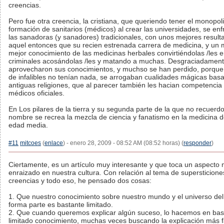
creencias.
Pero fue otra creencia, la cristiana, que queriendo tener el monopoli
formación de sanitarios (médicos) al crear las universidades, se enf
las sanadoras (y sanadores) tradicionales, con unos mejores result
aquel entonces que su recien estrenada carrera de medicina, y un
mejor conocimiento de las medicinas herbales convirtiéndolas /les 
criminales acosándolas /les y matando a muchas. Desgraciadamen
aprovecharon sus conocimientos, y muchso se han perdido, porqu
de infalibles no tenían nada, se arrogaban cualidades mágicas bas
antiguas religiones, que al parecer también les hacian competencia 
médicos oficiales.
En Los pilares de la tierra y su segunda parte de la que no recuerdo
nombre se recrea la mezcla de ciencia y fanatismo en la medicina d
edad media.
#11
mitcoes
(
enlace
) - enero 28, 2009 - 08:52 AM (08:52 horas) (
responder
)
Ciertamente, es un artículo muy interesante y que toca un aspecto
enraizado en nuestra cultura. Con relación al tema de supersticione
creencias y todo eso, he pensado dos cosas:
1. Que nuestro conocimiento sobre nuestro mundo y el universo de
forma parte es bastante limitado.
2. Que cuando queremos explicar algún suceso, lo hacemos en bas
limitado conocimiento, muchas veces buscando la explicación más fá