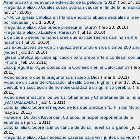
Asombroso trailer/avance extendido de la película "2012"
( oct 24, 2
Pregunta a eliax: ¿Cuáles cosas podrían causar el fin de la humani
nov 14, 2009)
CNN: La Iglesia Católica en Irlanda encubrió abusos sexuales a men
por décadas
( dic 1, 2009)
Pregunta a eliax: ¿Se puede predecir el futuro?
( feb 20, 2010)
Pregunta a eliax: ¿Existe el Paraíso?
( jul 19, 2010)
1 de cada 5 seres humanos cree que extraterrestres caminan entre
nosotros
( jul 30, 2010)
Las expectativas de vida y riqueza del mundo en los últimos 200 año
(video)
( dic 17, 2010)
Iglesia Católica aprueba aplicación para prepararte a confesar con u
iPhone
( feb 10, 2011)
Eliax pregunta: ¿Qué opinas de la Confesión en el Catolicismo?
( feb
2011)
Video sobre lo que le preguntaría un ateo a Dios
( mar 8, 2011)
Video de un curandero/sanador al estilo Street Fighter
( mar 17, 201
Descubren asociación de homosexualidad a un químico cerebral
( m
2011)
Video desenmascara los Gurus, Shamanes y Charlatanes de la India
(ACTUALIZADO)
( abr 5, 2011)
Editorial eliax: Sobre el negocio de los que predicen "El Fin del Mund
may 21, 2011)
Fallece el Dr. Jack Kevorkian, 83 años, principal proponente de la
eutanasia
( jun 3, 2011)
Editorial eliax: Sobre la importancia de donar nuestros órganos
( jul 3
2011)
Pregunta a eliax: ¿Es necesario casarse para vivir juntos una vida?
(