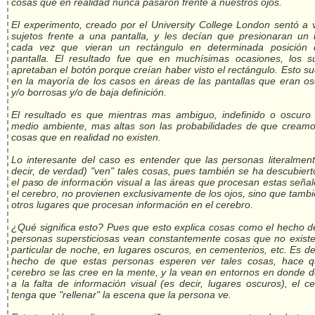
cosas que en realidad nunca pasaron frente a nuestros ojos.
El experimento, creado por el University College London sentó a 
sujetos frente a una pantalla, y les decían que presionaran un 
cada vez que vieran un rectángulo en determinada posición 
pantalla. El resultado fue que en muchísimas ocasiones, los su
apretaban el botón porque creían haber visto el rectángulo. Esto s
en la mayoría de los casos en áreas de las pantallas que eran o
y/o borrosas y/o de baja definición.
El resultado es que mientras mas ambiguo, indefinido o oscuro 
medio ambiente, mas altas son las probabilidades de que creamo
cosas que en realidad no existen.
Lo interesante del caso es entender que las personas literalmen
decir, de verdad) "ven" tales cosas, pues también se ha descubier
el paso de información visual a las áreas que procesan estas seña
el cerebro, no provienen exclusivamente de los ojos, sino que tamb
otros lugares que procesan información en el cerebro.
¿Qué significa esto? Pues que esto explica cosas como el hecho 
personas supersticiosas vean constantemente cosas que no existe
particular de noche, en lugares oscuros, en cementerios, etc. Es dec
hecho de que estas personas esperen ver tales cosas, hace q
cerebro se las cree en la mente, y la vean en entornos en donde 
a la falta de información visual (es decir, lugares oscuros), el c
tenga que "rellenar" la escena que la persona ve.