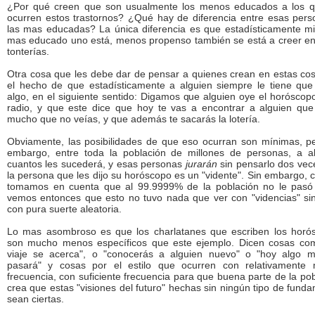
¿Por qué creen que son usualmente los menos educados a los q
ocurren estos trastornos? ¿Qué hay de diferencia entre esas pers
las mas educadas? La única diferencia es que estadísticamente mi
mas educado uno está, menos propenso también se está a creer en
tonterías.
Otra cosa que les debe dar de pensar a quienes crean en estas cos
el hecho de que estadísticamente a alguien siempre le tiene que
algo, en el siguiente sentido: Digamos que alguien oye el horóscop
radio, y que este dice que hoy te vas a encontrar a alguien que
mucho que no veías, y que además te sacarás la lotería.
Obviamente, las posibilidades de que eso ocurran son mínimas, pe
embargo, entre toda la población de millones de personas, a a
cuantos les sucederá, y esas personas
jurarán
sin pensarlo dos vec
la persona que les dijo su horóscopo es un "vidente". Sin embargo,
tomamos en cuenta que al 99.9999% de la población no le pasó
vemos entonces que esto no tuvo nada que ver con "videncias" si
con pura suerte aleatoria.
Lo mas asombroso es que los charlatanes que escriben los horó
son mucho menos específicos que este ejemplo. Dicen cosas co
viaje se acerca", o "conocerás a alguien nuevo" o "hoy algo m
pasará" y cosas por el estilo que ocurren con relativamente
frecuencia, con suficiente frecuencia para que buena parte de la po
crea que estas "visiones del futuro" hechas sin ningún tipo de fund
sean ciertas.