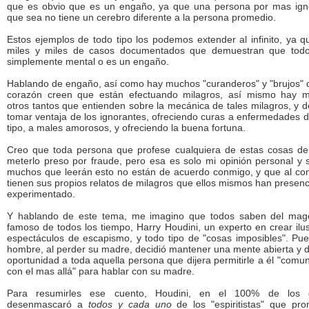
que es obvio que es un engaño, ya que una persona por mas ign
que sea no tiene un cerebro diferente a la persona promedio.
Estos ejemplos de todo tipo los podemos extender al infinito, ya 
miles y miles de casos documentados que demuestran que tod
simplemente mental o es un engaño.
Hablando de engaño, así como hay muchos "curanderos" y "brujos" 
corazón creen que están efectuando milagros, así mismo hay 
otros tantos que entienden sobre la mecánica de tales milagros, y 
tomar ventaja de los ignorantes, ofreciendo curas a enfermedades 
tipo, a males amorosos, y ofreciendo la buena fortuna.
Creo que toda persona que profese cualquiera de estas cosas de
meterlo preso por fraude, pero esa es solo mi opinión personal y 
muchos que leerán esto no están de acuerdo conmigo, y que al cont
tienen sus propios relatos de milagros que ellos mismos han presen
experimentado.
Y hablando de este tema, me imagino que todos saben del ma
famoso de todos los tiempo, Harry Houdini, un experto en crear ilu
espectáculos de escapismo, y todo tipo de "cosas imposibles". Pue
hombre, al perder su madre, decidió mantener una mente abierta y d
oportunidad a toda aquella persona que dijera permitirle a él "comu
con el mas allá" para hablar con su madre.
Para resumirles ese cuento, Houdini, en el 100% de los 
desenmascaró a
todos y cada uno
de los "espiritistas" que pro