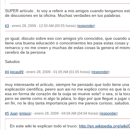
SUPER artículo , lo voy a referir a mis amigos cuando tengamos est
de discusiones en la oficina. Muchas verdades en tus palabras.
#3
- enero 28, 2009 - 12:55 AM (00:55 horas) (
responder
)
yo igual, discuto sobre eso con amigos y/o conocidos, que cuando 
tiene una buena educación o conocimientos les pasa estas cosas y 
remarco y no me creen y muchas de estas cosas la genera el mism
cerebro de la persona
Saludos
#4
jigcau89
- enero 28, 2009 - 01:05 AM (01:05 horas) (
responder
)
muy interesante el articulo, siempre he pensado que todo tiene una
explicación científica, peero aun asi no me explico como es que la c
esa en forma de corazón de la ouija se mueve sola!! o sea, si la to
pero se siente como si algo la jalara, lo digo por que llegué a jugar 
en fin, no le doy tanta importancia pero me parece curioso, saludos.
#5
Juan
(
enlace
) - enero 28, 2009 - 04:04 AM (04:04 horas) (
responder
)
En este wiki te explican todo el truco:
http://en.wikipedia.org/wiki/