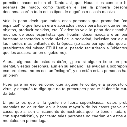
permitirle hacer esto a él. Tanto así, que Houdini es conocido h
además de mago, como también el ser la primera person
desenmascaró a todo estos tipos de engaños a escala masiva.
Vale la pena decir que todas esas personas que prometían "co
espiritual" lo que hacían era elaborados trucos para hacer que se m
objetos, producir sonidos, etc. Y además vale la pena decir tambi
muchos de esos espiritistas que Houdini desenmascaró eran pe
bastante respetadas a todo nivel de la sociedad, inclusive por alg
las mentes mas brillantes de la época (se sabe por ejemplo, que a
presidentes del mismo EEUU en el pasado recurrieron a "videntes
que los asesoraran en el gobierno).
Ahora, algunos de ustedes dirán, ¿pero si alguien tiene un pr
mental, y estas personas, aun en su engaño, las ayudan a sobrepon
ese problema, no es eso un "milagro", y no están estas personas h
un bien?
Pues para mi eso es como que alguien te contagie a propósito 
virus, y después te diga que no te preocupes porque él tiene la cu
dártela.
El punto es que si la gente no fuera supersticiosa, estos pro
mentales no ocurrirían en la basta mayoría de los casos (salvo aq
casos que sí son clínicamente demostrados que no tienen nada q
con superstición), y por tanto tales personas no caerían en estos 
mentales en primer lugar.