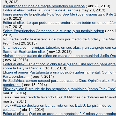
19, 2013)
Asombrosos trucos de magia revelados en videos
( abr 26, 2013)
Editorial eliax: Sobre la Evidencia de Ausencia
( may 28, 2013)
Impresiones de la película Now You See Me (Los Ilusionistas). 9 de 
jun 6, 2013)
Editorial eliax: Lo que podemos aprender de un botón en un semáfo
jun 7, 2013)
Sobre Experiencias Cercanas a la Muerte, y su posible origen
( ago 
2013)
No, nadie probó la existencia de Dios por medio de Gödel y una Ma
Pro...
( oct 29, 2013)
Una mosca con hormigas tatuadas en sus alas, y un cangrejo con ca
Samurai. Explicación eliax
( nov 12, 2013)
Violaciones sexuales de niños en masa en una comunidad Judía Or
( nov 14, 2013)
Editorial eliax: El científico Michio Kaku y Dios. Una lección para apr
sobre la Fe y la Ciencia
( dic 19, 2013)
Eligen el primer Pastafarista a una posición gubernamental. Opinión e
Para ponderar...
( ene 7, 2014)
En Sudáfrica, comen césped para acercase a Dios. Opinión eliax. Pa
ponderar...
( ene 13, 2014)
Eliax explica: El fraude de los negocios piramidales (como TelexFree
mar 19, 2014)
TelexFree sorprendida lavando US$10 Millones de dólares en Ruan
mar 25, 2014)
TelexFREE se declara en bancarrota en los EEUU. La pirámide se
colapsa...
( abr 14, 2014)
Editorial eliax: ¿Qué es un ateo o un agnóstico? Y mitos y estereotip