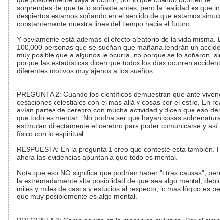
que posiblemente vaya a ocurrir, por lo que cuando ocurren te
sorprendes de que te lo soñaste antes, pero la realidad es que i
despiertos estamos soñando en el sentido de que estamos simu
constantemente nuestra linea del tiempo hacia el futuro.
Y obviamente está además el efecto aleatorio de la vida misma. 
100,000 personas que se sueñan que mañana tendrán un accide
muy posible que a algunos le ocurra, no porque se lo soñaron, s
porque las estadísticas dicen que todos los días ocurren acciden
diferentes motivos muy ajenos a los sueños.
PREGUNTA 2: Cuando los científicos demuestran que ante vivenc
cesaciones celestiales con el mas allá y cosas por el estilo, En re
avían partes de cerebro con mucha actividad y dicen que eso d
que todo es mentar . No podría ser que hayan cosas sobrenatur
estimulan directamente el cerebro para poder comunicarse y así u
físico con lo espiritual.
RESPUESTA: En la pregunta 1 creo que contesté esta también. 
ahora las evidencias apuntan a que todo es mental.
Nota que eso NO significa que podrían haber "otras causas", pe
la extremadamente alta posibilidad de que sea algo mental, debid
miles y miles de casos y estudios al respecto, lo mas lógico es p
que muy posiblemente es algo mental.