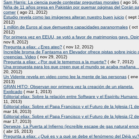
Sam Harris: La ciencia puede contestar preguntas morales
( ago 16,
Niña de 11 años presa en Pakistán por quemar páginas del Corán p
comer
( ago 21, 2012)
Estudio revela como las imágenes alteran nuestro buen juicio
( sept 
2012)
1 millón de Euros al que demuestre capacidades paranormales
( oct
2012)
Por primera vez en EEUU, se votó a favor de matrimonios gays. Opi
nov 8, 2012)
Pregunta a eliax: ¿Eres ateo?
( nov 12, 2012)
Increíble broma de Fantasma en Elevador ofrece pistas sobre inicio 
creencias. Video
( nov 29, 2012)
Pregunta a eliax: ¿Por qué le tememos a la muerte?
( dic 7, 2012)
Una propuesta para los que creen que el mundo se acaba mañana..
20, 2012)
Un Vidente revela en video como lee la mente de las personas
( ene
2013)
GRAN HITO: Observan por primera vez la creación de un planeta.
Explicado
( mar 1, 2013)
Editorial eliax: Sobre la relación entre Software y el Espíritu Humano
11, 2013)
Editorial eliax: Sobre el Papa Francisco y el Futuro de la Iglesia (1 de
mar 16, 2013)
Editorial eliax: Sobre el Papa Francisco y el Futuro de la Iglesia (2 de
mar 17, 2013)
Derweze, La Puerta al Infierno (increíble escape de gas natural enc
( abr 15, 2013)
Pregunta a eliax: ¿Qué es y a qué se debe el fenómeno del Déjà vu