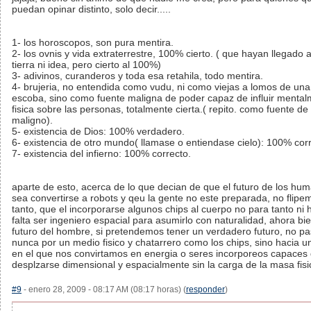
puedan opinar distinto, solo decir.....
1- los horoscopos, son pura mentira.
2- los ovnis y vida extraterrestre, 100% cierto. ( que hayan llegado a
tierra ni idea, pero cierto al 100%)
3- adivinos, curanderos y toda esa retahila, todo mentira.
4- brujeria, no entendida como vudu, ni como viejas a lomos de una
escoba, sino como fuente maligna de poder capaz de influir mental
fisica sobre las personas, totalmente cierta.( repito. como fuente de
maligno).
5- existencia de Dios: 100% verdadero.
6- existencia de otro mundo( llamase o entiendase cielo): 100% corr
7- existencia del infierno: 100% correcto.
aparte de esto, acerca de lo que decian de que el futuro de los hu
sea convertirse a robots y qeu la gente no este preparada, no flipe
tanto, que el incorporarse algunos chips al cuerpo no para tanto ni 
falta ser ingeniero espacial para asumirlo con naturalidad, ahora bie
futuro del hombre, si pretendemos tener un verdadero futuro, no p
nunca por un medio fisico y chatarrero como los chips, sino hacia 
en el que nos convirtamos en energia o seres incorporeos capaces
desplzarse dimensional y espacialmente sin la carga de la masa fisi
#9
- enero 28, 2009 - 08:17 AM (08:17 horas) (
responder
)