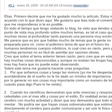
#5.1
- enero 28, 2009 - 04:18 AM (04:18 horas) (
responder
)
Elías. Primero decirte que me ha gustado mucho tu artículo, Estoy
acuerdo con lo que dices aquí. Me gustaría que leas todo el coment
que me respondieras si te es posible.
En todo el tiempo que tengo visitando tu blog, he visto que tiendes 
punto de vista muy profundo sobre muchos temas, es tal el caso qu
muchas veces al profundizar tanto pareces una persona muy excént
Me parece que es por que hablas mucho de temas que la gente no 
preparada para oír, como el polémico tema de que en el futuro los
humanos tendremos cuerpos robóticos, lo cual creo es cierto, pero 
muchas personas no es fácil de asimilar por razones obvias.
Creo que sobre el tema anterior tienes razón, pero creo que en es
hay muchas cosas desconocidas y aunque no existan las brujas hay
mas hay fuera que no puede estar observando.
Sobre este tema me gustaría hacerte unas preguntas.
1. Por que soñamos cosas y luego las vivimos (yo me he desperta
acordándome de el sueño no le he dado un mínimo de importancia
por lo generar no son cosas muy importante como un numero de lot
cuando pasa digo Pues lo he vivido).
2. Cuando los científicos demuestran que ante vivencias y cesaci
celestiales con el mas allá y cosas por el estilo, En realidad avían p
cerebro con mucha actividad y dicen que eso demuestra que todo 
mentar . No podría ser que hayan cosas sobrenaturales que estimu
directamente el cerebro para poder comunicarse y así unir lo físico 