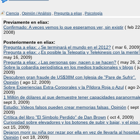
Ciencia
,
Opinión / Análisis
,
Pregunta a eliax
,
Psicología
Previamente en eliax:
Confirmado: A veces vemos lo que esperamos ver, sin existir
( feb 22
2008)
Posteriormente en eliax:
Pregunta a eliax: ¿Se terminará el mundo en el 2012?
( mar 6, 2009
Pregunta a eliax: ¿Es posible la Telepatía y Telekinesis con la mente
may 16, 2009)
Pregunta a eliax: ¿Las personas gay, nacen o se hacen?
( may 26, 
Sobre la cobardía periodística en los medios tradicionales y blogs
( j
2009)
Descubren gran fraude de US$38M con Iglesia de "Pare de Sufrir".
Opinión
( ago 12, 2009)
Sobre Experiencias Extra-Corporales y la Píldora Roja o Azul
( ago 2
2009)
1 Millón de dólares al que demuestre tener capacidades paranormal
sept 3, 2009)
Estudio: Videos falsos pueden crear memorias falsas. Opinión
( sept
2009)
Crtítica del libro "El Símbolo Perdido" de Dan Brown
( oct 4, 2009)
Curiosidad sobre elevadores y los botones de subir y bajar, y el piso
oct 15, 2009)
Dejaron morir su niña por rezar por ella en vez de llevarla al hospital.
Opinión
( oct 18, 2009)