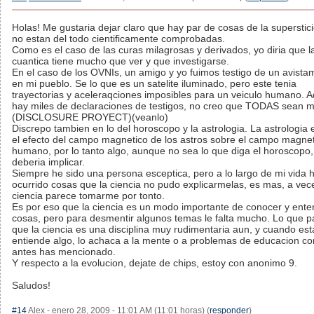
Holas! Me gustaria dejar claro que hay par de cosas de la superstic
no estan del todo cientificamente comprobadas.
Como es el caso de las curas milagrosas y derivados, yo diria que la
cuantica tiene mucho que ver y que investigarse.
En el caso de los OVNIs, un amigo y yo fuimos testigo de un avista
en mi pueblo. Se lo que es un satelite iluminado, pero este tenia
trayectorias y aceleraqciones imposibles para un veiculo humano.
hay miles de declaraciones de testigos, no creo que TODAS sean m
(DISCLOSURE PROYECT)(veanlo)
Discrepo tambien en lo del horoscopo y la astrologia. La astrologia 
el efecto del campo magnetico de los astros sobre el campo magne
humano, por lo tanto algo, aunque no sea lo que diga el horoscopo,
deberia implicar.
Siempre he sido una persona esceptica, pero a lo largo de mi vida 
ocurrido cosas que la ciencia no pudo explicarmelas, es mas, a vec
ciencia parece tomarme por tonto.
Es por eso que la ciencia es un modo importante de conocer y ente
cosas, pero para desmentir algunos temas le falta mucho. Lo que p
que la ciencia es una disciplina muy rudimentaria aun, y cuando est
entiende algo, lo achaca a la mente o a problemas de educacion c
antes has mencionado.
Y respecto a la evolucion, dejate de chips, estoy con anonimo 9.
Saludos!
#14
Alex - enero 28, 2009 - 11:01 AM (11:01 horas) (
responder
)