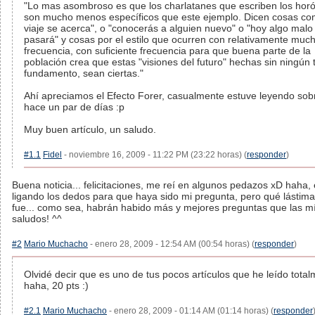
"Lo mas asombroso es que los charlatanes que escriben los hor
son mucho menos específicos que este ejemplo. Dicen cosas co
viaje se acerca", o "conocerás a alguien nuevo" o "hoy algo malo
pasará" y cosas por el estilo que ocurren con relativamente muc
frecuencia, con suficiente frecuencia para que buena parte de la
población crea que estas "visiones del futuro" hechas sin ningún 
fundamento, sean ciertas."
Ahí apreciamos el Efecto Forer, casualmente estuve leyendo sobr
hace un par de días :p
Muy buen artículo, un saludo.
#1.1
Fidel
- noviembre 16, 2009 - 11:22 PM (23:22 horas) (
responder
)
Buena noticia... felicitaciones, me reí en algunos pedazos xD haha,
ligando los dedos para que haya sido mi pregunta, pero qué lástima
fue... como sea, habrán habido más y mejores preguntas que las mí
saludos! ^^
#2
Mario Muchacho
- enero 28, 2009 - 12:54 AM (00:54 horas) (
responder
)
Olvidé decir que es uno de tus pocos artículos que he leído total
haha, 20 pts :)
#2.1
Mario Muchacho
- enero 28, 2009 - 01:14 AM (01:14 horas) (
responder