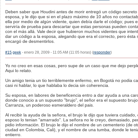
Deben saber que Houdini antes de morir entregó un código secreto
esposa, y le dijo que si en el plazo máximo de 10 años no contacta
ella por medio de algún vidente, quien debía darle el código; pues 
serviría de prueba para descartar que estas personas pueden conta
con el más allá. Vale decir que hubieron muchos videntes que inten
dar un código a la esposa, alegando que era el correcto, pero ésta 
encargó de desmentirlos.
#15
geek
- enero 28, 2009 - 11:05 AM (11:05 horas) (
responder
)
Yo no creo en esas cosas, pero supe de un caso que me dejo perpl
Aqui lo relato.
Un amigo tenia un tio terriblemente enfermo, en Bogotá no podia ca
casi ni hablar, lo que hablaba lo decia sin coherencia.
Su esposa, en labores de beneficencia entro a dar ayuda a una carc
donde conocio a un supuesto "brujo", el señor era el supuesto brujo
Carranza, un poderoso esmeraldero del pais.
Al recibir la ayuda de la señora, el brujo le dijo que tuviera cuidado,
esposo lo tenian "amarrado". La señora no le creyo, demasiado, per
pidio información. El brujo le dijo el nombre de un cementerio (de ot
ciudad en Colombia, Cali), y el nombre de una tumba, donde le ten
entierro.