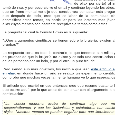
de eliax por cierto) al in
tomé de risa, y por poco cierro el email y continúo leyendo los otros
que un freno mental me dijo que considerara contestar esta pregun
que después de todo, creo que es labor de la comunidad cien
desmitificar estos temas, en particular para los lectores mas jóv
eliax cuyas mentes son bastante receptivas a temas como estos.
La pregunta tal cual la formuló Edwin es la siguiente:
"¿Qué argumentos científicos se tienen sobre la brujería, existen 
pruebas?"
La respuesta corta es todo lo contrario, lo que tenemos son miles 
de pruebas de que la brujería
no
existe y es solo una construcción
de las personas por un lado, y por el otro un puro fraude.
Pero siendo aun mas objetivos, los invito a que lean
este artículo a
en eliax
en donde hace un año se realizó un experimento científi
comprobó que muchas veces la mente humana ve lo que
esperamo
El artículo que escribí en ese entonces creo que resume bastante 
que ocurre aquí, por lo que antes de continuar con el argumento lo 
continuación:
"
La ciencia moderna acaba de confirmar algo que mu
sospechábamos, y que los ilusionistas y estafadores han sabid
siglos: Nuestras mentes se pueden engañar para que literalmente