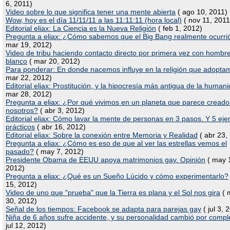
6, 2011)
Video sobre lo que significa tener una mente abierta
( ago 10, 2011)
Wow, hoy es el día 11/11/11 a las 11:11:11 (hora local)
( nov 11, 2011
Editorial eliax: La Ciencia es la Nueva Religión
( feb 1, 2012)
Pregunta a eliax: ¿Cómo sabemos que el Big Bang realmente ocurri
mar 19, 2012)
Video de tribu haciendo contacto directo por primera vez con hombr
blanco
( mar 20, 2012)
Para ponderar: En donde nacemos influye en la religión que adopta
mar 22, 2012)
Editorial eliax: Prostitución, y la hipocresía más antigua de la human
mar 28, 2012)
Pregunta a eliax: ¿Por qué vivimos en un planeta que parece creado
nosotros?
( abr 3, 2012)
Editorial eliax: Cómo lavar la mente de personas en 3 pasos. Y 5 ej
prácticos
( abr 16, 2012)
Editorial eliax: Sobre la conexión entre Memoria y Realidad
( abr 23,
Pregunta a eliax: ¿Cómo es eso de que al ver las estrellas vemos el
pasado?
( may 7, 2012)
Presidente Obama de EEUU apoya matrimonios gay. Opinión
( may 
2012)
Pregunta a eliax: ¿Qué es un Sueño Lúcido y cómo experimentarlo?
15, 2012)
Video de uno que "prueba" que la Tierra es plana y el Sol nos gira
( 
30, 2012)
Señal de los tiempos: Facebook se adapta para parejas gay
( jul 3, 
Niña de 6 años sufre accidente, y su personalidad cambió por compl
jul 12, 2012)