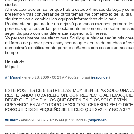
ciudad.
Al mes aparecio un señor que había estado 4 meses de baja y se 
presento y tras conversar de otros temas me comento lo de "al día
siguiente van a cambiar los equipos informaticos de la sala".
Realmente se que no fue un deja vú por varias razones, primera te
personas que recuerdan perfectamente mi comentario sobre mi su
segunda paso con una diferencia superior a 6 meses.
Yo personalmente me siento mas Scully que Mulder según mis cree
mi forma de pensar pero estoy seguro que dentro de muchos años 
demostrará cientificamente porqué soñamos con cosas que nos su
tiempo.
Un saludo.
Miguel
#7
Miguel
- enero 28, 2009 - 06:29 AM (06:29 horas) (
responder
)
ESTE POST ES DE 5 ESTRELLAS, MUY BIEN ELIAX,SOLO UNA C
RESPETANDO TODA RELIGION, CON RESPECTO AL TEMA,QUIE
DECIR QUE HOY DIA LOS QUE CREEN EN DIOS SOLO ESTAN
CREYENDO EN ALGO PORQUE SOLO SU CEREBRO SE LO DICE
PORQUE DESDE PEQUEÑO SE LE DIJO QUE 2+2=4 Y NO A 3??
#8
linux
- enero 28, 2009 - 07:35 AM (07:35 horas) (
responder
)
jajaja, bueno sin animo de que nadie me crea, pero para quienes q