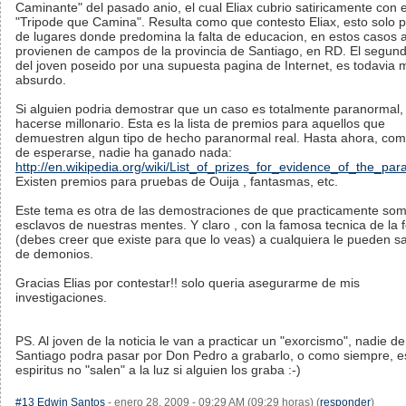
Caminante" del pasado anio, el cual Eliax cubrio satiricamente con e
"Tripode que Camina". Resulta como que contesto Eliax, esto solo 
de lugares donde predomina la falta de educacion, en estos casos
provienen de campos de la provincia de Santiago, en RD. El segun
del joven poseido por una supuesta pagina de Internet, es todavia 
absurdo.
Si alguien podria demostrar que un caso es totalmente paranormal,
hacerse millonario. Esta es la lista de premios para aquellos que
demuestren algun tipo de hecho paranormal real. Hasta ahora, com
de esperarse, nadie ha ganado nada:
http://en.wikipedia.org/wiki/List_of_prizes_for_evidence_of_the_pa
Existen premios para pruebas de Ouija , fantasmas, etc.
Este tema es otra de las demostraciones de que practicamente so
esclavos de nuestras mentes. Y claro , con la famosa tecnica de la 
(debes creer que existe para que lo veas) a cualquiera le pueden sal
de demonios.
Gracias Elias por contestar!! solo queria asegurarme de mis
investigaciones.
PS. Al joven de la noticia le van a practicar un "exorcismo", nadie de
Santiago podra pasar por Don Pedro a grabarlo, o como siempre, e
espiritus no "salen" a la luz si alguien los graba :-)
#13
Edwin Santos
- enero 28, 2009 - 09:29 AM (09:29 horas) (
responder
)