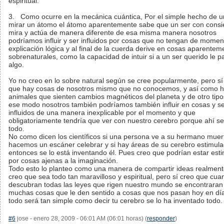
espiritual.
3. Como ocurre en la mecánica cuántica, Por el simple hecho de 
mirar un átomo el átomo aparentemente sabe que un ser con consie
mira y actúa de manera diferente de esa misma manera nosotros
podríamos influir y ser influidos por cosas que no tengan de mome
explicación lógica y al final de la cuerda derive en cosas aparentem
sobrenaturales, como la capacidad de intuir si a un ser querido le p
algo.
Yo no creo en lo sobre natural según se cree popularmente, pero sí
que hay cosas de nosotros mismo que no conocemos, y así como 
animales que sienten cambios magnéticos del planeta y de otro tipo
ese modo nosotros también podríamos también influir en cosas y s
influidos de una manera inexplicable por el momento y que
obligatoriamente tendría que ver con nuestro cerebro porque ahí s
todo.
No como dicen los científicos si una persona ve a su hermano muert
hacemos un escáner celebrar y si hay áreas de su cerebro estimul
entonces se lo está inventando él. Pues creo que podrían estar est
por cosas ajenas a la imaginación.
Todo esto lo planteo como una manera de compartir ideas realmen
creo que sea todo tan maravilloso y espiritual, pero sí creo que cua
descubran todas las leyes que rigen nuestro mundo se encontraran
muchas cosas que le den sentido a cosas que nos pasan hoy en dí
todo será tan simple como decir tu cerebro se lo ha inventado todo.
#6
jose - enero 28, 2009 - 06:01 AM (06:01 horas) (
responder
)