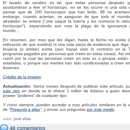
El lavado de cerebro es tal, que estas personas después 
acostumbran a leer el horóscopo, no se les ocurre ni una sola 
pensar que de 100 horóscopos que han leído, 98 no acertaro
embargo, cuando aciertan, se aseguran de que todo el mund
alrededor se entere ("¡me saqué la lotería y los números lo obtu
horóscopo"), esparciendo aun mas la plaga de la ignorancia 
mundo...
En resumen, por mas que les digan, hasta la fecha no existe (
indicación de que existirá) ni una sola pieza de evidencia que diga
brujería (o similar) exista (aun hayan visto lo contrario en la 
programas pagados por personas que creen en estas cosas). Así mi
razón por la cual las personas creen en esto es o porque están 
estafadas, o porque sus mentes han sido condicionadas a creer en
ilusiones.
Crédito de la imagen
Actualización:
Varios meses después de publicar este artículo, pu
este otro
en donde se le ofrece 1 millón de dólares a quien dem
poseer "poderes" de cualquier tipo.
Y como siempre, pueden acceder a mas artículos similares en la s
de "
Pregunta a eliax
", y enviar sus preguntas
por este medio
.
autor:
josé elías
48 comentarios