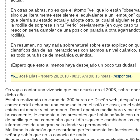
actual.
En otras palabras, no es que el átomo "ve" que lo están "observa
sino que literalmente este siente el equivalente a un "empujón" 
que pierda su estado actual y adopte otro, tal cual si alguien te p
la rodilla de sorpresa sin tu "verlo" previamente (en cuyo caso tu
reacción sería cambiar de una posición parada a otra agarrándot
rodilla).
En resumen, no hay nada sobrenatural sobre esta explicación qu
científicos dan de las interacciones con átomos a nivel cuántico, 
es todo pura física de mecánica cuántica.
¡Espero que esto al menos haya despejado un poco tus dudas!
#6.1
José Elías
- febrero 28, 2010 - 08:15 AM (08:15 horas) (
responder
)
Os voy a contar una vivencia que me ocurrio en el 2006, sobre ene
dicho año:
Estaba realizando un curso de 300 horas de Diseño web, después 
comer decidí echarme una cabezadita en el sofá de casa; en el sal
estaba mi madre y mi hermano. Dormí apentas media hora y me de
bruscamente; le comente a los presentes que había soñado con u
de perilla que me comentaba que al día siguiente cambiaban los eq
informaticos de una gran sala donde yo permanecía.
Me llamo la atención que recordaba perfectamente las facciones de
señor y sabía que no lo conocía de nada.
En mayo de dicho año comence a trabajar en una población a 50 k