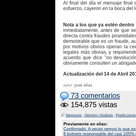
Al final del día el mensaje fina
esfuerzo, cayeron en la boca del l
Nota a los que ya estén dentro 
inmediatamente, antes de que se
directa contra fraudes piramidal
demostrable que es un fraude, a
por motivos obvios operan la ce
legales más obvias, y requirien
acuerdo que dice "no devolución
obviamente consulten un abogado 
Actualización del 14 de Abril 20
autor:
josé elías
73 comentarios
154,875 vistas
Negocios
,
Opinión / Análisis
,
Prediccione
Previamente en eliax:
Confirmado: A veces vemos lo que esp
8 botnets responsable del casi 100%