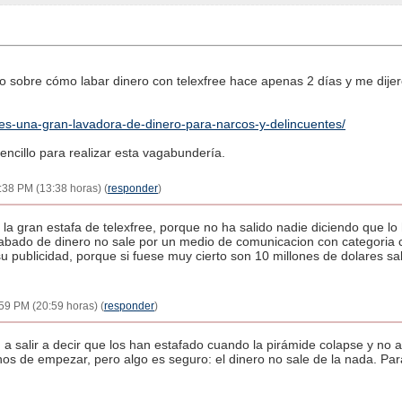
lo sobre cómo labar dinero con telexfree hace apenas 2 días y me dijer
-es-una-gran-lavadora-de-dinero-para-narcos-y-delincuentes/
encillo para realizar esta vagabundería.
1:38 PM (13:38 horas) (
responder
)
la gran estafa de telexfree, porque no ha salido nadie diciendo que lo
labado de dinero no sale por un medio de comunicacion con categoria 
 publicidad, porque si fuese muy cierto son 10 millones de dolares sal
59 PM (20:59 horas) (
responder
)
 a salir a decir que los han estafado cuando la pirámide colapse y no 
nos de empezar, pero algo es seguro: el dinero no sale de la nada. Par