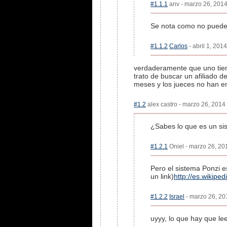
#1.1.1
anv - marzo 26, 2014
Se nota como no puedes 
#1.1.2
Carlos
- abril 1, 201
verdaderamente que uno tiene
trato de buscar un afiliado d
meses y los jueces no han en
#1.2
alex castro - marzo 26, 2014 
¿Sabes lo que es un sis
#1.2.1
Oniel - marzo 26, 201
Pero el sistema Ponzi e
un link)
http://es.wikipe
#1.2.2
Israel
- marzo 26, 201
uyyy, lo que hay que lee