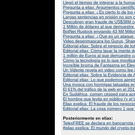
Llegó el tiempo de integrar a la hu
Pregunta a eliax: Argumentos científic
Pregunta a eliax: ¿Es cierto lo de lo
Largas sentencias en prisión no son 
Descubren gran fraude de US$38M con 
1 Millón de dólares al que demuestr
BotNet Rustock enviando 43 Mil Mill
Pregunta a eliax: ¿Que es un ataque 
Video desenmascara los Gurus, Sha
Editorial eliax: Sobre el negocio de l
Editorial eliax: Cómo lavar la mente 
1 millón de Euros al que demuestre 
Cómo la tecnología es lo que moviliza 
Increíble broma de Fantasma en Eleva
Un Vidente revela en video como lee 
Editorial eliax: Sobre la Evidencia de
Editorial eliax: Lo que podemos apr
Una mosca con hormigas tatuadas en s
El 61% del tráfico de la web en el 201
En Sudáfrica, comen césped para acer
El hombre que levita en público (y el 
Eliax explica: El fraude de los negoc
Editorial eliax: La cosa número 1 que
Posteriormente en eliax:
TelexFREE se declara en bancarrota e
#eliax explica: El mundo del crypto-tr