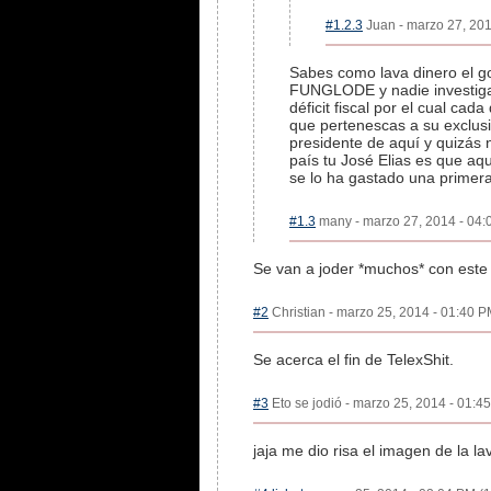
#1.2.3
Juan - marzo 27, 201
Sabes como lava dinero el g
FUNGLODE y nadie investiga. 
déficit fiscal por el cual c
que pertenescas a su exclusi
presidente de aquí y quizás 
país tu José Elias es que aq
se lo ha gastado una primera 
#1.3
many - marzo 27, 2014 - 04:0
Se van a joder *muchos* con este "
#2
Christian - marzo 25, 2014 - 01:40 P
Se acerca el fin de TelexShit.
#3
Eto se jodió - marzo 25, 2014 - 01:45
jaja me dio risa el imagen de la l