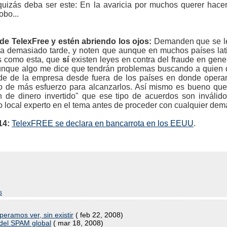
l quizás deba ser este: En la avaricia por muchos querer hac
obo...
de TelexFree y estén abriendo los ojos:
Demanden que se le
a demasiado tarde, y noten que aunque en muchos países lat
es como esta, que
sí
existen leyes en contra del fraude en gene
unque algo me dice que tendrán problemas buscando a quien
de de la empresa desde fuera de los países en donde operan,
do de más esfuerzo para alcanzarlos. Así mismo es bueno que 
 de dinero invertido" que ese tipo de acuerdos son inváli
local experto en el tema antes de proceder con cualquier dem
14:
TelexFREE se declara en bancarrota en los EEUU
.
s
eramos ver, sin existir
( feb 22, 2008)
 del SPAM global
( mar 18, 2008)