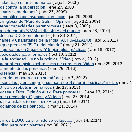
manidad bajo un mismo marco
( ago 8, 2008)
os contra la superstición
( ene 27, 2009)
s emails samaritanos?
( abr 27, 2009)
compatibles con avances científicos
( jun 29, 2009)
Iglesia de "Pare de Sufrir". Opinión
( ago 12, 2009)
e tener capacidades paranormales
( sept 3, 2009)
ones de emails SPAM al día. 40% del mundo
( ago 26, 2010)
del tipo DDoS en Internet?
( feb 23, 2011)
manes y Charlatanes de la India (ACTUALIZADO)
( abr 5, 2011)
os que predicen "El Fin del Mundo"
( may 21, 2011)
de personas en 3 pasos. Y 5 ejemplos prácticos
( abr 16, 2012)
capacidades paranormales
( oct 10, 2012)
a la sociedad... y no la política. Video
( nov 4, 2012)
dor ofrece pistas sobre inicio de creencias. Video
( nov 29, 2012)
la mente de las personas
( ene 26, 2013)
 Ausencia
( may 28, 2013)
ender de un botón en un semáforo
( jun 7, 2013)
us alas, y un cangrejo con cara de Samurai. Explicación eliax
( nov 1
3 fue de robots informáticos
( dic 17, 2013)
case a Dios. Opinión eliax. Para ponderar...
( ene 13, 2014)
truco revelado). Opinión y Videos
( ene 27, 2014)
ios piramidales (como TelexFree)
( mar 19, 2014)
 odiamos de los bancos...
( mar 21, 2014)
n los EEUU. La pirámide se colapsa...
( abr 14, 2014)
ading para principiantes
( oct 30, 2021)