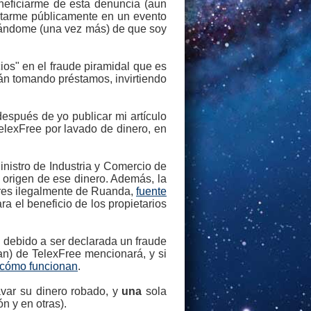
eficiarme de esta denuncia (aun
ditarme públicamente en un evento
usándome (una vez más) de que soy
os" en el fraude piramidal que es
án tomando préstamos, invirtiendo
después de yo publicar mi artículo
elexFree por lavado de dinero, en
nistro de Industria y Comercio de
 origen de ese dinero. Además, la
res ilegalmente de Ruanda,
fuente
a el beneficio de los propietarios
l debido a ser declarada un fraude
ran) de TelexFree mencionará, y si
a cómo funcionan
.
avar su dinero robado, y
una
sola
 y en otras).