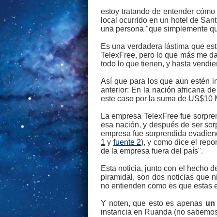
estoy tratando de entender cómo 
local ocurrido en un hotel de Sa
una persona "que simplemente qui
Es una verdadera lástima que est
TelexFree, pero lo que más me da
todo lo que tienen, y hasta vendie
Así que para los que aun estén in
anterior: En la nación africana 
este caso por la suma de US$10 M
La empresa TelexFree fue sorpren
esa nación, y después de ser sor
empresa fue sorprendida evadien
1
y
fuente 2
), y como dice el repo
de la empresa fuera del país".
Esta noticia, junto con el hecho 
piramidal, son dos noticias que n
no entienden como es que estas 
Y noten, que esto es apenas
un
instancia en Ruanda (no sabemos 