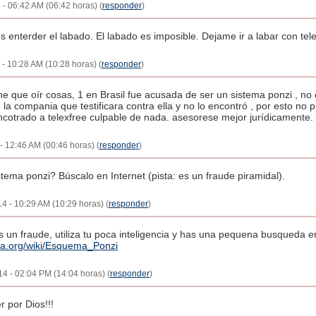
 - 06:42 AM (06:42 horas) (
responder
)
enterder el labado. El labado es imposible. Dejame ir a labar con tele
4 - 10:28 AM (10:28 horas) (
responder
)
 que oír cosas, 1 en Brasil fue acusada de ser un sistema ponzi , no d
e la compania que testificara contra ella y no lo encontró , por esto n
cotrado a telexfree culpable de nada. asesorese mejor jurídicamente.
- 12:46 AM (00:46 horas) (
responder
)
tema ponzi? Búscalo en Internet (pista: es un fraude piramidal).
4 - 10:29 AM (10:29 horas) (
responder
)
s un fraude, utiliza tu poca inteligencia y has una pequena busqueda e
dia.org/wiki/Esquema_Ponzi
4 - 02:04 PM (14:04 horas) (
responder
)
r por Dios!!!