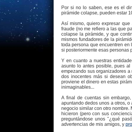
Por si no lo saben, ese es el d
pirámide colapse, pueden estar 1
Así mismo, quiero expresar que 
fraude (no me refiero a las que 
colapse la pirámide, y que cont
mismos fundadores de la pirámide
toda persona que encuentren en la
si posteriormente esas personas pi
Y en cuanto a nuestras entidade
asunto lo antes posible, pues a
empezando sus organizadores a re
dos inocentes más si desean ob
proviene el dinero en estas pirám
inimaginables...
A final de cuentas sin embargo
apuntando dedos unos a otros, o 
negocio similar con otro nombre.
hicieron (pero con sus concienc
preguntándose unos "¿qué pasó?"
advertencias de mis amigos, y
pro