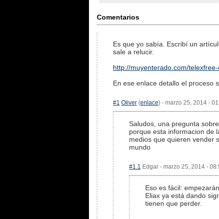
Comentarios
Es que yo sabía. Escribí un artícu
sale a relucir.
http://muyenterado.com/telexfree
En ese enlace detallo el proceso s
#1
Oliver
(
enlace
) - marzo 25, 2014 - 0
Saludos, una pregunta sobre 
porque esta informacion de 
medios que quieren vender su
mundo
#1.1
Edgar - marzo 25, 2014 - 08:
Eso es fácil: empezarán
Eliax ya está dando sig
tienen que perder.