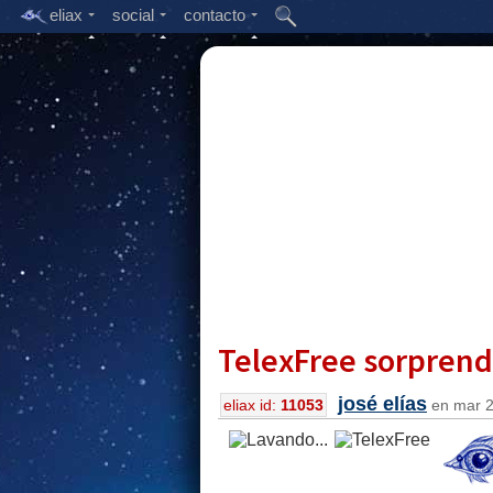
eliax
social
contacto
TelexFree sorprend
josé elías
eliax id:
11053
en mar 25