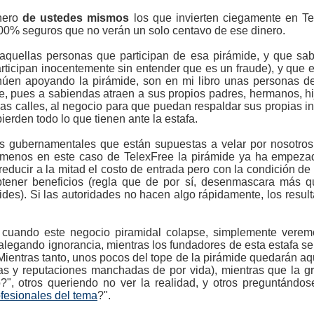
inero
de ustedes mismos
los que invierten ciegamente en Te
00% seguros que no verán un solo centavo de ese dinero.
aquellas personas que participan de esa pirámide, y que sa
participan inocentemente sin entender que es un fraude), y que
inúen apoyando la pirámide, son en mi libro unas personas de
, pues a sabiendas atraen a sus propios padres, hermanos, hi
s calles, al negocio para que puedan respaldar sus propias in
erden todo lo que tienen ante la estafa.
s gubernamentales que están supuestas a velar por nosotro
l menos en este caso de TelexFree la pirámide ya ha empeza
ducir a la mitad el costo de entrada pero con la condición de
tener beneficios (regla que de por sí, desenmascara más q
ides). Si las autoridades no hacen algo rápidamente, los result
, cuando este negocio piramidal colapse, simplemente verem
alegando ignorancia, mientras los fundadores de esta estafa se
 Mientras tanto, unos pocos del tope de la pirámide quedarán a
ias y reputaciones manchadas de por vida), mientras que la g
, otros queriendo no ver la realidad, y otros preguntándo
fesionales del tema
?".