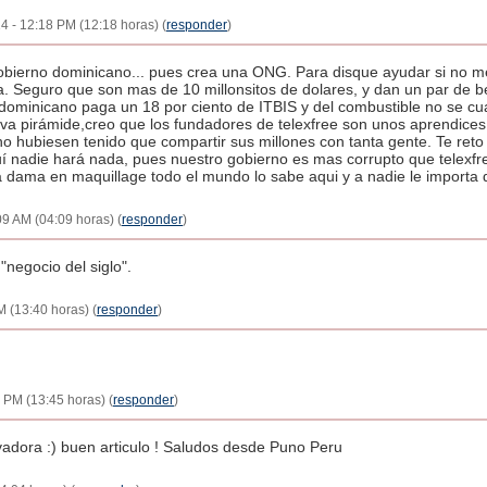
4 - 12:18 PM (12:18 horas) (
responder
)
obierno dominicano... pues crea una ONG. Para disque ayudar si no m
Seguro que son mas de 10 millonsitos de dolares, y dan un par de beca
ada dominicano paga un 18 por ciento de ITBIS y del combustible no se c
va pirámide,creo que los fundadores de telexfree son unos aprendices
no hubiesen tenido que compartir sus millones con tanta gente. Te reto
uí nadie hará nada, pues nuestro gobierno es mas corrupto que telexfr
dama en maquillage todo el mundo lo sabe aqui y a nadie le importa quiz
9 AM (04:09 horas) (
responder
)
negocio del siglo".
M (13:40 horas) (
responder
)
 PM (13:45 horas) (
responder
)
avadora :) buen articulo ! Saludos desde Puno Peru