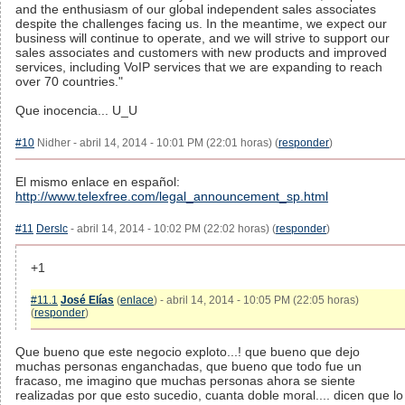
and the enthusiasm of our global independent sales associates
despite the challenges facing us. In the meantime, we expect our
business will continue to operate, and we will strive to support our
sales associates and customers with new products and improved
services, including VoIP services that we are expanding to reach
over 70 countries."
Que inocencia... U_U
#10
Nidher - abril 14, 2014 - 10:01 PM (22:01 horas) (
responder
)
El mismo enlace en español:
http://www.telexfree.com/legal_announcement_sp.html
#11
Derslc
- abril 14, 2014 - 10:02 PM (22:02 horas) (
responder
)
+1
#11.1
José Elías
(
enlace
) - abril 14, 2014 - 10:05 PM (22:05 horas)
(
responder
)
Que bueno que este negocio exploto...! que bueno que dejo
muchas personas enganchadas, que bueno que todo fue un
fracaso, me imagino que muchas personas ahora se siente
realizadas por que esto sucedio, cuanta doble moral.... dicen que lo