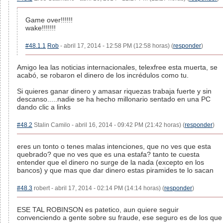
Game over!!!!!!
wake!!!!!!!
#48.1.1
Rob
- abril 17, 2014 - 12:58 PM (12:58 horas) (
responder
)
Amigo lea las noticias internacionales, telexfree esta muerta, se
acabó, se robaron el dinero de los incrédulos como tu.
Si quieres ganar dinero y amasar riquezas trabaja fuerte y sin
descanso.....nadie se ha hecho millonario sentado en una PC
dando clic a links
#48.2
Stalin Camilo - abril 16, 2014 - 09:42 PM (21:42 horas) (
responder
)
eres un tonto o tenes malas intenciones, que no ves que esta
quebrado? que no ves que es una estafa? tanto te cuesta
entender que el dinero no surge de la nada (excepto en los
bancos) y que mas que dar dinero estas piramides te lo sacan
#48.3
robert - abril 17, 2014 - 02:14 PM (14:14 horas) (
responder
)
ESE TAL ROBINSON es patetico, aun quiere seguir
convenciendo a gente sobre su fraude, ese seguro es de los que