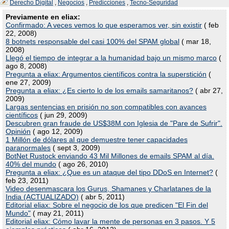
Derecho Digital
,
Negocios
,
Predicciones
,
Tecno-Seguridad
Previamente en eliax:
Confirmado: A veces vemos lo que esperamos ver, sin existir
( feb
22, 2008)
8 botnets responsable del casi 100% del SPAM global
( mar 18,
2008)
Llegó el tiempo de integrar a la humanidad bajo un mismo marco
(
ago 8, 2008)
Pregunta a eliax: Argumentos científicos contra la superstición
(
ene 27, 2009)
Pregunta a eliax: ¿Es cierto lo de los emails samaritanos?
( abr 27,
2009)
Largas sentencias en prisión no son compatibles con avances
científicos
( jun 29, 2009)
Descubren gran fraude de US$38M con Iglesia de "Pare de Sufrir".
Opinión
( ago 12, 2009)
1 Millón de dólares al que demuestre tener capacidades
paranormales
( sept 3, 2009)
BotNet Rustock enviando 43 Mil Millones de emails SPAM al día.
40% del mundo
( ago 26, 2010)
Pregunta a eliax: ¿Que es un ataque del tipo DDoS en Internet?
(
feb 23, 2011)
Video desenmascara los Gurus, Shamanes y Charlatanes de la
India (ACTUALIZADO)
( abr 5, 2011)
Editorial eliax: Sobre el negocio de los que predicen "El Fin del
Mundo"
( may 21, 2011)
Editorial eliax: Cómo lavar la mente de personas en 3 pasos. Y 5