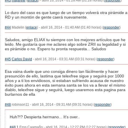
#43
majarete
(
enlace
) - abril 16, 2014 - 01:28 AM (01:28 horas) (
responder
)
Lo duro del caso es que luego de un tiempo volverá otra pirámide a
RD y un montón de gente caerá nuevamente.
#44
Madelin (
enlace
) - abril 16, 2014 - 01:40 AM (01:40 horas) (
responder
)
Saludos, amigo ELIAX tu siempre con los mejores artículos que he
leido. Me gustaría que me aclares algo sobre ZRII su legalidad y si
es pirámide o no. Espero tu pronta respuesta... Saludos
#45
Carlos David
- abril 16, 2014 - 03:31 AM (03:31 horas) (
responder
)
Esa vaina duele que uno consiga dinero tan fácilmente y hacer
presunción de ello, lastima que telexfree sigue y seguirá por 1000
años y a ti los envidiosos, si estaban sufriendo acausa de nuestro
éxito pues ahora en esta semana santa se los va a llevar el mismo
diablo, telexfree sigue y seguirá, luego usaremos esta pagina para
burlarnos de ella
#48
robinson11 - abril 16, 2014 - 09:31 AM (09:31 horas) (
responder
)
Huh?!? Despierta hermano... It's over..
#48.1
Eros Caamaño - abril 16, 2014 - 12:27 PM (12:27 horas) (
responder
)