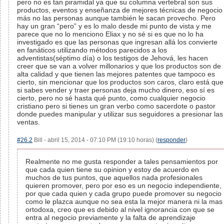
pero no es tan piramidal ya que su columna vertebral son sus
productos, eventos y enseñanza de mejores técnicas de negocio
más no las personas aunque también le sacan provecho. Pero
hay un gran “pero” y es lo malo desde mi punto de vista y me
parece que no lo menciono Eliax y no sé si es que no lo ha
investigado es que las personas que ingresan allá los convierte
en fanáticos utilizando métodos parecidos a los
adventistas(séptimo día) o los testigos de Jehová, les hacen
creer que se van a volver millonarios y que los productos son de
alta calidad y que tienen las mejores patentes que tampoco es
cierto, sin mencionar que los productos son caros, claro está que
si sabes vender y traer personas deja mucho dinero, eso sí es
cierto, pero no sé hasta qué punto, como cualquier negocio
cristiano pero si tienes un gran verbo como sacerdote o pastor
donde puedes manipular y utilizar sus seguidores a presionar las
ventas.
#26.2
Bill - abril 15, 2014 - 07:10 PM (19:10 horas) (
responder
)
Realmente no me gusta responder a tales pensamientos por
que cada quien tiene su opinion y estoy de acuerdo en
muchos de tus puntos, que aquellos nada profesionales
quieren promover, pero por eso es un negocio independiente,
por que cada quien y cada grupo puede promover su negocio
como le plazca aunque no sea esta la mejor manera ni la mas
ortodoxa, creo que es debido al nivel ignorancia con que se
entra al negocio previamente y la falta de aprendizaje