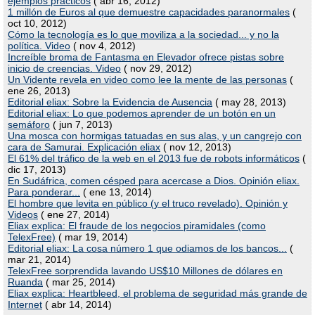
ejemplos prácticos
( abr 16, 2012)
1 millón de Euros al que demuestre capacidades paranormales
(
oct 10, 2012)
Cómo la tecnología es lo que moviliza a la sociedad... y no la
política. Video
( nov 4, 2012)
Increíble broma de Fantasma en Elevador ofrece pistas sobre
inicio de creencias. Video
( nov 29, 2012)
Un Vidente revela en video como lee la mente de las personas
(
ene 26, 2013)
Editorial eliax: Sobre la Evidencia de Ausencia
( may 28, 2013)
Editorial eliax: Lo que podemos aprender de un botón en un
semáforo
( jun 7, 2013)
Una mosca con hormigas tatuadas en sus alas, y un cangrejo con
cara de Samurai. Explicación eliax
( nov 12, 2013)
El 61% del tráfico de la web en el 2013 fue de robots informáticos
(
dic 17, 2013)
En Sudáfrica, comen césped para acercase a Dios. Opinión eliax.
Para ponderar...
( ene 13, 2014)
El hombre que levita en público (y el truco revelado). Opinión y
Videos
( ene 27, 2014)
Eliax explica: El fraude de los negocios piramidales (como
TelexFree)
( mar 19, 2014)
Editorial eliax: La cosa número 1 que odiamos de los bancos...
(
mar 21, 2014)
TelexFree sorprendida lavando US$10 Millones de dólares en
Ruanda
( mar 25, 2014)
Eliax explica: Heartbleed, el problema de seguridad más grande de
Internet
( abr 14, 2014)