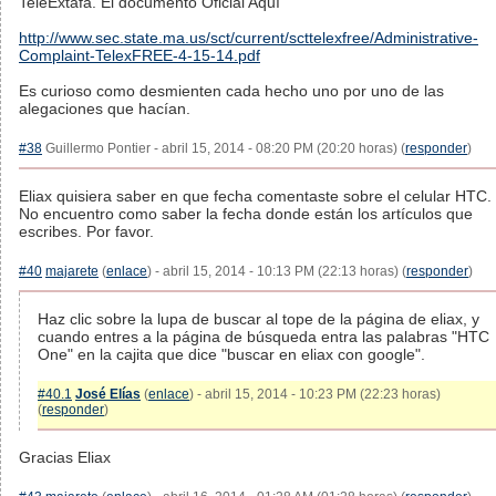
TeleExtafa. El documento Oficial Aquí
http://www.sec.state.ma.us/sct/current/scttelexfree/Administrative-
Complaint-TelexFREE-4-15-14.pdf
Es curioso como desmienten cada hecho uno por uno de las
alegaciones que hacían.
#38
Guillermo Pontier - abril 15, 2014 - 08:20 PM (20:20 horas) (
responder
)
Eliax quisiera saber en que fecha comentaste sobre el celular HTC.
No encuentro como saber la fecha donde están los artículos que
escribes. Por favor.
#40
majarete
(
enlace
) - abril 15, 2014 - 10:13 PM (22:13 horas) (
responder
)
Haz clic sobre la lupa de buscar al tope de la página de eliax, y
cuando entres a la página de búsqueda entra las palabras "HTC
One" en la cajita que dice "buscar en eliax con google".
#40.1
José Elías
(
enlace
) - abril 15, 2014 - 10:23 PM (22:23 horas)
(
responder
)
Gracias Eliax