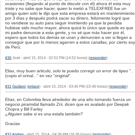
ocasiones (llegando al punto de discutir con él) ahora él esta muy
triste y no sabe que hacer, quien lo metió a TELEXFREE fue un
amigo quien solo le dijo que esta empresa estará en mantenimiento
por 3 días y después podrá sacar su dinero, felizmente logré que
no vendiese su auto para seguir invirtiendo ya que la perdida
hubiese sido mucho mayor, ahora quizá lo único que quede es que
mi padre denuncie a esta gente, y no sé que más hacer por él,
espero que todos los demás se unan y denuncien a ver si llegan a
conseguir que por lo menos agarren a estos canallas, por cierto soy
de Perú.
#30
José - abril 15, 2014 - 02:52 PM (14:52 horas) (
responder
)
Eliax, muy buen articulo, solo te puedo corregir un error de tipeo "..
(copio el orinal..." en vez "original".
#31
Gustavo
(
enlace
) - abril 15, 2014 - 03:40 PM (15:40 horas) (
responder
)
Elías, en Colombia lleva alrededor de una año tomando fuerza un
negocio piramidal llamado Zrii, dicen que es avalado por Deepak
Chopra y Bill Farley
¿Alguien sabe si es una estafa también?
Gracias
#32
Andres
- abril 15, 2014 - 04:36 PM (16:36 horas) (
responder
)