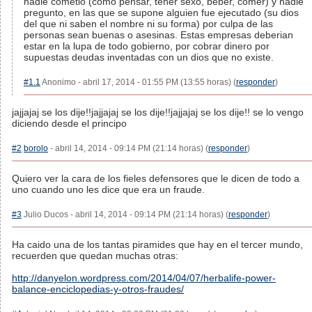
nadie cometio (como pensar, tener sexo, beber, comer) y nadie
pregunto, en las que se supone alguien fue ejecutado (su dios
del que ni saben el nombre ni su forma) por culpa de las
personas sean buenas o asesinas. Estas empresas deberian
estar en la lupa de todo gobierno, por cobrar dinero por
supuestas deudas inventadas con un dios que no existe.
#1.1
Anonimo - abril 17, 2014 - 01:55 PM (13:55 horas) (
responder
)
jajjajaj se los dije!!jajjajaj se los dije!!jajjajaj se los dije!! se lo vengo
diciendo desde el principo
#2
borolo
- abril 14, 2014 - 09:14 PM (21:14 horas) (
responder
)
Quiero ver la cara de los fieles defensores que le dicen de todo a
uno cuando uno les dice que era un fraude.
#3
Julio Ducos - abril 14, 2014 - 09:14 PM (21:14 horas) (
responder
)
Ha caido una de los tantas piramides que hay en el tercer mundo,
recuerden que quedan muchas otras:
http://danyelon.wordpress.com/2014/04/07/herbalife-power-
balance-enciclopedias-y-otros-fraudes/