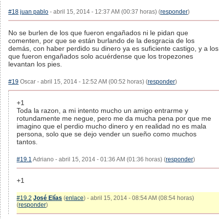
#18
juan pablo
- abril 15, 2014 - 12:37 AM (00:37 horas) (
responder
)
No se burlen de los que fueron engañados ni le pidan que
comenten, por que se están burlando de la desgracia de los
demás, con haber perdido su dinero ya es suficiente castigo, y a los
que fueron engañados solo acuérdense que los tropezones
levantan los pies.
#19
Oscar - abril 15, 2014 - 12:52 AM (00:52 horas) (
responder
)
+1
Toda la razon, a mi intento mucho un amigo entrarme y
rotundamente me negue, pero me da mucha pena por que me
imagino que el perdio mucho dinero y en realidad no es mala
persona, solo que se dejo vender un sueño como muchos
tantos.
#19.1
Adriano - abril 15, 2014 - 01:36 AM (01:36 horas) (
responder
)
+1
#19.2
José Elías
(
enlace
) - abril 15, 2014 - 08:54 AM (08:54 horas)
(
responder
)