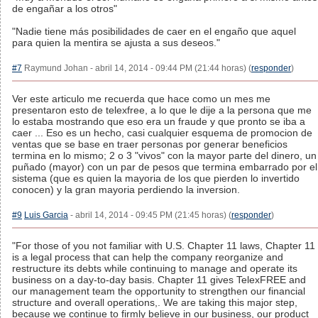
de engañar a los otros"
"Nadie tiene más posibilidades de caer en el engaño que aquel
para quien la mentira se ajusta a sus deseos."
#7
Raymund Johan - abril 14, 2014 - 09:44 PM (21:44 horas) (
responder
)
Ver este articulo me recuerda que hace como un mes me
presentaron esto de telexfree, a lo que le dije a la persona que me
lo estaba mostrando que eso era un fraude y que pronto se iba a
caer ... Eso es un hecho, casi cualquier esquema de promocion de
ventas que se base en traer personas por generar beneficios
termina en lo mismo; 2 o 3 "vivos" con la mayor parte del dinero, un
puñado (mayor) con un par de pesos que termina embarrado por el
sistema (que es quien la mayoria de los que pierden lo invertido
conocen) y la gran mayoria perdiendo la inversion.
#9
Luis Garcia
- abril 14, 2014 - 09:45 PM (21:45 horas) (
responder
)
"For those of you not familiar with U.S. Chapter 11 laws, Chapter 11
is a legal process that can help the company reorganize and
restructure its debts while continuing to manage and operate its
business on a day-to-day basis. Chapter 11 gives TelexFREE and
our management team the opportunity to strengthen our financial
structure and overall operations,. We are taking this major step,
because we continue to firmly believe in our business, our product