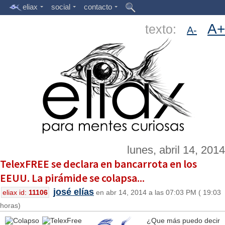
eliax
social
contacto
A+
texto:
A-
lunes, abril 14, 2014
TelexFREE se declara en bancarrota en los
EEUU. La pirámide se colapsa...
josé elías
eliax id:
11106
en abr 14, 2014 a las 07:03 PM ( 19:03
horas)
¿Que más puedo decir