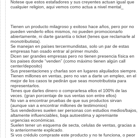
Notese que estos estafadores y sus creyentes actuan igual que
cualquier religion, aqui vemos como actua a nivel mental_
Tienen un producto milagroso y exitoso hace años, pero por no
pueden venderlo ellos mismos, no pueden promocionarlo
abiertamente, ni darte garantía o ticket (tenes que reclamarle al
monotributista).
Se manejan en países tercermundistas, solo un par de estas
empresas han osado entrar al primer mundo.
Dicen ser grandes empresas pero no tienen presencia física en
los paises donde “venden” (como máximo tienen algún call
center/deposito)
Sus presentaciones y charlas son en lugares alquilados siempre.
Tienen millones en ventas, pero no van a darte un empleo, en el
mejor de los casos te pedirán que seas monotributista para
representarlos.
Tenes que darles dinero o comprarlesa ellos el 100% de las
veces. (gran porcentaje de sus ventas son entre ellos)
No van a encontrar pruebas de que sus productos sirvan
(aunque van a encontrar millones de testimonios)
Sus vendedores suelen ser personas con estudios medios/bajos,
altamente influenciables, baja autoestima y apremiante
urgencias económicas.
Suelen tener un esquema de secta, celulas de ventas, gracias a
lo anteriormente explicado.
Si vos crédulo compraste este producto y no te funciona, o peor