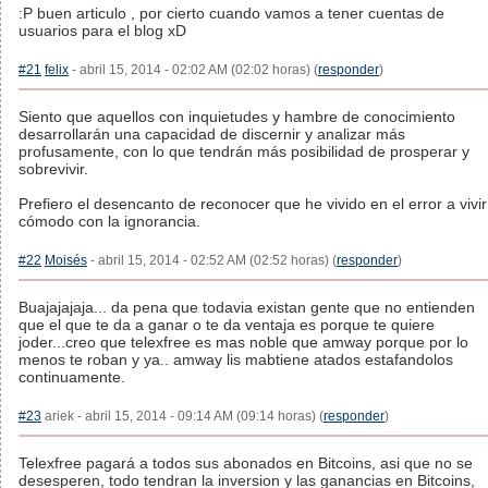
:P buen articulo , por cierto cuando vamos a tener cuentas de
usuarios para el blog xD
#21
felix
- abril 15, 2014 - 02:02 AM (02:02 horas) (
responder
)
Siento que aquellos con inquietudes y hambre de conocimiento
desarrollarán una capacidad de discernir y analizar más
profusamente, con lo que tendrán más posibilidad de prosperar y
sobrevivir.
Prefiero el desencanto de reconocer que he vivido en el error a vivir
cómodo con la ignorancia.
#22
Moisés
- abril 15, 2014 - 02:52 AM (02:52 horas) (
responder
)
Buajajajaja... da pena que todavia existan gente que no entienden
que el que te da a ganar o te da ventaja es porque te quiere
joder...creo que telexfree es mas noble que amway porque por lo
menos te roban y ya.. amway lis mabtiene atados estafandolos
continuamente.
#23
ariek - abril 15, 2014 - 09:14 AM (09:14 horas) (
responder
)
Telexfree pagará a todos sus abonados en Bitcoins, asi que no se
desesperen, todo tendran la inversion y las ganancias en Bitcoins,