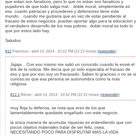
que estan son fanaticos, pero lo que no estan son fanaticos y
pujadores de que todo salga mal... doble moral, simplemtente es
eso. cuanto patriacas y procederes y defensores tiene este
mundo... cuando me gustaria que en vez de estar pendiente al
fracaso de estos negocios, puedan aportar algo para la educacion y
el verdadero desarrollo de los mas pobres...doble moral es todo lo
que por estos lado hay.
Saludos
#12
Francisco - abril 14, 2014 - 10:22 PM (22:22 horas) (
responder
)
Jajaja... Con eso mismo me salió un conocido cuando le envié el
link de la noticia. Me decía que yo solo esperaba el fracaso de
eso y que por eso soy un fracasado. Saben lo gracioso o no se si
curioso;es que esa persona se autonombra como la más
religiosa.
#12.1
Renso - abril 14, 2014 - 10:42 PM (22:42 horas) (
responder
)
muy floja tu defensa, se nota que eres de los que
lamentablemente quedaste engañado con este negocio.
la única manera de acumular riquezas es entendiendo que con
pocos objetos materiales tratar de ser feliz, osea,
NECESITANDO POCO PARA DISFRUTAR MAS LA VIDA