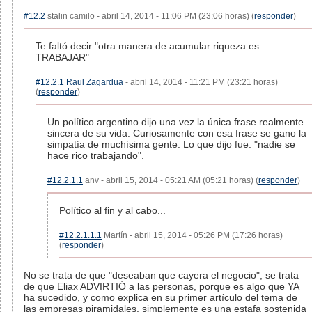
#12.2
stalin camilo - abril 14, 2014 - 11:06 PM (23:06 horas) (
responder
)
Te faltó decir "otra manera de acumular riqueza es
TRABAJAR"
#12.2.1
Raul Zagardua
- abril 14, 2014 - 11:21 PM (23:21 horas)
(
responder
)
Un político argentino dijo una vez la única frase realmente
sincera de su vida. Curiosamente con esa frase se gano la
simpatía de muchísima gente. Lo que dijo fue: "nadie se
hace rico trabajando".
#12.2.1.1
anv - abril 15, 2014 - 05:21 AM (05:21 horas) (
responder
)
Político al fin y al cabo...
#12.2.1.1.1
Martín - abril 15, 2014 - 05:26 PM (17:26 horas)
(
responder
)
No se trata de que "deseaban que cayera el negocio", se trata
de que Eliax ADVIRTIÓ a las personas, porque es algo que YA
ha sucedido, y como explica en su primer artículo del tema de
las empresas piramidales, simplemente es una estafa sostenida