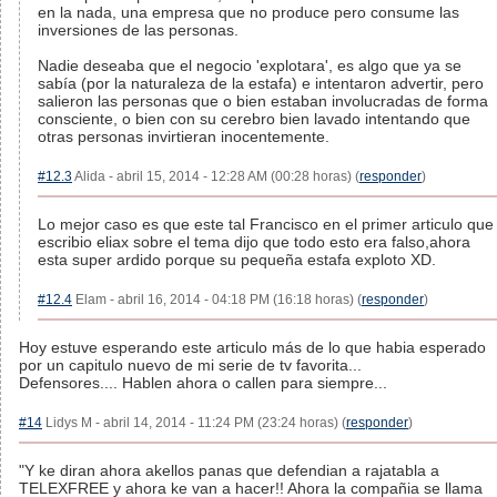
en la nada, una empresa que no produce pero consume las
inversiones de las personas.
Nadie deseaba que el negocio 'explotara', es algo que ya se
sabía (por la naturaleza de la estafa) e intentaron advertir, pero
salieron las personas que o bien estaban involucradas de forma
consciente, o bien con su cerebro bien lavado intentando que
otras personas invirtieran inocentemente.
#12.3
Alida - abril 15, 2014 - 12:28 AM (00:28 horas) (
responder
)
Lo mejor caso es que este tal Francisco en el primer articulo que
escribio eliax sobre el tema dijo que todo esto era falso,ahora
esta super ardido porque su pequeña estafa exploto XD.
#12.4
Elam - abril 16, 2014 - 04:18 PM (16:18 horas) (
responder
)
Hoy estuve esperando este articulo más de lo que habia esperado
por un capitulo nuevo de mi serie de tv favorita...
Defensores.... Hablen ahora o callen para siempre...
#14
Lidys M - abril 14, 2014 - 11:24 PM (23:24 horas) (
responder
)
"Y ke diran ahora akellos panas que defendian a rajatabla a
TELEXFREE y ahora ke van a hacer!! Ahora la compañia se llama