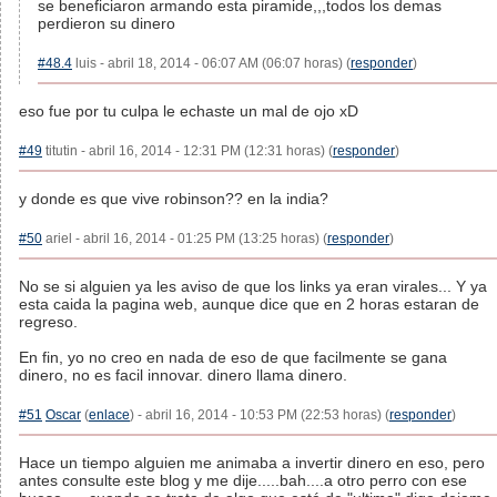
se beneficiaron armando esta piramide,,,todos los demas
perdieron su dinero
#48.4
luis - abril 18, 2014 - 06:07 AM (06:07 horas) (
responder
)
eso fue por tu culpa le echaste un mal de ojo xD
#49
titutin - abril 16, 2014 - 12:31 PM (12:31 horas) (
responder
)
y donde es que vive robinson?? en la india?
#50
ariel - abril 16, 2014 - 01:25 PM (13:25 horas) (
responder
)
No se si alguien ya les aviso de que los links ya eran virales... Y ya
esta caida la pagina web, aunque dice que en 2 horas estaran de
regreso.
En fin, yo no creo en nada de eso de que facilmente se gana
dinero, no es facil innovar. dinero llama dinero.
#51
Oscar
(
enlace
) - abril 16, 2014 - 10:53 PM (22:53 horas) (
responder
)
Hace un tiempo alguien me animaba a invertir dinero en eso, pero
antes consulte este blog y me dije.....bah....a otro perro con ese