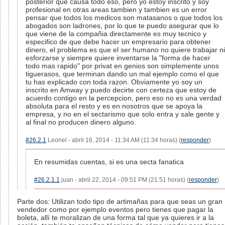
posterior que causa todo eso, pero yo estoy inscrito y soy
profesional en otras areas tambien y tambien es un error
pensar que todos los medicos son matasanos o que todos los
abogados son ladrones, por lo que te puedo asegurar que lo
que viene de la compañia directamente es muy tecnico y
especifico de que debe hacer un empresario para obtener
dinero, el problema es que el ser humano no quiere trabajar ni
esforzarse y siempre quiere inventarse la "forma de hacer
todo mas rapido" por privat en genios son simplemente unos
tiguerasos, que terminan dando un mal ejemplo como el que
tu has explicado con toda razon. Obviamente yo soy un
inscrito en Amway y puedo decirte con certeza que estoy de
acuerdo contigo en la percepcion, pero eso no es una verdad
absoluta para el resto y es en nosotros que se apoya la
empresa, y no en el sectarismo que solo entra y sale gente y
al final no producen dinero alguno.
#26.2.1
Leonel - abril 16, 2014 - 11:34 AM (11:34 horas) (
responder
)
En resumidas cuentas, si es una secta fanatica
#26.2.1.1
juan - abril 22, 2014 - 09:51 PM (21:51 horas) (
responder
)
Parte dos: Utilizan todo tipo de artimañas para que seas un gran
vendedor como por ejemplo eventos pero tienes que pagar la
boleta, allí te moralizan de una forma tal que ya quieres ir a la