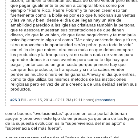
acción, también te enseñan técnicas de cómo vender pero tienes
que pagar igualmente te ponen a comprar libros como por
ejemplo "Padre Rico, Padre Pobre" y te hacen creer eso tan
fuertemente como la biblia es por eso que funcionan sus ventas
y les va muy bien, desde el día que llegas hay un aire de
amabilidad parecido a las iglesias cristianas también la persona
que te asesora muestran sus ostentaciones de que tienen
dinero, de que le va bien, de que tiene seguidores y te manipula
psicológicamente algo así como “Me estoy volviendo rico y tú no,
si no aprovechas la oportunidad serás pobre para toda la vida”
con el fin de que entres, otra cosa mala es que debes comprar
los productos y la franquicia y si no sabes nada de ventas para
aprender debes ir a esos eventos pero como te dije hay que
pagar , entonces es un gran costo porque primero hay que
comprar los producto, la franquicia y si no la sabes vender
perderías mucho dinero en fin ganaría Amway el dia que entres,
como te dije utiliza los mismos métodos de las instituciones
religiosas pero en vez de una creencia de una deidad serían sus
productos.
#26.3
Bill - abril 15, 2014 - 07:11 PM (19:11 horas) (
responder
)
como buenos "evolucionistas" que son en este portal deberian
apoyar y promover este tipo de empresas ya que una de las leyes
de la supuesta evolucion es la "supervivencia del más apto" o
"supremacía del más fuerte".