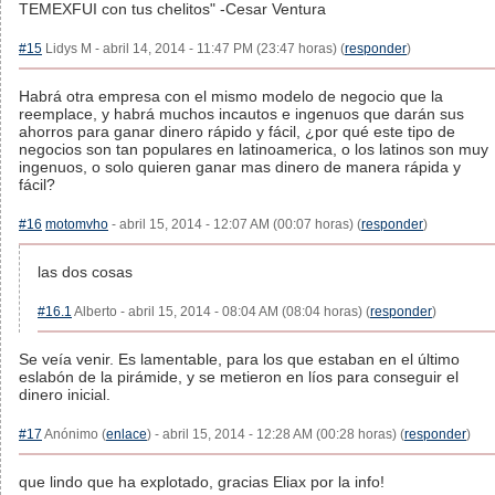
TEMEXFUI con tus chelitos" -Cesar Ventura
#15
Lidys M - abril 14, 2014 - 11:47 PM (23:47 horas) (
responder
)
Habrá otra empresa con el mismo modelo de negocio que la
reemplace, y habrá muchos incautos e ingenuos que darán sus
ahorros para ganar dinero rápido y fácil, ¿por qué este tipo de
negocios son tan populares en latinoamerica, o los latinos son muy
ingenuos, o solo quieren ganar mas dinero de manera rápida y
fácil?
#16
motomvho
- abril 15, 2014 - 12:07 AM (00:07 horas) (
responder
)
las dos cosas
#16.1
Alberto - abril 15, 2014 - 08:04 AM (08:04 horas) (
responder
)
Se veía venir. Es lamentable, para los que estaban en el último
eslabón de la pirámide, y se metieron en líos para conseguir el
dinero inicial.
#17
Anónimo (
enlace
) - abril 15, 2014 - 12:28 AM (00:28 horas) (
responder
)
que lindo que ha explotado, gracias Eliax por la info!