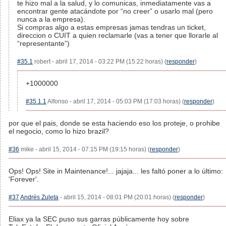
te hizo mal a la salud, y lo comunicas, inmediatamente vas a
encontrar gente atacándote por “no creer” o usarlo mal (pero
nunca a la empresa).
Si compras algo a estas empresas jamas tendras un ticket,
direccion o CUIT a quien reclamarle (vas a tener que llorarle al
“representante”)
#35.1
robert - abril 17, 2014 - 03:22 PM (15:22 horas) (
responder
)
+1000000
#35.1.1
Alfonso - abril 17, 2014 - 05:03 PM (17:03 horas) (
responder
)
por que el pais, donde se esta haciendo eso los proteje, o prohibe
el negocio, como lo hizo brazil?
#36
mike - abril 15, 2014 - 07:15 PM (19:15 horas) (
responder
)
Ops! Ops! Site in Maintenance!... jajaja... les faltó poner a lo último:
'Forever'.
#37
Andrés Zuleta
- abril 15, 2014 - 08:01 PM (20:01 horas) (
responder
)
Eliax ya la SEC puso sus garras públicamente hoy sobre