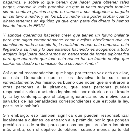
pagamos, y sobre lo que tienen que hacer para obtener tales
pagos, aunque lo más probable es que la vasta mayoría termine
sin un centavo gracias a que no vamos a ser obligados a pagarle
un centavo a nadie, y en los EEUU nadie va a poder probar cuanto
dinero tenemos en liquidez ya que gran parte del dinero lo hemos
lavado fuera de EEUU.
Y aunque queremos hacerles creer que tienen un futuro brillante
para que sigan comportándose como ovejitas obedientes que no
cuestionan nada a simple fe, la realidad es que esta empresa está
llegando a su final y lo que estamos haciendo es acogernos a todo
agujero legal para declararnos en bancarrota de forma diplomática
para que aparente que todo esto nunca fue un fraude ni algo que
sabíamos desde un principio iba a suceder. Amén.
"
Así que mi recomendación, que hago por tercera vez acá en eliax,
es esta: Demanden que se les devuelva todo su dinero
inmediatamente
. Así mismo, es bueno que noten que si entraron a
otras personas a la pirámide, que esas personas pueden
responsabilizarlos a ustedes legalmente por entrarlos en el fraude
(y la ley contempla que el alegar ignorancia no es motivo para
salvarlos de las penalidades correspondientes que estipula la ley,
por si no lo sabían).
Sin embargo, eso también significa que pueden responsabilizar
legalmente a quienes los entraron a la pirámide, por lo que pongan
presión a los de arriba para que esos pongan presión a los otros
más arriba, con el objetivo de obtener cuando menos parte del