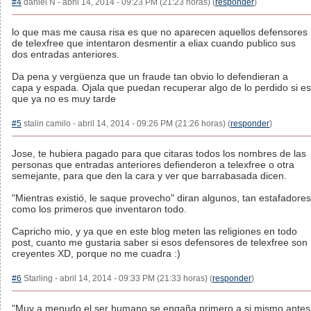
#4
daniel N - abril 14, 2014 - 09:23 PM (21:23 horas) (
responder
)
lo que mas me causa risa es que no aparecen aquellos defensores
de telexfree que intentaron desmentir a eliax cuando publico sus
dos entradas anteriores.
Da pena y vergüenza que un fraude tan obvio lo defendieran a
capa y espada. Ojala que puedan recuperar algo de lo perdido si es
que ya no es muy tarde
#5
stalin camilo - abril 14, 2014 - 09:26 PM (21:26 horas) (
responder
)
Jose, te hubiera pagado para que citaras todos los nombres de las
personas que entradas anteriores defienderon a telexfree o otra
semejante, para que den la cara y ver que barrabasada dicen.
"Mientras existió, le saque provecho" diran algunos, tan estafadores
como los primeros que inventaron todo.
Capricho mio, y ya que en este blog meten las religiones en todo
post, cuanto me gustaria saber si esos defensores de telexfree son
creyentes XD, porque no me cuadra :)
#6
Starling - abril 14, 2014 - 09:33 PM (21:33 horas) (
responder
)
"Muy a menudo el ser humano se engaña primero a si mismo antes