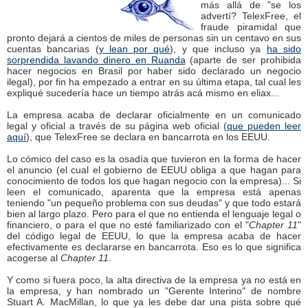
más allá de "se los
advertí? TelexFree, el
fraude piramidal que
pronto dejará a cientos de miles de personas sin un centavo en sus
cuentas bancarias (
y lean por qué
), y que incluso ya
ha sido
sorprendida lavando dinero en Ruanda
(aparte de ser prohibida
hacer negocios en Brasil por haber sido declarado un negocio
ilegal), por fin ha empezado a entrar en su última etapa, tal cual les
expliqué sucedería hace un tiempo atrás acá mismo en eliax...
La empresa acaba de declarar oficialmente en un comunicado
legal y oficial a través de su página web oficial (
que pueden leer
aquí
), que TelexFree se declara en bancarrota en los EEUU.
Lo cómico del caso es la osadía que tuvieron en la forma de hacer
el anuncio (el cual el gobierno de EEUU obliga a que hagan para
conocimiento de todos los que hagan negocio con la empresa)... Si
leen el comunicado, aparenta que la empresa está apenas
teniendo "un pequeño problema con sus deudas" y que todo estará
bien al largo plazo. Pero para el que no entienda el lenguaje legal o
financiero, o para el que no esté familiarizado con el "
Chapter 11
"
del código legal de EEUU, lo que la empresa acaba de hacer
efectivamente es declararse en bancarrota. Eso es lo que significa
acogerse al
Chapter 11
.
Y como si fuera poco, la alta directiva de la empresa ya no está en
la empresa, y han nombrado un "Gerente Interino" de nombre
Stuart A. MacMillan, lo que ya les debe dar una pista sobre qué