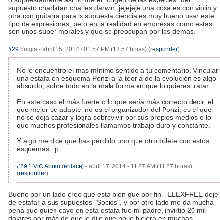
o supuestamente asi no fue el "origen de las especies" del
supuesto charlatan charles darwin, jejejeje una cosa es con violin y
otra con guitarra para ls supuesta ciencia es muy bueno usar este
tipo de expresiones, pero en la realidad en empresas como estas
son unos super morales y que se preocupan por los demas.
#29
borgia - abril 15, 2014 - 01:57 PM (13:57 horas) (
responder
)
No le encuentro el más mínimo sentido a tu comentario. Vincular
una estafa en esquema Ponzi a la teoría de la evolución es algo
absurdo, sobre todo en la mala forma en que lo quieres tratar.
En este caso el más fuerte o lo que sería más correcto decir, el
que mejor se adapte, no es el organizador del Ponzi, es el que
no se deja cazar y logra sobrevivir por sus propios medios o lo
que muchos profesionales llamamos trabajo duro y constante.
Y algo me dice que has perdido uno que otro billete con estos
esquemas. :p
#29.1
ViC Abreu
(
enlace
) - abril 17, 2014 - 11:27 AM (11:27 horas)
(
responder
)
Bueno por un lado creo que esta bien que por fin TELEXFREE deje
de estafar a sus supuestos "Socios", y por otro lado me da mucha
pena que quien cayo en esta estafa fue mi padre, invirtió 20 mil
dolares por más de que le dije que no lo hiciera en muchas