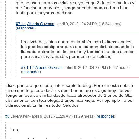
que se usan para los celulares, yo tengo 2 de este modelo y
me funcionan muy bien, tengo además manos libres blue
tooth para mayor comodidad
#7.1.1
Alberto Guzmán
- abril 9, 2012 - 04:24 PM (16:24 horas)
(
responder
)
Lo olvidaba, estos aparatos también son bidireccionales,
los puedes configurar para que suenen distinto cuando la
llamada entrante es del celular, y también puedes usarlos
para sacar las llamadas por medio del celular,
#7.1.1.1
Alberto Guzmán
- abril 9, 2012 - 04:27 PM (16:27 horas)
(
responder
)
Eliax, primero que nada, interesante tu blog. Pero en esta nota, lo
único que te puedo decir es que, bueno, no es algo muy nuevo...
Tengo un equipo similar desde hace alrededor de 2 años de GE,
obviamente, con tecnología 2 años mas vieja. Por ejemplo no es
bidireccional. En fin, es todo. Saludos
#8
LeoMaster - abril 9, 2012 - 11:29 AM (11:29 horas) (
responder
)
Leo,