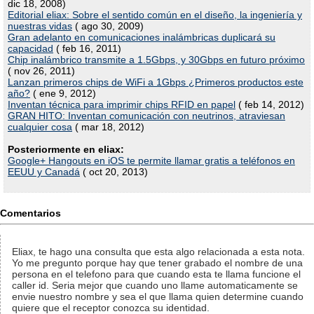
dic 18, 2008)
Editorial eliax: Sobre el sentido común en el diseño, la ingeniería y
nuestras vidas
( ago 30, 2009)
Gran adelanto en comunicaciones inalámbricas duplicará su
capacidad
( feb 16, 2011)
Chip inalámbrico transmite a 1.5Gbps, y 30Gbps en futuro próximo
( nov 26, 2011)
Lanzan primeros chips de WiFi a 1Gbps ¿Primeros productos este
año?
( ene 9, 2012)
Inventan técnica para imprimir chips RFID en papel
( feb 14, 2012)
GRAN HITO: Inventan comunicación con neutrinos, atraviesan
cualquier cosa
( mar 18, 2012)
Posteriormente en eliax:
Google+ Hangouts en iOS te permite llamar gratis a teléfonos en
EEUU y Canadá
( oct 20, 2013)
Comentarios
Eliax, te hago una consulta que esta algo relacionada a esta nota.
Yo me pregunto porque hay que tener grabado el nombre de una
persona en el telefono para que cuando esta te llama funcione el
caller id. Seria mejor que cuando uno llame automaticamente se
envie nuestro nombre y sea el que llama quien determine cuando
quiere que el receptor conozca su identidad.