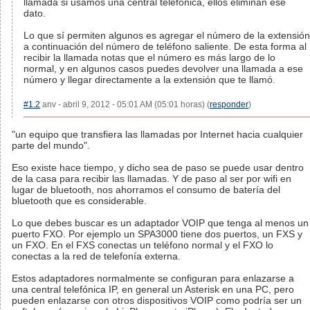
llamada si usamos una central telefónica, ellos eliminan ese
dato.
Lo que sí permiten algunos es agregar el número de la extensión
a continuación del número de teléfono saliente. De esta forma al
recibir la llamada notas que el número es más largo de lo
normal, y en algunos casos puedes devolver una llamada a ese
número y llegar directamente a la extensión que te llamó.
#1.2
anv - abril 9, 2012 - 05:01 AM (05:01 horas) (
responder
)
"un equipo que transfiera las llamadas por Internet hacia cualquier
parte del mundo".
Eso existe hace tiempo, y dicho sea de paso se puede usar dentro
de la casa para recibir las llamadas. Y de paso al ser por wifi en
lugar de bluetooth, nos ahorramos el consumo de batería del
bluetooth que es considerable.
Lo que debes buscar es un adaptador VOIP que tenga al menos un
puerto FXO. Por ejemplo un SPA3000 tiene dos puertos, un FXS y
un FXO. En el FXS conectas un teléfono normal y el FXO lo
conectas a la red de telefonía externa.
Estos adaptadores normalmente se configuran para enlazarse a
una central telefónica IP, en general un Asterisk en una PC, pero
pueden enlazarse con otros dispositivos VOIP como podría ser un