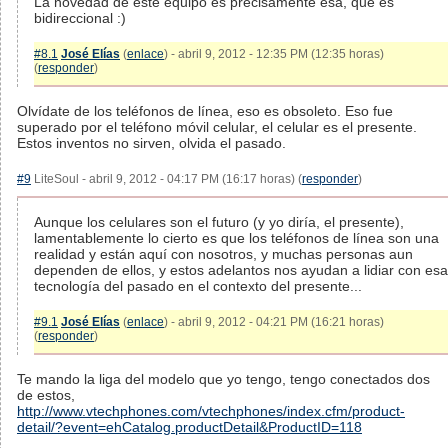
La novedad de este equipo es precisamente esa, que es
bidireccional :)
#8.1
José Elías
(
enlace
) - abril 9, 2012 - 12:35 PM (12:35 horas)
(
responder
)
Olvídate de los teléfonos de línea, eso es obsoleto. Eso fue
superado por el teléfono móvil celular, el celular es el presente.
Estos inventos no sirven, olvida el pasado.
#9
LiteSoul - abril 9, 2012 - 04:17 PM (16:17 horas) (
responder
)
Aunque los celulares son el futuro (y yo diría, el presente),
lamentablemente lo cierto es que los teléfonos de línea son una
realidad y están aquí con nosotros, y muchas personas aun
dependen de ellos, y estos adelantos nos ayudan a lidiar con esa
tecnología del pasado en el contexto del presente...
#9.1
José Elías
(
enlace
) - abril 9, 2012 - 04:21 PM (16:21 horas)
(
responder
)
Te mando la liga del modelo que yo tengo, tengo conectados dos
de estos,
http://www.vtechphones.com/vtechphones/index.cfm/product-
detail/?event=ehCatalog.productDetail&ProductID=118