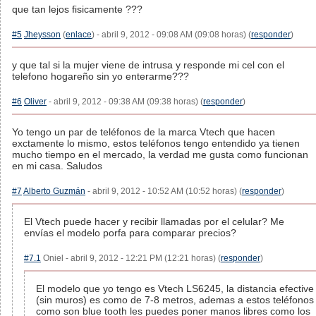
que tan lejos fisicamente ???
#5
Jheysson
(
enlace
) - abril 9, 2012 - 09:08 AM (09:08 horas) (
responder
)
y que tal si la mujer viene de intrusa y responde mi cel con el
telefono hogareño sin yo enterarme???
#6
Oliver
- abril 9, 2012 - 09:38 AM (09:38 horas) (
responder
)
Yo tengo un par de teléfonos de la marca Vtech que hacen
exctamente lo mismo, estos teléfonos tengo entendido ya tienen
mucho tiempo en el mercado, la verdad me gusta como funcionan
en mi casa. Saludos
#7
Alberto Guzmán
- abril 9, 2012 - 10:52 AM (10:52 horas) (
responder
)
El Vtech puede hacer y recibir llamadas por el celular? Me
envías el modelo porfa para comparar precios?
#7.1
Oniel - abril 9, 2012 - 12:21 PM (12:21 horas) (
responder
)
El modelo que yo tengo es Vtech LS6245, la distancia efective
(sin muros) es como de 7-8 metros, ademas a estos teléfonos
como son blue tooth les puedes poner manos libres como los