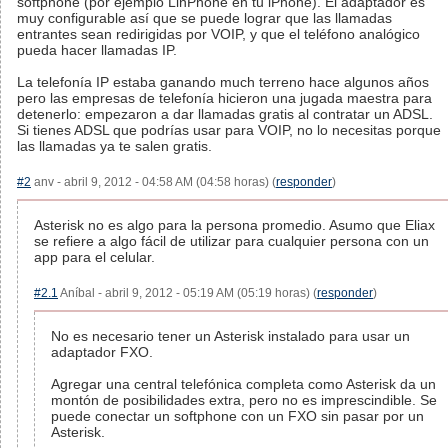
softphone (por ejemplo LinPhone en tu iPhone). El adaptador es
muy configurable así que se puede lograr que las llamadas
entrantes sean redirigidas por VOIP, y que el teléfono analógico
pueda hacer llamadas IP.
La telefonía IP estaba ganando much terreno hace algunos años
pero las empresas de telefonía hicieron una jugada maestra para
detenerlo: empezaron a dar llamadas gratis al contratar un ADSL.
Si tienes ADSL que podrías usar para VOIP, no lo necesitas porque
las llamadas ya te salen gratis.
#2
anv - abril 9, 2012 - 04:58 AM (04:58 horas) (
responder
)
Asterisk no es algo para la persona promedio. Asumo que Eliax
se refiere a algo fácil de utilizar para cualquier persona con un
app para el celular.
#2.1
Aníbal - abril 9, 2012 - 05:19 AM (05:19 horas) (
responder
)
No es necesario tener un Asterisk instalado para usar un
adaptador FXO.
Agregar una central telefónica completa como Asterisk da un
montón de posibilidades extra, pero no es imprescindible. Se
puede conectar un softphone con un FXO sin pasar por un
Asterisk.