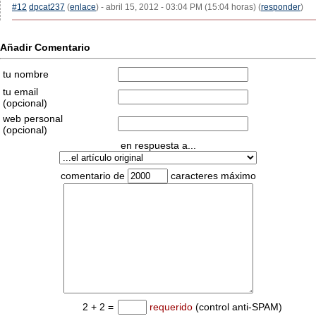
#12
dpcat237
(
enlace
) - abril 15, 2012 - 03:04 PM (15:04 horas) (
responder
)
Añadir Comentario
tu nombre
tu email
(opcional)
web personal
(opcional)
en respuesta a...
comentario de
caracteres máximo
2 + 2 =
requerido
(control anti-SPAM)