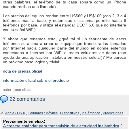
otras palabras, el teléfono de tu casa sonará como un iPhone
cuando recibas una llamada).
Los precios del equipo rondan entre US$60 y US$100 (con 2, 3 o 4
teléfonos más la base, y noten que el sistema permite hasta 6
teléfonos por base, y utiliza el estándar DECT 6.0 que no interfiere
con tu señal WiFi).
Y ahora que tenemos esto, ¿qué tal si un fabricante de estos
teléfonos se anima a crear un equipo que transfiera las llamadas
por Internet hacia cualquier parte del mundo en donde estemos
conectados a Internet por WiFi o redes celulares de datos (con
ayuda de una aplicación instalada en nuestro celular)? Me parece
un próximo paso lógico y trivial...
nota de prensa oficial
información oficial sobre el producto
autor:
josé elías
22 comentarios
Apple / OS X
,
Celulares / Móviles
,
Dispositivos
,
Inalámbrico
,
Predicciones
Previamente en eliax:
A crearse estándar para transmisión de electricidad inalámbrica
(