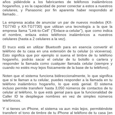
años pidiéndole a los fabricantes de teléfonos inalámbricos
hogareños, y es la capacidad de poner conectar a estos a nuestros
celulares, y Panasonic por fin aparenta haber respondido al
llamado...
La empresa acaba de anunciar un par de nuevos modelos (KX-
TG7740 y KX-TG7730) que utilizan una tecnología a la que la
empresa llama "Link-to-Cell" ("Enlace-a-celular"), que como indica
el nombre, enlaza estos teléfonos inalámbricos a nuestros
celulares (hasta a 2 celulares a la vez).
El truco está en utilizar Bluetooth para en esencia convertir el
teléfono de tu casa en una extensión de tu celular (o viceversa).
Esto significa que por ejemplo si suena el timbre de tu teléfono
hogareño, podrás sacar el celular de tu bolsillo o cartera y
responder la llamada como cualquier llamada celular (siempre y
cuando no estés muy lejos físicamente de la base de tu teléfono).
Noten que el sistema funciona bidireccionalmente, lo que significa
que si te llaman a tu celular, puedes responder a la llamada en tu
teléfono inalámbrico hogareño, lo que está genial. El sistema
incluso permite transferir hasta 3,050 números de contactos de tu
celular al teléfono, lo que está genial para que la funcionalidad de
Caller ID te despliegue nombres en vez de simples números
telefónicos.
Y si tienes un iPhone, el sistema va aun más lejos, permitiéndote
transferir el tono de timbre de tu iPhone al teléfono de tu casa (en