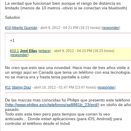
La verdad que funcionan bien aunque el rango de distancia es
limitado (menos de 10 metros -obvio si se conectan vía bluetooth)
Saludos
#10
Alberto Guzmán
- abril 9, 2012 - 04:21 PM (16:21 horas) (
responder
)
+1
#10.1
José Elías
(
enlace
) - abril 9, 2012 - 04:23 PM (16:23 horas)
(
responder
)
No creo que esto sea una novedad. Hace mas de tres años visite a
un amigo aquí en Canadá que tenia un teléfono con esa tecnología.
no se marca era y hasta tenia pantalla a color.
#11
Staling Diaz
- abril 10, 2012 - 01:47 PM (13:47 horas) (
responder
)
De las marcas mas conocidas fui Philips que presento este teléfono
(
http://www.philips.es/c/telefonos/se8881b_23/prd/
) en otoño de año
pasado.
Todo esto esta bien pero para tiempos que corren lo veo
anticuado... Donde estan aplicaciones (para iOS, Android) para
controlar el teléfono desde el móvil.