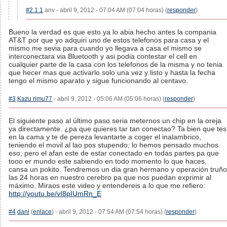
#2.1.1
anv - abril 9, 2012 - 07:04 AM (07:04 horas) (
responder
)
Bueno la verdad es que esto ya lo abia hecho antes la compania
AT&T por que yo adquiri uno de estos telefonos para casa y el
mismo me sevia para cuando yo llegava a casa el mismo se
interconectara via Bluetooth y asi podia contestar el cell en
cualquier parte de la casa con los telefonos de la misma y no tenia
que hecer mas que activarlo solo una vez y listo y hasta la fecha
tengo el mismo aparato y sigue funcionando al centavo.
#3
Kazu rimu77
- abril 9, 2012 - 05:06 AM (05:06 horas) (
responder
)
El siguiente paso al último paso seria meternos un chip en la oreja
ya directamente. ¿pa que quieres tar tan conectao? Ta bien que tes
en la cama y te de pereza levantarte a coger el inalambrico,
teniendo el movil al lao pos stupendo; lo hemos pensado muchos
eso; pero el afan este de estar conectado en todas partes pa que
tooo er mundo este sabiendo en todo momento lo que haces,
cansa un pokito. Tendremos un dia gran hermano y operación truño
las 24 horas en nuestro cerebro pa que nos puedan exprimir al
máximo. Miraos este video y entendereis a lo que me refiero:
http://youtu.be/vI8pIUmRn_E
#4
dani
(
enlace
) - abril 9, 2012 - 07:54 AM (07:54 horas) (
responder
)