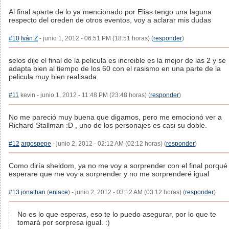
Al final aparte de lo ya mencionado por Elias tengo una laguna
respecto del oreden de otros eventos, voy a aclarar mis dudas
#10
Iván Z
- junio 1, 2012 - 06:51 PM (18:51 horas) (
responder
)
selos dije el final de la pelicula es increible es la mejor de las 2 y se
adapta bien al tiempo de los 60 con el rasismo en una parte de la
pelicula muy bien realisada
#11
kevin - junio 1, 2012 - 11:48 PM (23:48 horas) (
responder
)
No me pareció muy buena que digamos, pero me emocionó ver a
Richard Stallman :D , uno de los personajes es casi su doble.
#12
argospepe
- junio 2, 2012 - 02:12 AM (02:12 horas) (
responder
)
Como diría sheldom, ya no me voy a sorprender con el final porqué
esperare que me voy a sorprender y no me sorprenderé igual
#13
jonathan
(
enlace
) - junio 2, 2012 - 03:12 AM (03:12 horas) (
responder
)
No es lo que esperas, eso te lo puedo asegurar, por lo que te
tomará por sorpresa igual. :)