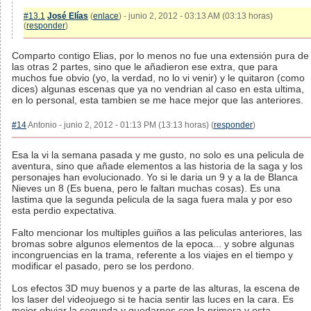
#13.1
José Elías
(
enlace
) - junio 2, 2012 - 03:13 AM (03:13 horas)
(
responder
)
Comparto contigo Elias, por lo menos no fue una extensión pura de
las otras 2 partes, sino que le añadieron ese extra, que para
muchos fue obvio (yo, la verdad, no lo vi venir) y le quitaron (como
dices) algunas escenas que ya no vendrian al caso en esta ultima,
en lo personal, esta tambien se me hace mejor que las anteriores.
#14
Antonio - junio 2, 2012 - 01:13 PM (13:13 horas) (
responder
)
Esa la vi la semana pasada y me gusto, no solo es una pelicula de
aventura, sino que añade elementos a las historia de la saga y los
personajes han evolucionado. Yo si le daria un 9 y a la de Blanca
Nieves un 8 (Es buena, pero le faltan muchas cosas). Es una
lastima que la segunda pelicula de la saga fuera mala y por eso
esta perdio expectativa.
Falto mencionar los multiples guiños a las peliculas anteriores, las
bromas sobre algunos elementos de la epoca... y sobre algunas
incongruencias en la trama, referente a los viajes en el tiempo y
modificar el pasado, pero se los perdono.
Los efectos 3D muy buenos y a parte de las alturas, la escena de
los laser del videojuego si te hacia sentir las luces en la cara. Es
mejor obviar la segunda y quedarnos con la primera y esta...