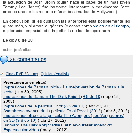
la actuación de Josh Brolin (quien hace el papel de un más joven
Tommy Lee Jones) fue bastante interesante y convincente (este
creo es uno de los actores más subestimados de Hollywood).
En conclusión, si les gustaron las anteriores esta posiblemente les
guste más, y si aman el género (y cosas como
viajes en el tiempo
,
exploración espacial, etc) la película no los decepcionará.
Le doy 8 de 10
autor:
josé elías
28 comentarios
Cine / DVD / Blu-ray
,
Opinión / Análisis
Previamente en eliax:
Impresiones de Batman Inicia - La mejor versión de Batman a la
fecha
( jun 30, 2005)
Impresiones de Batman The Dark Knight (9.5 de 10)
( ago 15,
2008)
Impresiones de la película Thor (8.5 de 10)
( abr 29, 2011)
Asombroso avance de la película Total Recall (2012)
( abr 3, 2012)
Impresiones eliax de la película The Avengers (Los Vengadores),
en 3D (9.8 de 10)
( abr 27, 2012)
Batman: The Dark Knight Rises, el nuevo trailer extendido.
Espectacular video
( may 1, 2012)