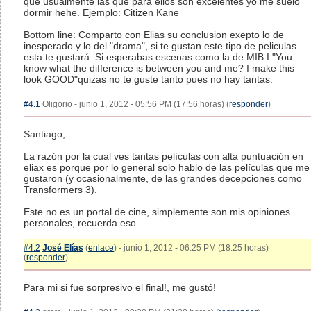
que usualmente las que para ellos son excelentes yo me suelo
dormir hehe. Ejemplo: Citizen Kane
Bottom line: Comparto con Elias su conclusion exepto lo de
inesperado y lo del "drama", si te gustan este tipo de peliculas
esta te gustará. Si esperabas escenas como la de MIB I "You
know what the difference is between you and me? I make this
look GOOD"quizas no te guste tanto pues no hay tantas.
#4.1
Oligorio - junio 1, 2012 - 05:56 PM (17:56 horas) (
responder
)
Santiago,
La razón por la cual ves tantas películas con alta puntuación en
eliax es porque por lo general solo hablo de las películas que me
gustaron (y ocasionalmente, de las grandes decepciones como
Transformers 3).
Este no es un portal de cine, simplemente son mis opiniones
personales, recuerda eso...
#4.2
José Elías
(
enlace
) - junio 1, 2012 - 06:25 PM (18:25 horas)
(
responder
)
Para mi si fue sorpresivo el final!, me gustó!