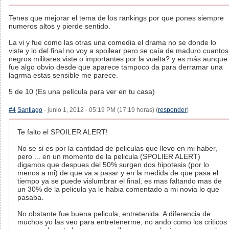
Tenes que mejorar el tema de los rankings por que pones siempre
numeros altos y pierde sentido.
La vi y fue como las otras una comedia el drama no se donde lo
viste y lo del final no voy a spoilear pero se caía de maduro cuantos
negros militares viste o importantes por la vuelta? y es más aunque
fue algo obvio desde que aparece tampoco da para derramar una
lagrma estas sensible me parece.
5 de 10 (Es una película para ver en tu casa)
#4
Santiago
- junio 1, 2012 - 05:19 PM (17:19 horas) (
responder
)
Te falto el SPOILER ALERT!
No se si es por la cantidad de peliculas que llevo en mi haber,
pero ... en un momento de la pelicula (SPOLIER ALERT)
digamos que despues del 50% surgen dos hipotesis (por lo
menos a mi) de que va a pasar y en la medida de que pasa el
tiempo ya se puede vislumbrar el final, es mas faltando mas de
un 30% de la pelicula ya le habia comentado a mi novia lo que
pasaba.
No obstante fue buena pelicula, entretenida. A diferencia de
muchos yo las veo para entretenerme, no ando como los criticos