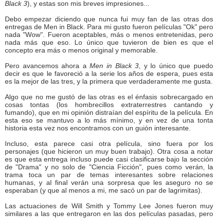
Black 3
), y estas son mis breves impresiones...
Debo empezar diciendo que nunca fui muy fan de las otras dos
entregas de Men in Black. Para mi gusto fueron películas "Ok" pero
nada "Wow". Fueron aceptables, más o menos entretenidas, pero
nada más que eso. Lo único que tuvieron de bien es que el
concepto era más o menos original y memorable.
Pero avancemos ahora a
Men in Black 3
, y lo único que puedo
decir es que le favoreció a la serie los años de espera, pues esta
es la mejor de las tres, y la primera que verdaderamente me gusta.
Algo que no me gustó de las otras es el énfasis sobrecargado en
cosas tontas (los hombrecillos extraterrestres cantando y
fumando), que en mi opinión distraían del espíritu de la película. En
esta eso se mantuvo a lo más mínimo, y en vez de una tonta
historia esta vez nos encontramos con un guión interesante.
Incluso, esta parece casi otra película, sino fuera por los
personajes (que hicieron un muy buen trabajo). Otra cosa a notar
es que esta entrega incluso puede casi clasificarse bajo la sección
de "Drama" y no solo de "Ciencia Ficción", pues como verán, la
trama toca un par de temas interesantes sobre relaciones
humanas, y al final verán una sorpresa que les aseguro no se
esperaban (y que al menos a mi, me sacó un par de lagrimitas).
Las actuaciones de Will Smith y Tommy Lee Jones fueron muy
similares a las que entregaron en las dos películas pasadas, pero