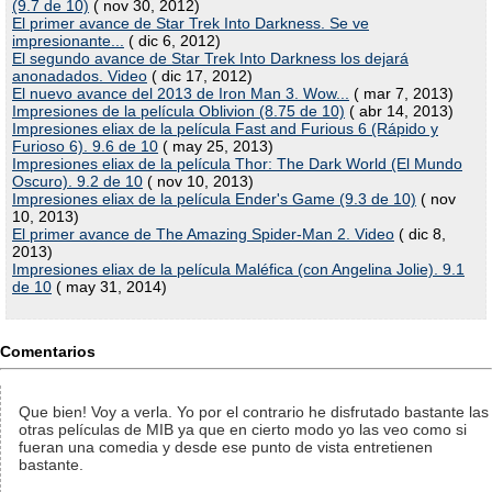
(9.7 de 10)
( nov 30, 2012)
El primer avance de Star Trek Into Darkness. Se ve
impresionante...
( dic 6, 2012)
El segundo avance de Star Trek Into Darkness los dejará
anonadados. Video
( dic 17, 2012)
El nuevo avance del 2013 de Iron Man 3. Wow...
( mar 7, 2013)
Impresiones de la película Oblivion (8.75 de 10)
( abr 14, 2013)
Impresiones eliax de la película Fast and Furious 6 (Rápido y
Furioso 6). 9.6 de 10
( may 25, 2013)
Impresiones eliax de la película Thor: The Dark World (El Mundo
Oscuro). 9.2 de 10
( nov 10, 2013)
Impresiones eliax de la película Ender's Game (9.3 de 10)
( nov
10, 2013)
El primer avance de The Amazing Spider-Man 2. Video
( dic 8,
2013)
Impresiones eliax de la película Maléfica (con Angelina Jolie). 9.1
de 10
( may 31, 2014)
Comentarios
Que bien! Voy a verla. Yo por el contrario he disfrutado bastante las
otras películas de MIB ya que en cierto modo yo las veo como si
fueran una comedia y desde ese punto de vista entretienen
bastante.