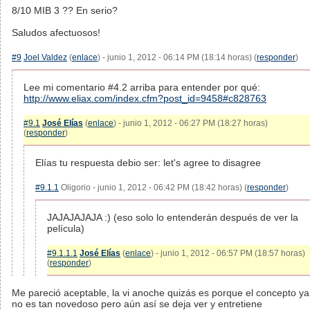
8/10 MIB 3 ?? En serio?
Saludos afectuosos!
#9
Joel Valdez
(
enlace
) - junio 1, 2012 - 06:14 PM (18:14 horas) (
responder
)
Lee mi comentario #4.2 arriba para entender por qué:
http://www.eliax.com/index.cfm?post_id=9458#c828763
#9.1
José Elías
(
enlace
) - junio 1, 2012 - 06:27 PM (18:27 horas)
(
responder
)
Elías tu respuesta debio ser: let's agree to disagree
#9.1.1
Oligorio - junio 1, 2012 - 06:42 PM (18:42 horas) (
responder
)
JAJAJAJAJA :) (eso solo lo entenderán después de ver la
película)
#9.1.1.1
José Elías
(
enlace
) - junio 1, 2012 - 06:57 PM (18:57 horas)
(
responder
)
Me pareció aceptable, la vi anoche quizás es porque el concepto ya
no es tan novedoso pero aún así se deja ver y entretiene