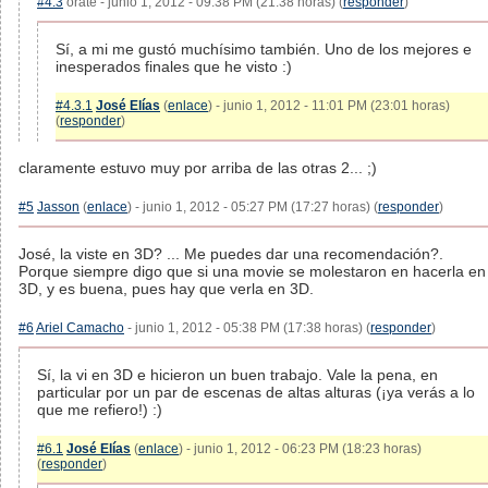
#4.3
orate - junio 1, 2012 - 09:38 PM (21:38 horas) (
responder
)
Sí, a mi me gustó muchísimo también. Uno de los mejores e
inesperados finales que he visto :)
#4.3.1
José Elías
(
enlace
) - junio 1, 2012 - 11:01 PM (23:01 horas)
(
responder
)
claramente estuvo muy por arriba de las otras 2... ;)
#5
Jasson
(
enlace
) - junio 1, 2012 - 05:27 PM (17:27 horas) (
responder
)
José, la viste en 3D? ... Me puedes dar una recomendación?.
Porque siempre digo que si una movie se molestaron en hacerla en
3D, y es buena, pues hay que verla en 3D.
#6
Ariel Camacho
- junio 1, 2012 - 05:38 PM (17:38 horas) (
responder
)
Sí, la vi en 3D e hicieron un buen trabajo. Vale la pena, en
particular por un par de escenas de altas alturas (¡ya verás a lo
que me refiero!) :)
#6.1
José Elías
(
enlace
) - junio 1, 2012 - 06:23 PM (18:23 horas)
(
responder
)