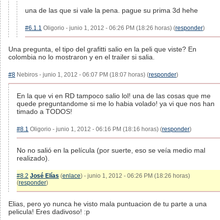
una de las que si vale la pena. pague su prima 3d hehe
#6.1.1
Oligorio - junio 1, 2012 - 06:26 PM (18:26 horas) (
responder
)
Una pregunta, el tipo del grafitti salio en la peli que viste? En
colombia no lo mostraron y en el trailer si salia.
#8
Nebiros - junio 1, 2012 - 06:07 PM (18:07 horas) (
responder
)
En la que vi en RD tampoco salio lol! una de las cosas que me
quede preguntandome si me lo habia volado! ya vi que nos han
timado a TODOS!
#8.1
Oligorio - junio 1, 2012 - 06:16 PM (18:16 horas) (
responder
)
No no salió en la película (por suerte, eso se veía medio mal
realizado).
#8.2
José Elías
(
enlace
) - junio 1, 2012 - 06:26 PM (18:26 horas)
(
responder
)
Elias, pero yo nunca he visto mala puntuacion de tu parte a una
pelicula! Eres dadivoso! :p