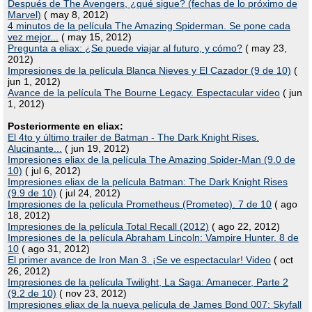
Después de The Avengers, ¿qué sigue? (fechas de lo próximo de
Marvel)
( may 8, 2012)
4 minutos de la película The Amazing Spiderman. Se pone cada
vez mejor...
( may 15, 2012)
Pregunta a eliax: ¿Se puede viajar al futuro, y cómo?
( may 23,
2012)
Impresiones de la película Blanca Nieves y El Cazador (9 de 10)
(
jun 1, 2012)
Avance de la película The Bourne Legacy. Espectacular video
( jun
1, 2012)
Posteriormente en eliax:
El 4to y último trailer de Batman - The Dark Knight Rises.
Alucinante...
( jun 19, 2012)
Impresiones eliax de la película The Amazing Spider-Man (9.0 de
10)
( jul 6, 2012)
Impresiones eliax de la película Batman: The Dark Knight Rises
(9.9 de 10)
( jul 24, 2012)
Impresiones de la película Prometheus (Prometeo). 7 de 10
( ago
18, 2012)
Impresiones de la película Total Recall (2012)
( ago 22, 2012)
Impresiones de la película Abraham Lincoln: Vampire Hunter. 8 de
10
( ago 31, 2012)
El primer avance de Iron Man 3. ¡Se ve espectacular! Video
( oct
26, 2012)
Impresiones de la película Twilight, La Saga: Amanecer, Parte 2
(9.2 de 10)
( nov 23, 2012)
Impresiones eliax de la nueva película de James Bond 007: Skyfall