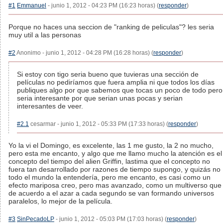
#1
Emmanuel
- junio 1, 2012 - 04:23 PM (16:23 horas) (
responder
)
Porque no haces una seccion de "ranking de peliculas"? les seria
muy util a las personas
#2
Anonimo - junio 1, 2012 - 04:28 PM (16:28 horas) (
responder
)
Si estoy con tigo seria bueno que tuvieras una sección de
películas no pediríamos que fuera amplia ni que todos los días
publiques algo por que sabemos que tocas un poco de todo pero
seria interesante por que serian unas pocas y serian
interesantes de veer.
#2.1
cesarmar - junio 1, 2012 - 05:33 PM (17:33 horas) (
responder
)
Yo la vi el Domingo, es excelente, las 1 me gusto, la 2 no mucho,
pero esta me encanto, y algo que me llamo mucho la atención es el
concepto del tiempo del alien Griffin, lastima que el concepto no
fuera tan desarrollado por razones de tiempo supongo, y quizás no
todo el mundo la entendería, pero me encanto, es casi como un
efecto mariposa creo, pero mas avanzado, como un multiverso que
de acuerdo a el azar a cada segundo se van formando universos
paralelos, lo mejor de la película.
#3
SinPecadoLP
- junio 1, 2012 - 05:03 PM (17:03 horas) (
responder
)