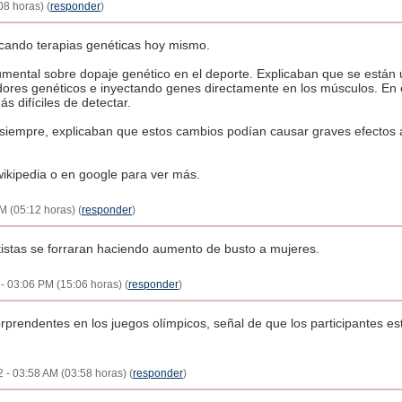
08 horas) (
responder
)
icando terapias genéticas hoy mismo.
ental sobre dopaje genético en el deporte. Explicaban que se están 
dores genéticos e inyectando genes directamente en los músculos. En 
 difíciles de detectar.
iempre, explicaban que estos cambios podían causar graves efectos a
ikipedia o en google para ver más.
AM (05:12 horas) (
responder
)
tistas se forraran haciendo aumento de busto a mujeres.
 - 03:06 PM (15:06 horas) (
responder
)
rprendentes en los juegos olímpicos, señal de que los participantes e
2 - 03:58 AM (03:58 horas) (
responder
)