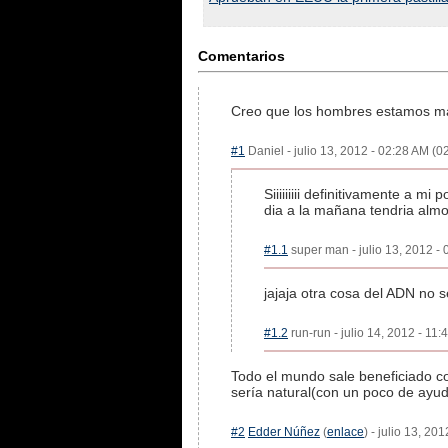
Comentarios
Creo que los hombres estamos ma
#1
Daniel - julio 13, 2012 - 02:28 AM (02
Siiiiiiiii definitivamente a 
dia a la mañana tendria alm
#1.1
super man - julio 13, 2012 - 
jajaja otra cosa del ADN no s
#1.2
run-run - julio 14, 2012 - 11:
Todo el mundo sale beneficiado co
sería natural(con un poco de ayud
#2
Edder Núñez
(
enlace
) - julio 13, 20