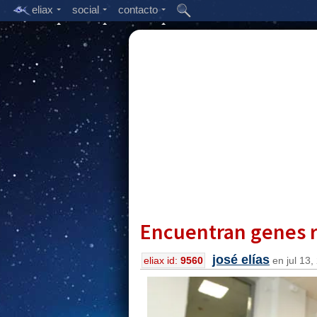
eliax
social
contacto
Encuentran genes r
josé elías
eliax id:
9560
en jul 13,