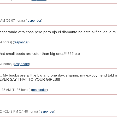
7 AM (02:07 horas) (
responder
)
sperando otra cosa pero pero ojo el diamante no esta al final de la mina
34 horas) (
responder
)
hat small boots are cuter than big ones!!!??? e.e
51 horas) (
responder
)
.. My boobs are a little big and one day, sharing, my ex-boyfriend told 
T EVER SAY THAT TO YOUR GIRLS!!!
11:36 AM (11:36 horas) (
responder
)
12 - 02:48 PM (14:48 horas) (
responder
)