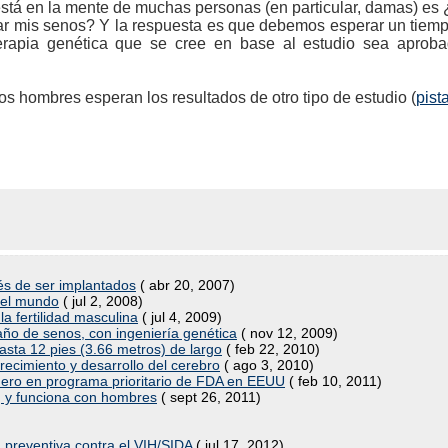
stá en la mente de muchas personas (en particular, damas) es
ar mis senos? Y la respuesta es que debemos esperar un tiemp
terapia genética que se cree en base al estudio sea aprob
os hombres esperan los resultados de otro tipo de estudio (
pist
és de ser implantados
( abr 20, 2007)
o el mundo
( jul 2, 2008)
a fertilidad masculina
( jul 4, 2009)
o de senos, con ingeniería genética
( nov 12, 2009)
asta 12 pies (3.66 metros) de largo
( feb 22, 2010)
recimiento y desarrollo del cerebro
( ago 3, 2010)
mero en programa prioritario de FDA en EEUU
( feb 10, 2011)
 y funciona con hombres
( sept 26, 2011)
 preventiva contra el VIH/SIDA
( jul 17, 2012)