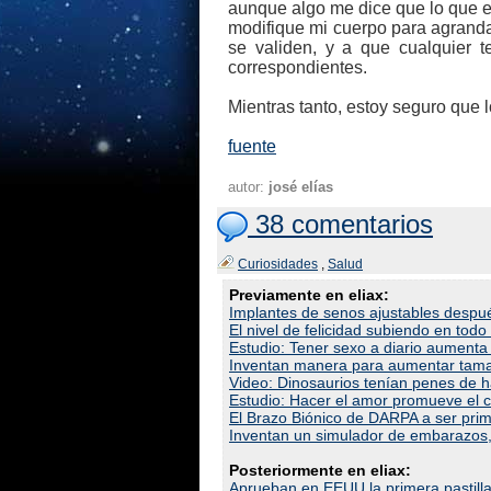
aunque algo me dice que lo que e
modifique mi cuerpo para agrand
se validen, y a que cualquier 
correspondientes.
Mientras tanto, estoy seguro que l
fuente
autor:
josé elías
38 comentarios
Curiosidades
,
Salud
Previamente en eliax:
Implantes de senos ajustables despu
El nivel de felicidad subiendo en tod
Estudio: Tener sexo a diario aumenta l
Inventan manera para aumentar tamañ
Video: Dinosaurios tenían penes de h
Estudio: Hacer el amor promueve el c
El Brazo Biónico de DARPA a ser pri
Inventan un simulador de embarazos,
Posteriormente en eliax:
Aprueban en EEUU la primera pastilla