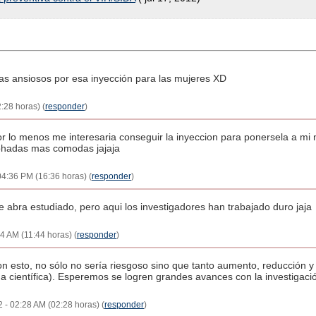
s ansiosos por esa inyección para las mujeres XD
:28 horas) (
responder
)
mi por lo menos me interesaria conseguir la inyeccion para ponersela a mi
ohadas mas comodas jajaja
04:36 PM (16:36 horas) (
responder
)
e abra estudiado, pero aqui los investigadores han trabajado duro jaja
44 AM (11:44 horas) (
responder
)
n esto, no sólo no sería riesgoso sino que tanto aumento, reducción y
a científica). Esperemos se logren grandes avances con la investigaci
12 - 02:28 AM (02:28 horas) (
responder
)