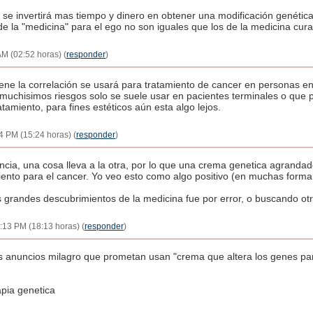
se invertirá mas tiempo y dinero en obtener una modificación genétic
 la "medicina" para el ego no son iguales que los de la medicina cura
AM (02:52 horas) (
responder
)
iene la correlación se usará para tratamiento de cancer en personas 
 muchisimos riesgos solo se suele usar en pacientes terminales o qu
atamiento, para fines estéticos aún esta algo lejos.
24 PM (15:24 horas) (
responder
)
ncia, una cosa lleva a la otra, por lo que una crema genetica agrandad
ento para el cancer. Yo veo esto como algo positivo (en muchas forma
grandes descubrimientos de la medicina fue por error, o buscando ot
6:13 PM (18:13 horas) (
responder
)
s anuncios milagro que prometan usan "crema que altera los genes pa
pia genetica