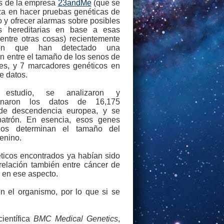
os de la empresa
23andMe
(que se
za en hacer pruebas genéticas de
o y ofrecer alarmas sobre posibles
s hereditarias en base a esas
entre otras cosas) recientemente
ron que han detectado una
ón entre el tamaño de los senos de
res, y 7 marcadores genéticos en
e datos.
estudio, se analizaron y
cionaron los datos de 16,175
de descendencia europea, y se
patrón. En esencia, esos genes
dos determinan el tamaño del
enino.
éticos encontrados ya habían sido
relación también entre cáncer de
 en ese aspecto.
 el organismo, por lo que si se
ientífica
BMC Medical Genetics
,