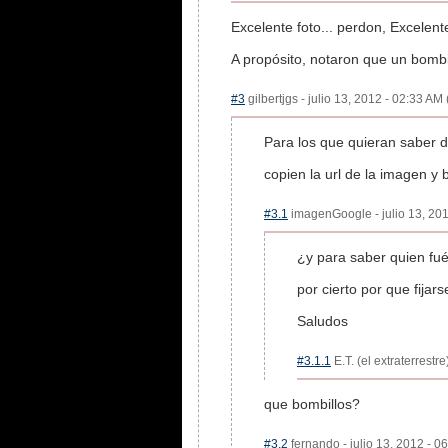
Excelente foto... perdon, Excelente
A propósito, notaron que un bomb
#3
gilbertjgs - julio 13, 2012 - 02:33 AM 
Para los que quieran saber de
copien la url de la imagen y
#3.1
imagenGoogle - julio 13, 201
¿y para saber quien fué
por cierto por que fija
Saludos
#3.1.1
E.T. (el extraterrestr
que bombillos?
#3.2
fernando - julio 13, 2012 - 0