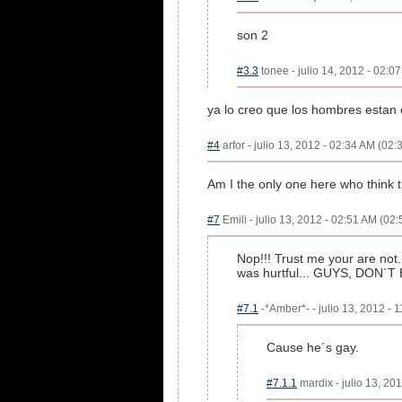
son 2
#3.3
tonee - julio 14, 2012 - 02:0
ya lo creo que los hombres estan e
#4
arfor - julio 13, 2012 - 02:34 AM (02:
Am I the only one here who think t
#7
Emili - julio 13, 2012 - 02:51 AM (02:
Nop!!! Trust me your are not.
was hurtful... GUYS, DON´
#7.1
-*Amber*- - julio 13, 2012 - 
Cause he´s gay.
#7.1.1
mardix - julio 13, 20