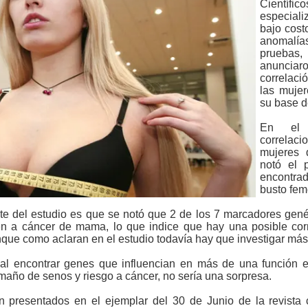
Científic
especiali
bajo cost
anomalía
pruebas, 
anuncia
correlaci
las muje
su base d
En el 
correla
mujeres 
notó el 
encontra
busto fem
nte del estudio es que se notó que 2 de los 7 marcadores gen
n a cáncer de mama, lo que indice que hay una posible cor
ue como aclaran en el estudio todavía hay que investigar más
l encontrar genes que influencian en más de una función en
maño de senos y riesgo a cáncer, no sería una sorpresa.
n presentados en el ejemplar del 30 de Junio de la revista c