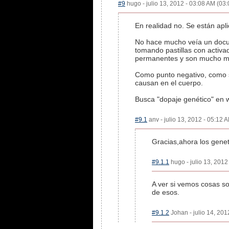
#9
hugo - julio 13, 2012 - 03:08 AM (03:
En realidad no. Se están apl
No hace mucho veía un docum
tomando pastillas con activa
permanentes y son mucho más
Como punto negativo, como s
causan en el cuerpo.
Busca "dopaje genético" en w
#9.1
anv - julio 13, 2012 - 05:12 
Gracias,ahora los gene
#9.1.1
hugo - julio 13, 2012
A ver si vemos cosas so
de esos.
#9.1.2
Johan - julio 14, 201