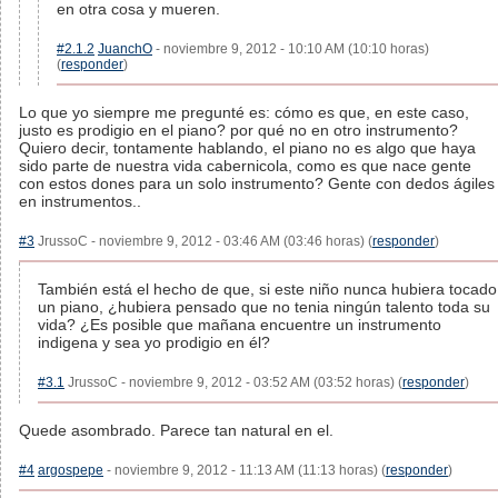
en otra cosa y mueren.
#2.1.2
JuanchO
- noviembre 9, 2012 - 10:10 AM (10:10 horas)
(
responder
)
Lo que yo siempre me pregunté es: cómo es que, en este caso,
justo es prodigio en el piano? por qué no en otro instrumento?
Quiero decir, tontamente hablando, el piano no es algo que haya
sido parte de nuestra vida cabernicola, como es que nace gente
con estos dones para un solo instrumento? Gente con dedos ágiles
en instrumentos..
#3
JrussoC - noviembre 9, 2012 - 03:46 AM (03:46 horas) (
responder
)
También está el hecho de que, si este niño nunca hubiera tocado
un piano, ¿hubiera pensado que no tenia ningún talento toda su
vida? ¿Es posible que mañana encuentre un instrumento
indigena y sea yo prodigio en él?
#3.1
JrussoC - noviembre 9, 2012 - 03:52 AM (03:52 horas) (
responder
)
Quede asombrado. Parece tan natural en el.
#4
argospepe
- noviembre 9, 2012 - 11:13 AM (11:13 horas) (
responder
)