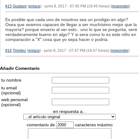
#15
Gustavo
(
enlace
) - junio 8, 2017 - 07:45 PM (19:45 horas) (
responder
)
Es posible que cada uno de nosotros sea un prodigio en algo?
Osea que seamos capaces de llegar a ser muchísimo mejor que la
mayoría? porque enserio al ver esto.. uno lo que se pregunta, seré
verdaderamente bueno en algo? Y si sera como lo es este niño en
comparación a "X" cosa que yo sepa hacer o podria.
#16
Timidez
(
enlace
) - junio 8, 2017 - 07:47 PM (19:47 horas) (
responder
)
Añadir Comentario
tu nombre
tu email
(opcional)
web personal
(opcional)
en respuesta a...
comentario de
caracteres máximo