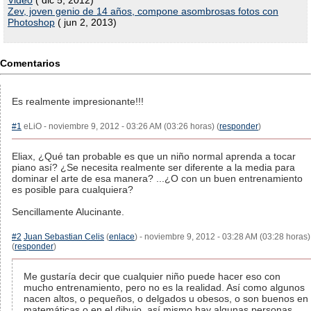
Video
( dic 5, 2012)
Zev, joven genio de 14 años, compone asombrosas fotos con
Photoshop
( jun 2, 2013)
Comentarios
Es realmente impresionante!!!
#1
eLiO - noviembre 9, 2012 - 03:26 AM (03:26 horas) (
responder
)
Eliax, ¿Qué tan probable es que un niño normal aprenda a tocar
piano así? ¿Se necesita realmente ser diferente a la media para
dominar el arte de esa manera? ...¿O con un buen entrenamiento
es posible para cualquiera?
Sencillamente Alucinante.
#2
Juan Sebastian Celis
(
enlace
) - noviembre 9, 2012 - 03:28 AM (03:28 horas)
(
responder
)
Me gustaría decir que cualquier niño puede hacer eso con
mucho entrenamiento, pero no es la realidad. Así como algunos
nacen altos, o pequeños, o delgados u obesos, o son buenos en
matemáticas o en el dibujo, así mismo hay algunas personas