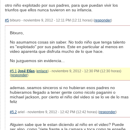
otro niño explotado por sus padres, para que puedan vivir los
triunfos que ellos nunca tuvieron en su infancia.
#5
bitxuro - noviembre 9, 2012 - 12:11 PM (12:11 horas) (
responder
)
Bitxuro,
No asumamos cosas sin saber. No todo niño que tenga talento
es "explotado" por sus padres. Este en particular al menos en
video aparenta que disfruta mucho de lo que hace.
No juzguemos sin evidencia...
#5.1
José Elías
(
enlace
) - noviembre 9, 2012 - 12:30 PM (12:30 horas)
(
responder
)
ademas..seamos sinceros si no hubieran esos padres no
hubieramos llegado a tener gente como nicolo paganini o
michael jackson, por cierto el niño del video si se lo ve de lo mas
feliz
#5.2
ariel - noviembre 9, 2012 - 12:42 PM (12:42 horas) (
responder
)
Alguien sabe que le estan diciendo al niño en el video? Puede
ser algo, como "riete frente a la camara y toca como te enseñe