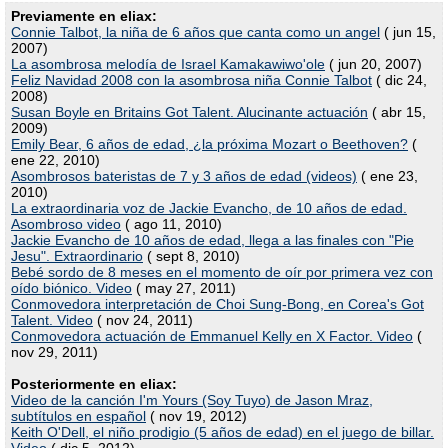
Previamente en eliax:
Connie Talbot, la niña de 6 años que canta como un angel
( jun 15,
2007)
La asombrosa melodía de Israel Kamakawiwo'ole
( jun 20, 2007)
Feliz Navidad 2008 con la asombrosa niña Connie Talbot
( dic 24,
2008)
Susan Boyle en Britains Got Talent. Alucinante actuación
( abr 15,
2009)
Emily Bear, 6 años de edad, ¿la próxima Mozart o Beethoven?
(
ene 22, 2010)
Asombrosos bateristas de 7 y 3 años de edad (videos)
( ene 23,
2010)
La extraordinaria voz de Jackie Evancho, de 10 años de edad.
Asombroso video
( ago 11, 2010)
Jackie Evancho de 10 años de edad, llega a las finales con "Pie
Jesu". Extraordinario
( sept 8, 2010)
Bebé sordo de 8 meses en el momento de oír por primera vez con
oído biónico. Video
( may 27, 2011)
Conmovedora interpretación de Choi Sung-Bong, en Corea's Got
Talent. Video
( nov 24, 2011)
Conmovedora actuación de Emmanuel Kelly en X Factor. Video
(
nov 29, 2011)
Posteriormente en eliax:
Video de la canción I'm Yours (Soy Tuyo) de Jason Mraz,
subtítulos en español
( nov 19, 2012)
Keith O'Dell, el niño prodigio (5 años de edad) en el juego de billar.