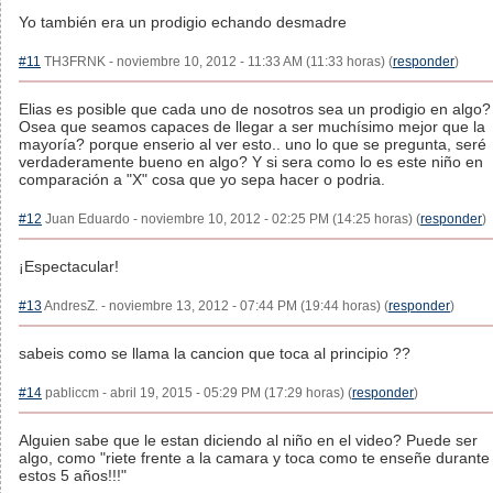
Yo también era un prodigio echando desmadre
#11
TH3FRNK - noviembre 10, 2012 - 11:33 AM (11:33 horas) (
responder
)
Elias es posible que cada uno de nosotros sea un prodigio en algo?
Osea que seamos capaces de llegar a ser muchísimo mejor que la
mayoría? porque enserio al ver esto.. uno lo que se pregunta, seré
verdaderamente bueno en algo? Y si sera como lo es este niño en
comparación a "X" cosa que yo sepa hacer o podria.
#12
Juan Eduardo - noviembre 10, 2012 - 02:25 PM (14:25 horas) (
responder
)
¡Espectacular!
#13
AndresZ. - noviembre 13, 2012 - 07:44 PM (19:44 horas) (
responder
)
sabeis como se llama la cancion que toca al principio ??
#14
pabliccm - abril 19, 2015 - 05:29 PM (17:29 horas) (
responder
)
Alguien sabe que le estan diciendo al niño en el video? Puede ser
algo, como "riete frente a la camara y toca como te enseñe durante
estos 5 años!!!"