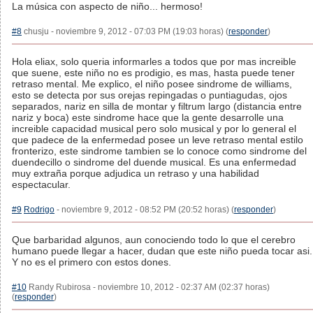
La música con aspecto de niño... hermoso!
#8
chusju - noviembre 9, 2012 - 07:03 PM (19:03 horas) (
responder
)
Hola eliax, solo queria informarles a todos que por mas increible
que suene, este niño no es prodigio, es mas, hasta puede tener
retraso mental. Me explico, el niño posee sindrome de williams,
esto se detecta por sus orejas repingadas o puntiagudas, ojos
separados, nariz en silla de montar y filtrum largo (distancia entre
nariz y boca) este sindrome hace que la gente desarrolle una
increible capacidad musical pero solo musical y por lo general el
que padece de la enfermedad posee un leve retraso mental estilo
fronterizo, este sindrome tambien se lo conoce como sindrome del
duendecillo o sindrome del duende musical. Es una enfermedad
muy extraña porque adjudica un retraso y una habilidad
espectacular.
#9
Rodrigo
- noviembre 9, 2012 - 08:52 PM (20:52 horas) (
responder
)
Que barbaridad algunos, aun conociendo todo lo que el cerebro
humano puede llegar a hacer, dudan que este niño pueda tocar asi.
Y no es el primero con estos dones.
#10
Randy Rubirosa - noviembre 10, 2012 - 02:37 AM (02:37 horas)
(
responder
)