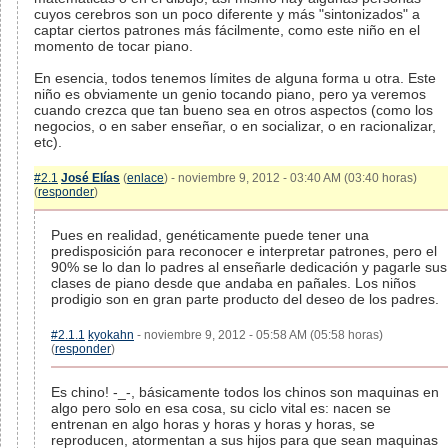
cuyos cerebros son un poco diferente y más "sintonizados" a
captar ciertos patrones más fácilmente, como este niño en el
momento de tocar piano.
En esencia, todos tenemos límites de alguna forma u otra. Este
niño es obviamente un genio tocando piano, pero ya veremos
cuando crezca que tan bueno sea en otros aspectos (como los
negocios, o en saber enseñar, o en socializar, o en racionalizar,
etc).
#2.1
José Elías
(
enlace
) - noviembre 9, 2012 - 03:40 AM (03:40 horas)
(
responder
)
Pues en realidad, genéticamente puede tener una
predisposición para reconocer e interpretar patrones, pero el
90% se lo dan lo padres al enseñarle dedicación y pagarle sus
clases de piano desde que andaba en pañales. Los niños
prodigio son en gran parte producto del deseo de los padres.
#2.1.1
kyokahn
- noviembre 9, 2012 - 05:58 AM (05:58 horas)
(
responder
)
Es chino! -_-, básicamente todos los chinos son maquinas en
algo pero solo en esa cosa, su ciclo vital es: nacen se
entrenan en algo horas y horas y horas y horas, se
reproducen, atormentan a sus hijos para que sean maquinas