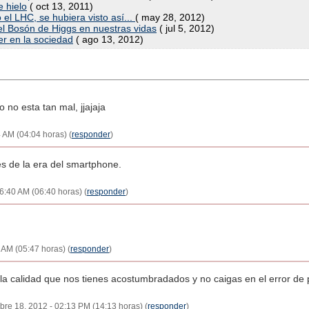
e hielo
( oct 13, 2011)
el LHC, se hubiera visto así...
( may 28, 2012)
 del Bosón de Higgs en nuestras vidas
( jul 5, 2012)
ter en la sociedad
( ago 13, 2012)
o no esta tan mal, jjajaja
 AM (04:04 horas) (
responder
)
s de la era del smartphone.
6:40 AM (06:40 horas) (
responder
)
 AM (05:47 horas) (
responder
)
la calidad que nos tienes acostumbradados y no caigas en el error de p
mbre 18, 2012 - 02:13 PM (14:13 horas) (
responder
)