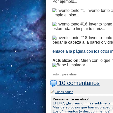
Por ejemplo...
Invento tonto 
limpie el piso...
Invento tont
estornudar o limpiar tu nariz...
Invento tonto
pegar la cabeza a la pared o vidrio
enlace a la página con los otros i
Actualización:
Miren con lo que 
autor:
josé elías
10 comentarios
Curiosidades
Previamente en eliax:
El LHC, ¿la creación más sublime ja
Mas de 20 cosas que han sido absorb
Los 64 inventos (y descubrimientos)