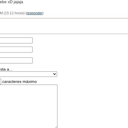
bebe xD jajaja
M (15:12 horas) (
responder
)
ta a...
caracteres máximo