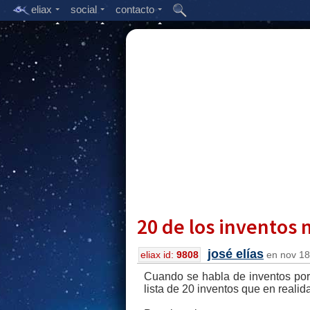
eliax
social
contacto
20 de los inventos
josé elías
eliax id:
9808
en nov 18,
Cuando se habla de inventos por 
lista de 20 inventos que en realid