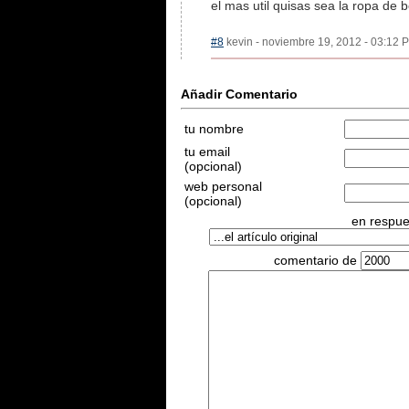
el mas util quisas sea la ropa de 
#8
kevin - noviembre 19, 2012 - 03:12 P
Añadir Comentario
tu nombre
tu email
(opcional)
web personal
(opcional)
en respues
comentario de