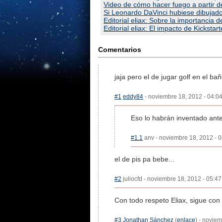
Video de cómo hacer fuego a partir d
Si Leonardo DaVinci hubiese dibujado 
Editorial eliax: Sobre la importancia
Editorial eliax: El impacto de Kickstar
Comentarios
jaja pero el de jugar golf en el bañ
#1
eddy84
- noviembre 18, 2012 - 04:04
Eso lo habrán inventado ante
#1.1
anv - noviembre 18, 2012 - 0
el de pis pa bebe...
#2
juliocfd - noviembre 18, 2012 - 05:47
Con todo respeto Eliax, sigue con 
#3
Jonathan Sánchez
(
enlace
) - novie