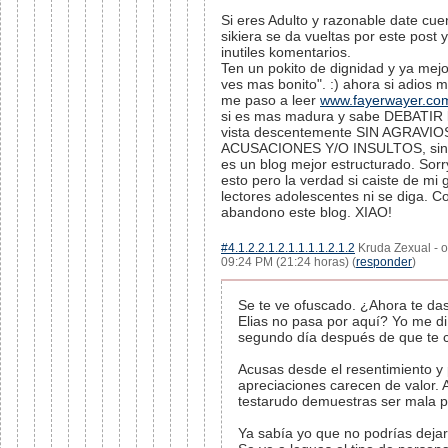
Si eres Adulto y razonable date cuen
sikiera se da vueltas por este post y
inutiles komentarios.
Ten un pokito de dignidad y ya mejor
ves mas bonito". :) ahora si adios 
me paso a leer
www.fayerwayer.co
si es mas madura y sabe DEBATIR 
vista descentemente SIN AGRAVIO
ACUSACIONES Y/O INSULTOS, sin 
es un blog mejor estructurado. Sorry
esto pero la verdad si caiste de mi g
lectores adolescentes ni se diga. C
abandono este blog. XIAO!
#4.1.2.2.1.2.1.1.1.1.2.1.2
Kruda Zexual - o
09:24 PM (21:24 horas) (
responder
)
Se te ve ofuscado. ¿Ahora te da
Elias no pasa por aquí? Yo me di
segundo día después de que te c
Acusas desde el resentimiento y 
apreciaciones carecen de valor.
testarudo demuestras ser mala 
Ya sabía yo que no podrías dejar