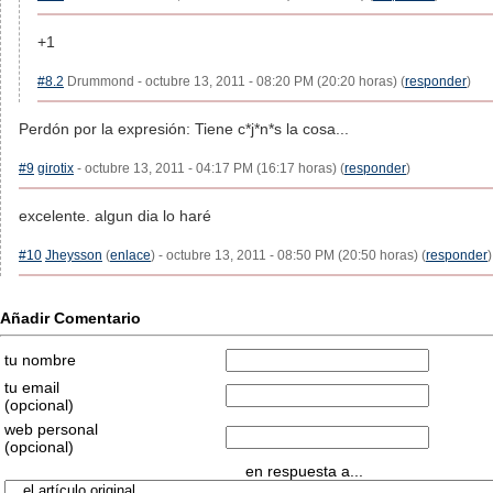
+1
#8.2
Drummond - octubre 13, 2011 - 08:20 PM (20:20 horas) (
responder
)
Perdón por la expresión: Tiene c*j*n*s la cosa...
#9
girotix
- octubre 13, 2011 - 04:17 PM (16:17 horas) (
responder
)
excelente. algun dia lo haré
#10
Jheysson
(
enlace
) - octubre 13, 2011 - 08:50 PM (20:50 horas) (
responder
)
Añadir Comentario
tu nombre
tu email
(opcional)
web personal
(opcional)
en respuesta a...