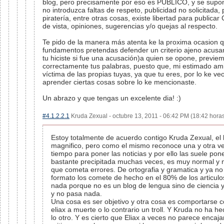
blog, pero precisamente por eso es PUBLICO, y se supo
no introduzca faltas de respeto, publicidad no solicitada, 
piratería, entre otras cosas, existe libertad para publicar 
de vista, opiniones, sugerencias y/o quejas al respecto.
Te pido de la manera más atenta ke la proxima ocasion q
fundamentos pretendas defender un criterio ajeno acusand
tu hiciste si fue una acusación)a quien se opone, previem
correctamente tus palabras, puesto que, mi estimado ami
víctima de las propias tuyas, ya que tu eres, por lo ke ve
aprender ciertas cosas sobre lo ke mencionaste.
Un abrazo y que tengas un excelente dia! :)
#4.1.2.2.1
Kruda Zexual - octubre 13, 2011 - 06:42 PM (18:42 horas
Estoy totalmente de acuerdo contigo Kruda Zexual, el 
magnifico, pero como el mismo reconoce una y otra v
tiempo para poner las noticias y por ello las suele pon
bastante precipitada muchas veces, es muy normal
que cometa errores. De ortografia y gramatica y ya n
formato los comete de hecho en el 80% de los articulo
nada porque no es un blog de lengua sino de ciencia y
y no pasa nada.
Una cosa es ser objetivo y otra cosa es comportarse 
eliax a muerte o lo contrario un troll. Y Kruda no ha he
lo otro. Y es cierto que Eliax a veces no parece encaja