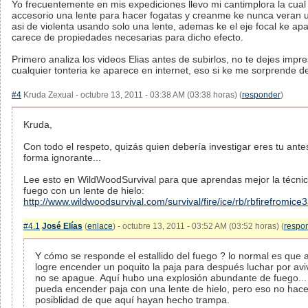
Yo frecuentemente en mis expediciones llevo mi cantimplora la cual
accesorio una lente para hacer fogatas y creanme ke nunca veran
asi de violenta usando solo una lente, ademas ke el eje focal ke ap
carece de propiedades necesarias para dicho efecto.
Primero analiza los videos Elias antes de subirlos, no te dejes impr
cualquier tonteria ke aparece en internet, eso si ke me sorprende de 
#4
Kruda Zexual - octubre 13, 2011 - 03:38 AM (03:38 horas) (
responder
)
Kruda,
Con todo el respeto, quizás quien debería investigar eres tu ant
forma ignorante...
Lee esto en WildWoodSurvival para que aprendas mejor la técnic
fuego con un lente de hielo:
http://www.wildwoodsurvival.com/survival/fire/ice/rb/rbfirefromice
#4.1
José Elías
(
enlace
) - octubre 13, 2011 - 03:52 AM (03:52 horas) (
respo
Y cómo se responde el estallido del fuego ? lo normal es que 
logre encender un poquito la paja para después luchar por avi
no se apague. Aquí hubo una explosión abundante de fuego..
pueda encender paja con una lente de hielo, pero eso no hace
posiblidad de que aquí hayan hecho trampa.