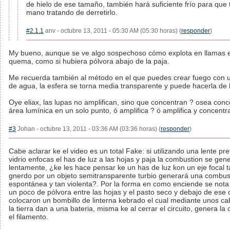
de hielo de ese tamaño, también hará suficiente frío para que 
mano tratando de derretirlo.
#2.1.1
anv - octubre 13, 2011 - 05:30 AM (05:30 horas) (
responder
)
My bueno, aunque se ve algo sospechoso cómo explota en llamas 
quema, como si hubiera pólvora abajo de la paja.
Me recuerda también al método en el que puedes crear fuego con 
de agua, la esfera se torna media transparente y puede hacerla de 
Oye eliax, las lupas no amplifican, sino que concentran ? osea conc
área lumínica en un solo punto, ó amplifica ? ó amplifica y concentr
#3
Johan - octubre 13, 2011 - 03:36 AM (03:36 horas) (
responder
)
Cabe aclarar ke el video es un total Fake: si utilizando una lente pr
vidrio enfocas el has de luz a las hojas y paja la combustion se ge
lentamente, ¿ke les hace pensar ke un has de luz kon un eje focal t
gnerdo por un objeto semitransparente turbio generará una combus
espontánea y tan violenta?. Por la forma en como enciende se not
un poco de pólvora entre las hojas y el pasto seco y debajo de ese
colocaron un bombillo de linterna kebrado el cual mediante unos ca
la tierra dan a una bateria, misma ke al cerrar el circuito, genera la
el filamento.