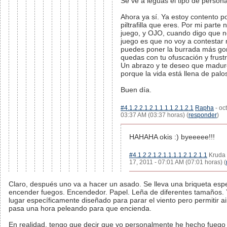
Se ve a leguas el tipo de person
Ahora ya sí. Ya estoy contento p
piltrafilla que eres. Por mi parte 
juego, y OJO, cuando digo que no
juego es que no voy a contestar
puedes poner la burrada más gor
quedas con tu ofuscación y frust
Un abrazo y te deseo que madur
porque la vida está llena de palo
Buen día.
#4.1.2.2.1.2.1.1.1.1.2.1.2.1
Rapha
- oc
03:37 AM (03:37 horas) (
responder
)
HAHAHA okis :) byeeeee!!!
#4.1.2.2.1.2.1.1.1.1.2.1.2.1.1
Kruda 
17, 2011 - 07:01 AM (07:01 horas) (
Claro, después uno va a hacer un asado. Se lleva una briqueta espe
encender fuegos. Encendedor. Papel. Leña de diferentes tamaños. 
lugar específicamente diseñado para parar el viento pero permitir ai
pasa una hora peleando para que encienda.
En realidad, tengo que decir que yo personalmente he hecho fueg