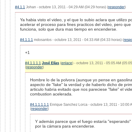
#4.1.1
Johan - octubre 13, 2011 - 04:29 AM (04:29 horas) (
responder
)
Ya habia visto el video, y el que lo subio aclara que utilizo 
acelerar el proceso para fines practicos del video, pero que 
funciona, solo que dura mas tiempo en encenderse.
#4.1.1.1
mdosantos - octubre 13, 2011 - 04:33 AM (04:33 horas) (
resp
+1
#4.1.1.1.1
José Elías
(
enlace
) - octubre 13, 2011 - 05:05 AM (05:0
(
responder
)
Hombre lo de la polvora (aunque yo pense en gasoli
aspecto de "fake" la verdad y de haberlo dicho de pri
articulo habria evitado que nos pareciese "fake" el vid
combustion acelerada.
#4.1.1.1.1.1
Enrique Sanchez Lorca - octubre 13, 2011 - 10:00 
(
responder
)
Y además parece que el fuego estaría "esperando"
por la cámara para encenderse.