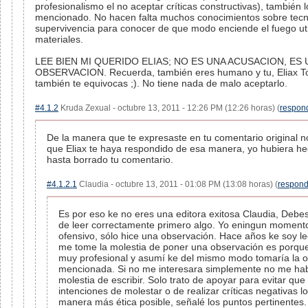
profesionalismo el no aceptar críticas constructivas), también 
mencionado. No hacen falta muchos conocimientos sobre tecn
supervivencia para conocer de que modo enciende el fuego uti
materiales.
LEE BIEN MI QUERIDO ELIAS; NO ES UNA ACUSACION, ES 
OBSERVACION. Recuerda, también eres humano y tu, Eliax T
también te equivocas ;). No tiene nada de malo aceptarlo.
#4.1.2
Kruda Zexual - octubre 13, 2011 - 12:26 PM (12:26 horas) (
respon
De la manera que te expresaste en tu comentario original 
que Eliax te haya respondido de esa manera, yo hubiera h
hasta borrado tu comentario.
#4.1.2.1
Claudia - octubre 13, 2011 - 01:08 PM (13:08 horas) (
respond
Es por eso ke no eres una editora exitosa Claudia, Debes
de leer correctamente primero algo. Yo eningun momento 
ofensivo, sólo hice una observación. Hace años ke soy lec
me tome la molestia de poner una observación es porque
muy profesional y asumí ke del mismo modo tomaría la 
mencionada. Si no me interesara simplemente no me hab
molestia de escribir. Solo trato de apoyar para evitar que 
intenciones de molestar o de realizar críticas negativas l
manera más ética posible, señalé los puntos pertinentes.