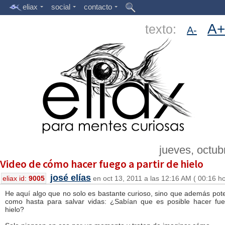
eliax
social
contacto
A+
texto:
A-
jueves, octub
Video de cómo hacer fuego a partir de hielo
josé elías
eliax id:
9005
en oct 13, 2011 a las 12:16 AM ( 00:16 h
He aquí algo que no solo es bastante curioso, sino que además pote
como hasta para salvar vidas: ¿Sabían que es posible hacer fue
hielo?