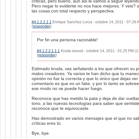
criticas, pero bueno, aun asi le vamos a seguir leyend
Pero negar lo evidente no nos hace mejores. Y veis? 
las cosas con total respecto y perspectiva.
#4.1.2.2.1.1
Enrique Sanchez Lorca - octubre 14, 2011 - 07:26 
(
responder
)
Por fin una persona razonable!
#4.1.2.2.1.1.1
Kruda zexual - octubre 14, 2011 - 01:25 PM (1
(
responder
)
Estimado kruda, vas señalando a los que ofrecen su p
malos creadores. Ya varios te han dicho que tu maner
opinión no fue la correcta y que lo único que dejas ver
comentario es que es un fake, y por lo tanto se sobre
ese modo no se puede hacer fuego.
Reconoce que has metido la pata y deja de dar vueltas 
tono, a las nuevas tecnologías para saber que sentiste 
reconoce que te equivocaste.
Has demostrado en varios mensajes que el que no sa
críticas eres tú.
Bye, bye.