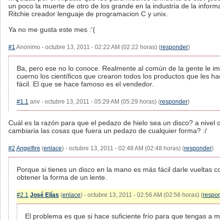
un poco la muerte de otro de los grande en la industria de la inform
Ritchie creador lenguaje de programacion C y unix.
Ya no me gusta este mes :'(
#1
Anonimo - octubre 13, 2011 - 02:22 AM (02:22 horas) (
responder
)
Ba, pero ese no lo conoce. Realmente al común de la gente le i
cuerno los científicos que crearon todos los productos que les h
fácil. El que se hace famoso es el vendedor.
#1.1
anv - octubre 13, 2011 - 05:29 AM (05:29 horas) (
responder
)
Cuál es la razón para que el pedazo de hielo sea un disco? a nivel 
cambiaria las cosas que fuera un pedazo de cualquier forma? :/
#2
Angelfire
(
enlace
) - octubre 13, 2011 - 02:48 AM (02:48 horas) (
responder
)
Porque si tienes un disco en la mano es más fácil darle vueltas 
obtener la forma de un lente.
#2.1
José Elías
(
enlace
) - octubre 13, 2011 - 02:56 AM (02:56 horas) (
respo
El problema es que si hace suficiente frío para que tengas a