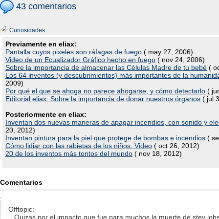
43 comentarios
Curiosidades
Previamente en eliax:
Pantalla cuyos pixeles son ráfagas de fuego
( may 27, 2006)
Video de un Ecualizador Gráfico hecho en fuego
( nov 24, 2006)
Sobre la importancia de almacenar las Células Madre de tu bebé
( o
Los 64 inventos (y descubrimientos) más importantes de la humanid
2009)
Por qué el que se ahoga no parece ahogarse, y cómo detectarlo
( ju
Editorial eliax: Sobre la importancia de donar nuestros órganos
( jul 
Posteriormente en eliax:
Inventan dos nuevas maneras de apagar incendios, con sonido y ele
20, 2012)
Inventan pintura para la piel que protege de bombas e incendios
( se
Cómo lidiar con las rabietas de los niños. Video
( oct 26, 2012)
20 de los inventos más tontos del mundo
( nov 18, 2012)
Comentarios
Offtopic:
...Quizas por el impacto que fue para muchos la muerte de stev job