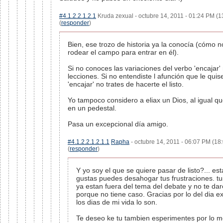
#4.1.2.2.1.2.1
Kruda zexual - octubre 14, 2011 - 01:24 PM (1
(
responder
)
Bien, ese trozo de historia ya la conocía (cómo n
rodear el campo para entrar en él).
Si no conoces las variaciones del verbo 'encajar'
lecciones. Si no entendiste l afunción que le quis
'encajar' no trates de hacerte el listo.
Yo tampoco considero a eliax un Dios, al igual que
en un pedestal.
Pasa un excepcional día amigo.
#4.1.2.2.1.2.1.1
Rapha
- octubre 14, 2011 - 06:07 PM (18
(
responder
)
Y yo soy el que se quiere pasar de listo?... est
gustas puedes desahogar tus frustraciones. t
ya estan fuera del tema del debate y no te da
porque no tiene caso. Gracias por lo del dia e
los dias de mi vida lo son.
Te deseo ke tu tambien esperimentes por lo m