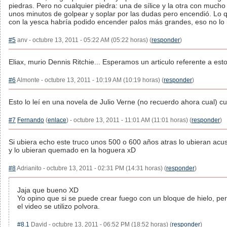
piedras. Pero no cualquier piedra: una de sílice y la otra con mucho
unos minutos de golpear y soplar por las dudas pero encendió. Lo qu
con la yesca habría podido encender palos más grandes, eso no lo 
#5
anv - octubre 13, 2011 - 05:22 AM (05:22 horas) (
responder
)
Eliax, murio Dennis Ritchie... Esperamos un articulo referente a esto
#6
Almonte - octubre 13, 2011 - 10:19 AM (10:19 horas) (
responder
)
Esto lo leí en una novela de Julio Verne (no recuerdo ahora cual) c
#7
Fernando
(
enlace
) - octubre 13, 2011 - 11:01 AM (11:01 horas) (
responder
)
Si ubiera echo este truco unos 500 o 600 años atras lo ubieran acu
y lo ubieran quemado en la hoguera xD
#8
Adrianito - octubre 13, 2011 - 02:31 PM (14:31 horas) (
responder
)
Jaja que bueno XD
Yo opino que si se puede crear fuego con un bloque de hielo, pe
el video se utilizo polvora.
#8.1
David - octubre 13, 2011 - 06:52 PM (18:52 horas) (
responder
)