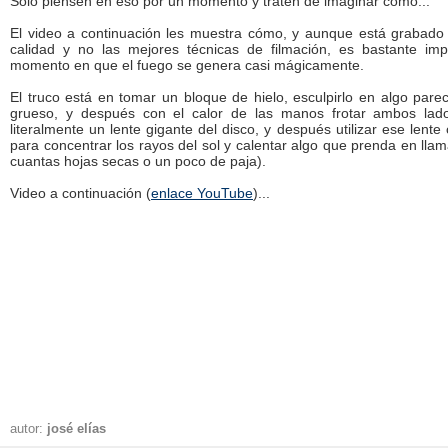
Solo piensen en eso por un momento y traten de imaginar cómo...
El video a continuación les muestra cómo, y aunque está grabad
calidad y no las mejores técnicas de filmación, es bastante imp
momento en que el fuego se genera casi mágicamente.
El truco está en tomar un bloque de hielo, esculpirlo en algo pare
grueso, y después con el calor de las manos frotar ambos lad
literalmente un lente gigante del disco, y después utilizar ese lent
para concentrar los rayos del sol y calentar algo que prenda en ll
cuantas hojas secas o un poco de paja).
Video a continuación (
enlace YouTube
)...
autor:
josé elías