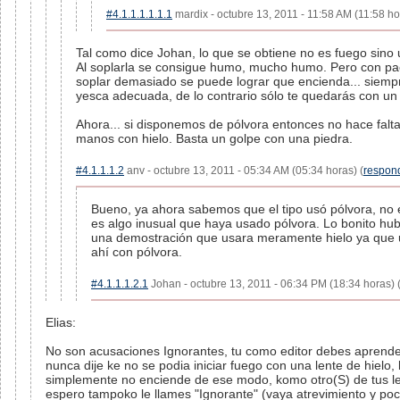
#4.1.1.1.1.1.1
mardix - octubre 13, 2011 - 11:58 AM (11:58 ho
Tal como dice Johan, lo que se obtiene no es fuego sino 
Al soplarla se consigue humo, mucho humo. Pero con pac
soplar demasiado se puede lograr que encienda... siemp
yesca adecuada, de lo contrario sólo te quedarás con u
Ahora... si disponemos de pólvora entonces no hace falta
manos con hielo. Basta un golpe con una piedra.
#4.1.1.1.2
anv - octubre 13, 2011 - 05:34 AM (05:34 horas) (
respon
Bueno, ya ahora sabemos que el tipo usó pólvora, no e
es algo inusual que haya usado pólvora. Lo bonito hub
una demostración que usara meramente hielo ya que 
ahí con pólvora.
#4.1.1.1.2.1
Johan - octubre 13, 2011 - 06:34 PM (18:34 horas) 
Elias:
No son acusaciones Ignorantes, tu como editor debes aprender
nunca dije ke no se podia iniciar fuego con una lente de hielo, 
simplemente no enciende de ese modo, komo otro(S) de tus lec
espero tampoko le llames "Ignorante" (vaya atrevimiento y po