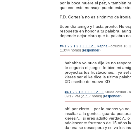
por la boca muere el pez, y también h
que con este mensaje puedo estar sie
P.D. Cortesía no es sinónimo de ironía
Buen día amigo y hasta pronto. No es
respuesta en honor a tu palabra, aunq
depende dejar claro que tu palabra n
#4.1.2.2.1.2.1.1.1.1.2.1
Rapha
- octubre 16, 
(13:44 horas) (
responder
)
hahahha yo nuca dije ke no responde
te seguiria el juego.. le bien mi ami
proyectas tus frustaciones... ya se! 
kieres ser el ke dice la ultima palabr
XD escribe de nuevo XD
#4.1.2.2.1.2.1.1.1.1.2.1.1
Kruda Zexual - o
09:17 PM (21:17 horas) (
responder
)
ah! por cierto... por lo menos yo no
insultar a la gente... guarda postur
kieres?... si eres adulto verdad?.. o
adolescente frustrado de 15 años 
da una se desespera y se va los ins