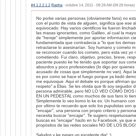
#4.1.2.2.1.2
Rapha
- octubre 14, 2011 - 09:28 AM (09:28 horas) 
No porke varias personas (obviamente fans) no es
con el punto de vista de alguien, significa que ese a
equivocado: Hay varios cientificos ke fueron linch
las masas ignorantes, como Galileo, al cual la mayo
de "hereje" simplemente por aportar informacion cie
fundamentada que contradecia a "lo que los demas 
retractarse lo asesinarían. Soy humano y cometo m
se reconocer cuando los cometo, pero esta vez yo n
cometiendo. Fui claro, objetivo, preciso, breve, res
paciente puesto ke he tenido que soportar sus com
absurdos y poco profesionales (lo digo por quiene
acusado de cosas que simplemente no van). Aqui la
es por como se hace el fuego porque ya kedó demo
me equivoque. Aqui el debate es porque afirman que 
respeto" a Elias. Se les olvida que tb soy seguidor d
persona admirable, pero NO LO VEO COMO DIOS
EN UN PEDESTAL como muchos de sus fans lo tien
Simplemente lo veo komo lo ke es: Un humano con 
por ultimo te recuerdo que solo los pupulistas son
"encajar", una persona con propio criterio y person
necesita buscar "encajar". Te sugiero respetuosame
buscas es "encajar" hazlo en tu Facebook, ya que e
propósitos de las redes sociales NO DE LOS BLOG
Saludos y ke pases un excelente dia! :)