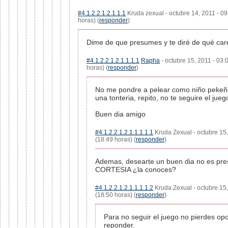
#4.1.2.2.1.2.1.1.1
Kruda zexual - octubre 14, 2011 - 0
horas) (
responder
)
Dime de que presumes y te diré de qué care
#4.1.2.2.1.2.1.1.1.1
Rapha
- octubre 15, 2011 - 03:
horas) (
responder
)
No me pondre a pelear como niño pekeño
una tonteria, repito, no te seguire el juego
Buen dia amigo
#4.1.2.2.1.2.1.1.1.1.1
Kruda Zexual - octubre 15
(18:49 horas) (
responder
)
Ademas, desearte un buen dia no es pres
CORTESIA ¿la conoces?
#4.1.2.2.1.2.1.1.1.1.2
Kruda Zexual - octubre 15
(18:50 horas) (
responder
)
Para no seguir el juego no pierdes op
reponder.