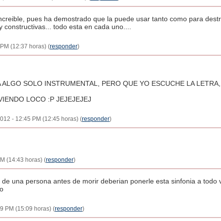
creible, pues ha demostrado que la puede usar tanto como para destru
y constructivas... todo esta en cada uno....
 PM (12:37 horas) (
responder
)
A ALGO SOLO INSTRUMENTAL, PERO QUE YO ESCUCHE LA LETRA,
VIENDO LOCO :P JEJEJEJEJ
 2012 - 12:45 PM (12:45 horas) (
responder
)
PM (14:43 horas) (
responder
)
a de una persona antes de morir deberian ponerle esta sinfonia a todo
so
09 PM (15:09 horas) (
responder
)