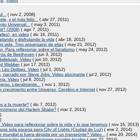
ía
,
Videos
l...
( nov 2, 2008)
te, y el más feliz...
( abr 27, 2011)
nto Universal...
( may 3, 2011)
tt? (2008)
( ago 7, 2011)
tles), en video
( dic 16, 2011)
lando y disfrutando la vida
( abr 18, 2012)
i vida. 7mo aniversario de eliax
( may 21, 2012)
n. Para reflexionar sobre el fanatismo
( may 24, 2012)
onía de Beethoven
( jun 3, 2012)
allelujah. Video
( jun 10, 2012)
yd Webber
( jun 17, 2012)
 Léo Delibes. Video
( jul 1, 2012)
s, narrado por Steve Jobs. Video alucinante
( jul 2, 2012)
ría. Video
( jul 8, 2012)
verso. Literalmente...
( nov 1, 2012)
e crecimiento entre Universo, Cerebro e Internet
( nov 27, 2012)
os a la muerte?
( dic 7, 2012)
 fenómeno del Harlem Shake?
( mar 2, 2013)
)
)
 Video para reflexionar sobre la vida y lo que tenemos
( nov 15, 2013)
una sola escena para City of Lights (Ciudad de Luz)
( ene 2, 2014)
mundial si fuera dirigida por un transeúnte? Video...
( ene 20, 2014)
integración de las relaciones sociales locales
( ago 22, 2014)