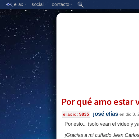
eliax
social
contacto
Por qué amo estar v
josé elías
eliax id:
9835
en dic 3, 
Por esto... (solo vean el video y 
¡Gracias a mi cuñado Jean Carlos