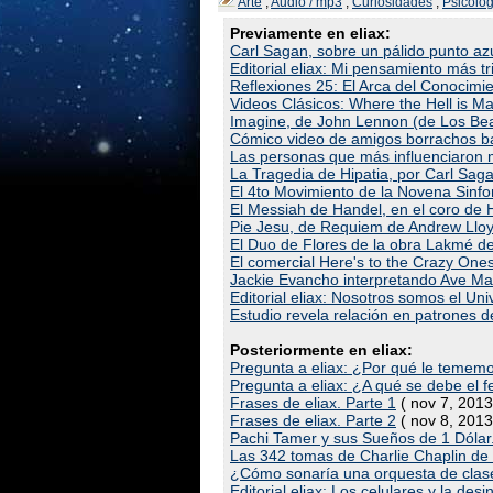
Arte
,
Audio / mp3
,
Curiosidades
,
Psicolog
Previamente en eliax:
Carl Sagan, sobre un pálido punto azu
Editorial eliax: Mi pensamiento más tris
Reflexiones 25: El Arca del Conocimie
Videos Clásicos: Where the Hell is Ma
Imagine, de John Lennon (de Los Bea
Cómico video de amigos borrachos bai
Las personas que más influenciaron m
La Tragedia de Hipatia, por Carl Saga
El 4to Movimiento de la Novena Sinf
El Messiah de Handel, en el coro de H
Pie Jesu, de Requiem de Andrew Llo
El Duo de Flores de la obra Lakmé de
El comercial Here's to the Crazy One
Jackie Evancho interpretando Ave Ma
Editorial eliax: Nosotros somos el Uni
Estudio revela relación en patrones d
Posteriormente en eliax:
Pregunta a eliax: ¿Por qué le temem
Pregunta a eliax: ¿A qué se debe el
Frases de eliax. Parte 1
( nov 7, 2013
Frases de eliax. Parte 2
( nov 8, 2013
Pachi Tamer y sus Sueños de 1 Dólar.
Las 342 tomas de Charlie Chaplin de 
¿Cómo sonaría una orquesta de clase 
Editorial eliax: Los celulares y la des