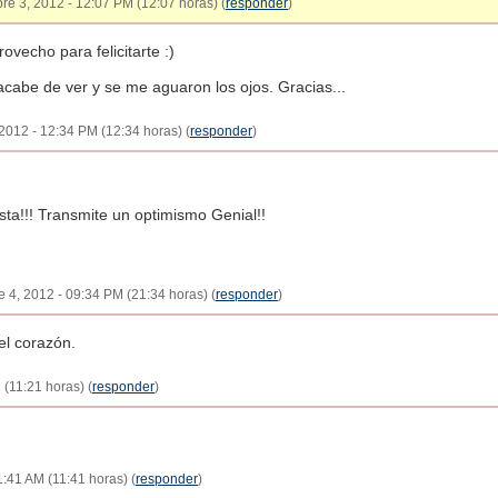
bre 3, 2012 - 12:07 PM (12:07 horas) (
responder
)
vecho para felicitarte :)
acabe de ver y se me aguaron los ojos. Gracias...
2012 - 12:34 PM (12:34 horas) (
responder
)
ta!!! Transmite un optimismo Genial!!
 4, 2012 - 09:34 PM (21:34 horas) (
responder
)
el corazón.
 (11:21 horas) (
responder
)
1:41 AM (11:41 horas) (
responder
)