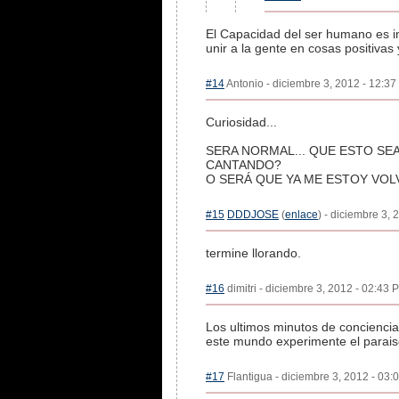
El Capacidad del ser humano es in
unir a la gente en cosas positivas 
#14
Antonio - diciembre 3, 2012 - 12:37
Curiosidad...
SERA NORMAL... QUE ESTO SE
CANTANDO?
O SERÁ QUE YA ME ESTOY VOL
#15
DDDJOSE
(
enlace
) - diciembre 3,
termine llorando.
#16
dimitri - diciembre 3, 2012 - 02:43 
Los ultimos minutos de concienci
este mundo experimente el parai
#17
Flantigua - diciembre 3, 2012 - 03: