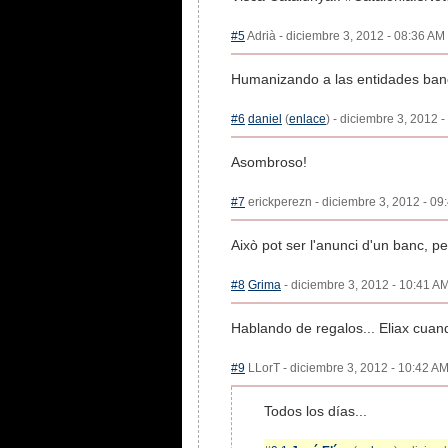
#5
Adrià - diciembre 3, 2012 - 08:36 AM 
Humanizando a las entidades banc
#6
daniel
(
enlace
) - diciembre 3, 2012 
Asombroso!
#7
erickperezn - diciembre 3, 2012 - 09
Això pot ser l'anunci d'un banc, pe
#8
Grima
- diciembre 3, 2012 - 10:41 AM
Hablando de regalos... Eliax cua
#9
LLorT - diciembre 3, 2012 - 10:42 AM
Todos los días...