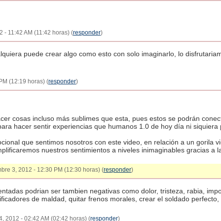
2 - 11:42 AM (11:42 horas) (
responder
)
lquiera puede crear algo como esto con solo imaginarlo, lo disfrutaria
PM (12:19 horas) (
responder
)
er cosas incluso más sublimes que esta, pues estos se podrán conect
ara hacer sentir experiencias que humanos 1.0 de hoy día ni siquiera
ocional que sentimos nosotros con este video, en relación a un gorila 
plificaremos nuestros sentimientos a niveles inimaginables gracias a l
embre 3, 2012 - 12:30 PM (12:30 horas) (
responder
)
tadas podrian ser tambien negativas como dolor, tristeza, rabia, impo
ificadores de maldad, quitar frenos morales, crear el soldado perfecto,
4, 2012 - 02:42 AM (02:42 horas) (
responder
)