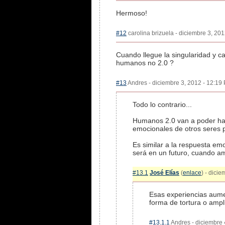
Hermoso!
#12
carolina brizuela - diciembre 3, 201
Cuando llegue la singularidad y ca
humanos no 2.0 ?
#13
Andres - diciembre 3, 2012 - 12:19 
Todo lo contrario...
Humanos 2.0 van a poder hac
emocionales de otros seres p
Es similar a la respuesta em
será en un futuro, cuando am
#13.1
José Elías
(
enlace
) - dici
Esas experiencias aumen
forma de tortura o ampl
#13.1.1
Andres - diciembre 