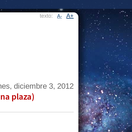
A+
texto:
A-
nes, diciembre 3, 2012
una plaza)