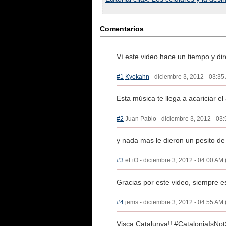
Comentarios
Ví este video hace un tiempo y dir
#1
Kyokahn
- diciembre 3, 2012 - 03:35
Esta música te llega a acariciar 
#2
Juan Pablo - diciembre 3, 2012 - 03:
y nada mas le dieron un pesito de
#3
eLiO - diciembre 3, 2012 - 04:00 AM 
Gracias por este video, siempre es
#4
jems - diciembre 3, 2012 - 04:55 AM 
Visca Catalunya!! #CataloniaIsNo