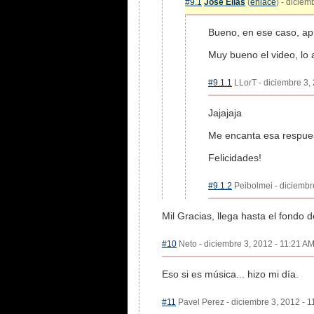
#9.1
José Elías
(
enlace
) - diciem
Bueno, en ese caso, apro
Muy bueno el video, lo 
#9.1.1
LLorT - diciembre 3, 
Jajajaja
Me encanta esa respues
Felicidades!
#9.1.2
Peibolmei - diciembre
Mil Gracias, llega hasta el fondo d
#10
Neto - diciembre 3, 2012 - 11:21 AM
Eso si es música... hizo mi día.
#11
Pavel Perez - diciembre 3, 2012 - 1