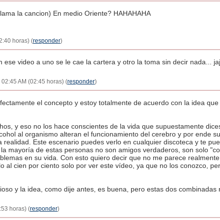
e llama la cancion) En medio Oriente? HAHAHAHA
2:40 horas) (
responder
)
 ese video a uno se le cae la cartera y otro la toma sin decir nada... jaj
 - 02:45 AM (02:45 horas) (
responder
)
ectamente el concepto y estoy totalmente de acuerdo con la idea que qu
hos, y eso no los hace conscientes de la vida que supuestamente dices 
alcohol al organismo alteran el funcionamiento del cerebro y por ende su
 realidad. Este escenario puedes verlo en cualquier discoteca y te p
, la mayoría de estas personas no son amigos verdaderos, son solo "c
oblemas en su vida. Con esto quiero decir que no me parece realmente 
 al cien por ciento solo por ver este vídeo, ya que no los conozco, pe
cioso y la idea, como dije antes, es buena, pero estas dos combinadas
:53 horas) (
responder
)