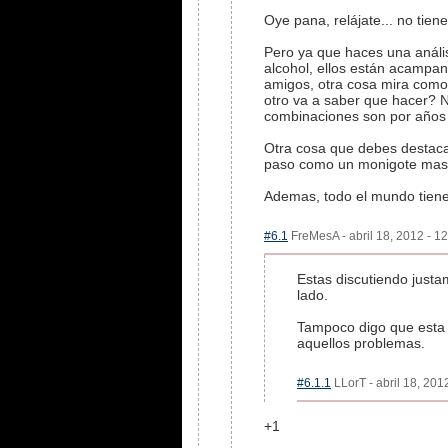
Oye pana, relájate... no tiene
Pero ya que haces una anális
alcohol, ellos están acampan
amigos, otra cosa mira como 
otro va a saber que hacer? N
combinaciones son por años
Otra cosa que debes destaca
paso como un monigote mas...
Ademas, todo el mundo tiene
#6.1
FreMesA - abril 18, 2012 - 12
Estas discutiendo just
lado.
Tampoco digo que esta 
aquellos problemas.
#6.1.1
LLorT - abril 18, 201
+1