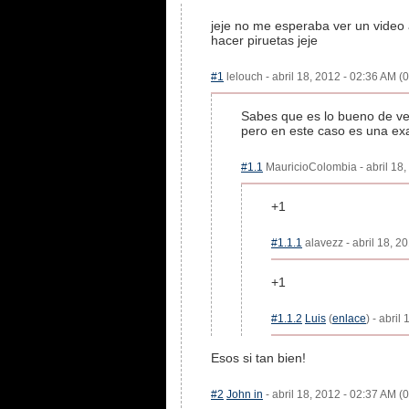
jeje no me esperaba ver un video 
hacer piruetas jeje
#1
lelouch - abril 18, 2012 - 02:36 AM (0
Sabes que es lo bueno de ve
pero en este caso es una exa
#1.1
MauricioColombia - abril 18,
+1
#1.1.1
alavezz - abril 18, 2
+1
#1.1.2
Luis
(
enlace
) - abril
Esos si tan bien!
#2
John in
- abril 18, 2012 - 02:37 AM (0