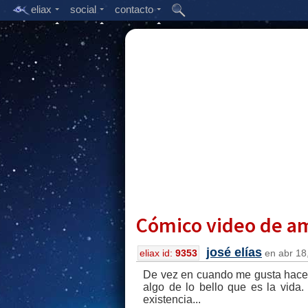
eliax
social
contacto
Cómico video de am
josé elías
eliax id:
9353
en abr 18,
De vez en cuando me gusta hacer 
algo de lo bello que es la vid
existencia...