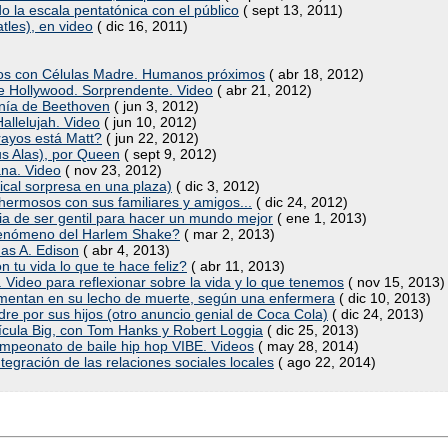
la escala pentatónica con el público
( sept 13, 2011)
tles), en video
( dic 16, 2011)
vos con Células Madre. Humanos próximos
( abr 18, 2012)
de Hollywood. Sorprendente. Video
( abr 21, 2012)
onía de Beethoven
( jun 3, 2012)
allelujah. Video
( jun 10, 2012)
rayos está Matt?
( jun 22, 2012)
s Alas), por Queen
( sept 9, 2012)
na. Video
( nov 23, 2012)
ical sorpresa en una plaza)
( dic 3, 2012)
hermosos con sus familiares y amigos...
( dic 24, 2012)
ia de ser gentil para hacer un mundo mejor
( ene 1, 2013)
 fenómeno del Harlem Shake?
( mar 2, 2013)
mas A. Edison
( abr 4, 2013)
tu vida lo que te hace feliz?
( abr 11, 2013)
 Video para reflexionar sobre la vida y lo que tenemos
( nov 15, 2013)
amentan en su lecho de muerte, según una enfermera
( dic 10, 2013)
re por sus hijos (otro anuncio genial de Coca Cola)
( dic 24, 2013)
lícula Big, con Tom Hanks y Robert Loggia
( dic 25, 2013)
ampeonato de baile hip hop VIBE. Videos
( may 28, 2014)
integración de las relaciones sociales locales
( ago 22, 2014)