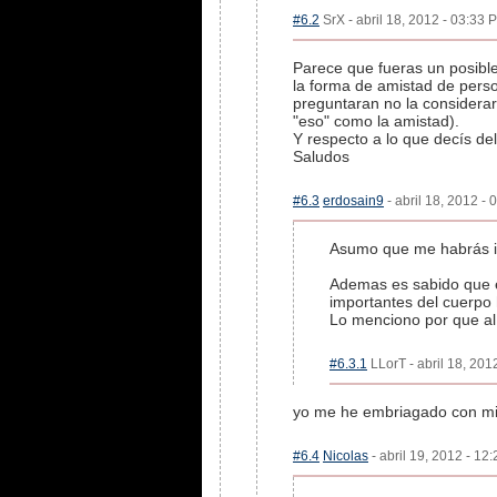
#6.2
SrX - abril 18, 2012 - 03:33 
Parece que fueras un posible
la forma de amistad de person
preguntaran no la considerar
"eso" como la amistad).
Y respecto a lo que decís del
Saludos
#6.3
erdosain9
- abril 18, 2012 - 
Asumo que me habrás ins
Ademas es sabido que el
importantes del cuerpo h
Lo menciono por que al 
#6.3.1
LLorT - abril 18, 201
yo me he embriagado con mi 
#6.4
Nicolas
- abril 19, 2012 - 12