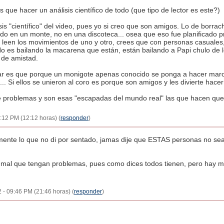
s que hacer un análisis científico de todo (que tipo de lector es este?)
is "científico" del video, pues yo si creo que son amigos. Lo de borra
do en un monte, no en una discoteca... osea que eso fue planificado 
leen los movimientos de uno y otro, crees que con personas casuales,
o es bailando la macarena que están, están bailando a Papi chulo de 
 de amistad.
r es que porque un monigote apenas conocido se ponga a hacer maroma
 Si ellos se unieron al coro es porque son amigos y les divierte hacer
 problemas y son esas "escapadas del mundo real" las que hacen que v
:12 PM (12:12 horas) (
responder
)
amente lo que no di por sentado, jamas dije que ESTAS personas no se
mal que tengan problemas, pues como dices todos tienen, pero hay 
2 - 09:46 PM (21:46 horas) (
responder
)