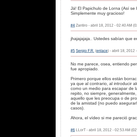
Já! El Papichulo de Lorna (Así s
Simplemente muy gracioso!
#4
Zantiro - abril 18, 2012 - 02:40 AM (0
jhajajajaja.. Ustedes sabían que en
#5
Sergio F.R.
(
enlace
) - abril 18, 2012
No me parece, osea, entiendo perf
fue apropiado.
Primero porque ellos están borrac
ya que al contrario, al introducir 
como un medio para escapar de la
repito, no siempre, generalmente
aquello que les preocupa o de pr
de la amistad (no puedo asegurarlo
casos).
Ahora, el vídeo si me pareció gra
#6
LLorT - abril 18, 2012 - 02:53 AM (02