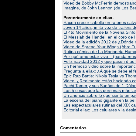
Video de Bobby McFerrin demostrando 
Imagine, de John Lennon (de Los Bea
Posteriormente en eliax:
Hacen crecer cabello en ratones cal
Joven 14 años, imita voz de trailers 
El 4to Movimiento de la Novena Sinf
El Messiah de Handel, en el coro de H
Video de la edición 2012 de ¿Dónde 
Video de Spread Your Wings (Abre Tu
Rutina cómica de La Marioneta Huma
Por qué amo estar vivo... (banda mus
Feliz navidad 2012 y que pasen días 
Un hermoso video sobre la importanc
Pregunta a eliax: ¿A qué se debe el
Epic Rap Battle: Nikola Tesla vs Tho
Video: ¿Realmente estás haciendo con 
Pachi Tamer y sus Sueños de 1 Dólar.
Las 5 cosas que las personas más l
Un anuncio sobre lo que siente un pad
La escena del piano gigante en la pe
Las espectaculares rutinas del XIX c
Editorial eliax: Los celulares y la des
Comentarios