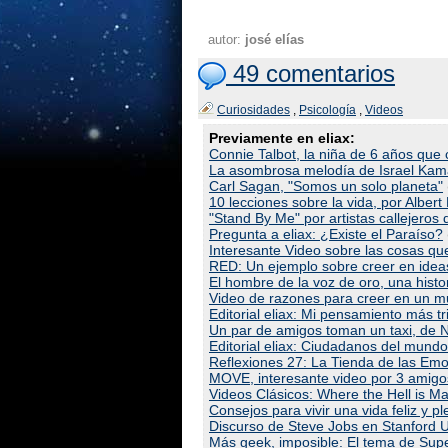
autor:
josé elías
49 comentarios
Curiosidades
,
Psicología
,
Videos
Previamente en eliax:
Connie Talbot, la niña de 6 años que
La asombrosa melodía de Israel Kam
Carl Sagan, "Somos un solo planeta"
10 lecciones sobre la vida, por Albert 
"Stand By Me" por artistas callejeros
Pregunta a eliax: ¿Existe el Paraíso?
Interesante Video sobre las cosas que
RED: Un ejemplo sobre creer en ideas
El hombre de la voz de oro, una hist
Video de razones para creer en un 
Editorial eliax: Mi pensamiento más tris
Un par de amigos toman un taxi, de 
Editorial eliax: Ciudadanos del mundo
Reflexiones 27: La Tienda de las Emo
MOVE, interesante video por 3 amigo
Videos Clásicos: Where the Hell is Ma
Consejos para vivir una vida feliz y p
Discurso de Steve Jobs en Stanford U
Más geek, imposible: El tema de Sup