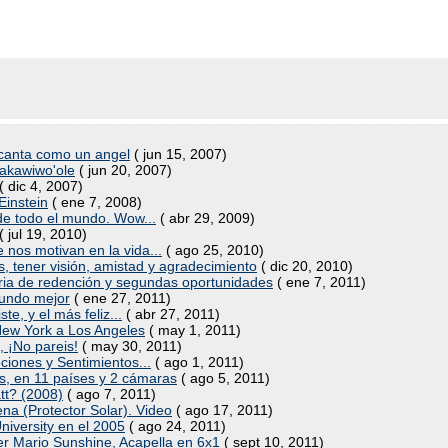
 canta como un angel
( jun 15, 2007)
akawiwo'ole
( jun 20, 2007)
( dic 4, 2007)
Einstein
( ene 7, 2008)
 de todo el mundo. Wow...
( abr 29, 2009)
( jul 19, 2010)
 nos motivan en la vida...
( ago 25, 2010)
, tener visión, amistad y agradecimiento
( dic 20, 2010)
oria de redención y segundas oportunidades
( ene 7, 2011)
mundo mejor
( ene 27, 2011)
te, y el más feliz...
( abr 27, 2011)
New York a Los Angeles
( may 1, 2011)
, ¡No pareis!
( may 30, 2011)
ciones y Sentimientos...
( ago 1, 2011)
s, en 11 países y 2 cámaras
( ago 5, 2011)
tt? (2008)
( ago 7, 2011)
lena (Protector Solar). Video
( ago 17, 2011)
niversity en el 2005
( ago 24, 2011)
er Mario Sunshine, Acapella en 6x1
( sept 10, 2011)