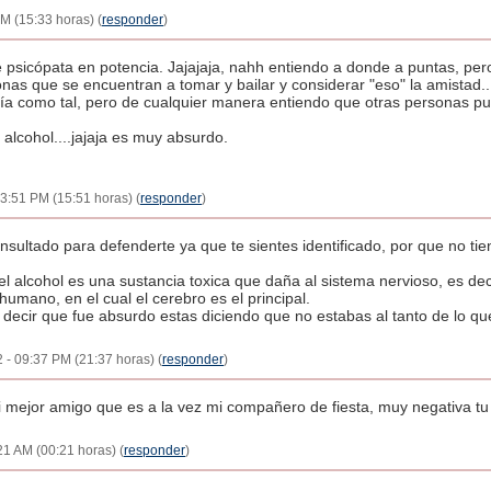
PM (15:33 horas) (
responder
)
 psicópata en potencia. Jajajaja, nahh entiendo a donde a puntas, pero
as que se encuentran a tomar y bailar y considerar "eso" la amistad...
ía como tal, pero de cualquier manera entiendo que otras personas pu
 alcohol....jajaja es muy absurdo.
03:51 PM (15:51 horas) (
responder
)
ultado para defenderte ya que te sientes identificado, por que no tien
 alcohol es una sustancia toxica que daña al sistema nervioso, es de
umano, en el cual el cerebro es el principal.
decir que fue absurdo estas diciendo que no estabas al tanto de lo que
2 - 09:37 PM (21:37 horas) (
responder
)
mejor amigo que es a la vez mi compañero de fiesta, muy negativa tu 
:21 AM (00:21 horas) (
responder
)