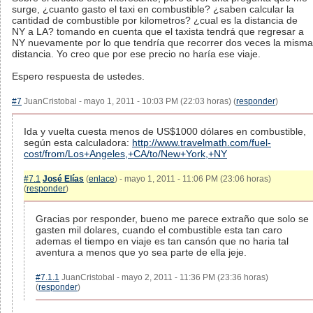
surge, ¿cuanto gasto el taxi en combustible? ¿saben calcular la
cantidad de combustible por kilometros? ¿cual es la distancia de
NY a LA? tomando en cuenta que el taxista tendrá que regresar a
NY nuevamente por lo que tendría que recorrer dos veces la misma
distancia. Yo creo que por ese precio no haría ese viaje.
Espero respuesta de ustedes.
#7
JuanCristobal - mayo 1, 2011 - 10:03 PM (22:03 horas) (
responder
)
Ida y vuelta cuesta menos de US$1000 dólares en combustible,
según esta calculadora:
http://www.travelmath.com/fuel-
cost/from/Los+Angeles,+CA/to/New+York,+NY
#7.1
José Elías
(
enlace
) - mayo 1, 2011 - 11:06 PM (23:06 horas)
(
responder
)
Gracias por responder, bueno me parece extraño que solo se
gasten mil dolares, cuando el combustible esta tan caro
ademas el tiempo en viaje es tan cansón que no haria tal
aventura a menos que yo sea parte de ella jeje.
#7.1.1
JuanCristobal - mayo 2, 2011 - 11:36 PM (23:36 horas)
(
responder
)