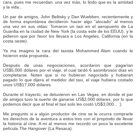
cara, pues me recuerdan, una vez más, lo lindo que es la amistad
y la vida...
Un par de amigos, John Belitsky y Dan Wuebben, recientemente y
de forma espontánea decidieron hacer algo "alocado" al menos
una vez en sus vidas: Tomaron un taxi en el aeropuerto de La
Guardia en la ciudad de New York (la costa este de los EEUU), y le
pidieron que por favor los llevara a Los Angeles, California (en la
costa oeste).
Ya ma imagino la cara del taxista Mohammed Alam cuando le
hicieron esta propuesta...
Después de unas negociaciones, acordaron que pagarían
US$5,000 dólares por el viaje, el cual tardó 6 asombrosos días en
completarse. Noten que si no hubieran negociado y hubieran
pagado lo que dijera el medidor del taxi, el viaje hubiera costado
unos US$17,000 dólares.
Durante el trayecto, se detuvieron en Las Vegas, en donde el par
de amigos tuvo la suerte de ganarse US$2,000 dólares, por lo que
podemos decir que al final el taxi solo les costó US$3,000... :)
Me pregunto si a algún productor de cine se le ocurra comprarle
los derechos de la aventura a estos tres con el propósito de llevar
la historia al cine. A mi al menos me recordó un poco la excelente
película
The Hangover
(La Resaca).