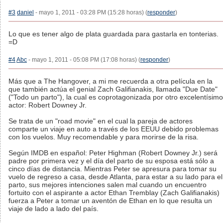
#3
daniel
- mayo 1, 2011 - 03:28 PM (15:28 horas) (
responder
)
Lo que es tener algo de plata guardada para gastarla en tonterias.
=D
#4
Abc
- mayo 1, 2011 - 05:08 PM (17:08 horas) (
responder
)
Más que a The Hangover, a mi me recuerda a otra película en la
que también actúa el genial Zach Galifianakis, llamada "Due Date"
("Todo un parto"), la cual es coprotagonizada por otro excelentísimo
actor: Robert Downey Jr.
Se trata de un "road movie" en el cual la pareja de actores
comparte un viaje en auto a través de los EEUU debido problemas
con los vuelos. Muy recomendable y para morirse de la risa.
Según IMDB en español: Peter Highman (Robert Downey Jr.) será
padre por primera vez y el día del parto de su esposa está sólo a
cinco días de distancia. Mientras Peter se apresura para tomar su
vuelo de regreso a casa, desde Atlanta, para estar a su lado para el
parto, sus mejores intenciones salen mal cuando un encuentro
fortuito con el aspirante a actor Ethan Tremblay (Zach Galifianakis)
fuerza a Peter a tomar un aventón de Ethan en lo que resulta un
viaje de lado a lado del país.