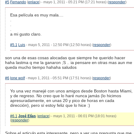
#5
Fernando
(
enlace
) - mayo 1, 2011 - 05:21 PM (17:21 horas) (
responder
)
Esa película es muy mala....
.
.
.
a mi gusto claro.
#5.1
Luis
- mayo 5, 2011 - 12:50 PM (12:50 horas) (
responder
)
son una de esas cosas alocadas que siempre he querido hacer
haha lastma q me la ganaron ;S .. ia pensare en otras mas aun me
queda mucho tiempo hahaha saludos
#6
lone wolf
- mayo 1, 2011 - 05:51 PM (17:51 horas) (
responder
)
Yo una vez manejé con unos amigos desde Boston hasta Miami,
y de regreso. No creo que lo haré nunca jamás (lo hicimos
apresuradamente, en unas 20 y pico de horas en cada
dirección), pero sí estoy feliz que lo hice :)
#6.1
José Elías
(
enlace
) - mayo 1, 2011 - 06:01 PM (18:01 horas)
(
responder
)
Sobre el articulo esta interesante, pero a ver una pregunta que me