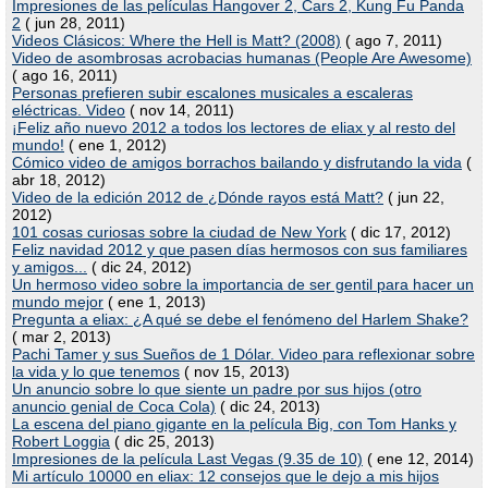
Impresiones de las películas Hangover 2, Cars 2, Kung Fu Panda
2
( jun 28, 2011)
Videos Clásicos: Where the Hell is Matt? (2008)
( ago 7, 2011)
Video de asombrosas acrobacias humanas (People Are Awesome)
( ago 16, 2011)
Personas prefieren subir escalones musicales a escaleras
eléctricas. Video
( nov 14, 2011)
¡Feliz año nuevo 2012 a todos los lectores de eliax y al resto del
mundo!
( ene 1, 2012)
Cómico video de amigos borrachos bailando y disfrutando la vida
(
abr 18, 2012)
Video de la edición 2012 de ¿Dónde rayos está Matt?
( jun 22,
2012)
101 cosas curiosas sobre la ciudad de New York
( dic 17, 2012)
Feliz navidad 2012 y que pasen días hermosos con sus familiares
y amigos...
( dic 24, 2012)
Un hermoso video sobre la importancia de ser gentil para hacer un
mundo mejor
( ene 1, 2013)
Pregunta a eliax: ¿A qué se debe el fenómeno del Harlem Shake?
( mar 2, 2013)
Pachi Tamer y sus Sueños de 1 Dólar. Video para reflexionar sobre
la vida y lo que tenemos
( nov 15, 2013)
Un anuncio sobre lo que siente un padre por sus hijos (otro
anuncio genial de Coca Cola)
( dic 24, 2013)
La escena del piano gigante en la película Big, con Tom Hanks y
Robert Loggia
( dic 25, 2013)
Impresiones de la película Last Vegas (9.35 de 10)
( ene 12, 2014)
Mi artículo 10000 en eliax: 12 consejos que le dejo a mis hijos