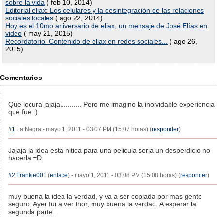
sobre la vida
( feb 10, 2014)
Editorial eliax: Los celulares y la desintegración de las relaciones
sociales locales
( ago 22, 2014)
Hoy es el 10mo aniversario de eliax, un mensaje de José Elías en
video
( may 21, 2015)
Recordatorio: Contenido de eliax en redes sociales...
( ago 26,
2015)
Comentarios
Que locura jajaja........... Pero me imagino la inolvidable experiencia
que fue :)
#1
La Negra - mayo 1, 2011 - 03:07 PM (15:07 horas) (
responder
)
Jajaja la idea esta nitida para una pelicula seria un desperdicio no
hacerla =D
#2
Frankie001
(
enlace
) - mayo 1, 2011 - 03:08 PM (15:08 horas) (
responder
)
muy buena la idea la verdad, y va a ser copiada por mas gente
seguro. Ayer fui a ver thor, muy buena la verdad. A esperar la
segunda parte...