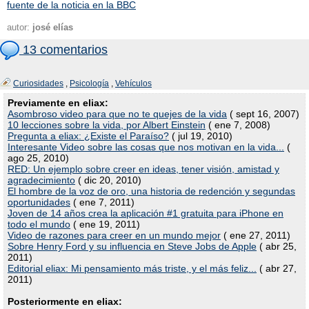
fuente de la noticia en la BBC
autor:
josé elías
13 comentarios
Curiosidades
,
Psicología
,
Vehículos
Previamente en eliax:
Asombroso video para que no te quejes de la vida
( sept 16, 2007)
10 lecciones sobre la vida, por Albert Einstein
( ene 7, 2008)
Pregunta a eliax: ¿Existe el Paraíso?
( jul 19, 2010)
Interesante Video sobre las cosas que nos motivan en la vida...
(
ago 25, 2010)
RED: Un ejemplo sobre creer en ideas, tener visión, amistad y
agradecimiento
( dic 20, 2010)
El hombre de la voz de oro, una historia de redención y segundas
oportunidades
( ene 7, 2011)
Joven de 14 años crea la aplicación #1 gratuita para iPhone en
todo el mundo
( ene 19, 2011)
Video de razones para creer en un mundo mejor
( ene 27, 2011)
Sobre Henry Ford y su influencia en Steve Jobs de Apple
( abr 25,
2011)
Editorial eliax: Mi pensamiento más triste, y el más feliz...
( abr 27,
2011)
Posteriormente en eliax: