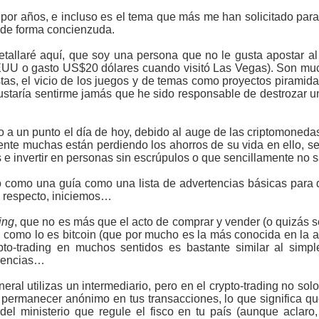
o por años, e incluso es el tema que más me han solicitado para 
 de forma concienzuda.
tallaré aquí, que soy una persona que no le gusta apostar al
EEUU o gasto US$20 dólares cuando visitó Las Vegas). Son mu
as, el vicio de los juegos y de temas como proyectos piramidal
ustaría sentirme jamás que he sido responsable de destrozar un
 a un punto el día de hoy, debido al auge de las criptomoneda
nte muchas están perdiendo los ahorros de su vida en ello, se
 e invertir en personas sin escrúpulos o que sencillamente no 
tanto como una guía como una lista de advertencias básicas para
l respecto, iniciemos…
ing
, que no es más que el acto de comprar y vender (o quizás s
como lo es bitcoin (que por mucho es la más conocida en la ac
to-trading en muchos sentidos es bastante similar al simp
erencias…
eneral utilizas un intermediario, pero en el crypto-trading no sol
permanecer anónimo en tus transacciones, lo que significa qu
del ministerio que regule el fisco en tu país (aunque acla