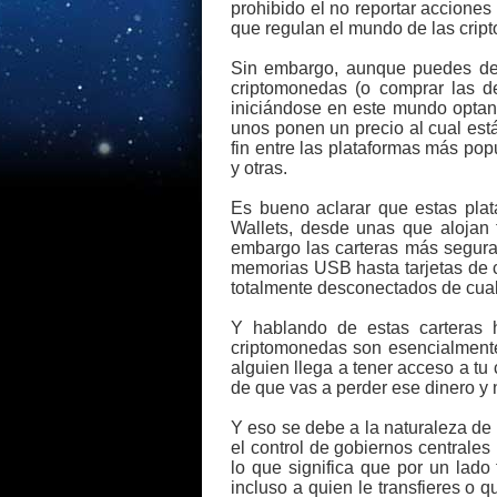
prohibido el no reportar acciones
que regulan el mundo de las cripto
Sin embargo, aunque puedes defi
criptomonedas (o comprar las de
iniciándose en este mundo optan 
unos ponen un precio al cual está
fin entre las plataformas más po
y otras.
Es bueno aclarar que estas pla
Wallets, desde unas que alojan 
embargo las carteras más segura
memorias USB hasta tarjetas de c
totalmente desconectados de cual
Y hablando de estas carteras h
criptomonedas son esencialmente
alguien llega a tener acceso a tu
de que vas a perder ese dinero y 
Y eso se debe a la naturaleza de 
el control de gobiernos centrale
lo que significa que por un lado
incluso a quien le transfieres o qu