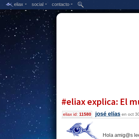
eliax
social
contacto
#eliax explica: El 
josé elías
eliax id:
11580
en oct 30
Hola amig@s lec