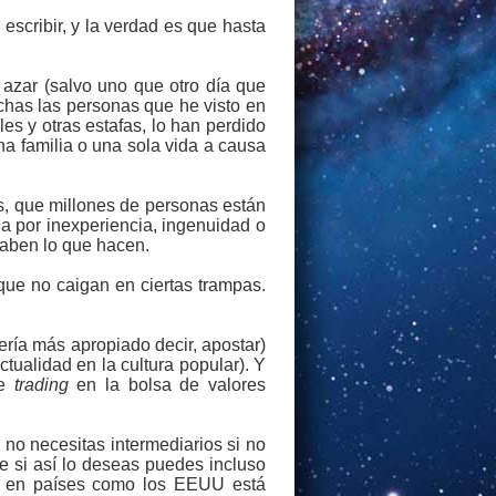
escribir, y la verdad es que hasta
 azar (salvo uno que otro día que
chas las personas que he visto en
es y otras estafas, lo han perdido
a familia o una sola vida a causa
s, que millones de personas están
a por inexperiencia, ingenuidad o
saben lo que hacen.
 que no caigan en ciertas trampas.
ería más apropiado decir, apostar)
tualidad en la cultura popular). Y
le
trading
en la bolsa de valores
o no necesitas intermediarios si no
e si así lo deseas puedes incluso
ro, en países como los EEUU está