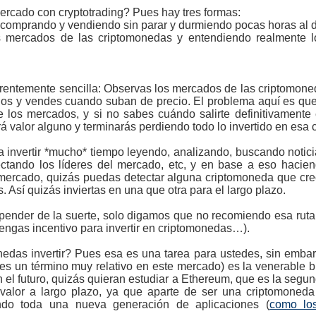
ercado con cryptotrading? Pues hay tres formas:
, comprando y vendiendo sin parar y durmiendo pocas horas al d
 mercados de las criptomonedas y entendiendo realmente l
arentemente sencilla: Observas los mercados de las criptomoned
os y vendes cuando suban de precio. El problema aquí es que 
 los mercados, y si no sabes cuándo salirte definitivamente
rá valor alguno y terminarás perdiendo todo lo invertido en esa
 invertir *mucho* tiempo leyendo, analizando, buscando noticia
ctando los líderes del mercado, etc, y en base a eso haciend
 mercado, quizás puedas detectar alguna criptomoneda que cre
s. Así quizás inviertas en una que otra para el largo plazo.
depender de la suerte, solo digamos que no recomiendo esa rut
engas incentivo para invertir en criptomonedas…).
edas invertir? Pues esa es una tarea para ustedes, sin embarg
es un término muy relativo en este mercado) es la venerable bi
 el futuro, quizás quieran estudiar a Ethereum, que es la seg
valor a largo plazo, ya que aparte de ser una criptomoned
ndo toda una nueva generación de aplicaciones (
como lo