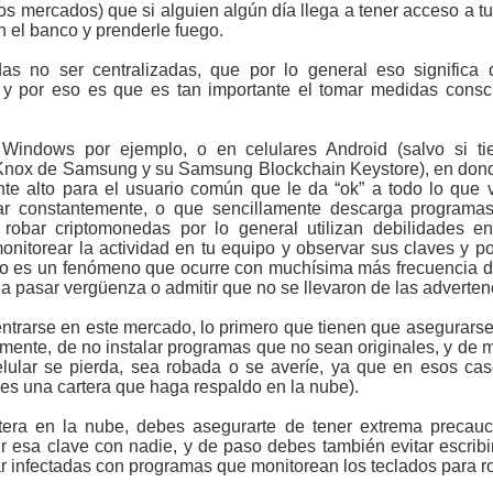
os mercados) que si alguien algún día llega a tener acceso a t
n el banco y prenderle fuego.
as no ser centralizadas, que por lo general eso significa 
 y por eso es que es tan importante el tomar medidas cons
Windows por ejemplo, o en celulares Android (salvo si ti
 Knox de Samsung y su Samsung Blockchain Keystore), en donde
nte alto para el usuario común que le da “ok” a todo lo que 
ar constantemente, o que sencillamente descarga programas
robar criptomonedas por lo general utilizan debilidades e
nitorear la actividad en tu equipo y observar sus claves y po
to es un fenómeno que ocurre con muchísima más frecuencia d
a pasar vergüenza o admitir que no se llevaron de las advertenc
dentrarse en este mercado, lo primero que tienen que asegurars
mente, de no instalar programas que no sean originales, y de 
ular se pierda, sea robada o se averíe, ya que en esos cas
ces una cartera que haga respaldo en la nube).
rtera en la nube, debes asegurarte de tener extrema precaució
tir esa clave con nadie, y de paso debes también evitar escrib
 infectadas con programas que monitorean los teclados para ro