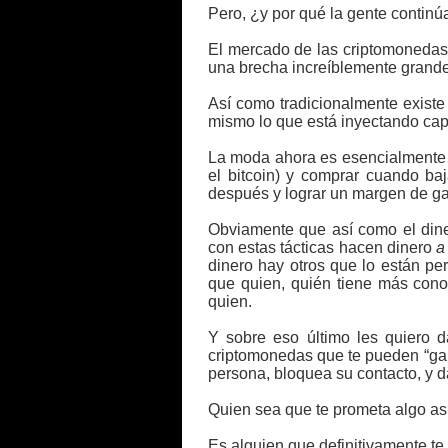
Pero, ¿y por qué la gente continúa
El mercado de las criptomonedas es
una brecha increíblemente grande
Así como tradicionalmente existe
mismo lo que está inyectando capi
La moda ahora es esencialmente 
el bitcoin) y comprar cuando ba
después y lograr un margen de g
Obviamente que así como el dine
con estas tácticas hacen dinero
a
dinero hay otros que lo están pe
que quien, quién tiene más cono
quien.
Y sobre eso último les quiero d
criptomonedas que te pueden “gara
persona, bloquea su contacto, y da
Quien sea que te prometa algo así
Es alguien que definitivamente te