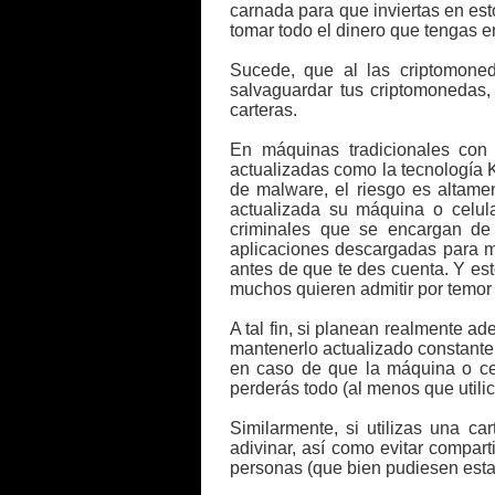
carnada para que inviertas en est
tomar todo el dinero que tengas e
Sucede, que al las criptomoned
salvaguardar tus criptomonedas,
carteras.
En máquinas tradicionales con 
actualizadas como la tecnología
de malware, el riesgo es altame
actualizada su máquina o celul
criminales que se encargan de 
aplicaciones descargadas para mo
antes de que te des cuenta. Y es
muchos quieren admitir por temor 
A tal fin, si planean realmente a
mantenerlo actualizado constante
en caso de que la máquina o cel
perderás todo (al menos que utili
Similarmente, si utilizas una ca
adivinar, así como evitar compar
personas (que bien pudiesen estar