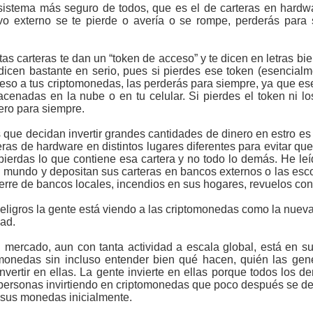
l sistema más seguro de todos, que es el de carteras en hard
vo externo se te pierde o avería o se rompe, perderás para
as carteras te dan un “token de acceso” y te dicen en letras b
dicen bastante en serio, pues si pierdes ese token (esencia
eso a tus criptomonedas, las perderás para siempre, ya que es
acenadas en la nube o en tu celular. Si pierdes el token ni l
ero para siempre.
que decidan invertir grandes cantidades de dinero en estro es ut
ras de hardware en distintos lugares diferentes para evitar que
pierdas lo que contiene esa cartera y no todo lo demás. He leí
el mundo y depositan sus carteras en bancos externos o las es
erre de bancos locales, incendios en sus hogares, revuelos cont
eligros la gente está viendo a las criptomonedas como la nueva
dad.
mercado, aun con tanta actividad a escala global, está en su
tomonedas sin incluso entender bien qué hacen, quién las gen
 invertir en ellas. La gente invierte en ellas porque todos los
personas invirtiendo en criptomonedas que poco después se dev
 sus monedas inicialmente.