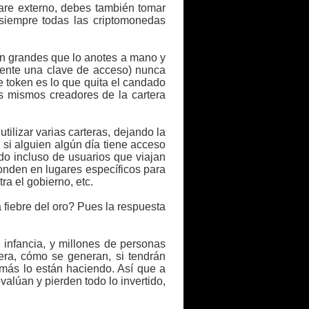
ware externo, debes también tomar
 siempre todas las criptomonedas
ien grandes que lo anotes a mano y
lmente una clave de acceso) nunca
e token es lo que quita el candado
os mismos creadores de la cartera
ilizar varias carteras, dejando la
 si alguien algún día tiene acceso
do incluso de usuarios que viajan
conden en lugares específicos para
ra el gobierno, etc.
 fiebre del oro? Pues la respuesta
 infancia, y millones de personas
era, cómo se generan, si tendrán
 demás lo están haciendo. Así que a
alúan y pierden todo lo invertido,