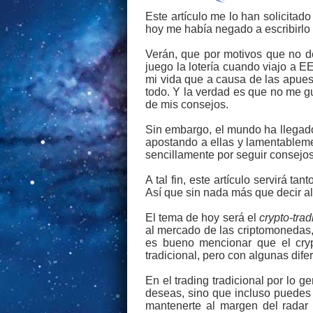
Este artículo me lo han solicitad
hoy me había negado a escribirlo
Verán, que por motivos que no de
juego la lotería cuando viajo a 
mi vida que a causa de las apuest
todo. Y la verdad es que no me g
de mis consejos.
Sin embargo, el mundo ha llegado
apostando a ellas y lamentableme
sencillamente por seguir consejos
A tal fin, este artículo servirá 
Así que sin nada más que decir a
El tema de hoy será el
crypto-trad
al mercado de las criptomonedas, 
es bueno mencionar que el cryp
tradicional, pero con algunas dif
En el trading tradicional por lo g
deseas, sino que incluso puedes 
mantenerte al margen del radar 