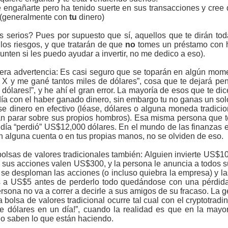
 engañarte pero ha tenido suerte en sus transacciones y cree
a (generalmente con
tu
dinero)
rs serios? Pues por supuesto que sí, aquellos que te dirán tod
los riesgos, y que tratarán de que
no
tomes un préstamo con hi
unten si les puedo ayudar a invertir, no me dedico a eso).
rcera advertencia: Es casi seguro que se toparán en algún mome
da X y me gané tantos miles de dólares”, cosa que te dejará pe
ólares!”, y he ahí el gran error. La mayoría de esos que te di
ía con el haber ganado dinero, sin embargo tu no ganas un sol
se dinero en efectivo (léase, dólares o alguna moneda tradicio
an parar sobre sus propios hombros). Esa misma persona que 
día “perdió” US$12,000 dólares. En el mundo de las finanzas e
en alguna cuenta o en tus propias manos, no se olviden de eso.
bolsas de valores tradicionales también: Alguien invierte US$1
 sus acciones valen US$300, y la persona le anuncia a todos
a se desploman las acciones (o incluso quiebra la empresa) y l
s a US$5 antes de perderlo todo quedándose con una pérdid
sona no va a correr a decirle a sus amigos de su fracaso. La 
a bolsa de valores tradicional ocurre tal cual con el cryptotrad
 de dólares en un día!”, cuando la realidad es que en la mayo
no saben lo que están haciendo.