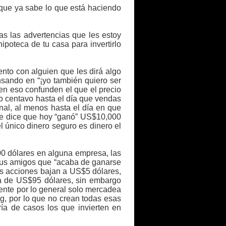
 que ya sabe lo que está haciendo
as las advertencias que les estoy
poteca de tu casa para invertirlo
nto con alguien que les dirá algo
nsando en “¡yo también quiero ser
cen eso confunden el que el precio
o centavo hasta el día que vendas
nal, al menos hasta el día en que
te dice que hoy “ganó” US$10,000
l único dinero seguro es dinero el
00 dólares en alguna empresa, las
 sus amigos que “acaba de ganarse
as acciones bajan a US$5 dólares,
a de US$95 dólares, sin embargo
gente por lo general solo mercadea
ing, por lo que no crean todas esas
ría de casos los que invierten en