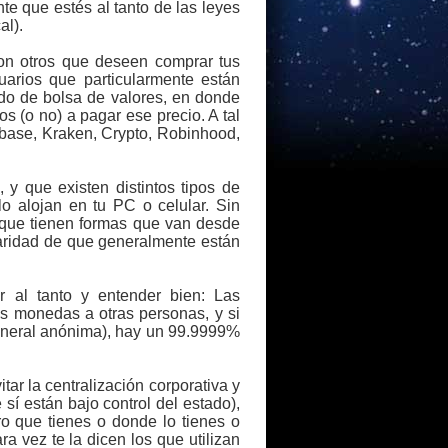
te que estés al tanto de las leyes
al).
con otros que deseen comprar tus
uarios que particularmente están
ado de bolsa de valores, en donde
s (o no) a pagar ese precio. A tal
nbase, Kraken, Crypto, Robinhood,
 y que existen distintos tipos de
o alojan en tu PC o celular. Sin
 que tienen formas que van desde
laridad de que generalmente están
 al tanto y entender bien: Las
s monedas a otras personas, y si
 general anónima), hay un 99.9999%
ar la centralización corporativa y
í están bajo control del estado),
ro que tienes o donde lo tienes o
ara vez te la dicen los que utilizan