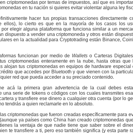
 en criptomonedas por temas de impuestos, así que es importan
monedas en tu nación si quieres evitar violentar alguna ley fisc
nitivamente hacer tus propias transacciones directamente 
 ellos), lo cierto es que en la mayoría de los casos los us
por elegir alguna plataforma que funciona similar a un merc
n dispuesto a vender una criptomoneda y otros están dispuesto
pulares en la actualidad para Cryptotrading están Binance, Coi
taformas funcionan por medio de
Wallets
o Carteras Digitales,
tus criptomonedas enteramente en la nube, hasta otras que l
s alojan tus criptomonedas en equipos de hardware especial
rédito que accedes por Bluetooth y que vienen con la particu
quier red que pueda acceder a su preciado contenido.
e acá la primera gran advertencia de la cual debes estar
 una serie de tokens o códigos con los cuales transmites esa
 cartera y transfiere ese dinero a cualquier otra cuenta (por lo
no tendrás a quien reclamarle en lo absoluto.
las criptomonedas que fueron creadas específicamente para evit
s (aunque ya países como China han creado criptomonedas que s
 tienes la ventaja de que nadie tiene que saber sobre el dine
ien te transfiere a ti, pero eso también significa (y esta parte r