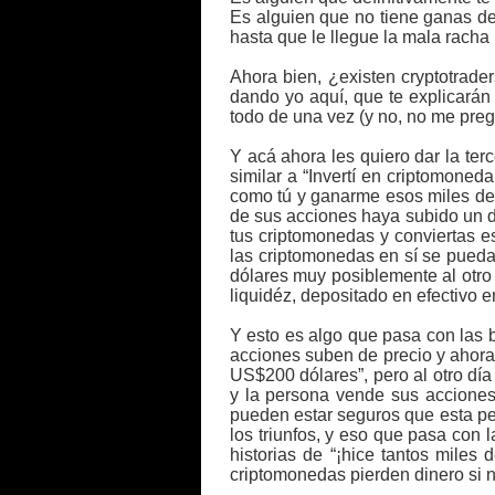
Es alguien que no tiene ganas de
hasta que le llegue la mala rach
Ahora bien, ¿existen cryptotrade
dando yo aquí, que te explicarán 
todo de una vez (y no, no me preg
Y acá ahora les quiero dar la te
similar a “Invertí en criptomone
como tú y ganarme esos miles de d
de sus acciones haya subido un d
tus criptomonedas y conviertas e
las criptomonedas en sí se pued
dólares muy posiblemente al otro 
liquidéz, depositado en efectivo 
Y esto es algo que pasa con las 
acciones suben de precio y ahora
US$200 dólares”, pero al otro dí
y la persona vende sus accione
pueden estar seguros que esta per
los triunfos, y eso que pasa con l
historias de “¡hice tantos miles
criptomonedas pierden dinero si 