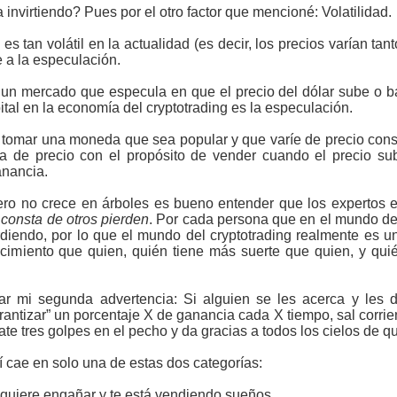
 invirtiendo? Pues por el otro factor que mencioné: Volatilidad.
 tan volátil en la actualidad (es decir, los precios varían tan
 a la especulación.
 un mercado que especula en que el precio del dólar sube o b
tal en la economía del cryptotrading es la especulación.
tomar una moneda que sea popular y que varíe de precio const
ja de precio con el propósito de vender cuando el precio sub
anancia.
ro no crece en árboles es bueno entender que los expertos e
 consta de otros pierden
. Por cada persona que en el mundo de
rdiendo, por lo que el mundo del cryptotrading realmente es
cimiento que quien, quién tiene más suerte que quien, y qu
ar mi segunda advertencia: Si alguien se les acerca y les di
ntizar” un porcentaje X de ganancia cada X tiempo, sal corrie
te tres golpes en el pecho y da gracias a todos los cielos de q
 cae en solo una de estas dos categorías:
 quiere engañar y te está vendiendo sueños.