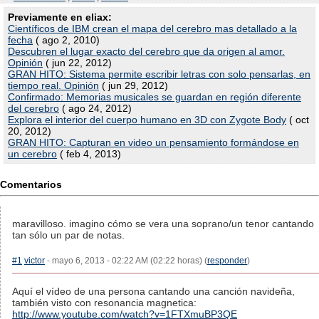
Previamente en eliax:
Científicos de IBM crean el mapa del cerebro mas detallado a la
fecha
( ago 2, 2010)
Descubren el lugar exacto del cerebro que da origen al amor.
Opinión
( jun 22, 2012)
GRAN HITO: Sistema permite escribir letras con solo pensarlas, en
tiempo real. Opinión
( jun 29, 2012)
Confirmado: Memorias musicales se guardan en región diferente
del cerebro
( ago 24, 2012)
Explora el interior del cuerpo humano en 3D con Zygote Body
( oct
20, 2012)
GRAN HITO: Capturan en video un pensamiento formándose en
un cerebro
( feb 4, 2013)
Comentarios
maravilloso. imagino cómo se vera una soprano/un tenor cantando
tan sólo un par de notas.
#1
victor
- mayo 6, 2013 - 02:22 AM (02:22 horas) (
responder
)
Aquí el vídeo de una persona cantando una canción navideña,
también visto con resonancia magnetica:
http://www.youtube.com/watch?v=1FTXmuBP3QE