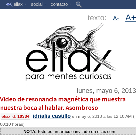
eliax
social
contacto
A+
texto:
A-
lunes, mayo 6, 2013
Video de resonancia magnética que muestra
nuestra boca al hablar. Asombroso
idrialis castillo
eliax id:
10334
en may 6, 2013 a las 12:10 AM (
00:10 horas)
NOTA:
Este es un artículo invitado en eliax.com