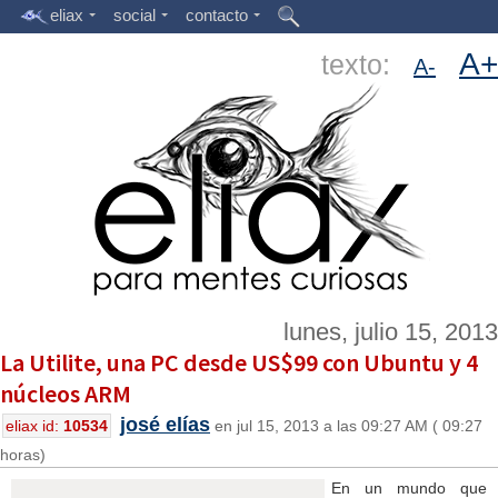
eliax
social
contacto
A+
texto:
A-
lunes, julio 15, 2013
La Utilite, una PC desde US$99 con Ubuntu y 4
núcleos ARM
josé elías
eliax id:
10534
en jul 15, 2013 a las 09:27 AM ( 09:27
horas)
En un mundo que