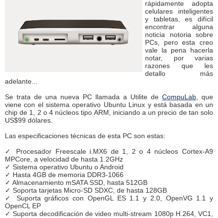
rápidamente adopta
celulares inteligentes
y tabletas, es difícil
encontrar alguna
noticia notoria sobre
PCs, pero esta creo
vale la pena hacerla
notar, por varias
razones que les
detallo más
adelante...
Se trata de una nueva PC llamada a Utilite de
CompuLab
, que
viene con el sistema operativo Ubuntu Linux y está basada en un
chip de 1, 2 o 4 núcleos tipo ARM, iniciando a un precio de tan solo
US$99 dólares.
Las especificaciones técnicas de esta PC son estas:
✓ Procesador Freescale i.MX6 de 1, 2 o 4 núcleos Cortex-A9
MPCore, a velocidad de hasta 1.2GHz
✓ Sistema operativo Ubuntu o Android
✓ Hasta 4GB de memoria DDR3-1066
✓ Almacenamiento mSATA SSD, hasta 512GB
✓ Soporta tarjetas Micro-SD SDXC, de hasta 128GB
✓ Suporta gráficos con OpenGL ES 1.1 y 2.0, OpenVG 1.1 y
OpenCL EP
✓ Suporta decodificación de video multi-stream 1080p H.264, VC1,