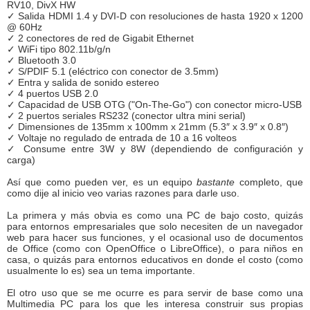
RV10, DivX HW
✓ Salida HDMI 1.4 y DVI-D con resoluciones de hasta 1920 x 1200
@ 60Hz
✓ 2 conectores de red de Gigabit Ethernet
✓ WiFi tipo 802.11b/g/n
✓ Bluetooth 3.0
✓ S/PDIF 5.1 (eléctrico con conector de 3.5mm)
✓ Entra y salida de sonido estereo
✓ 4 puertos USB 2.0
✓ Capacidad de USB OTG ("On-The-Go") con conector micro-USB
✓ 2 puertos seriales RS232 (conector ultra mini serial)
✓ Dimensiones de 135mm x 100mm x 21mm (5.3″ x 3.9″ x 0.8″)
✓ Voltaje no regulado de entrada de 10 a 16 volteos
✓ Consume entre 3W y 8W (dependiendo de configuración y
carga)
Así que como pueden ver, es un equipo
bastante
completo, que
como dije al inicio veo varias razones para darle uso.
La primera y más obvia es como una PC de bajo costo, quizás
para entornos empresariales que solo necesiten de un navegador
web para hacer sus funciones, y el ocasional uso de documentos
de Office (como con OpenOffice o LibreOffice), o para niños en
casa, o quizás para entornos educativos en donde el costo (como
usualmente lo es) sea un tema importante.
El otro uso que se me ocurre es para servir de base como una
Multimedia PC para los que les interesa construir sus propias