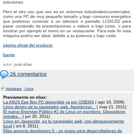
soluciones.
Pero el otro uso que veo es en entornos industriales/comerciales,
como una PC de muy pequeño tamaño y bajo consumo energético
que podemos conectar a un televisor o pantalla LCD/LED para
pasar contenido de presentaciones o videos a bajo costo, o para
mostrar por ejemplo el menú en un restaurante. Para este fin esta
máquina podría ser ideal, debido a su potencia y bajo costo.
página oficial del producto
fuente
autor:
josé elías
26 comentarios
Hardware
,
Linux
Previamente en eliax:
La ASUS Eee Box PC disponible ya por US$350
( ago 10, 2008)
Linux dentro de tu navegador web. Asombroso...
( may 21, 2011)
El nuevo Enemigo Público #1 de Linux en escritorio: Dispositivos
móviles...
( jun 20, 2011)
Linux en Javascript, en tu navegador web, con almacenamiento
local
( oct 8, 2011)
Eliax anuncia developers.X - un grupo para desarrolladores de