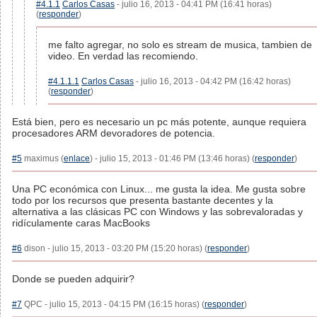
#4.1.1
Carlos Casas
- julio 16, 2013 - 04:41 PM (16:41 horas)
(
responder
)
me falto agregar, no solo es stream de musica, tambien de
video. En verdad las recomiendo.
#4.1.1.1
Carlos Casas
- julio 16, 2013 - 04:42 PM (16:42 horas)
(
responder
)
Está bien, pero es necesario un pc más potente, aunque requiera
procesadores ARM devoradores de potencia.
#5
maximus (
enlace
) - julio 15, 2013 - 01:46 PM (13:46 horas) (
responder
)
Una PC económica con Linux... me gusta la idea. Me gusta sobre
todo por los recursos que presenta bastante decentes y la
alternativa a las clásicas PC con Windows y las sobrevaloradas y
ridículamente caras MacBooks
#6
dison - julio 15, 2013 - 03:20 PM (15:20 horas) (
responder
)
Donde se pueden adquirir?
#7
QPC - julio 15, 2013 - 04:15 PM (16:15 horas) (
responder
)