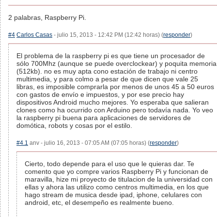
2 palabras, Raspberry Pi.
#4
Carlos Casas
- julio 15, 2013 - 12:42 PM (12:42 horas) (
responder
)
El problema de la raspberry pi es que tiene un procesador de
sólo 700Mhz (aunque se puede overclockear) y poquita memoria
(512kb). no es muy apta cono estación de trabajo ni centro
multimedia, y para colmo a pesar de que dicen que vale 25
libras, es imposible comprarla por menos de unos 45 a 50 euros
con gastos de envío e impuestos, y por ese precio hay
dispositivos Android mucho mejores. Yo esperaba que salieran
clones como ha ocurrido con Arduino pero todavía nada. Yo veo
la raspberry pi buena para aplicaciones de servidores de
domótica, robots y cosas por el estilo.
#4.1
anv - julio 16, 2013 - 07:05 AM (07:05 horas) (
responder
)
Cierto, todo depende para el uso que le quieras dar. Te
comento que yo compre varios Raspberry Pi y funcionan de
maravilla, hize mi proyecto de titulacion de la universidad con
ellas y ahora las utilizo como centros multimedia, en los que
hago stream de musica desde ipad, iphone, celulares con
android, etc, el desempeño es realmente bueno.