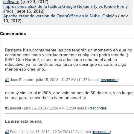
software
( jun 30, 2012)
Impresiones eliax de la tableta Google Nexus 7 (y vs Kindle Fire y
iPad)
( sept 15, 2012)
Apache creando versión de OpenOffice en la Nube. Opinión
( nov
10, 2012)
Comentarios
Bastante bien,prontamente las pcs tendrán un momento en que no
costaran casi nada y verdaderamente cualquiera podrá tenerla :).
99$? Que Barato!, el uso mas adecuado seria en el ámbito
educativo, ya no tendrían esa farsa de decir que es caro, o algo
menos eso cree uno..
#1
Juan Eduardo - julio 15, 2013 - 11:37 AM (11:37 horas) (
responder
)
es muy similar al mk808, que vale menos de 50 dolares, y es lo que
se usa para "convertir" tu tv en un smart tv.
#2
julesrif - julio 15, 2013 - 12:08 PM (12:08 horas) (
responder
)
La idea está buena
#3
Federico - julio 15, 2013 - 12:34 PM (12:34 horas) (
responder
)