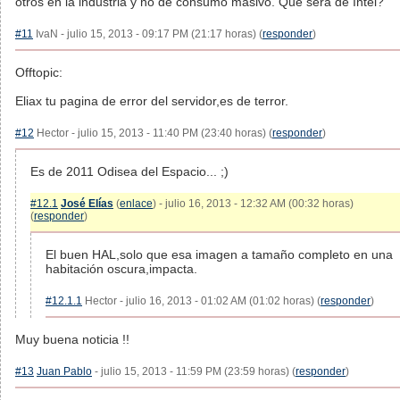
otros en la industria y no de consumo masivo. Que será de Intel?
#11
IvaN - julio 15, 2013 - 09:17 PM (21:17 horas) (
responder
)
Offtopic:
Eliax tu pagina de error del servidor,es de terror.
#12
Hector - julio 15, 2013 - 11:40 PM (23:40 horas) (
responder
)
Es de 2011 Odisea del Espacio... ;)
#12.1
José Elías
(
enlace
) - julio 16, 2013 - 12:32 AM (00:32 horas)
(
responder
)
El buen HAL,solo que esa imagen a tamaño completo en una
habitación oscura,impacta.
#12.1.1
Hector - julio 16, 2013 - 01:02 AM (01:02 horas) (
responder
)
Muy buena noticia !!
#13
Juan Pablo
- julio 15, 2013 - 11:59 PM (23:59 horas) (
responder
)