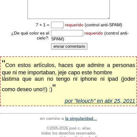
7 + 1 =
requerido
(control anti-SPAM)
¿De qué color es el
requerido
(control anti-
cielo?:
SPAM)
"
Con estos artículos, haces que admire a personas
que ni me importaban, jeje capo este hombre
lástima que aun no tengo ni iphone ni ipad (joder
"
como deseo uno!!) :)
por "lelouch" en abr 25, 2011
en camino a
la singularidad...
©2005-2026 josé c. elías
todos los derechos reservados