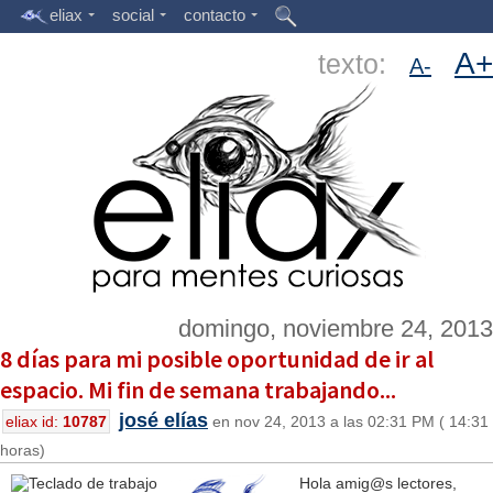
eliax
social
contacto
A+
texto:
A-
domingo, noviembre 24, 2013
8 días para mi posible oportunidad de ir al
espacio. Mi fin de semana trabajando...
josé elías
eliax id:
10787
en nov 24, 2013 a las 02:31 PM ( 14:31
horas)
Hola amig@s lectores,