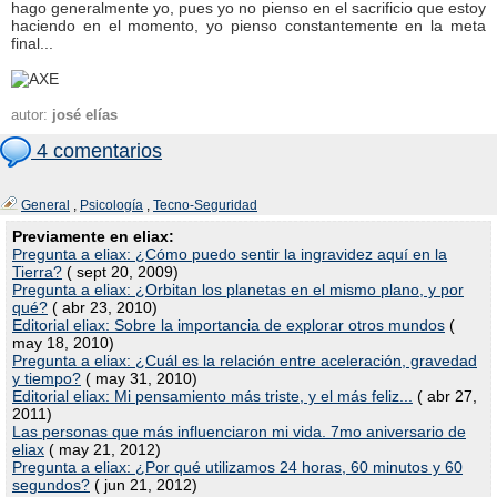
hago generalmente yo, pues yo no pienso en el sacrificio que estoy
haciendo en el momento, yo pienso constantemente en la meta
final...
autor:
josé elías
4 comentarios
General
,
Psicología
,
Tecno-Seguridad
Previamente en eliax:
Pregunta a eliax: ¿Cómo puedo sentir la ingravidez aquí en la
Tierra?
( sept 20, 2009)
Pregunta a eliax: ¿Orbitan los planetas en el mismo plano, y por
qué?
( abr 23, 2010)
Editorial eliax: Sobre la importancia de explorar otros mundos
(
may 18, 2010)
Pregunta a eliax: ¿Cuál es la relación entre aceleración, gravedad
y tiempo?
( may 31, 2010)
Editorial eliax: Mi pensamiento más triste, y el más feliz...
( abr 27,
2011)
Las personas que más influenciaron mi vida. 7mo aniversario de
eliax
( may 21, 2012)
Pregunta a eliax: ¿Por qué utilizamos 24 horas, 60 minutos y 60
segundos?
( jun 21, 2012)