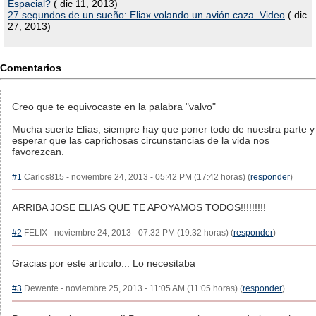
Espacial?
( dic 11, 2013)
27 segundos de un sueño: Eliax volando un avión caza. Video
( dic
27, 2013)
Comentarios
Creo que te equivocaste en la palabra "valvo"
Mucha suerte Elías, siempre hay que poner todo de nuestra parte y
esperar que las caprichosas circunstancias de la vida nos
favorezcan.
#1
Carlos815 - noviembre 24, 2013 - 05:42 PM (17:42 horas) (
responder
)
ARRIBA JOSE ELIAS QUE TE APOYAMOS TODOS!!!!!!!!!
#2
FELIX - noviembre 24, 2013 - 07:32 PM (19:32 horas) (
responder
)
Gracias por este articulo... Lo necesitaba
#3
Dewente - noviembre 25, 2013 - 11:05 AM (11:05 horas) (
responder
)