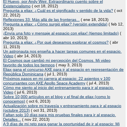
El Huevo, por Andy Weir. Extraordinario cuento sobre el
Existencialismo
( oct 18, 2012)
Pregunta a eliax: ¿Cuál es el significado y sentido de la vida?
( oct
22, 2012)
Reflexiones 33: Más allá de las fronteras...
( ene 18, 2013)
Pregunta a eliax: ¿Cómo surgió eliax? (versión extendida)
( feb 12,
2013)
¡Envía una foto y mensaje al espacio con eliax! (tiempo limitado)
(
abr 10, 2013)
Pregunta a eliax: ¿Por qué deseamos explorar el cosmos?
( abr
11, 2013)
Un astronauta nos enseña a hacer tareas comunes en el espacio.
Video
( abr 14, 2013)
El Cosmos que cambió mi percepción del Cosmos. Mi video
favorito de todos los tiempos
( may 3, 2013)
Eliax gana el concurso AXE para ir al espacio en representación de
República Dominicana
( jul 1, 2013)
Próximos pasos en mi carrera al espacio: 22 asientos y 100
concursantes con AXE Apollo Space Academy
( jul 4, 2013)
Cómo me siento al inicio del entrenamiento para ir al espacio.
Video
( jul 6, 2013)
Sobre 10,000 artículos en el blog y el final de eliax (como lo
conocemos)
( oct 6, 2013)
Actualización sobre mi travesía y entrenamiento para ir al espacio
(octubre 2013)
( oct 31, 2013)
Faltan solo 10 días para mis pruebas finales para ir al espacio.
Detalles...
( nov 22, 2013)
A 9 días de mi reto para ganar la oportunidad de ir al espacio: Mi