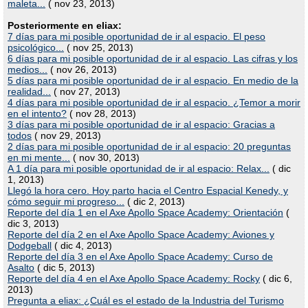
maleta...
( nov 23, 2013)
Posteriormente en eliax:
7 días para mi posible oportunidad de ir al espacio. El peso
psicológico...
( nov 25, 2013)
6 días para mi posible oportunidad de ir al espacio. Las cifras y los
medios...
( nov 26, 2013)
5 días para mi posible oportunidad de ir al espacio. En medio de la
realidad...
( nov 27, 2013)
4 días para mi posible oportunidad de ir al espacio. ¿Temor a morir
en el intento?
( nov 28, 2013)
3 días para mi posible oportunidad de ir al espacio: Gracias a
todos
( nov 29, 2013)
2 días para mi posible oportunidad de ir al espacio: 20 preguntas
en mi mente...
( nov 30, 2013)
A 1 día para mi posible oportunidad de ir al espacio: Relax...
( dic
1, 2013)
Llegó la hora cero. Hoy parto hacia el Centro Espacial Kenedy, y
cómo seguir mi progreso...
( dic 2, 2013)
Reporte del día 1 en el Axe Apollo Space Academy: Orientación
(
dic 3, 2013)
Reporte del día 2 en el Axe Apollo Space Academy: Aviones y
Dodgeball
( dic 4, 2013)
Reporte del día 3 en el Axe Apollo Space Academy: Curso de
Asalto
( dic 5, 2013)
Reporte del día 4 en el Axe Apollo Space Academy: Rocky
( dic 6,
2013)
Pregunta a eliax: ¿Cuál es el estado de la Industria del Turismo