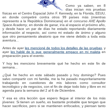
Como ya saben, en 8
días inician mis pruebas
físicas en el Centro Espacial John F. Kennedy, en la Florida, EEUU,
en donde competiré contra otros 99 países más (mientras
represento a la República Dominicana) en el concurso
AXE Apollo
Space Academy
, en donde de ganar, iría al espacio el próximo año,
y desde hace un par de días he estado reportando diariamente
información al respecto, así como mi estado de ánimo y alguno
que otro pensamiento aleatorio que me viene debido a toda esta
aventura...
Antes de ayer
les mencioné de todos los detalles de las pruebas
, y
ayer
les hablé de lo que generalmente empaco en mi maleta
en
preparación para el evento.
Y hoy les menciono brevemente qué he hecho en este fin de
semana...
¿Qué he hecho en este sábado pasado y hoy domingo? Pues
salvo compartir con mi familia, me la he pasado mayoritariamente
trabajando en cuestiones de mis labores como consultor
tecnológico y de negocios, con el fin de dejar todo listo y libre en mi
agenda para la semana del 2 al 6 de Diciembre.
Y esa es otra lección que espero llegue al interior de los más
jóvenes: Si tienen un sueño, es bastante probable que tengan que
hacer sacrificios, pero si se mantienen enfocados, y piensan tanto