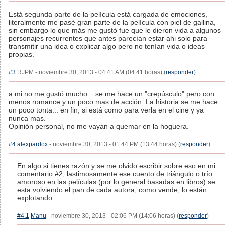
Está segunda parte de la película está cargada de emociones,
literalmente me pasé gran parte de la película con piel de gallina,
sin embargo lo que más me gustó fue que le dieron vida a algunos
personajes recurrentes que antes parecían estar ahi solo para
transmitir una idea o explicar algo pero no tenían vida o ideas
propias.
#3
RJPM - noviembre 30, 2013 - 04:41 AM (04:41 horas) (
responder
)
a mi no me gustó mucho... se me hace un "crepúsculo" pero con
menos romance y un poco mas de acción. La historia se me hace
un poco tonta... en fin, si está como para verla en el cine y ya
nunca mas.
Opinión personal, no me vayan a quemar en la hoguera.
#4
alexpardox
- noviembre 30, 2013 - 01:44 PM (13:44 horas) (
responder
)
En algo si tienes razón y se me olvido escribir sobre eso en mi
comentario #2, lastimosamente ese cuento de triángulo o trío
amoroso en las películas (por lo general basadas en libros) se
esta volviendo el pan de cada autora, como vende, lo están
explotando.
#4.1
Manu
- noviembre 30, 2013 - 02:06 PM (14:06 horas) (
responder
)