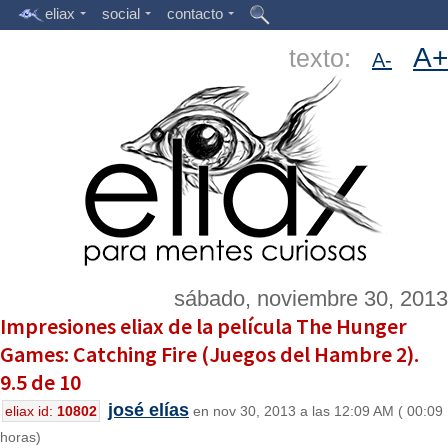
eliax
social
contacto
A+
texto:
A-
sábado, noviembre 30, 2013
Impresiones eliax de la película The Hunger
Games: Catching Fire (Juegos del Hambre 2).
9.5 de 10
josé elías
eliax id:
10802
en nov 30, 2013 a las 12:09 AM ( 00:09
horas)