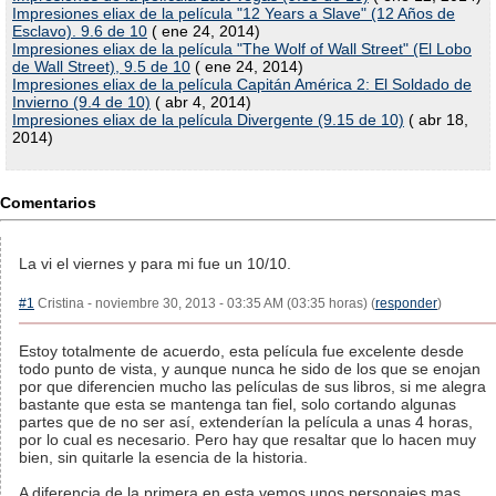
Impresiones eliax de la película "12 Years a Slave" (12 Años de
Esclavo). 9.6 de 10
( ene 24, 2014)
Impresiones eliax de la película "The Wolf of Wall Street" (El Lobo
de Wall Street), 9.5 de 10
( ene 24, 2014)
Impresiones eliax de la película Capitán América 2: El Soldado de
Invierno (9.4 de 10)
( abr 4, 2014)
Impresiones eliax de la película Divergente (9.15 de 10)
( abr 18,
2014)
Comentarios
La vi el viernes y para mi fue un 10/10.
#1
Cristina - noviembre 30, 2013 - 03:35 AM (03:35 horas) (
responder
)
Estoy totalmente de acuerdo, esta película fue excelente desde
todo punto de vista, y aunque nunca he sido de los que se enojan
por que diferencien mucho las películas de sus libros, si me alegra
bastante que esta se mantenga tan fiel, solo cortando algunas
partes que de no ser así, extenderían la película a unas 4 horas,
por lo cual es necesario. Pero hay que resaltar que lo hacen muy
bien, sin quitarle la esencia de la historia.
A diferencia de la primera en esta vemos unos personajes mas