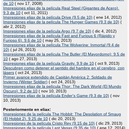
de 10
( nov 17, 2008)
Impresiones eliax de la película Real Steel (Gigantes de Acero).
9.3 de 10
( oct 11, 2011)
Impresiones eliax de la película Drive (9.5 de 10)
( ene 14, 2012)
Impresiones eliax de la película The Hunger Games (9.3 de 10)
(
abr 2, 2012)
Impresiones eliax de la película Argo (9.7 de 10)
( dic 4, 2012)
Impresiones eliax de la película Fast and Furious 6 (Rápido y
Furioso 6). 9.6 de 10
( may 25, 2013)
Impresiones eliax de la película The Wolverine: Inmortal (9.4 de
10)
( jul 26, 2013)
Impresiones eliax de la película The Butler (El Mayordomo): 9.5 de
10
( ago 27, 2013)
Impresiones eliax de la película Gravity. 9.9 de 10
( oct 9, 2013)
Descubren como detener el sentido del hambre en el cerebro, con
lásers
( oct 24, 2013)
Primer avance extendido de Capitán América 2: Soldado de
Invierno (Winter Soldier)
( oct 24, 2013)
Impresiones eliax de la película Thor: The Dark World (El Mundo
Oscuro). 9.2 de 10
( nov 10, 2013)
Impresiones eliax de la película Ender's Game (9.3 de 10)
( nov
10, 2013)
Posteriormente en eliax:
Impresiones de la película The Hobbit: The Desolation of Smaug
(El Hobbit 2). 9.25 de 10
( dic 20, 2013)
Impresiones de la película Cristo Rey (9.15 de 10)
( dic 29, 2013)
Impresiones de la película Last Vegas (9.35 de 10)
( ene 12, 2014)