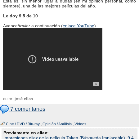
Esta es, sin menor lugar a dudas (en mi opinión personal, como
siempre), una de las mejores películas del año.
Le doy 9.5 de 10
Avance/
trailer
a continuación (
enlace YouTube
)...
autor:
josé elías
7 comentarios
Cine / DVD / Blu-ray
,
Opinión / Análisis
,
Videos
Previamente en eliax:
Impresiones eliax de la película Taken (Búsqueda Implacable), 9.4