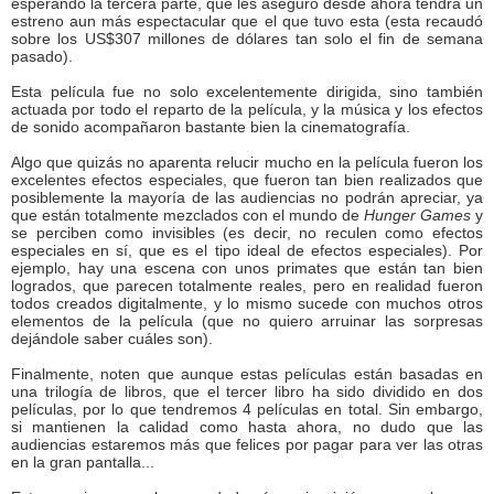
esperando la tercera parte, que les aseguro desde ahora tendrá un
estreno aun más espectacular que el que tuvo esta (esta recaudó
sobre los US$307 millones de dólares tan solo el fin de semana
pasado).
Esta película fue no solo excelentemente dirigida, sino también
actuada por todo el reparto de la película, y la música y los efectos
de sonido acompañaron bastante bien la cinematografía.
Algo que quizás no aparenta relucir mucho en la película fueron los
excelentes efectos especiales, que fueron tan bien realizados que
posiblemente la mayoría de las audiencias no podrán apreciar, ya
que están totalmente mezclados con el mundo de
Hunger Games
y
se perciben como invisibles (es decir, no reculen como efectos
especiales en sí, que es el tipo ideal de efectos especiales). Por
ejemplo, hay una escena con unos primates que están tan bien
logrados, que parecen totalmente reales, pero en realidad fueron
todos creados digitalmente, y lo mismo sucede con muchos otros
elementos de la película (que no quiero arruinar las sorpresas
dejándole saber cuáles son).
Finalmente, noten que aunque estas películas están basadas en
una trilogía de libros, que el tercer libro ha sido dividido en dos
películas, por lo que tendremos 4 películas en total. Sin embargo,
si mantienen la calidad como hasta ahora, no dudo que las
audiencias estaremos más que felices por pagar para ver las otras
en la gran pantalla...