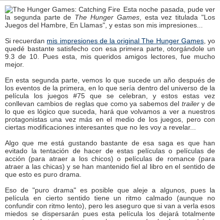
Esta noche pasada, pude ver
la segunda parte de
The Hunger Games
, esta vez titulada "Los
Juegos del Hambre, En Llamas", y estas son mis impresiones...
Si recuerdan
mis impresiones de la original The Hunger Games
, yo
quedé bastante satisfecho con esa primera parte, otorgándole un
9.3 de 10. Pues esta, mis queridos amigos lectores, fue mucho
mejor.
En esta segunda parte, vemos lo que sucede un año después de
los eventos de la primera, en lo que sería dentro del universo de la
película los juegos #75 que se celebran, y estos estas vez
conllevan cambios de reglas que como ya sabemos del
trailer
y de
lo que es lógico que suceda, hará que volvamos a ver a nuestros
protagonistas una vez más en el medio de los juegos, pero con
ciertas modificaciones interesantes que no les voy a revelar...
Algo que me está gustando bastante de esa saga es que han
evitado la tentación de hacer de estas películas o películas de
acción (para atraer a los chicos) o películas de romance (para
atraer a las chicas) y se han mantenido fiel al libro en el sentido de
que esto es puro drama.
Eso de "puro drama" es posible que aleje a algunos, pues la
película en cierto sentido tiene un ritmo calmado (aunque no
confundir con ritmo lento), pero les aseguro que si van a verla esos
miedos se dispersarán pues esta película los dejará totalmente