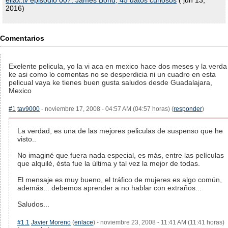
eliax.tv episodio 007: James Bond, 45 datos curiosos
( jun 13,
2016)
Comentarios
Exelente pelicula, yo la vi aca en mexico hace dos meses y la verda
ke asi como lo comentas no se desperdicia ni un cuadro en esta
pelicual vaya ke tienes buen gusta saludos desde Guadalajara,
Mexico
#1
tav9000
- noviembre 17, 2008 - 04:57 AM (04:57 horas) (
responder
)
La verdad, es una de las mejores peliculas de suspenso que he
visto..
No imaginé que fuera nada especial, es más, entre las películas
que alquilé, ésta fue la última y tal vez la mejor de todas.
El mensaje es muy bueno, el tráfico de mujeres es algo común,
además... debemos aprender a no hablar con extraños...
Saludos...
#1.1
Javier Moreno
(
enlace
) - noviembre 23, 2008 - 11:41 AM (11:41 horas)