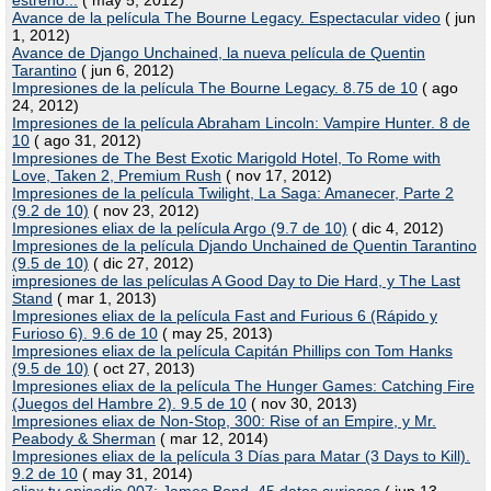
estreno...
( may 5, 2012)
Avance de la película The Bourne Legacy. Espectacular video
( jun
1, 2012)
Avance de Django Unchained, la nueva película de Quentin
Tarantino
( jun 6, 2012)
Impresiones de la película The Bourne Legacy. 8.75 de 10
( ago
24, 2012)
Impresiones de la película Abraham Lincoln: Vampire Hunter. 8 de
10
( ago 31, 2012)
Impresiones de The Best Exotic Marigold Hotel, To Rome with
Love, Taken 2, Premium Rush
( nov 17, 2012)
Impresiones de la película Twilight, La Saga: Amanecer, Parte 2
(9.2 de 10)
( nov 23, 2012)
Impresiones eliax de la película Argo (9.7 de 10)
( dic 4, 2012)
Impresiones de la película Djando Unchained de Quentin Tarantino
(9.5 de 10)
( dic 27, 2012)
impresiones de las películas A Good Day to Die Hard, y The Last
Stand
( mar 1, 2013)
Impresiones eliax de la película Fast and Furious 6 (Rápido y
Furioso 6). 9.6 de 10
( may 25, 2013)
Impresiones eliax de la película Capitán Phillips con Tom Hanks
(9.5 de 10)
( oct 27, 2013)
Impresiones eliax de la película The Hunger Games: Catching Fire
(Juegos del Hambre 2). 9.5 de 10
( nov 30, 2013)
Impresiones eliax de Non-Stop, 300: Rise of an Empire, y Mr.
Peabody & Sherman
( mar 12, 2014)
Impresiones eliax de la película 3 Días para Matar (3 Days to Kill).
9.2 de 10
( may 31, 2014)