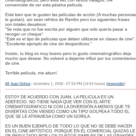
cinematográficos, pero esta vez con tantos halagos, me
convenciste de ver esta pésima película.
Está bien que te gusten las películas de acción (A muchas personas
le gustan), así sean refritos de Rambo pero tus siguientes frases
son totales desatinos:
"Se nota que no fue escrita por alguien que solo quería pasar a
recoger un cheque".
"Este es el tipo de películas que deben utilizarse en clases de cine".
"Excelente ejemplo de cine sin desperdicios."
Insisto, tu blog es muy bueno pero tu gusto cinematrográfico deja
mucho que desear. No volveré a dejarme influir por tus comentarios
de cine.
Terrible película, me aburrí.
#8
Juan Ochoa
- diciembre 1, 2008 - 07:54 PM (19:54 horas) (
responder
)
ESTOY DE ACUERDO CON JUAN, LA PELICULA ES UN
ADEFECIO. NO TIENE NADA QUE VER CON EL ARTE
CINEMATOGRAFICO NI CON LA DIVERSIÓN A MENOS QUE TE
DIVIERTAS CON VIENDO COMO UN TIPO GOLPEA A TODO EL
QUE SE LE ATRAVIESA COMO UN GORILA.
ES UN BUEN EJEMPLO DE TODO LO QUE NO SE DEBE HACER
EN EL CINE ARTÍSTICO, PORQUE EN EL COMERCIAL QUIZAS LE
DE RESULTADO POR LOS GUSTOS SIMPLES DE LAS GRANDES