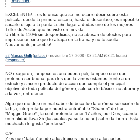
(
responder
)
EXCELENTE!... es lo único que se me ocurre decir sobre esta
película. desde la primera escena, hasta el desenlace, es imposible
sacarle el ojo a la pantalla. Sin lugar a dudas uno de los mejores
Triller de Acción que he visto en mi vida.
Un libreto 110% sin desperdicios, no se abusan de efectos para
impresionar, sino que te atrapa en la trama y no te suelta.
Nuevamente, increíble!
#2
Marcos Gritti
(
enlace
) - noviembre 17, 2008 - 08:21 AM (08:21 horas)
(
responder
)
NO exageren, tampoco es una buena peli, tampoco creo que
pretenda ser buena, para los que la vimos estamos frente a un
estricto y sincero producto de acción que cumple el principal
objetivo de toda película del género, solo con lo básico: no aburrir y
a la vez, entretener.
Algo que me dejo un mal sabor de boca fue la errónea selección de
la hija, interpretada por nuestra entrañable "Shanon" de Lost,
*Maggie Grace* , la cual pretende tener 17 años, por Dios, cuando
en realidad lleva 25 (los cuales ya se le notan) sobre la Tierra. Esta
muchacha le gusta "perderse".
C/P
Y es que ‘Taken’ acude a los tópicos, pero sólo a los justos.