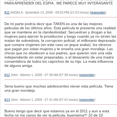
PARA APRENDER DEL ESPIA , ME PARECE MUY INTERASANTE
#11
ANGELA - diciembre 13, 2008 - 09:53 PM (21:53 horas) (
responder
)
De mi parte podría decir que TAKEN es una de las mejores
peliculas de los últimos años. Esta película te presenta una realdad
que se mantiene en la clandestinidad: Secuestran y drogan a las
mujeres para ejercer la prostitucion y luego cuando ya no sirven las
matan de sobredosis, la corrupcion policial, el millonario depravado
que compra vírgenes (en este caso un jeque arabe), los obreros
que pagan por estas mujeres y te enseña una gran moraleja: Las
chicas que no obedecen a sus padres, que quieren vivir una vida
independiente sin estar preparadas, o el desacierto de una madre
consentidora de todos los caprichos de su hija. La mala influencia
de alguna amiga.
#12
John - febrero 1, 2009 - 07:39 AM (07:39 horas) (
responder
)
Seria bueno que muchas adolescentes vieran esta película. Tiene
una gran moraleja.
#13
John - febrero 1, 2009 - 07:41 AM (07:41 horas) (
responder
)
Bueno tengo que decir que estamos ya en el 2011 y aun a esta
fecha no me canso de ver la pelicula, buenisima!!! 10 de 10