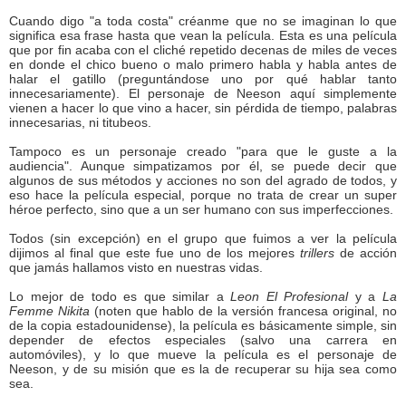
Cuando digo "a toda costa" créanme que no se imaginan lo que
significa esa frase hasta que vean la película. Esta es una película
que por fin acaba con el cliché repetido decenas de miles de veces
en donde el chico bueno o malo primero habla y habla antes de
halar el gatillo (preguntándose uno por qué hablar tanto
innecesariamente). El personaje de Neeson aquí simplemente
vienen a hacer lo que vino a hacer, sin pérdida de tiempo, palabras
innecesarias, ni titubeos.
Tampoco es un personaje creado "para que le guste a la
audiencia". Aunque simpatizamos por él, se puede decir que
algunos de sus métodos y acciones no son del agrado de todos, y
eso hace la película especial, porque no trata de crear un super
héroe perfecto, sino que a un ser humano con sus imperfecciones.
Todos (sin excepción) en el grupo que fuimos a ver la película
dijimos al final que este fue uno de los mejores
trillers
de acción
que jamás hallamos visto en nuestras vidas.
Lo mejor de todo es que similar a
Leon El Profesional
y a
La
Femme Nikita
(noten que hablo de la versión francesa original, no
de la copia estadounidense), la película es básicamente simple, sin
depender de efectos especiales (salvo una carrera en
automóviles), y lo que mueve la película es el personaje de
Neeson, y de su misión que es la de recuperar su hija sea como
sea.