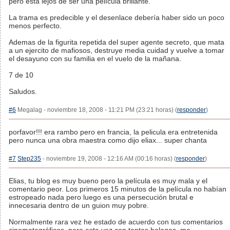
pero está lejos de ser una película brillante.
La trama es predecible y el desenlace debería haber sido un poco
menos perfecto.
Ademas de la figurita repetida del super agente secreto, que mata
a un ejercito de mafiosos, destruye media cuidad y vuelve a tomar
el desayuno con su familia en el vuelo de la mañana.
7 de 10
Saludos.
#6
Megalag - noviembre 18, 2008 - 11:21 PM (23:21 horas) (
responder
)
porfavor!!! era rambo pero en francia, la pelicula era entretenida
pero nunca una obra maestra como dijo eliax... super chanta
#7
Step235
- noviembre 19, 2008 - 12:16 AM (00:16 horas) (
responder
)
Elias, tu blog es muy bueno pero la película es muy mala y el
comentario peor. Los primeros 15 minutos de la película no habían
estropeado nada pero luego es una persecución brutal e
innecesaria dentro de un guion muy pobre.
Normalmente rara vez he estado de acuerdo con tus comentarios