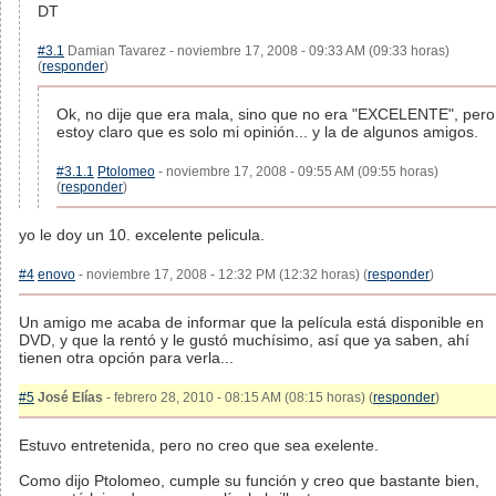
DT
#3.1
Damian Tavarez - noviembre 17, 2008 - 09:33 AM (09:33 horas)
(
responder
)
Ok, no dije que era mala, sino que no era "EXCELENTE", pero
estoy claro que es solo mi opinión... y la de algunos amigos.
#3.1.1
Ptolomeo
- noviembre 17, 2008 - 09:55 AM (09:55 horas)
(
responder
)
yo le doy un 10. excelente pelicula.
#4
enovo
- noviembre 17, 2008 - 12:32 PM (12:32 horas) (
responder
)
Un amigo me acaba de informar que la película está disponible en
DVD, y que la rentó y le gustó muchísimo, así que ya saben, ahí
tienen otra opción para verla...
#5
José Elías
- febrero 28, 2010 - 08:15 AM (08:15 horas) (
responder
)
Estuvo entretenida, pero no creo que sea exelente.
Como dijo Ptolomeo, cumple su función y creo que bastante bien,