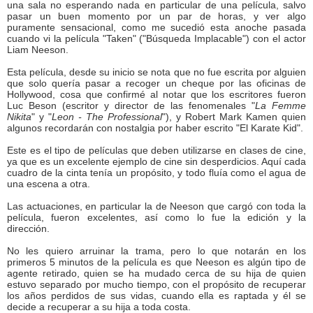
una sala no esperando nada en particular de una película, salvo
pasar un buen momento por un par de horas, y ver algo
puramente sensacional, como me sucedió esta anoche pasada
cuando vi la película "Taken" ("Búsqueda Implacable") con el actor
Liam Neeson.
Esta película, desde su inicio se nota que no fue escrita por alguien
que solo quería pasar a recoger un cheque por las oficinas de
Hollywood, cosa que confirmé al notar que los escritores fueron
Luc Beson (escritor y director de las fenomenales "
La Femme
Nikita
" y "
Leon - The Professional
"), y Robert Mark Kamen quien
algunos recordarán con nostalgia por haber escrito "El Karate Kid".
Este es el tipo de películas que deben utilizarse en clases de cine,
ya que es un excelente ejemplo de cine sin desperdicios. Aquí cada
cuadro de la cinta tenía un propósito, y todo fluía como el agua de
una escena a otra.
Las actuaciones, en particular la de Neeson que cargó con toda la
película, fueron excelentes, así como lo fue la edición y la
dirección.
No les quiero arruinar la trama, pero lo que notarán en los
primeros 5 minutos de la película es que Neeson es algún tipo de
agente retirado, quien se ha mudado cerca de su hija de quien
estuvo separado por mucho tiempo, con el propósito de recuperar
los años perdidos de sus vidas, cuando ella es raptada y él se
decide a recuperar a su hija a toda costa.