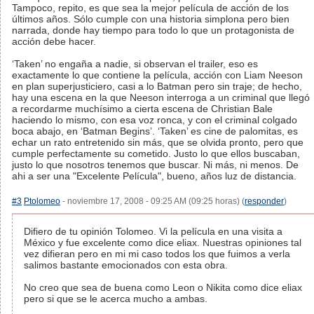
Tampoco, repito, es que sea la mejor película de acción de los
últimos años. Sólo cumple con una historia simplona pero bien
narrada, donde hay tiempo para todo lo que un protagonista de
acción debe hacer.
‘Taken’ no engaña a nadie, si observan el trailer, eso es
exactamente lo que contiene la película, acción con Liam Neeson
en plan superjusticiero, casi a lo Batman pero sin traje; de hecho,
hay una escena en la que Neeson interroga a un criminal que llegó
a recordarme muchísimo a cierta escena de Christian Bale
haciendo lo mismo, con esa voz ronca, y con el criminal colgado
boca abajo, en ‘Batman Begins’. ‘Taken’ es cine de palomitas, es
echar un rato entretenido sin más, que se olvida pronto, pero que
cumple perfectamente su cometido. Justo lo que ellos buscaban,
justo lo que nosotros tenemos que buscar. Ni más, ni menos. De
ahi a ser una "Excelente Película", bueno, años luz de distancia.
#3
Ptolomeo
- noviembre 17, 2008 - 09:25 AM (09:25 horas) (
responder
)
Difiero de tu opinión Tolomeo. Vi la película en una visita a
México y fue excelente como dice eliax. Nuestras opiniones tal
vez difieran pero en mi mi caso todos los que fuimos a verla
salimos bastante emocionados con esta obra.
No creo que sea de buena como Leon o Nikita como dice eliax
pero si que se le acerca mucho a ambas.