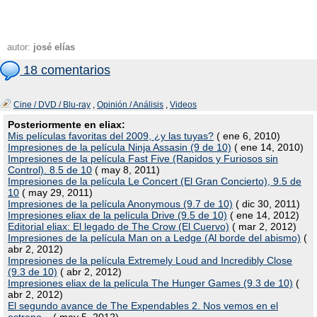
autor:
josé elías
18 comentarios
Cine / DVD / Blu-ray
,
Opinión / Análisis
,
Videos
Posteriormente en eliax:
Mis películas favoritas del 2009, ¿y las tuyas?
( ene 6, 2010)
Impresiones de la película Ninja Assasin (9 de 10)
( ene 14, 2010)
Impresiones de la película Fast Five (Rapidos y Furiosos sin
Control). 8.5 de 10
( may 8, 2011)
Impresiones de la película Le Concert (El Gran Concierto), 9.5 de
10
( may 29, 2011)
Impresiones de la película Anonymous (9.7 de 10)
( dic 30, 2011)
Impresiones eliax de la película Drive (9.5 de 10)
( ene 14, 2012)
Editorial eliax: El legado de The Crow (El Cuervo)
( mar 2, 2012)
Impresiones de la película Man on a Ledge (Al borde del abismo)
(
abr 2, 2012)
Impresiones de la película Extremely Loud and Incredibly Close
(9.3 de 10)
( abr 2, 2012)
Impresiones eliax de la película The Hunger Games (9.3 de 10)
(
abr 2, 2012)
El segundo avance de The Expendables 2. Nos vemos en el