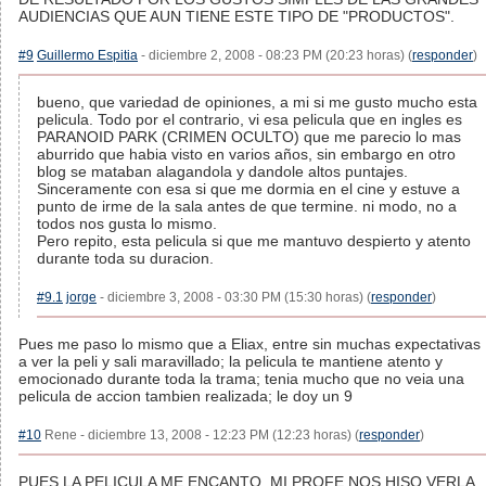
AUDIENCIAS QUE AUN TIENE ESTE TIPO DE "PRODUCTOS".
#9
Guillermo Espitia
- diciembre 2, 2008 - 08:23 PM (20:23 horas) (
responder
)
bueno, que variedad de opiniones, a mi si me gusto mucho esta
pelicula. Todo por el contrario, vi esa pelicula que en ingles es
PARANOID PARK (CRIMEN OCULTO) que me parecio lo mas
aburrido que habia visto en varios años, sin embargo en otro
blog se mataban alagandola y dandole altos puntajes.
Sinceramente con esa si que me dormia en el cine y estuve a
punto de irme de la sala antes de que termine. ni modo, no a
todos nos gusta lo mismo.
Pero repito, esta pelicula si que me mantuvo despierto y atento
durante toda su duracion.
#9.1
jorge
- diciembre 3, 2008 - 03:30 PM (15:30 horas) (
responder
)
Pues me paso lo mismo que a Eliax, entre sin muchas expectativas
a ver la peli y sali maravillado; la pelicula te mantiene atento y
emocionado durante toda la trama; tenia mucho que no veia una
pelicula de accion tambien realizada; le doy un 9
#10
Rene - diciembre 13, 2008 - 12:23 PM (12:23 horas) (
responder
)
PUES LA PELICULA ME ENCANTO, MI PROFE NOS HISO VERLA