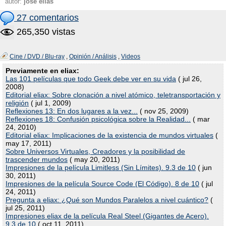
autor:
josé elías
27 comentarios
265,350 vistas
Cine / DVD / Blu-ray
,
Opinión / Análisis
,
Videos
Previamente en eliax:
Las 101 películas que todo Geek debe ver en su vida
( jul 26,
2008)
Editorial eliax: Sobre clonación a nivel atómico, teletransportación y
religión
( jul 1, 2009)
Reflexiones 13: En dos lugares a la vez...
( nov 25, 2009)
Reflexiones 18: Confusión psicológica sobre la Realidad...
( mar
24, 2010)
Editorial eliax: Implicaciones de la existencia de mundos virtuales
(
may 17, 2011)
Sobre Universos Virtuales, Creadores y la posibilidad de
trascender mundos
( may 20, 2011)
Impresiones de la película Limitless (Sin Límites). 9.3 de 10
( jun
30, 2011)
Impresiones de la película Source Code (El Código). 8 de 10
( jul
24, 2011)
Pregunta a eliax: ¿Qué son Mundos Paralelos a nivel cuántico?
(
jul 25, 2011)
Impresiones eliax de la película Real Steel (Gigantes de Acero).
9.3 de 10
( oct 11, 2011)