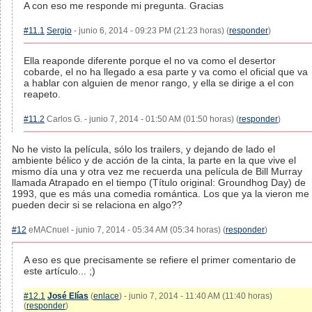
A con eso me responde mi pregunta. Gracias
#11.1
Sergio
- junio 6, 2014 - 09:23 PM (21:23 horas) (
responder
)
Ella reaponde diferente porque el no va como el desertor
cobarde, el no ha llegado a esa parte y va como el oficial que va
a hablar con alguien de menor rango, y ella se dirige a el con
reapeto.
#11.2
Carlos G. - junio 7, 2014 - 01:50 AM (01:50 horas) (
responder
)
No he visto la película, sólo los trailers, y dejando de lado el
ambiente bélico y de acción de la cinta, la parte en la que vive el
mismo día una y otra vez me recuerda una película de Bill Murray
llamada Atrapado en el tiempo (Título original: Groundhog Day) de
1993, que es más una comedia romántica. Los que ya la vieron me
pueden decir si se relaciona en algo??
#12
eMACnuel - junio 7, 2014 - 05:34 AM (05:34 horas) (
responder
)
A eso es que precisamente se refiere el primer comentario de
este artículo... ;)
#12.1
José Elías
(
enlace
) - junio 7, 2014 - 11:40 AM (11:40 horas)
(
responder
)