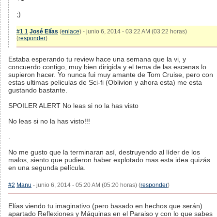
;)
#1.1
José Elías
(
enlace
) - junio 6, 2014 - 03:22 AM (03:22 horas)
(
responder
)
Estaba esperando tu review hace una semana que la vi, y
concuerdo contigo, muy bien dirigida y el tema de las escenas lo
supieron hacer. Yo nunca fui muy amante de Tom Cruise, pero con
estas ultimas peliculas de Sci-fi (Oblivion y ahora esta) me esta
gustando bastante.
SPOILER ALERT No leas si no la has visto
No leas si no la has visto!!!
.
No me gusto que la terminaran así, destruyendo al líder de los
malos, siento que pudieron haber explotado mas esta idea quizás
en una segunda película.
#2
Manu
- junio 6, 2014 - 05:20 AM (05:20 horas) (
responder
)
Elías viendo tu imaginativo (pero basado en hechos que serán)
apartado Reflexiones y Máquinas en el Paraiso y con lo que sabes