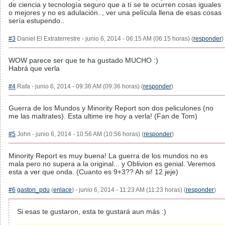
de ciencia y tecnología seguro que a tí se te ocurren cosas iguales
o mejores y no es adulación.., ver una película llena de esas cosas
sería estupendo..
#3
Daniel El Extraterrestre - junio 6, 2014 - 06:15 AM (06:15 horas) (
responder
)
WOW parece ser que te ha gustado MUCHO :)
Habrá que verla
#4
Rafa - junio 6, 2014 - 09:36 AM (09:36 horas) (
responder
)
Guerra de los Mundos y Minority Report son dos peliculones (no
me las maltrates). Esta ultime ire hoy a verla! (Fan de Tom)
#5
John - junio 6, 2014 - 10:56 AM (10:56 horas) (
responder
)
Minority Report es muy buena! La guerra de los mundos no es
mala pero no supera a la original... y Oblivion es genial. Veremos
esta a ver que onda. (Cuanto es 9+3?? Ah si! 12 jeje)
#6
gaston_pdu
(
enlace
) - junio 6, 2014 - 11:23 AM (11:23 horas) (
responder
)
Si esas te gustaron, esta te gustará aun más :)