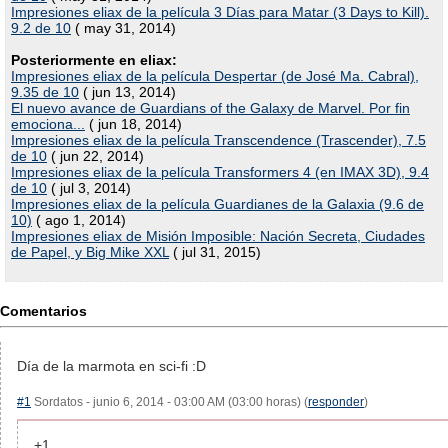
Impresiones eliax de la película 3 Días para Matar (3 Days to Kill).
9.2 de 10
( may 31, 2014)
Posteriormente en eliax:
Impresiones eliax de la película Despertar (de José Ma. Cabral),
9.35 de 10
( jun 13, 2014)
El nuevo avance de Guardians of the Galaxy de Marvel. Por fin
emociona...
( jun 18, 2014)
Impresiones eliax de la película Transcendence (Trascender), 7.5
de 10
( jun 22, 2014)
Impresiones eliax de la película Transformers 4 (en IMAX 3D), 9.4
de 10
( jul 3, 2014)
Impresiones eliax de la película Guardianes de la Galaxia (9.6 de
10)
( ago 1, 2014)
Impresiones eliax de Misión Imposible: Nación Secreta, Ciudades
de Papel, y Big Mike XXL
( jul 31, 2015)
Comentarios
Día de la marmota en sci-fi :D
#1
Sordatos - junio 6, 2014 - 03:00 AM (03:00 horas) (
responder
)
+1