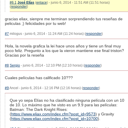
#6.1
José Elías
(
enlace
) - junio 6, 2014 - 11:51 AM (11:51 horas)
(
responder
)
gracias eliax, sienpre me terminan sorprendiendo tus reseñas de
peliculas ;) felicidades por tu web!
#7
milogus - junio 6, 2014 - 11:24 AM (11:24 horas) (
responder
)
Hola, la novela grafica la lei hace unos años y tiene un final muy
poco feliz. Pregunto a los que la vieron mantiene ese final triston?
Gracias por la reseña
#8
Sergio
- junio 6, 2014 - 12:10 PM (12:10 horas) (
responder
)
Cuales películas has calificado 10???
#9
Ancel - junio 6, 2014 - 12:16 PM (12:16 horas) (
responder
)
Que yo sepa Elías no ha clasificado ninguna película con un 10
de 10. Lo máximo que he visto es un 9.9 para las películas:
Batman: The Dark Knight Rises:
(
https://www.eliax.com/index.cfm?post_id=9573
) y Gravity
(
https://www.eliax.com/index.cfm?post_id=10700
).