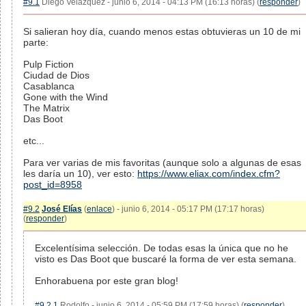
#9.1
Diego Velázquez - junio 6, 2014 - 04:13 PM (16:13 horas) (
responder
)
Si salieran hoy día, cuando menos estas obtuvieras un 10 de mi
parte:
Pulp Fiction
Ciudad de Dios
Casablanca
Gone with the Wind
The Matrix
Das Boot
etc...
Para ver varias de mis favoritas (aunque solo a algunas de esas
les daría un 10), ver esto:
https://www.eliax.com/index.cfm?
post_id=8958
#9.2
José Elías
(
enlace
) - junio 6, 2014 - 05:17 PM (17:17 horas)
(
responder
)
Excelentísima selección. De todas esas la única que no he
visto es Das Boot que buscaré la forma de ver esta semana.
Enhorabuena por este gran blog!
#9.2.1
Rodolfo - junio 6, 2014 - 05:59 PM (17:59 horas) (
responder
)