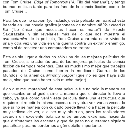
con Tom Cruise,
Edge of Tomorrow
("Al Filo del Mañana"), y tengo
buenas noticias tanto para los fans de la ciencia ficción, como de
Tom Cruise...
Para los que no sabían (yo incluido), esta película en realidad está
basada en una novela gráfica japonesa de nombre
All You Need Is
Kill
("Lo único que necesitas hacer es matar") de Hiroshi
Sakurazaka, y sin revelarles más de lo que nos muestra el
avance/
trailer
de la película, Tom Cruise aparenta estar viviendo
una y otra vez una vida en una guerra contra un extraño enemigo,
como si de resetear una computadora se tratara...
Esta es sin lugar a dudas no sólo una de las mejores películas de
Tom Cruise, sino además una de las mejores películas de ciencia
ficción de tiempos recientes. Esta es muchísimo mejor que trabajos
pasados de Cruise como fueron la mediocre Guerra de los
Mundos, o la anémica
Minority Report
(que no es que haya sido
mala, sino que pudo haber sido mucho mejor).
Algo que me impresionó de esta película fue no solo la manera en
que escribieron el guión, sino la manera que el director lo llevó a
cabo, ya que como verán esta película tiene una estructura que
requiere el repetir la misma escena una y otra vez varias veces, lo
que sí no se maneja con cuidado puede llevar o a hacer la película
muy tediosa de ver, o a ser muy aburrida, pero los realizadores
crearon un excelente balance entre ambos extremos, haciendo
que disfrutemos las escenas y que de paso no queramos siquiera
pestañear para no perdernos algún detalle importante.