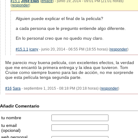
#15.1
José Elías
(
enlace
) - junio 19, 2014 - 09:01 PM (21:01 horas)
(
responder
)
Alguien puede explicar el final de la pelicula?
a cada persona que le pregunto entiende algo diferente.
En lo personal creo que no quedo muy claro.
#15.1.1
icany
- junio 20, 2014 - 06:55 PM (18:55 horas) (
responder
)
Me parecio muy buena pelicula, con excelentes efectos, la verdad
que me encantó la primera entrega y la idea que tuvieron. Tom
Cruise como siempre bueno para las de acción, no me sorprende
que esta película tenga segunda parte.
#16
Sara
- septiembre 1, 2015 - 08:18 PM (20:18 horas) (
responder
)
Añadir Comentario
tu nombre
tu email
(opcional)
web personal