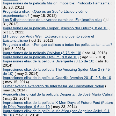
Impresiones de la película Misión Imposible: Protocolo Fantasma
(
dic 23, 2011)
Pregunta a eliax: ¿Qué es un Sueño Lúcido y cómo
experimentarlo?
( may 15, 2012)
Los 5 distintos tipos de universos paralelos. Explicación eliax
( jul
31, 2012)
Impresiones de la película Looper (Asesino del Futuro). 8 de 10
(
oct 17, 2012)
El Huevo, por Andy Weir. Extraordinario cuento sobre el
Existencialismo
( oct 18, 2012)
Pregunta a eliax: ¿Por qué calificas a todas las películas tan altas?
( feb 8, 2013)
Impresiones de la película Oblivion (8.75 de 10)
( abr 14, 2013)
Impresiones de la película Elysium (8.8 de 10)
( ago 25, 2013)
Impresiones eliax de la película Divergente (9.15 de 10)
( abr 18,
2014)
Impresiones eliax de la película The Amazing Spider-Man 2 (9.45
de 10)
( may 2, 2014)
Impresiones eliax de la película Godzilla (versión 2014). 9.3 de 10
( may 15, 2014)
Primer avance extendido de Interstellar, de Christopher Nolan
(
may 16, 2014)
Avance/trailer oficial de la película Despertar, de José María Cabral
( may 22, 2014)
Impresiones eliax de la película X-Men Days of Future Past (Futuro
de Días Pasados). 9.6 de 10
( may 23, 2014)
Impresiones eliax de la película Maléfica (con Angelina Jolie). 9.1
de 10
( may 31, 2014)