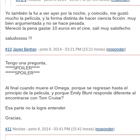
Yo también la fui a ver ayer por la noche, y coincido, me gustó
mucho la película, y la forma distinta de hacer ciencia ficción. muy
bien argumentada y no se hace pesada.
Mereció la pena gastar 10 euros en el cine, salí muy satisfecho.
saludossss !!!
#10
Javier Bertran
- junio 6, 2014 - 03:21 PM (15:21 horas) (
responder
)
Tengo una pregunta,
*****SPOILER*****
******SPOILER****
Al final cuando muere el Omega, porque se regresan hasta el
principio de la pelicula, y porque Emily Blunt responde diferente al
encontrarse con Tom Cruise?
Esa parte no la logre entender
Gracias,
#11
Nicolas - junio 6, 2014 - 03:41 PM (15:41 horas) (
responder
)