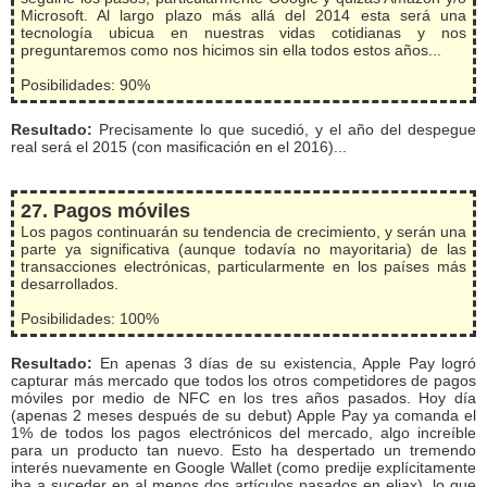
Microsoft. Al largo plazo más allá del 2014 esta será una
tecnología ubicua en nuestras vidas cotidianas y nos
preguntaremos como nos hicimos sin ella todos estos años...
Posibilidades: 90%
Resultado:
Precisamente lo que sucedió, y el año del despegue
real será el 2015 (con masificación en el 2016)...
27. Pagos móviles
Los pagos continuarán su tendencia de crecimiento, y serán una
parte ya significativa (aunque todavía no mayoritaria) de las
transacciones electrónicas, particularmente en los países más
desarrollados.
Posibilidades: 100%
Resultado:
En apenas 3 días de su existencia, Apple Pay logró
capturar más mercado que todos los otros competidores de pagos
móviles por medio de NFC en los tres años pasados. Hoy día
(apenas 2 meses después de su debut) Apple Pay ya comanda el
1% de todos los pagos electrónicos del mercado, algo increíble
para un producto tan nuevo. Esto ha despertado un tremendo
interés nuevamente en Google Wallet (como predije explícitamente
iba a suceder en al menos dos artículos pasados en eliax), lo que