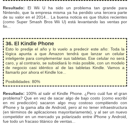
Resultado:
El Wii U ha sido un problema tan grande para
Nintendo, que la empresa misma ya ha perdido una tercera parte
de su valor en el 2014... La buena noticia es que títulos recientes
(como Super Smash Bros Wii U) está levantando las ventas por
fin...
36. El Kindle Phone
Esto lo predije el año y lo vuelo a predecir este año: Toda la
lógica apunta a que Amazon tendrá que lanzar un celular
inteligente para complementar sus tabletas. Ese celular no será
caro, y al contrario, se subsidiará lo más posible, con un modelo
de negocio casi idéntico al de las tabletas Kindle. Vamos a
llamarlo por ahora el Kindle Ice...
Posibilidades: 80%
Resultado:
100% al salir el Kindle Phone. ¿Pero cuál fue el gran
problema? Que en vez de sacar algo de bajo costo (como escribí
en mi predicción) sacaron algo muy costoso compitiendo con
iPhone y la gama alta de Android, pero al no tener infraestructura
(en términos de aplicaciones mayoritariamente), y al ser un nuevo
competidor en un mercado ya polarizado entre iPhone y Android,
fue todo un fracaso titánico de ventas...