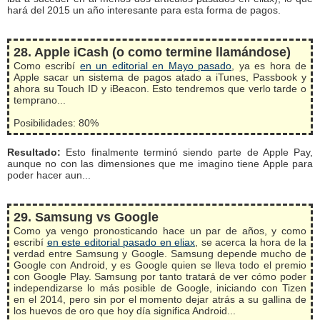
hará del 2015 un año interesante para esta forma de pagos.
28. Apple iCash (o como termine llamándose)
Como escribí
en un editorial en Mayo pasado
, ya es hora de
Apple sacar un sistema de pagos atado a iTunes, Passbook y
ahora su Touch ID y iBeacon. Esto tendremos que verlo tarde o
temprano...
Posibilidades: 80%
Resultado:
Esto finalmente terminó siendo parte de Apple Pay,
aunque no con las dimensiones que me imagino tiene Apple para
poder hacer aun...
29. Samsung vs Google
Como ya vengo pronosticando hace un par de años, y como
escribí
en este editorial pasado en eliax
, se acerca la hora de la
verdad entre Samsung y Google. Samsung depende mucho de
Google con Android, y es Google quien se lleva todo el premio
con Google Play. Samsung por tanto tratará de ver cómo poder
independizarse lo más posible de Google, iniciando con Tizen
en el 2014, pero sin por el momento dejar atrás a su gallina de
los huevos de oro que hoy día significa Android...