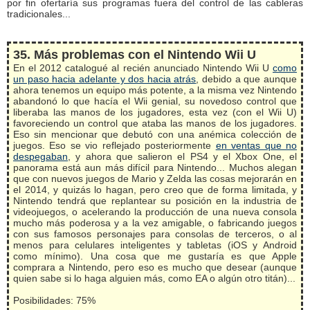
por fin ofertaría sus programas fuera del control de las cableras
tradicionales...
35. Más problemas con el Nintendo Wii U
En el 2012 catalogué al recién anunciado Nintendo Wii U
como
un paso hacia adelante y dos hacia atrás
, debido a que aunque
ahora tenemos un equipo más potente, a la misma vez Nintendo
abandonó lo que hacía el Wii genial, su novedoso control que
liberaba las manos de los jugadores, esta vez (con el Wii U)
favoreciendo un control que ataba las manos de los jugadores.
Eso sin mencionar que debutó con una anémica colección de
juegos. Eso se vio reflejado posteriormente
en ventas que no
despegaban
, y ahora que salieron el PS4 y el Xbox One, el
panorama está aun más difícil para Nintendo... Muchos alegan
que con nuevos juegos de Mario y Zelda las cosas mejorarán en
el 2014, y quizás lo hagan, pero creo que de forma limitada, y
Nintendo tendrá que replantear su posición en la industria de
videojuegos, o acelerando la producción de una nueva consola
mucho más poderosa y a la vez amigable, o fabricando juegos
con sus famosos personajes para consolas de terceros, o al
menos para celulares inteligentes y tabletas (iOS y Android
como mínimo). Una cosa que me gustaría es que Apple
comprara a Nintendo, pero eso es mucho que desear (aunque
quien sabe si lo haga alguien más, como EA o algún otro titán)...
Posibilidades: 75%