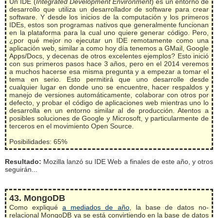
Un IDE (
Integrated Development Environment
) es un entorno de
desarrollo que utiliza un desarrollador de software para crear
software. Y desde los inicios de la computación y los primeros
IDEs, estos son programas nativos que generalmente funcionan
en la plataforma para la cual uno quiere generar código. Pero,
¿por qué mejor no ejecutar un IDE remotamente como una
aplicación web, similar a como hoy día tenemos a GMail, Google
Apps/Docs, y decenas de otros excelentes ejemplos? Esto inició
con sus primeros pasos hace 3 años, pero en el 2014 veremos
a muchos hacerse esa misma pregunta y a empezar a tomar el
tema en serio. Esto permitirá que uno desarrolle desde
cualquier lugar en donde uno se encuentre, hacer respaldos y
manejo de versiones automáticamente, colaborar con otros por
defecto, y probar el código de aplicaciones web mientras uno lo
desarrolla en un entorno similar al de producción. Atentos a
posibles soluciones de Google y Microsoft, y particularmente de
terceros en el movimiento Open Source.
Posibilidades: 65%
Resultado:
Mozilla lanzó su IDE Web a finales de este año, y otros
seguirán...
43. MongoDB
Como expliqué
a mediados de año
, la base de datos no-
relacional MongoDB ya se está convirtiendo en la base de datos