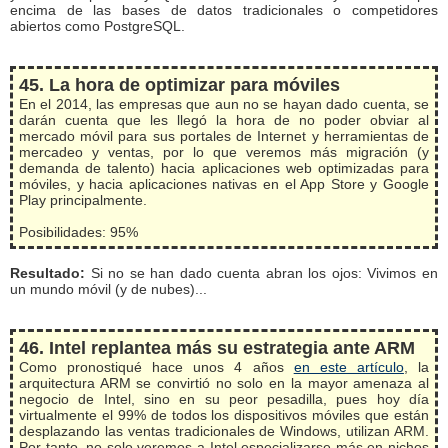
encima de las bases de datos tradicionales o competidores
abiertos como PostgreSQL.
45. La hora de optimizar para móviles
En el 2014, las empresas que aun no se hayan dado cuenta, se
darán cuenta que les llegó la hora de no poder obviar al
mercado móvil para sus portales de Internet y herramientas de
mercadeo y ventas, por lo que veremos más migración (y
demanda de talento) hacia aplicaciones web optimizadas para
móviles, y hacia aplicaciones nativas en el App Store y Google
Play principalmente.
Posibilidades: 95%
Resultado:
Si no se han dado cuenta abran los ojos: Vivimos en
un mundo móvil (y de nubes)...
46. Intel replantea más su estrategia ante ARM
Como pronostiqué hace unos 4 años
en este artículo
, la
arquitectura ARM se convirtió no solo en la mayor amenaza al
negocio de Intel, sino en su peor pesadilla, pues hoy día
virtualmente el 99% de todos los dispositivos móviles que están
desplazando las ventas tradicionales de Windows, utilizan ARM.
Por tanto, no solo veremos a Intel especializarse más en nichos