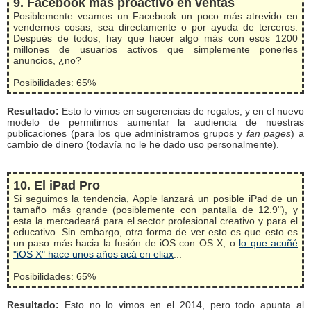
9. Facebook más proactivo en ventas
Posiblemente veamos un Facebook un poco más atrevido en
vendernos cosas, sea directamente o por ayuda de terceros.
Después de todos, hay que hacer algo más con esos 1200
millones de usuarios activos que simplemente ponerles
anuncios, ¿no?
Posibilidades: 65%
Resultado:
Esto lo vimos en sugerencias de regalos, y en el nuevo
modelo de permitirnos aumentar la audiencia de nuestras
publicaciones (para los que administramos grupos y
fan pages
) a
cambio de dinero (todavía no le he dado uso personalmente).
10. El iPad Pro
Si seguimos la tendencia, Apple lanzará un posible iPad de un
tamaño más grande (posiblemente con pantalla de 12.9"), y
esta la mercadeará para el sector profesional creativo y para el
educativo. Sin embargo, otra forma de ver esto es que esto es
un paso más hacia la fusión de iOS con OS X, o
lo que acuñé
"iOS X" hace unos años acá en eliax
...
Posibilidades: 65%
Resultado:
Esto no lo vimos en el 2014, pero todo apunta al