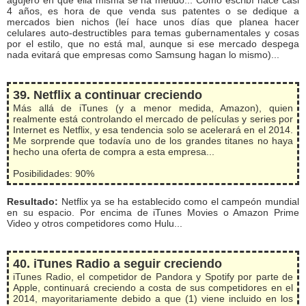
agujero en que ella misma se ha metido... Como escribí hace casi
4 años, es hora de que venda sus patentes o se dedique a
mercados bien nichos (leí hace unos días que planea hacer
celulares auto-destructibles para temas gubernamentales y cosas
por el estilo, que no está mal, aunque si ese mercado despega
nada evitará que empresas como Samsung hagan lo mismo)...
39. Netflix a continuar creciendo
Más allá de iTunes (y a menor medida, Amazon), quien
realmente está controlando el mercado de películas y series por
Internet es Netflix, y esa tendencia solo se acelerará en el 2014.
Me sorprende que todavía uno de los grandes titanes no haya
hecho una oferta de compra a esta empresa...
Posibilidades: 90%
Resultado:
Netflix ya se ha establecido como el campeón mundial
en su espacio. Por encima de iTunes Movies o Amazon Prime
Video y otros competidores como Hulu...
40. iTunes Radio a seguir creciendo
iTunes Radio, el competidor de Pandora y Spotify por parte de
Apple, continuará creciendo a costa de sus competidores en el
2014, mayoritariamente debido a que (1) viene incluido en los