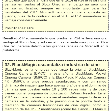
Si tuviese que apostar, diría que en el 2014 el PS4 le llevará una
ventaja en ventas al Xbox One, sin embargo no será una
ventaja significativa, aunque es importante que para las
navidades del 2014 Microsoft tenga una buena apuesta en
juegos, pues de lo contrario en el 2015 el PS4 aumentaría su
ventaja considerablemente.
Posibilidades: 60%
Resultado:
Precisamente lo que predije, el PS4 le lleva una gran
ventaja al Xbox One, y solo en el más reciente mes pudo el Xbox
One recuperarse debido a las grandes rebajas de Microsoft en la
plataforma...
32. BlackMagic escandaliza industria de cine
BlackMagic es la empresa que lanzó la original BlackMagic
Cinema Camera (BMCC), y este año la BlackMagic Pocket
Cinema Camera (BMPCC) y la BlackMagic Production Camera
4K (BMPC), a unos precios asombrosos, y con un rango
dinámico de imagen que hace apenas 5 años era el dominio de
cámaras que cuestan entre 10 y 100 veces más, y de paso
vienen con el programa de colorización DaVinci Resolve. En el
2014 es que empezaremos a ver el verdadero impacto de estas
cámaras en la industria, y la presión que le pondrá tanto al
mercado de cámaras tradicionales de cine digital, como el
mercado de las DSLR modificadas (como las Canon 5D Mark II