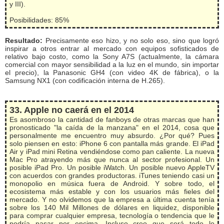
y III).
Posibilidades: 85%
Resultado:
Precisamente eso hizo, y no solo eso, sino que logró
inspirar a otros entrar al mercado con equipos sofisticados de
relativo bajo costo, como la Sony A7S (actualmente, la cámara
comercial con mayor sensibilidad a la luz en el mundo, sin importar
el precio), la Panasonic GH4 (con video 4K de fábrica), o la
Samsung NX1 (con codificación interna de H.265).
33. Apple no caerá en el 2014
Es asombroso la cantidad de fanboys de otras marcas que han
pronosticado "la caída de la manzana" en el 2014, cosa que
personalmente me encuentro muy absurdo. ¿Por qué? Pues
solo piensen en esto: iPhone 6 con pantalla más grande. El iPad
Air y iPad mini Retina vendiéndose como pan caliente. La nueva
Mac Pro atrayendo más que nunca al sector profesional. Un
posible iPad Pro. Un posible iWatch. Un posible nuevo AppleTV
con acuerdos con grandes productoras. iTunes teniendo casi un
monopolio en música fuera de Android. Y sobre todo, el
ecosistema más estable y con los usuarios más fieles del
mercado. Y no olvidemos que la empresa a última cuenta tenía
sobre los 140 Mil Millones de dólares en liquidez, disponible
para comprar cualquier empresa, tecnología o tendencia que le
podría pasar por encima. Incluso creo que será todo lo