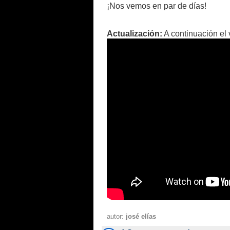
¡Nos vemos en par de días!
Actualización:
A continuación el 
autor:
josé elías