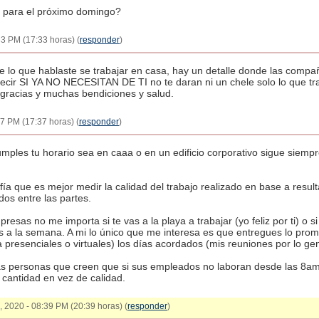
9 para el próximo domingo?
33 PM (17:33 horas) (
responder
)
re lo que hablaste se trabajar en casa, hay un detalle donde las comp
r SI YA NO NECESITAN DE TI no te daran ni un chele solo lo que tr
acias y muchas bendiciones y salud.
7 PM (17:37 horas) (
responder
)
umples tu horario sea en caaa o en un edificio corporativo sigue siempr
sofía que es mejor medir la calidad del trabajo realizado en base a resul
dos entre las partes.
sas no me importa si te vas a la playa a trabajar (yo feliz por ti) o si
ías a la semana. A mi lo único que me interesa es que entregues lo pro
a presenciales o virtuales) los días acordados (mis reuniones por lo ge
 personas que creen que si sus empleados no laboran desde las 8am
cantidad en vez de calidad.
4, 2020 - 08:39 PM (20:39 horas) (
responder
)