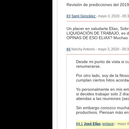
Revisión de predicciones del 201
#3
Sami González
- mayo 3, 2020 - 05:
Un placer en saludarte Eliax, Sob
LIQUIDACIÓN DE TRABAJO, es deci
OPINAS DE ESO ELIAX? Muchas gr
#4
Nelchy Antonio - mayo 3, 2020 - 05:3
Desde mi punto de vista si c
renumerarse.
Por otro lado, soy de la filo
cumplan ciertos hitos acorda
Yo personalmente en mis empre
si decides trabajar solo 2 d
atiendas a las reuniones (se
Sin embargo conozco muchas
productivos. Piensan más en 
#4.1
José Elías
(
enlace
) - mayo 