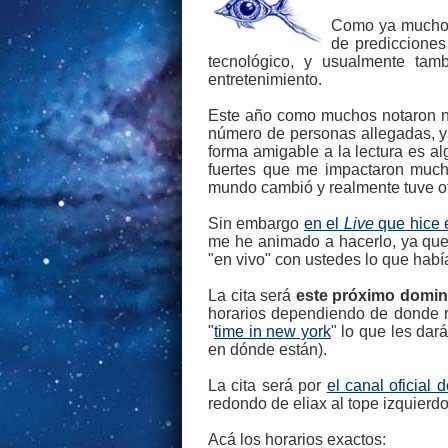
Como ya muchos l
de predicciones
tecnológico, y usualmente tam
entretenimiento.
Este año como muchos notaron no
número de personas allegadas, ya
forma amigable a la lectura es a
fuertes que me impactaron much
mundo cambió y realmente tuve otr
Sin embargo
en el
Live
que hice 
me he animado a hacerlo, ya que 
"en vivo" con ustedes lo que había
La cita será
este próximo domin
horarios dependiendo de donde re
"
time in new york
" lo que les da
en dónde están).
La cita será por
el canal oficial
redondo de eliax al tope izquierdo
Acá los horarios exactos: