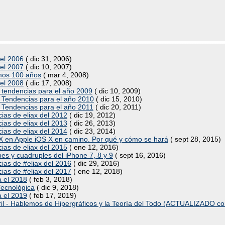
del 2006
( dic 31, 2006)
del 2007
( dic 10, 2007)
imos 100 años
( mar 4, 2008)
del 2008
( dic 17, 2008)
y tendencias para el año 2009
( dic 10, 2009)
y Tendencias para el año 2010
( dic 15, 2010)
y Tendencias para el año 2011
( dic 20, 2011)
ias de eliax del 2012
( dic 19, 2012)
ias de eliax del 2013
( dic 26, 2013)
ias de eliax del 2014
( dic 23, 2014)
S X en Apple iOS X en camino. Por qué y cómo se hará
( sept 28, 2015)
ias de eliax del 2015
( ene 12, 2016)
pes y cuadruples del iPhone 7, 8 y 9
( sept 16, 2016)
ias de #eliax del 2016
( dic 29, 2016)
ias de #eliax del 2017
( ene 12, 2018)
a el 2018
( feb 3, 2018)
Tecnológica
( dic 9, 2018)
a el 2019
( feb 17, 2019)
ril - Hablemos de Hipergráficos y la Teoría del Todo (ACTUALIZADO co