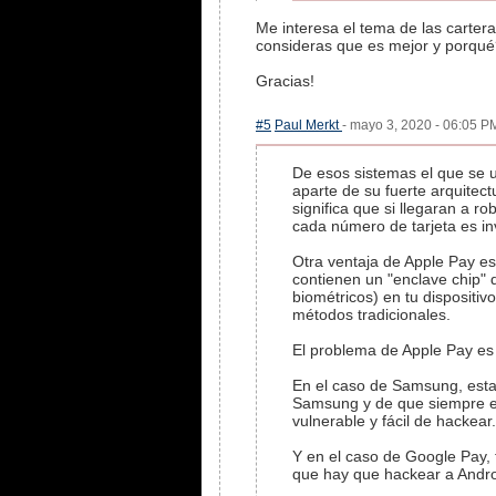
Me interesa el tema de las carter
consideras que es mejor y porqu
Gracias!
#5
Paul Merkt
- mayo 3, 2020 - 06:05 PM
De esos sistemas el que se u
aparte de su fuerte arquitec
significa que si llegaran a r
cada número de tarjeta es in
Otra ventaja de Apple Pay es
contienen un "enclave chip" 
biométricos) en tu dispositi
métodos tradicionales.
El problema de Apple Pay es 
En el caso de Samsung, esta
Samsung y de que siempre ex
vulnerable y fácil de hackear.
Y en el caso de Google Pay, 
que hay que hackear a Andro