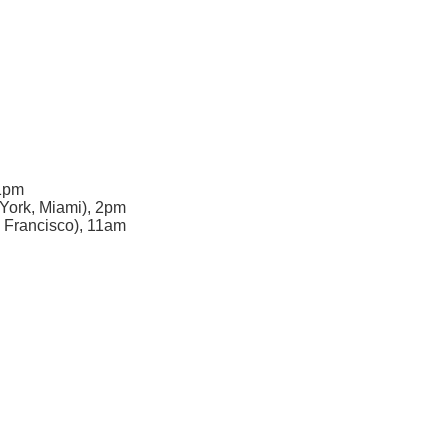
 1pm
York, Miami), 2pm
 Francisco), 11am