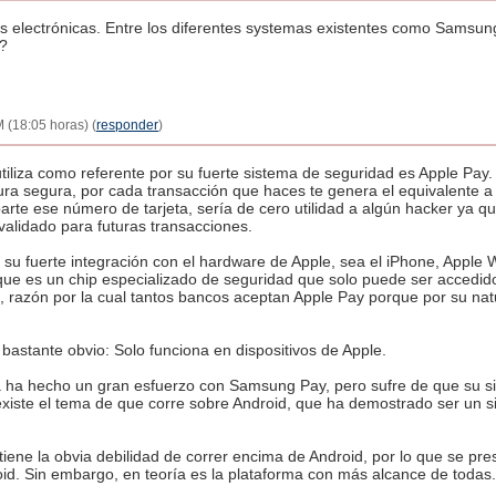
as electrónicas. Entre los diferentes systemas existentes como Samsung
é?
 (18:05 horas) (
responder
)
tiliza como referente por su fuerte sistema de seguridad es Apple Pay.
tura segura, por cada transacción que haces te genera el equivalente a 
obarte ese número de tarjeta, sería de cero utilidad a algún hacker ya 
validado para futuras transacciones.
 su fuerte integración con el hardware de Apple, sea el iPhone, Apple
que es un chip especializado de seguridad que solo puede ser accedid
vo, razón por la cual tantos bancos aceptan Apple Pay porque por su 
bastante obvio: Solo funciona en dispositivos de Apple.
 ha hecho un gran esfuerzo con Samsung Pay, pero sufre de que su sis
iste el tema de que corre sobre Android, que ha demostrado ser un 
tiene la obvia debilidad de correr encima de Android, por lo que se pre
id. Sin embargo, en teoría es la plataforma con más alcance de todas.