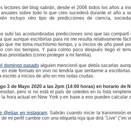
ectores del blog sabrán, desde el 2006 todos los años a inici
 anuales sobre todo lo que creo sucederá durante el año a seg
bién incluyo otro tipo de predicciones de ciencia, socie
 subí las acostumbradas predicciones sino que las compartí 
 que aunque escribirlas para mi me resulta relativamente fáci
lgo que me toma muchísimo tiempo, y a inicios de año pasé p
o con los tiempos. Y para colmo poco después llegó el tem
as prioridades (como proteger a mi familia).
el domingo pasado
alguien mencionó que debía sacarlas aunqu
en este formato en vivo no tendría que sentarme a escribirlas
 escrito a inicios de año en mis notas crudas.
go 3 de Mayo 2020 a las 2pm (14:00 horas) en horario de 
sidan, pero si no está el país de ustedes en la lista simple
rá la hora actual en New York y en base a eso pueden calcula
 de @eliax en instagram
. Sabrán cuando inicie la transmisión 
 de mi perfil cambie con una etiqueta roja que dirá "Live" ("en vi