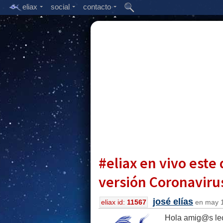
eliax
social
contacto
#eliax en vivo este
versión Coronaviru
josé elías
eliax id:
11567
en may 1
Hola amig@s lec