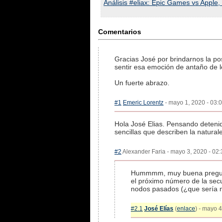
Análisis #eliax: Epic Games vs Apple,
Comentarios
Gracias José por brindarnos la po
sentir esa emoción de antaño de le
Un fuerte abrazo.
#1
Emeric Lorentz
- mayo 1, 2020 - 03:0
Hola José Elias. Pensando detenid
sencillas que describen la natural
#2
Alexander Faria - mayo 3, 2020 - 02:
Hummmm, muy buena pregunta,
el próximo número de la secue
nodos pasados (¿que sería n
#2.1
José Elías
(
enlace
) - mayo 