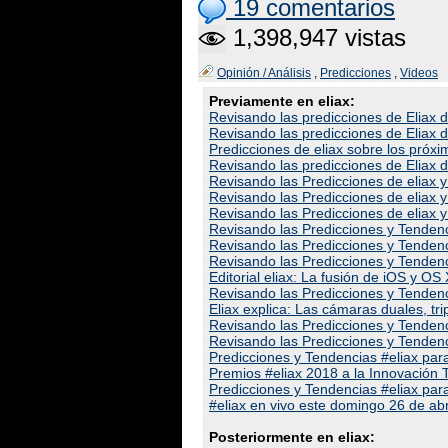
19 comentarios
1,398,947 vistas
Opinión / Análisis
,
Predicciones
,
Videos
Previamente en eliax:
Revisando las predicciones de Eliax 
Revisando las predicciones de Eliax 
Predicciones de eliax sobre los próx
Revisando las predicciones de Eliax 
Revisando las Predicciones de eliax 
Revisando las Predicciones de eliax 
Revisando las Predicciones de eliax 
Revisando las Predicciones y Tendenc
Revisando las Predicciones y Tendenc
Revisando las Predicciones y Tendenc
Editorial eliax: La fusión de iOS y O
Revisando las Predicciones y Tendenc
Eliax explica: Las cámaras duales, tri
Revisando las Predicciones y Tendenc
Revisando las Predicciones y Tendenc
Predicciones y Tendencias #eliax par
Premios #eliax 2018 a la Innovación 
Predicciones y Tendencias #eliax par
#eliax en vivo este domingo 26 de ab
Posteriormente en eliax: