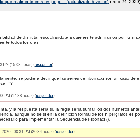
 lo que realmente está en juego... (actualizado 5 veces)
( ago 24, 2020
sibilidad de disfrutar escuchándote a quienes te admiramos por tu sinc
erte todos los días.
3 PM (15:03 horas) (
responder
)
amente, se pudiera decir que las series de fibonacci son un caso de e
eza..??
38 PM (14:38 horas) (
responder
)
 y la respuesta sería sí, la regla sería sumar los dos números anter
ncia, aunque no se si en la definición formal de los hípergrafos es pos
ecesario para implementar la Secuencia de Fibonaci?).
4, 2020 - 08:34 PM (20:34 horas) (
responder
)