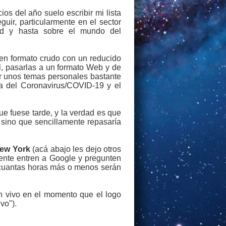
os del año suelo escribir mi lista
uir, particularmente en el sector
dad y hasta sobre el mundo del
en formato crudo con un reducido
l, pasarlas a un formato Web y de
or unos temas personales bastante
a del Coronavirus/COVID-19 y el
e fuese tarde, y la verdad es que
 sino que sencillamente repasaría
New York
(acá abajo les dejo otros
mente entren a Google y pregunten
r cuantas horas más o menos serán
en vivo en el momento que el logo
vo").