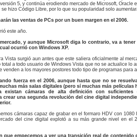
versión 5, y continúa erodiendo mercado de Microsoft, Oracle
 se hizo Código Libre, por lo que su popularidad solo aumentar
psarán las ventas de PCs por un buen margen en el 2006.
rió este año.
 mercado, y aunque Microsoft diga lo contrario, va a tener 
 cual ocurrió con Windows XP.
ara Vista surgió aun antes que este saliera oficialmente al me
 total a todo usuario de Windows Vista que no se actualice lo 
e venden a los mayores postores todo tipo de programas para a
brando fuerza en el 2006, aunque hasta que no se resuelva
n muchas más salas digitales (pero sí muchas más películas 
 existan cámaras de alta definición con suficientes 
crear una segunda revolución del cine digital independien
rior.
tenemos cámaras capaz de grabar en el formaro HDV con 1080 l
rcado del cine digital explotó a su más grande nivel en el 
en que empecemos a ver una transición real de contenido 