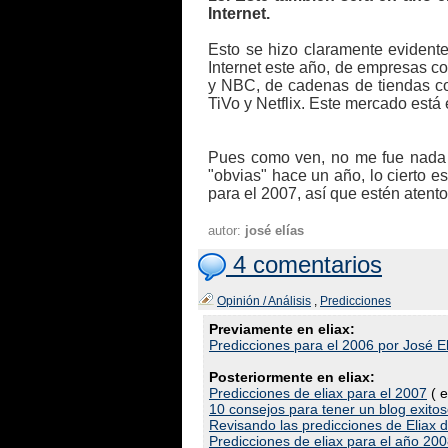
Internet.
Esto se hizo claramente evidente
Internet este año, de empresas c
y NBC, de cadenas de tiendas c
TiVo y Netflix. Este mercado está
Pues como ven, no me fue nada 
"obvias" hace un año, lo cierto 
para el 2007, así que estén atentos
autor:
josé elías
4 comentarios
Opinión / Análisis
,
Predicciones
Previamente en eliax:
Predicciones para el 2006 por José E
Posteriormente en eliax:
Predicciones de eliax para el 2007
( e
10 consejos para tener un blog exito
Revisando las predicciones de Eliax 
Predicciones de eliax para el año 20