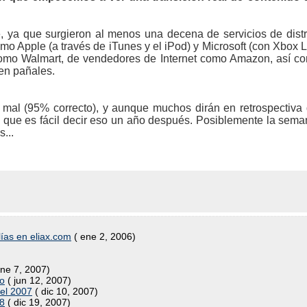
, ya que surgieron al menos una decena de servicios de distr
omo Apple (a través de iTunes y el iPod) y Microsoft (con Xbox
omo Walmart, de vendedores de Internet como Amazon, así 
 en pañales.
mal (95% correcto), y aunque muchos dirán en retrospectiva
es que es fácil decir eso un año después. Posiblemente la sema
...
lías en eliax.com
( ene 2, 2006)
ne 7, 2007)
so
( jun 12, 2007)
del 2007
( dic 10, 2007)
08
( dic 19, 2007)