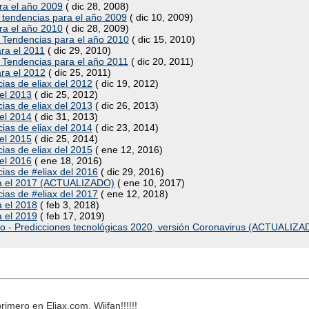
ara el año 2009
( dic 28, 2008)
y tendencias para el año 2009
( dic 10, 2009)
ara el año 2010
( dic 28, 2009)
y Tendencias para el año 2010
( dic 15, 2010)
ara el 2011
( dic 29, 2010)
y Tendencias para el año 2011
( dic 20, 2011)
ara el 2012
( dic 25, 2011)
ias de eliax del 2012
( dic 19, 2012)
 el 2013
( dic 25, 2012)
ias de eliax del 2013
( dic 26, 2013)
 el 2014
( dic 31, 2013)
ias de eliax del 2014
( dic 23, 2014)
 el 2015
( dic 25, 2014)
ias de eliax del 2015
( ene 12, 2016)
 el 2016
( ene 18, 2016)
ias de #eliax del 2016
( dic 29, 2016)
ara el 2017 (ACTUALIZADO)
( ene 10, 2017)
ias de #eliax del 2017
( ene 12, 2018)
a el 2018
( feb 3, 2018)
a el 2019
( feb 17, 2019)
yo - Predicciones tecnológicas 2020, versión Coronavirus (ACTUALIZA
rimero en Eliax.com, Wiifan!!!!!!