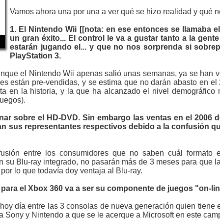
Vamos ahora una por una a ver qué se hizo realidad y qué n
1. El Nintendo Wii [[nota: en ese entonces se llamaba e
un gran éxito... El control le va a gustar tanto a la gen
estarán jugando el... y que no nos sorprenda si sobre
PlayStation 3.
unque el Nintendo Wii apenas salió unas semanas, ya se han v
nes están pre-vendidas, y se estima que no darán abasto en el
a en la historia, y la que ha alcanzado el nivel demográfico m
juegos).
inar sobre el HD-DVD. Sin embargo las ventas en el 2006 
an sus representantes respectivos debido a la confusión qu
usión entre los consumidores que no saben cuál formato e
on su Blu-ray integrado, no pasarán más de 3 meses para que la
or lo que todavía doy ventaja al Blu-ray.
e para el Xbox 360 va a ser su componente de juegos "on-line
 hoy día entre las 3 consolas de nueva generación quien tiene 
a Sony y Nintendo a que se le acerque a Microsoft en este cam