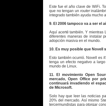
Este fue el año clave de WiFi. T
que no tengan un
router
inalámbri
integrado también ayuda mucho a
9. El 2006 tampoco va a ser el 
Aquí acerté también. Y mientras 
diferentes maneras de instalar 
adopción masiva en el mundo.
10. Es muy posible que Novell 
Esto también ocurrió. Novell es 
tenga un efecto negativo a larg
mundo de Linux.
11. El movimiento Open Sourc
mercado, Open Office por pri
continuará invadiendo el espa
de Microsoft.
Solo hay que leer las noticias p
20% del mercado. Así mismo Stev
tercermundistas para otorgar con