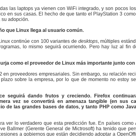
odas las laptops ya vienen con WiFi integrado, y son pocos lo
co en sus casas. El hecho de que tanto el PlayStation 3 com
 su adopción.
año que Linux llega al usuario común.
Linux continúe con 100 variantes de
desktops
, múltiples están
programas, lo mismo seguirá ocurriendo. Pero hay luz al fin 
surja como el proveedor de Linux más importante junto con
#2 en proveedores empresariales. Sin embargo, su relación reci
o plazo sobre la empresa, por lo que de momento no estoy seg
e seguirá dando frutos y creciendo. Firefox continua
mera vez se convertirá en amenaza tangible (en sus ca
cio de las grandes bases de datos, y tanto PHP como Jav
ara ver lo verdadero que esta predicción fue. En países como A
e Ballmer (Gerente General de Mictrosoft) ha tenido que pers
cesiones a gobiernos que están decidiendo adoptar a OpenOffic