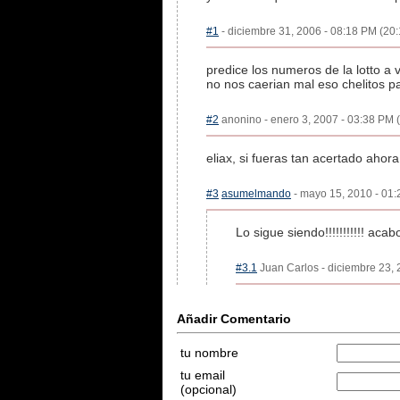
#1
- diciembre 31, 2006 - 08:18 PM (20:
predice los numeros de la lotto a 
no nos caerian mal eso chelitos p
#2
anonino - enero 3, 2007 - 03:38 PM (
eliax, si fueras tan acertado ahor
#3
asumelmando
- mayo 15, 2010 - 01:
Lo sigue siendo!!!!!!!!!!! aca
#3.1
Juan Carlos - diciembre 23, 
Añadir Comentario
tu nombre
tu email
(opcional)