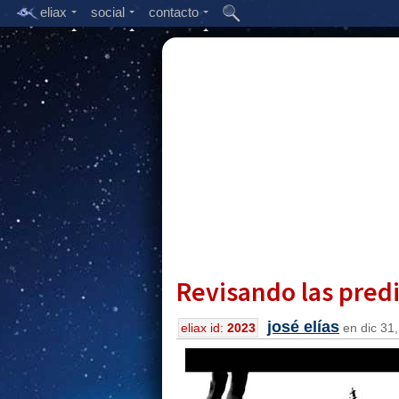
eliax
social
contacto
Revisando las predi
josé elías
eliax id:
2023
en dic 31,