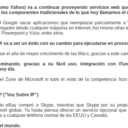
como Yahoo) va a continuar proveyendo servicios web qu
los componentes tradicionales de lo que hoy llamamos el 
l Google sacar aplicaciones que reemplazar parcialmente a
vegador desde cualquier máquina en Internet. Así mismo otra
Powerpoint y Vizio, entre otros.
X va a ser un éxito con su cambio para ejecutarse en proces
fue el año de mayor crecimiento de las Macs, gracias a este camb
ominando, gracias a su fácil uso, integración con iTu
oy día.
 el Zune de Microsoft ni todo el resto de la competencia hiz
IP ("Voz Sobre IP")
ño eBay compró a Skype, mientras que Skype por su propia
vel global. Ya hasta piensa ofrecer un servicio opcional que
as a cualquier teléfono normal de los EEUU y Canadá.
 el mundo.