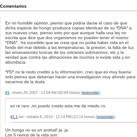
Comentarios
En mi humilde opinión, pienso que podria darse el caso de que
dicha especie de hongo produzca copias identicas de su *DNA* a
sus nuevas crias, pienso esto por que aunque halla una ley no
escrita que dice que dos organismos no pueden tener el mismo
*DNA* , ha sucedido que se creia que no podia haber vida en el
fondo del mar debido a las temperaturas, la presión, la falta de luz,
las emanasiones toxicas de los volcanes submarinos, etc y la
verdad que contra las afimaciones de muchos si existe vida y en
abundacia.
*PD* no le resto credito a tu información, creo que es muy buena
solo pienso que deberian hacer una investigación muy afondo para
sacarnos de la duda.
#1
- enero 29, 2007 - 12:09 AM (00:09 horas) (
responder
)
es re raro ,no puedo creelo asta me da miedo,=s
#1.1
luli - octubre 6, 2010 - 12:14 PM (12:14 horas) (
responder
)
Un hongo no es un animal! ja, ja.
Los 5 reinos de la vida son: