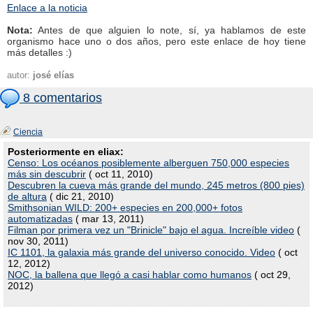
Enlace a la noticia
Nota:
Antes de que alguien lo note, sí, ya hablamos de este
organismo hace uno o dos años, pero este enlace de hoy tiene
más detalles :)
autor:
josé elías
8 comentarios
Ciencia
Posteriormente en eliax:
Censo: Los océanos posiblemente alberguen 750,000 especies
más sin descubrir
( oct 11, 2010)
Descubren la cueva más grande del mundo, 245 metros (800 pies)
de altura
( dic 21, 2010)
Smithsonian WILD: 200+ especies en 200,000+ fotos
automatizadas
( mar 13, 2011)
Filman por primera vez un "Brinicle" bajo el agua. Increíble video
(
nov 30, 2011)
IC 1101, la galaxia más grande del universo conocido. Video
( oct
12, 2012)
NOC, la ballena que llegó a casi hablar como humanos
( oct 29,
2012)