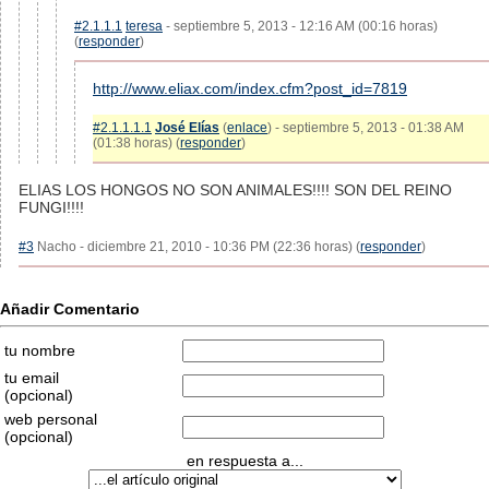
#2.1.1.1
teresa
- septiembre 5, 2013 - 12:16 AM (00:16 horas)
(
responder
)
http://www.eliax.com/index.cfm?post_id=7819
#2.1.1.1.1
José Elías
(
enlace
) - septiembre 5, 2013 - 01:38 AM
(01:38 horas) (
responder
)
ELIAS LOS HONGOS NO SON ANIMALES!!!! SON DEL REINO
FUNGI!!!!
#3
Nacho - diciembre 21, 2010 - 10:36 PM (22:36 horas) (
responder
)
Añadir Comentario
tu nombre
tu email
(opcional)
web personal
(opcional)
en respuesta a...