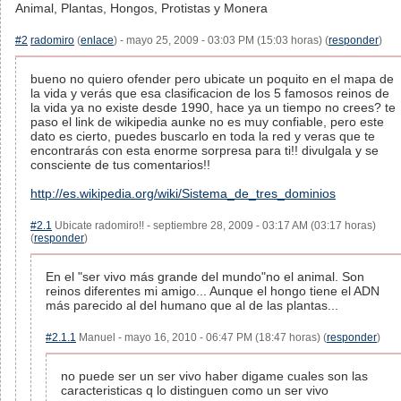
Animal, Plantas, Hongos, Protistas y Monera
#2
radomiro
(
enlace
) - mayo 25, 2009 - 03:03 PM (15:03 horas) (
responder
)
bueno no quiero ofender pero ubicate un poquito en el mapa de
la vida y verás que esa clasificacion de los 5 famosos reinos de
la vida ya no existe desde 1990, hace ya un tiempo no crees? te
paso el link de wikipedia aunke no es muy confiable, pero este
dato es cierto, puedes buscarlo en toda la red y veras que te
encontrarás con esta enorme sorpresa para ti!! divulgala y se
consciente de tus comentarios!!
http://es.wikipedia.org/wiki/Sistema_de_tres_dominios
#2.1
Ubicate radomiro!! - septiembre 28, 2009 - 03:17 AM (03:17 horas)
(
responder
)
En el "ser vivo más grande del mundo"no el animal. Son
reinos diferentes mi amigo... Aunque el hongo tiene el ADN
más parecido al del humano que al de las plantas...
#2.1.1
Manuel - mayo 16, 2010 - 06:47 PM (18:47 horas) (
responder
)
no puede ser un ser vivo haber digame cuales son las
caracteristicas q lo distinguen como un ser vivo