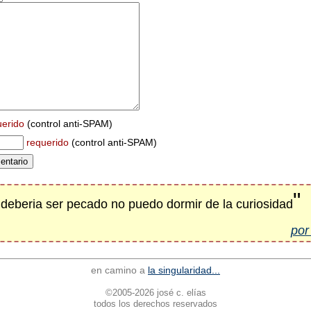
uerido
(control anti-SPAM)
requerido
(control anti-SPAM)
"
 deberia ser pecado no puedo dormir de la curiosidad
por
en camino a
la singularidad...
©2005-2026 josé c. elías
todos los derechos reservados