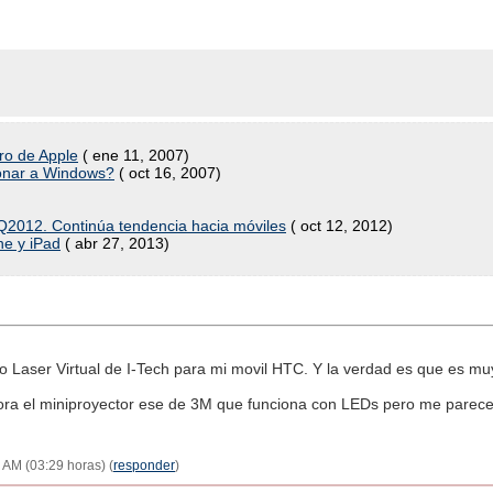
uro de Apple
( ene 11, 2007)
ronar a Windows?
( oct 16, 2007)
2012. Continúa tendencia hacia móviles
( oct 12, 2012)
ne y iPad
( abr 27, 2013)
Laser Virtual de I-Tech para mi movil HTC. Y la verdad es que es muy
 el miniproyector ese de 3M que funciona con LEDs pero me parece d
 AM (03:29 horas) (
responder
)