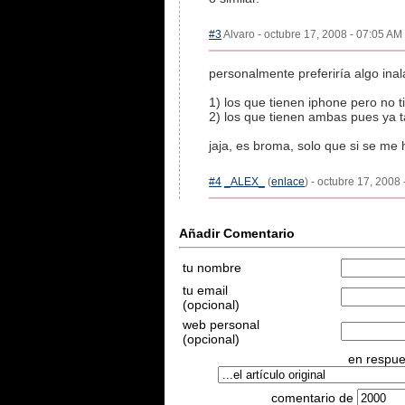
#3
Alvaro - octubre 17, 2008 - 07:05 AM 
personalmente preferiría algo inal
1) los que tienen iphone pero no t
2) los que tienen ambas pues ya t
jaja, es broma, solo que si se m
#4
_ALEX_
(
enlace
) - octubre 17, 2008
Añadir Comentario
tu nombre
tu email
(opcional)
web personal
(opcional)
en respues
comentario de