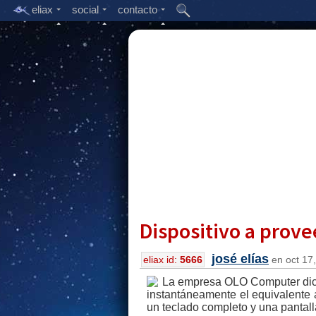
eliax
social
contacto
Dispositivo a prove
josé elías
eliax id:
5666
en oct 17,
La empresa OLO Computer dice
instantáneamente el equivalente a
un teclado completo y una pantall