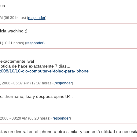
gua.
M (06:30 horas) (
responder
)
icia wachino ;)
 (10:21 horas) (
responder
)
.
o exactamente iwal
oticia de hace exactamente 7 dias....
2008/10/10-olo-computer-el-foleo-para-iphone
, 2008 - 05:37 PM (17:37 horas) (
responder
)
o....hermano, lea y despues opine!:P...
 2008 - 08:20 AM (08:20 horas) (
responder
)
s un dineral en el iphone u otro similar y con está utilidad no necesit