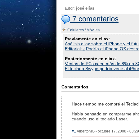
autor:
josé elías
7 comentarios
Celulares / Móviles
Previamente en eliax:
Análisis eliax sobre el iPhone y el fut
Editorial: ¿Podría el iPhone OS dest
Posteriormente en eliax:
Ventas de PCs caen más de 8% en 3Q
El teclado Swype podría venir al iPho
Comentarios
Hace tiempo me compré el Teclado 
Habia pensado en comprarme ahora
cuando uso el teclado Laser.
#1
AlbertoMG - octubre 17, 2008 - 03:29