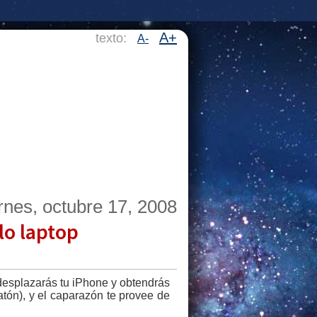
A+
texto:
A-
rnes, octubre 17, 2008
lo laptop
esplazarás tu iPhone y obtendrás
atón), y el caparazón te provee de