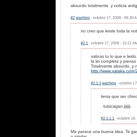
absurdo totalmente. y noticia anti
#2
wachino
- octubre 17, 2008 - 06:30 A
no creo que leiste toda la not
#2.1
- octubre 17, 2008 - 10:21 AM
sabras tu lo que e leido
la lei completa y piens
Totalmente absurdo, y n
http://www.xataka.com/
#2.1.1
wachino
- octubre 17
tenia que ser chin
..tutacagao.jijijij
#2.1.1.1
- octubre 18,
Me parece una buena idea. Te gasta
o similar.