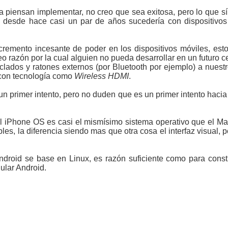
la piensan implementar, no creo que sea exitosa, pero lo que s
 desde hace casi un par de años sucedería con dispositivos
incremento incesante de poder en los dispositivos móviles, e
veo razón por la cual alguien no pueda desarrollar en un futuro 
lados y ratones externos (por Bluetooth por ejemplo) a nuestro
 con tecnología como
Wireless HDMI
.
un primer intento, pero no duden que es un primer intento haci
El iPhone OS es casi el mismísimo sistema operativo que el 
les, la diferencia siendo mas que otra cosa el interfaz visual, 
droid se base en Linux, es razón suficiente como para const
ular Android.