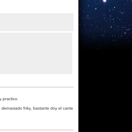
 practico.
emasiado friky, bastante doy el cante