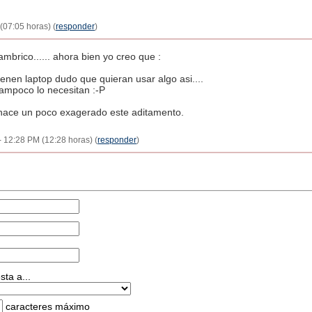
(07:05 horas) (
responder
)
ambrico...... ahora bien yo creo que :
ienen laptop dudo que quieran usar algo asi....
ampoco lo necesitan :-P
e hace un poco exagerado este aditamento.
 - 12:28 PM (12:28 horas) (
responder
)
ta a...
caracteres máximo