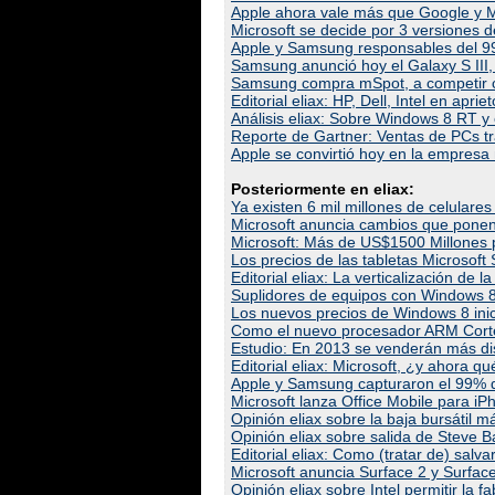
Apple ahora vale más que Google y 
Microsoft se decide por 3 versiones d
Apple y Samsung responsables del 9
Samsung anunció hoy el Galaxy S III, 
Samsung compra mSpot, a competir c
Editorial eliax: HP, Dell, Intel en apriet
Análisis eliax: Sobre Windows 8 RT y 
Reporte de Gartner: Ventas de PCs t
Apple se convirtió hoy en la empresa m
Posteriormente en eliax:
Ya existen 6 mil millones de celulare
Microsoft anuncia cambios que ponen 
Microsoft: Más de US$1500 Millones 
Los precios de las tabletas Microsof
Editorial eliax: La verticalización de 
Suplidores de equipos con Windows 8
Los nuevos precios de Windows 8 inic
Como el nuevo procesador ARM Cortex-
Estudio: En 2013 se venderán más di
Editorial eliax: Microsoft, ¿y ahora qu
Apple y Samsung capturaron el 99% d
Microsoft lanza Office Mobile para iP
Opinión eliax sobre la baja bursátil m
Opinión eliax sobre salida de Steve 
Editorial eliax: Como (tratar de) salv
Microsoft anuncia Surface 2 y Surface 
Opinión eliax sobre Intel permitir la 