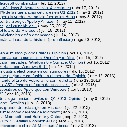
Microsoft combinados
( feb 12, 2012)
e Windows 8. Actualización: 4 versiones
( abr 17, 2012)
9% de las ganancias celulares en Q1 2012
( may 1, 2012)
pero la verdadera noticia fueron los Hubs
( may 3, 2012)
ontra Google, Apple y Amazon
( may 11, 2012)
os, y el culpable es...
( may 25, 2012)
el futuro de Microsoft
( jun 15, 2012)
radicionales están estancadas
( jul 14, 2012)
ás valuada de la historia (pre-inflación)
( ago 20, 2012)
s en el mundo (y otros datos). Opinión
( oct 13, 2012)
en Jaque a sus socios. Opinión y análisis
( oct 15, 2012)
para mercadear Windows 8 y Surface. Opinión
( oct 16, 2012)
t Surface con Windows 8 RT
( oct 17, 2012)
la industria electrónica en consumidores
( dic 10, 2012)
 se quejan de confusión en el mercado. Opinión
( ene 12, 2013)
iando el 1ro de Febrero no son realistas
( ene 19, 2013)
A57 afectará el futuro de tu celular...
( abr 3, 2013)
spositivos de Apple que con Windows
( abr 8, 2013)
é?
( abr 15, 2013)
e las ganancias móviles en Q1 2013. Opinión
( may 9, 2013)
hone. Detalles
( jun 15, 2013)
ás grande de este siglo en Microsoft
( jul 22, 2013)
Ballmer como gerente de Microsoft
( ago 23, 2013)
ar a Microsoft, post-Ballmer y Gates
( sept 2, 2013)
Pro 2. Detalles y opinión eliax
( sept 23, 2013)
fabricación de chips ARM en sus fábricas
( nov 3, 2013)