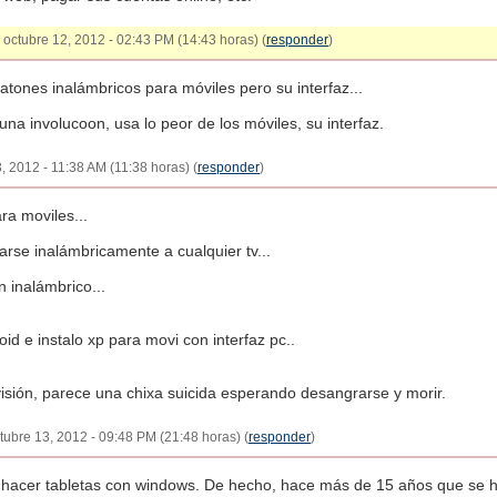
- octubre 12, 2012 - 02:43 PM (14:43 horas) (
responder
)
atones inalámbricos para móviles pero su interfaz...
na involucoon, usa lo peor de los móviles, su interfaz.
 2012 - 11:38 AM (11:38 horas) (
responder
)
ra moviles...
rse inalámbricamente a cualquier tv...
n inalámbrico...
id e instalo xp para movi con interfaz pc..
isión, parece una chixa suicida esperando desangrarse y morir.
ubre 13, 2012 - 09:48 PM (21:48 horas) (
responder
)
ó hacer tabletas con windows. De hecho, hace más de 15 años que se h