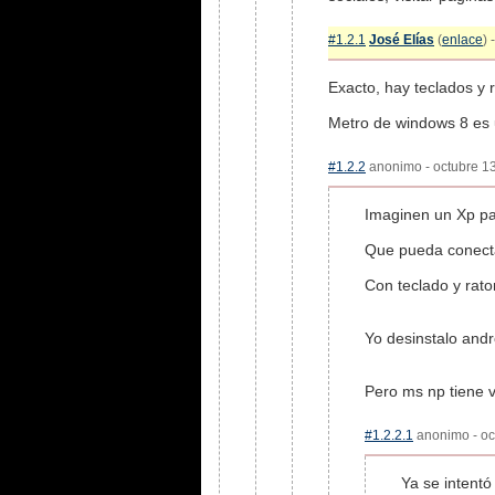
#1.2.1
José Elías
(
enlace
) 
Exacto, hay teclados y r
Metro de windows 8 es u
#1.2.2
anonimo - octubre 13,
Imaginen un Xp pa
Que pueda conecta
Con teclado y rato
Yo desinstalo andro
Pero ms np tiene v
#1.2.2.1
anonimo - oct
Ya se intent