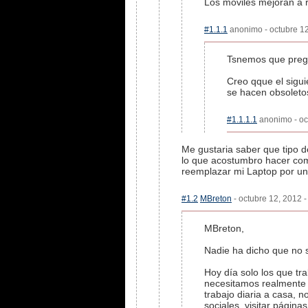
Los moviles mejoran a r
#1.1.1
anonimo - octubre 12
Tsnemos que pregun
Creo qque el sigui
se hacen obsoletos
#1.1.1.1
anonimo - oct
Me gustaria saber que tipo 
lo que acostumbro hacer com
reemplazar mi Laptop por uno
#1.2
MBreton
- octubre 12, 2012 -
MBreton,
Nadie ha dicho que no s
Hoy día solo los que tr
necesitamos realmente d
trabajo diaria a casa, 
sociales, visitar página