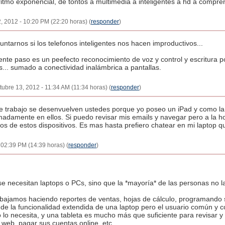
itmo exponencial, de tontos a multimedia a inteligentes a hd a compr
, 2012 - 10:20 PM (22:20 horas) (
responder
)
tarnos si los telefonos inteligentes nos hacen improductivos...
ente paso es un peefecto reconocimiento de voz y control y escritura po
... sumado a conectividad inalámbrica a pantallas.
ubre 13, 2012 - 11:34 AM (11:34 horas) (
responder
)
de trabajo se desenvuelven ustedes porque yo poseo un iPad y como l
adamente en ellos. Si puedo revisar mis emails y navegar pero a la h
s de estos dispositivos. Es mas hasta prefiero chatear en mi laptop qu
 02:39 PM (14:39 horas) (
responder
)
e necesitan laptops o PCs, sino que la *mayoría* de las personas no l
abajamos haciendo reportes de ventas, hojas de cálculo, programando s
e la funcionalidad extendida de una laptop pero el usuario común y co
no lo necesita, y una tableta es mucho más que suficiente para revisar 
s web, pagar sus cuentas online, etc.