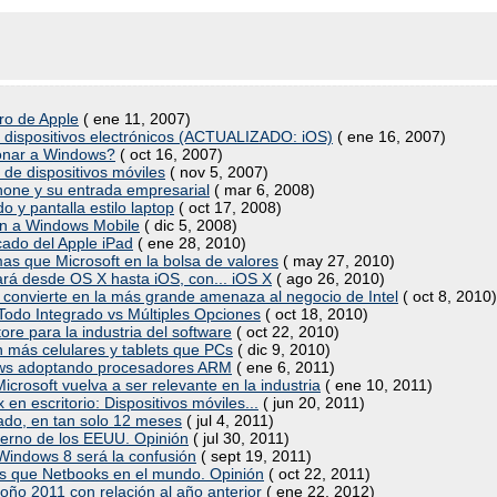
uro de Apple
( ene 11, 2007)
n dispositivos electrónicos (ACTUALIZADO: iOS)
( ene 16, 2007)
ronar a Windows?
( oct 16, 2007)
de dispositivos móviles
( nov 5, 2007)
Phone y su entrada empresarial
( mar 6, 2008)
o y pantalla estilo laptop
( oct 17, 2008)
an a Windows Mobile
( dic 5, 2008)
icado del Apple iPad
( ene 28, 2010)
 mas que Microsoft en la bolsa de valores
( may 27, 2010)
nará desde OS X hasta iOS, con... iOS X
( ago 26, 2010)
e convierte en la más grande amenaza al negocio de Intel
( oct 8, 2010)
de Todo Integrado vs Múltiples Opciones
( oct 18, 2010)
tore para la industria del software
( oct 22, 2010)
más celulares y tablets que PCs
( dic 9, 2010)
dows adoptando procesadores ARM
( ene 6, 2011)
Microsoft vuelva a ser relevante en la industria
( ene 10, 2011)
en escritorio: Dispositivos móviles...
( jun 20, 2011)
do, en tan solo 12 meses
( jul 4, 2011)
ierno de los EEUU. Opinión
( jul 30, 2011)
e Windows 8 será la confusión
( sept 19, 2011)
s que Netbooks en el mundo. Opinión
( oct 22, 2011)
ño 2011 con relación al año anterior
( ene 22, 2012)