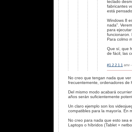
teclado desm
fabricantes v
está pensado
Windows 8 es
nada". Veremo
para ejecutar
funcionaron. 
Para colmo m
Que sí, que h
de fácil, las
#1.2.2.1.1
anv -
No creo que tengan nada que ver 
frecuentemente, ordenadores de h
Del mismo modo acabará ocurriend
años serán suficientemente poten
Un claro ejemplo son los videoju
compatibles para la mayoría. En m
No creo para nada que esto sea el
Laptops o híbridos (Tablet + netb