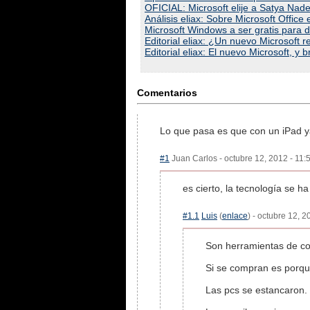
OFICIAL: Microsoft elije a Satya Na
Análisis eliax: Sobre Microsoft Offi
Microsoft Windows a ser gratis para d
Editorial eliax: ¿Un nuevo Microsoft
Editorial eliax: El nuevo Microsoft, 
Comentarios
Lo que pasa es que con un iPad y
#1
Juan Carlos - octubre 12, 2012 - 11:
es cierto, la tecnología se 
#1.1
Luis
(
enlace
) - octubre 12, 
Son herramientas de c
Si se compran es porqu
Las pcs se estancaron.