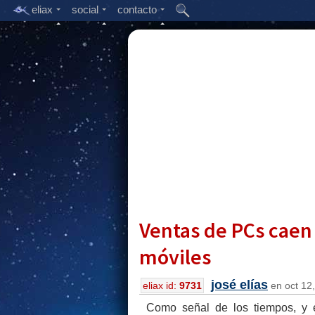
eliax
social
contacto
Ventas de PCs caen
móviles
josé elías
eliax id:
9731
en oct 12,
Como señal de los tiempos, y 