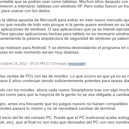
ontable que se podían usar como tabletas. Muchos años después con l
olvieron a intentarlo: tabletas con windows XP. Pero todas fueron un 
 para usarse con los dedos.
 la última apuesta de Microsoft para entrar en este nuevo mercado qu
s qué resulta de todo esto porque si la gente quiere windows en su ta
 aplicaciones de windows. O sea aplicaciones que ya se intentó ejecuta
Para ejecutar aplicaciones hechas para tablets no es necesario windo
anteniendo la pésima arquitectura de seguridad de windows ya sabemo
ay malware para Android. Y se elimina desinstalando el programa en c
 cosas en este momento serían muy distintas.
 octubre 14, 2012 - 05:23 PM (17:23 horas) (
responder
)
las ventas de PCs con las de móviles. Lo que ocurre es que ya no es 
ace 6 años continúan siendo suficientemente potentes para tareas dia
o con los móviles, ahora cada nuevo Smartphone trae con sigo mucha
tes como para que la mayoría de la gente no se vea obligada a cambiar
egos, antes era frecuente que los juegos nuevos no fuesen compatibl
óviles pasará lo mismo y no se necesitará cambiar de terminal.
 inicio del fin del reinado PC. Puede que el PC tradicional acabe exti
ook, etc), que al final no son más que derivados del PC con otro nombr