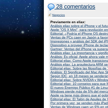
28 comentarios
Negocios
Previamente en eliax:
Análisis eliax sobre el iPhone y el fut
Apple "OS X Mini", para revolución e
Editorial: ¿Podría el iPhone OS dest
Ventas de PCs caen en Japón a favor 
Impresiones y análisis del SDK del i
Dispositivo a proveer iPhone de teclad
Gartner: Ventas del iPhone ya super
Análisis eliax: La importancia y signif
Análisis: Es oficial, Apple ahora vale
Editorial eliax: Como Apple transicio
Análisis eliax: La arquitectura ARM s
Editorial eliax: Sobre las filosofías 
Análisis: El Significado del Mac App S
Según IDC, en 18 meses se venderán 
Editorial eliax: Sobre NVIDIA y Win
Editorial eliax: 10 consejos para que 
El nuevo Enemigo Público #1 de Linux 
Windows pierde más de 5% del merca
Apple ya tiene más dinero que el gob
Editorial eliax: El Talón de Aquiles d
Por primera vez, se venden más iPad
Ventas de Windows caen un 6% en oto