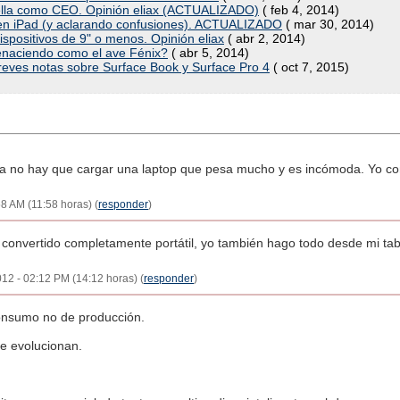
della como CEO. Opinión eliax (ACTUALIZADO)
( feb 4, 2014)
ce en iPad (y aclarando confusiones). ACTUALIZADO
( mar 30, 2014)
ispositivos de 9" o menos. Opinión eliax
( abr 2, 2014)
 renaciendo como el ave Fénix?
( abr 5, 2014)
y breves notas sobre Surface Book y Surface Pro 4
( oct 7, 2015)
a no hay que cargar una laptop que pesa mucho y es incómoda. Yo con 
58 AM (11:58 horas) (
responder
)
ha convertido completamente portátil, yo también hago todo desde mi tab
2012 - 02:12 PM (14:12 horas) (
responder
)
onsumo no de producción.
e evolucionan.