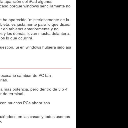
a aparición del iPad algunos
fracaso porque windows sencillamente no
e ha aparecido "misteriosamente de la
bleta, es justamente para lo que dices:
r en tabletas anteriormente y no
ws y los demás llevan mucha delantera.
s lo que ocurrirá.
uestión. Si en windows hubiera sido así
necesario cambiar de PC tan
rias.
 más potencia, pero dentro de 3 o 4
 de terminal.
es con muchos PCs ahora son
nguiéndose en las casas y todos usemos
e.