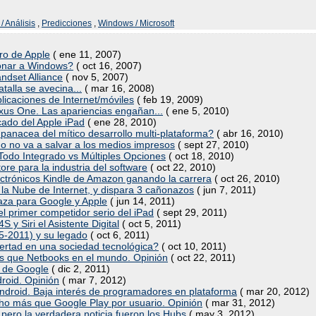
/ Análisis
,
Predicciones
,
Windows / Microsoft
uro de Apple
( ene 11, 2007)
ronar a Windows?
( oct 16, 2007)
ndset Alliance
( nov 5, 2007)
atalla se avecina...
( mar 16, 2008)
licaciones de Internet/móviles
( feb 19, 2009)
exus One. Las apariencias engañan...
( ene 5, 2010)
icado del Apple iPad
( ene 28, 2010)
 panacea del mítico desarrollo multi-plataforma?
( abr 16, 2010)
o no va a salvar a los medios impresos
( sept 27, 2010)
de Todo Integrado vs Múltiples Opciones
( oct 18, 2010)
tore para la industria del software
( oct 22, 2010)
electrónicos Kindle de Amazon ganando la carrera
( oct 26, 2010)
de la Nube de Internet, y dispara 3 cañonazos
( jun 7, 2011)
naza para Google y Apple
( jun 14, 2011)
 el primer competidor serio del iPad
( sept 29, 2011)
S y Siri el Asistente Digital
( oct 5, 2011)
55-2011) y su legado
( oct 6, 2011)
libertad en una sociedad tecnológica?
( oct 10, 2011)
s que Netbooks en el mundo. Opinión
( oct 22, 2011)
ar de Google
( dic 2, 2011)
roid. Opinión
( mar 7, 2012)
ndroid. Baja interés de programadores en plataforma
( mar 20, 2012)
o más que Google Play por usuario. Opinión
( mar 31, 2012)
pero la verdadera noticia fueron los Hubs
( may 3, 2012)