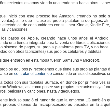
años recientes estamos viendo una tendencia hacia otros titane
e inició con este proceso fue Amazon, creando no solo su
 ventas), sino que incluso su propia plataforma de pagos, al
electrónica de consumidores con su linea Kindle, Kindle Fire,
ulas y canciones.
 los pasos de Apple, creando hace unos años el Android 
endo una tienda integrada para la venta de libros, aplicaciones
pio sistema de pagos, su propia plataforma para TV, y no hac
edad con otros fabricantes) sus propios celulares y tabletas.
os que entraron en esta moda fueron Samsung y Microsoft.
ropios equipos (y recordemos que tiene sus propias plantas de
rarse en
controlar el contenido
consumido en sus dispositivos 
a todos con sus tabletas Surface, en donde por primera vez 
s con Windows, así como posee sus propios mecanismos ya fun
bros, películas y canciones, hasta videojuegos.
mente incluso surgió el rumor de que la empresa LG también 
us propios diseños de microprocesadores basados en la arquit