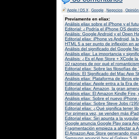
Apple / OS X
,
Google
,
Negocios
,
Opinión 
Previamente en eliax:
Análisis eliax sobre el iPhone y el fut
Editorial: ¿Podría el iPhone OS dest
Análisis: Google Android y el Open Ha
Editorial eliax: iPhone vs Android, la b
HTML 5 a ser punto de inflexión en ap
Análisis del significado del Google N
Análisis eliax: La importancia y signif
Análisis: ¿Es el App Store + XCode la
10 razones de por qué el romanticism
Editorial eliax: Sobre las filosofías 
Análisis: El Significado del Mac App S
Análisis eliax: Plataforma de libros 
Editorial eliax: Apple entra a la Era 
Editorial eliax: Amazon, la gran ame
Análisis eliax: El Amazon Kindle Fire,
Análisis eliax: Sobre el nuevo iPhone 4
Editorial eliax: Sobre Steve Jobs (19
Editorial eliax: ¿Qué significa tener 
Por primera vez, se venden más iPad
Editorial eliax: Siri apunta a la yugul
Google anuncia Google Play para And
Fragmentación empieza a afectar a A
El Amazon App Store generando much
Samsung anunció hoy el Galaxy S III, 