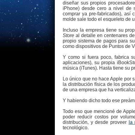
diseñar sus propios procesador
iPhone) desde cero a nivel de 
comprar ya pre-fabricados), así 
molde sale todo el esqueleto de un
Incluso la empresa tiene su pro
Store
al detalle en centenares d
propio sistema de pagos para sus
como dispositivos de Puntos de V
Y como si fuera poco, fabrica s
aplicaciones), su propia iBookSto
música (iTunes). Hasta tiene su p
Lo único que no hace Apple por su
la distribución física de los pro
de una empresa que ha verticaliza
Y habiendo dicho todo ese preámb
Todo eso que mencioné de Apple,
poder reducir costos por volum
distribución, y desde proveer
la
tecnológico.