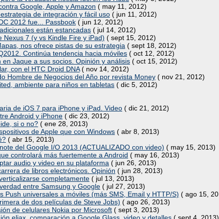
ontra Google, Apple y Amazon
( may 11, 2012)
estrategia de integración y fácil uso
( jun 11, 2012)
WDC 2012 fue... Passbook
( jun 12, 2012)
radicionales están estancadas
( jul 14, 2012)
e Nexus 7 (y vs Kindle Fire y iPad)
( sept 15, 2012)
pas, nos ofrece pistas de su estrategia
( sept 18, 2012)
2012. Continúa tendencia hacia móviles
( oct 12, 2012)
en Jaque a sus socios. Opinión y análisis
( oct 15, 2012)
ar, con el HTC Droid DNA
( nov 14, 2012)
do Hombre de Negocios del Año por revista Money
( nov 21, 2012)
ted, ambiente para niños en tabletas
( dic 5, 2012)
ria de iOS 7 para iPhone y iPad. Video
( dic 21, 2012)
ntre Android y iPhone
( dic 23, 2012)
ide, si o no?
( ene 28, 2013)
spositivos de Apple que con Windows
( abr 8, 2013)
é?
( abr 15, 2013)
ynote del Google I/O 2013 (ACTUALIZADO con video)
( may 15, 2013)
que controlará más fuertemente a Android
( may 16, 2013)
ptar audio y video en su plataforma
( jun 26, 2013)
arrera de libros electrónicos. Opinión
( jun 28, 2013)
a verticalizarse completamente
( jul 13, 2013)
la verdad entre Samsung y Google
( jul 27, 2013)
s Push universales a móviles (más SMS, Email y HTTP/S)
( ago 15, 20
primera de dos películas de Steve Jobs)
( ago 26, 2013)
sión de celulares Nokia por Microsoft
( sept 3, 2013)
n eliax, comparación a Google Glass, video y detalles
( sept 4, 2013)