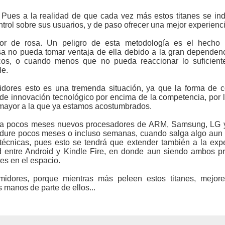
Pues a la realidad de que cada vez más estos titanes se i
ntrol sobre sus usuarios, y de paso ofrecer una mejor experienci
or de rosa. Un peligro de esta metodología es el hecho 
sa no pueda tomar ventaja de ella debido a la gran dependen
cos, o cuando menos que no pueda reaccionar lo suficient
le.
dores esto es una tremenda situación, ya que la forma de co
e innovación tecnológico por encima de la competencia, por l
 mayor a la que ya estamos acostumbrados.
da pocos meses nuevos procesadores de ARM, Samsung, LG y 
o dure pocos meses o incluso semanas, cuando salga algo aun
técnicas, pues esto se tendrá que extender también a la exp
d entre Android y Kindle Fire, en donde aun siendo ambos pri
es en el espacio.
idores, porque mientras más peleen estos titanes, mejor
 manos de parte de ellos...