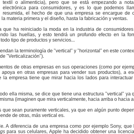
textil o alimenticia), pero que se está empezando a not
electrónica para consumidores, y es lo que podemos llama
resumida, el hecho de que una empresa se encargue de con
a materia primera y el diseño, hasta la fabricación y ventas.
a que ha reiniciado la moda en la industria de consumidore
ndo las huellas, y esto tendrá un profundo efecto en la fo
odo tipo de productos y servicios...
iendan la terminología de "vertical" y "horizontal" en este cont
de "Verticalización").
entos de otras empresas en sus operaciones (como por ejemplo
 apoya en otras empresas para vender sus productos), a es
ue la empresa tiene que mirar hacia los lados para interactuar
o ella misma, se dice que tiene una estructura "vertical" ya 
 misma (imaginen que mira verticalmente, hacia arriba o hacia ab
 que sean puramente verticales, ya que en algún punto depend
de de otras, más vertical es.
le. A diferencia de una empresa como por ejemplo Sony, que 
gs
para sus celulares, Apple ha decidido obtener una licenci