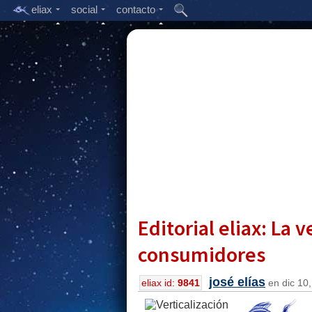
eliax
social
contacto
Editorial eliax: La 
consumidores
josé elías
eliax id:
9841
en dic 10,