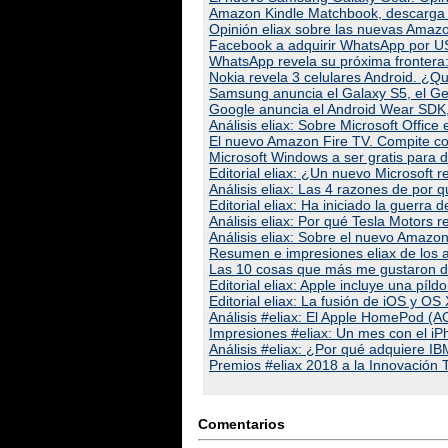
Amazon Kindle Matchbook, descarga la
Opinión eliax sobre las nuevas Amaz
Facebook a adquirir WhatsApp por US
WhatsApp revela su próxima frontera:
Nokia revela 3 celulares Android. ¿Q
Samsung anuncia el Galaxy S5, el Gea
Google anuncia el Android Wear SDK, 
Análisis eliax: Sobre Microsoft Offi
El nuevo Amazon Fire TV. Compite co
Microsoft Windows a ser gratis para d
Editorial eliax: ¿Un nuevo Microsoft
Análisis eliax: Las 4 razones de por
Editorial eliax: Ha iniciado la guerra
Análisis eliax: Por qué Tesla Motors r
Análisis eliax: Sobre el nuevo Amazo
Resumen e impresiones eliax de los 
Las 10 cosas que más me gustaron 
Editorial eliax: Apple incluye una p
Editorial eliax: La fusión de iOS y O
Análisis #eliax: El Apple HomePod 
Impresiones #eliax: Un mes con el i
Análisis #eliax: ¿Por qué adquiere I
Premios #eliax 2018 a la Innovación 
Comentarios