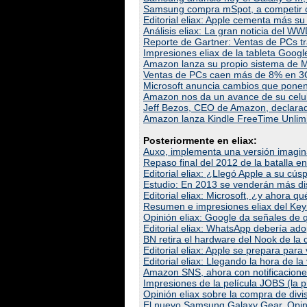
Samsung compra mSpot, a competir c
Editorial eliax: Apple cementa más su 
Análisis eliax: La gran noticia del W
Reporte de Gartner: Ventas de PCs t
Impresiones eliax de la tableta Googl
Amazon lanza su propio sistema de Ma
Ventas de PCs caen más de 8% en 3Q
Microsoft anuncia cambios que ponen 
Amazon nos da un avance de su celul
Jeff Bezos, CEO de Amazon, declara
Amazon lanza Kindle FreeTime Unlimi
Posteriormente en eliax:
Auxo, implementa una versión imagina
Repaso final del 2012 de la batalla e
Editorial eliax: ¿Llegó Apple a su cúsp
Estudio: En 2013 se venderán más di
Editorial eliax: Microsoft, ¿y ahora qu
Resumen e impresiones eliax del Ke
Opinión eliax: Google da señales de 
Editorial eliax: WhatsApp debería ado
BN retira el hardware del Nook de la c
Editorial eliax: Apple se prepara par
Editorial eliax: Llegando la hora de 
Amazon SNS, ahora con notificacione
Impresiones de la película JOBS (la 
Opinión eliax sobre la compra de divi
El nuevo Samsung Galaxy Gear. Opinió