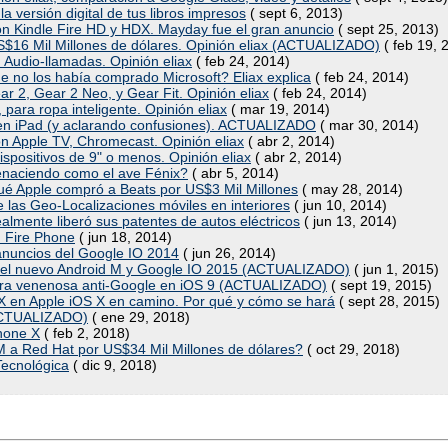
 versión digital de tus libros impresos
( sept 6, 2013)
on Kindle Fire HD y HDX. Mayday fue el gran anuncio
( sept 25, 2013)
$16 Mil Millones de dólares. Opinión eliax (ACTUALIZADO)
( feb 19, 
 Audio-llamadas. Opinión eliax
( feb 24, 2014)
ue no los había comprado Microsoft? Eliax explica
( feb 24, 2014)
r 2, Gear 2 Neo, y Gear Fit. Opinión eliax
( feb 24, 2014)
para ropa inteligente. Opinión eliax
( mar 19, 2014)
ce en iPad (y aclarando confusiones). ACTUALIZADO
( mar 30, 2014)
n Apple TV, Chromecast. Opinión eliax
( abr 2, 2014)
ispositivos de 9" o menos. Opinión eliax
( abr 2, 2014)
 renaciendo como el ave Fénix?
( abr 5, 2014)
 qué Apple compró a Beats por US$3 Mil Millones
( may 28, 2014)
 de las Geo-Localizaciones móviles en interiores
( jun 10, 2014)
ealmente liberó sus patentes de autos eléctricos
( jun 13, 2014)
n Fire Phone
( jun 18, 2014)
anuncios del Google IO 2014
( jun 26, 2014)
del nuevo Android M y Google IO 2015 (ACTUALIZADO)
( jun 1, 2015)
íldora venenosa anti-Google en iOS 9 (ACTUALIZADO)
( sept 19, 2015)
S X en Apple iOS X en camino. Por qué y cómo se hará
( sept 28, 2015)
(ACTUALIZADO)
( ene 29, 2018)
Phone X
( feb 2, 2018)
BM a Red Hat por US$34 Mil Millones de dólares?
( oct 29, 2018)
Tecnológica
( dic 9, 2018)