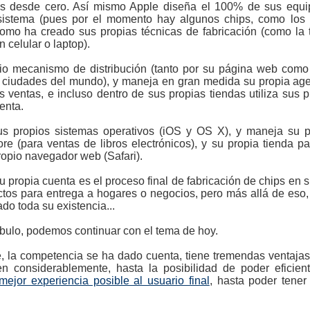
es desde cero. Así mismo Apple diseña el 100% de sus equi
sistema (pues por el momento hay algunos chips, como los 
como ha creado sus propias técnicas de fabricación (como la 
 celular o laptop).
pio mecanismo de distribución (tanto por su página web como
e ciudades del mundo), y maneja en gran medida su propia ag
 ventas, e incluso dentro de sus propias tiendas utiliza sus 
enta.
us propios sistemas operativos (iOS y OS X), y maneja su 
re (para ventas de libros electrónicos), y su propia tienda p
ropio navegador web (Safari).
 propia cuenta es el proceso final de fabricación de chips en si
ductos para entrega a hogares o negocios, pero más allá de eso
do toda su existencia...
ulo, podemos continuar con el tema de hoy.
 la competencia se ha dado cuenta, tiene tremendas ventajas,
en considerablemente, hasta la posibilidad de poder eficie
 mejor experiencia posible al usuario final
, hasta poder tene