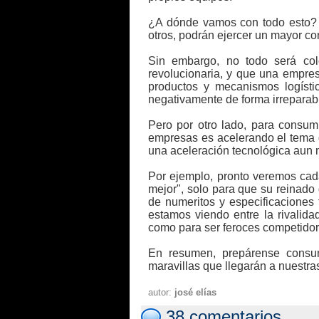
¿A dónde vamos con todo esto? 
otros, podrán ejercer un mayor co
Sin embargo, no todo será col
revolucionaria, y que una empre
productos y mecanismos logísti
negativamente de forma irreparab
Pero por otro lado, para consumi
empresas es acelerando el tema d
una aceleración tecnológica aun
Por ejemplo, pronto veremos ca
mejor", solo para que su reinad
de numeritos y especificaciones 
estamos viendo entre la rivalida
como para ser feroces competidor
En resumen, prepárense consum
maravillas que llegarán a nuestras
autor:
josé elías
38 comentarios