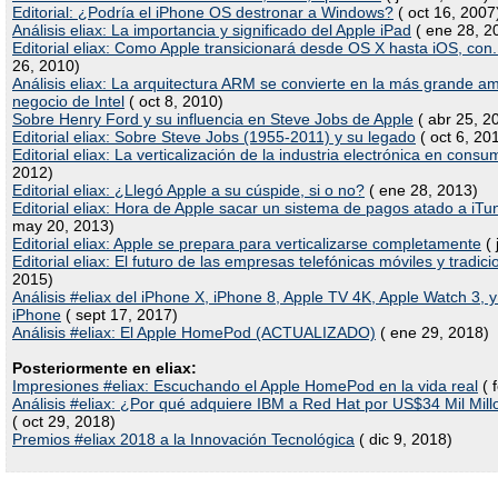
Editorial: ¿Podría el iPhone OS destronar a Windows?
( oct 16, 2007
Análisis eliax: La importancia y significado del Apple iPad
( ene 28, 2
Editorial eliax: Como Apple transicionará desde OS X hasta iOS, con.
26, 2010)
Análisis eliax: La arquitectura ARM se convierte en la más grande a
negocio de Intel
( oct 8, 2010)
Sobre Henry Ford y su influencia en Steve Jobs de Apple
( abr 25, 2
Editorial eliax: Sobre Steve Jobs (1955-2011) y su legado
( oct 6, 20
Editorial eliax: La verticalización de la industria electrónica en cons
2012)
Editorial eliax: ¿Llegó Apple a su cúspide, si o no?
( ene 28, 2013)
Editorial eliax: Hora de Apple sacar un sistema de pagos atado a iT
may 20, 2013)
Editorial eliax: Apple se prepara para verticalizarse completamente
( 
Editorial eliax: El futuro de las empresas telefónicas móviles y tradici
2015)
Análisis #eliax del iPhone X, iPhone 8, Apple TV 4K, Apple Watch 3, y 
iPhone
( sept 17, 2017)
Análisis #eliax: El Apple HomePod (ACTUALIZADO)
( ene 29, 2018)
Posteriormente en eliax:
Impresiones #eliax: Escuchando el Apple HomePod en la vida real
( 
Análisis #eliax: ¿Por qué adquiere IBM a Red Hat por US$34 Mil Mil
( oct 29, 2018)
Premios #eliax 2018 a la Innovación Tecnológica
( dic 9, 2018)