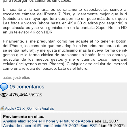
para recargar los celulares sin cables.
En cuanto a la cámara, es sencillamente espectacular, siendo a
excelente cámara del iPhone 7 Plus, y ligeramente mejor que la d
(debido a una mayor apertura que permite un poco más de luz que e
Las fotos y videos (ahora hasta en 4K y 60 cuadros por segundo) 
espectaculares y se ven geniales en en la pantalla Super Retina H
en un televisor 4K con HDR.
Finalmente, si me preguntan cómo me adapté al no tener el botón 
del iPhone, les comento que me adapté en las primeras horas de us
se sentía natural), y me gusta muchísimo más la nueva forma de int
gestos que la forma clásica de presionar un botón. Incluso ahora
muscular de los nuevos gestos y me encuentro tosco manejando
celular (incluyendo otros iPhones). Cualquier otro celular del merca
como una reliquia del pasado. Este es el futuro.
autor:
josé elías
15 comentarios
475,464 vistas
Apple / OS X
,
Opinión / Análisis
Previamente en eliax:
Análisis eliax sobre el iPhone y el futuro de Apple
( ene 11, 2007)
Acaba de nacer el iPhone. Junio 29, 2007, 6pm EST
( jun 29, 2007)