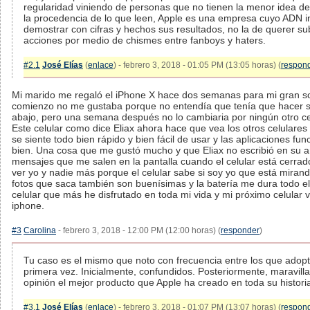
regularidad viniendo de personas que no tienen la menor idea de 
la procedencia de lo que leen, Apple es una empresa cuyo ADN in
demostrar con cifras y hechos sus resultados, no la de querer sub
acciones por medio de chismes entre fanboys y haters.
#2.1
José Elías
(
enlace
) - febrero 3, 2018 - 01:05 PM (13:05 horas) (
respon
Mi marido me regaló el iPhone X hace dos semanas para mi gran so
comienzo no me gustaba porque no entendía que tenía que hacer si
abajo, pero una semana después no lo cambiaria por ningún otro ce
Este celular como dice Eliax ahora hace que vea los otros celulare
se siente todo bien rápido y bien fácil de usar y las aplicaciones f
bien. Una cosa que me gustó mucho y que Eliax no escribió en su ar
mensajes que me salen en la pantalla cuando el celular está cerrad
ver yo y nadie más porque el celular sabe si soy yo que está mirand
fotos que saca también son buenísimas y la batería me dura todo el 
celular que más he disfrutado en toda mi vida y mi próximo celular v
iphone.
#3
Carolina
- febrero 3, 2018 - 12:00 PM (12:00 horas) (
responder
)
Tu caso es el mismo que noto con frecuencia entre los que adopt
primera vez. Inicialmente, confundidos. Posteriormente, maravill
opinión el mejor producto que Apple ha creado en toda su histori
#3.1
José Elías
(
enlace
) - febrero 3, 2018 - 01:07 PM (13:07 horas) (
respon