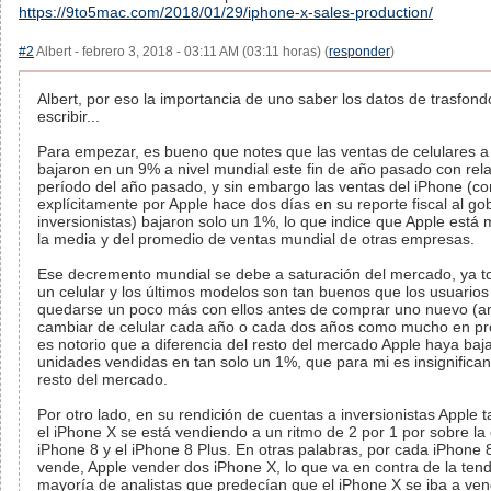
https://9to5mac.com/2018/01/29/iphone-x-sales-production/
#2
Albert - febrero 3, 2018 - 03:11 AM (03:11 horas) (
responder
)
Albert, por eso la importancia de uno saber los datos de trasfon
escribir...
Para empezar, es bueno que notes que las ventas de celulares a 
bajaron en un 9% a nivel mundial este fin de año pasado con rel
período del año pasado, y sin embargo las ventas del iPhone (
explícitamente por Apple hace dos días en su reporte fiscal al go
inversionistas) bajaron solo un 1%, lo que indice que Apple está
la media y del promedio de ventas mundial de otras empresas.
Ese decremento mundial se debe a saturación del mercado, ya t
un celular y los últimos modelos son tan buenos que los usuario
quedarse un poco más con ellos antes de comprar uno nuevo (an
cambiar de celular cada año o cada dos años como mucho en pr
es notorio que a diferencia del resto del mercado Apple haya baj
unidades vendidas en tan solo un 1%, que para mi es insignifican
resto del mercado.
Por otro lado, en su rendición de cuentas a inversionistas Apple 
el iPhone X se está vendiendo a un ritmo de 2 por 1 por sobre la
iPhone 8 y el iPhone 8 Plus. En otras palabras, por cada iPhone 
vende, Apple vender dos iPhone X, lo que va en contra de la tend
mayoría de analistas que predecían que el iPhone X se iba a ve