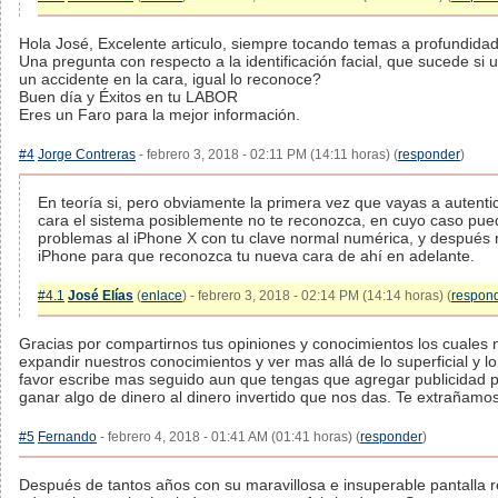
Hola José, Excelente articulo, siempre tocando temas a profundidad
Una pregunta con respecto a la identificación facial, que sucede si 
un accidente en la cara, igual lo reconoce?
Buen día y Éxitos en tu LABOR
Eres un Faro para la mejor información.
#4
Jorge Contreras
- febrero 3, 2018 - 02:11 PM (14:11 horas) (
responder
)
En teoría si, pero obviamente la primera vez que vayas a autenti
cara el sistema posiblemente no te reconozca, en cuyo caso pued
problemas al iPhone X con tu clave normal numérica, y después 
iPhone para que reconozca tu nueva cara de ahí en adelante.
#4.1
José Elías
(
enlace
) - febrero 3, 2018 - 02:14 PM (14:14 horas) (
respon
Gracias por compartirnos tus opiniones y conocimientos los cuales
expandir nuestros conocimientos y ver mas allá de lo superficial y lo 
favor escribe mas seguido aun que tengas que agregar publicidad 
ganar algo de dinero al dinero invertido que nos das. Te extrañamo
#5
Fernando
- febrero 4, 2018 - 01:41 AM (01:41 horas) (
responder
)
Después de tantos años con su maravillosa e insuperable pantalla re