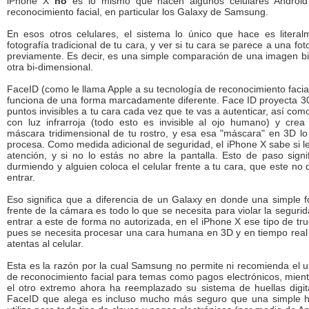
iPhone X
no
es lo mismo que hacen algunos celulares Android
reconocimiento facial, en particular los Galaxy de Samsung.
En esos otros celulares, el sistema lo único que hace es litera
fotografía tradicional de tu cara, y ver si tu cara se parece a una fo
previamente. Es decir, es una simple comparación de una imagen b
otra bi-dimensional.
FaceID (como le llama Apple a su tecnología de reconocimiento facial
funciona de una forma marcadamente diferente. Face ID proyecta 30,
puntos invisibles a tu cara cada vez que te vas a autenticar, así co
con luz infrarroja (todo esto es invisible al ojo humano) y crea
máscara tridimensional de tu rostro, y esa esa "máscara" en 3D l
procesa. Como medida adicional de seguridad, el iPhone X sabe si l
atención, y si no lo estás no abre la pantalla. Esto de paso signi
durmiendo y alguien coloca el celular frente a tu cara, que este no
entrar.
Eso significa que a diferencia de un Galaxy en donde una simple f
frente de la cámara es todo lo que se necesita para violar la segurid
entrar a este de forma no autorizada, en el iPhone X ese tipo de tr
pues se necesita procesar una cara humana en 3D y en tiempo real 
atentas al celular.
Esta es la razón por la cual Samsung no permite ni recomienda el 
de reconocimiento facial para temas como pagos electrónicos, mien
el otro extremo ahora ha reemplazado su sistema de huellas digit
FaceID que alega es incluso mucho más seguro que una simple huel