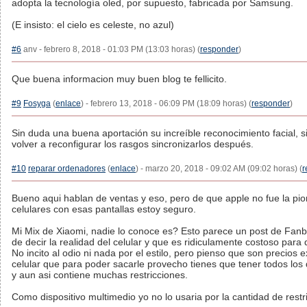
adopta la tecnología oled, por supuesto, fabricada por Samsung.
(E insisto: el cielo es celeste, no azul)
#6
anv - febrero 8, 2018 - 01:03 PM (13:03 horas) (
responder
)
Que buena informacion muy buen blog te fellicito.
#9
Fosyga
(
enlace
) - febrero 13, 2018 - 06:09 PM (18:09 horas) (
responder
)
Sin duda una buena aportación su increíble reconocimiento facial,
volver a reconfigurar los rasgos sincronizarlos después.
#10
reparar ordenadores
(
enlace
) - marzo 20, 2018 - 09:02 AM (09:02 horas) (
r
Bueno aqui hablan de ventas y eso, pero de que apple no fue la pi
celulares con esas pantallas estoy seguro.
Mi Mix de Xiaomi, nadie lo conoce es? Esto parece un post de Fan
de decir la realidad del celular y que es ridiculamente costoso para 
No incito al odio ni nada por el estilo, pero pienso que son precios 
celular que para poder sacarle provecho tienes que tener todos los 
y aun asi contiene muchas restricciones.
Como dispositivo multimedio yo no lo usaria por la cantidad de restr