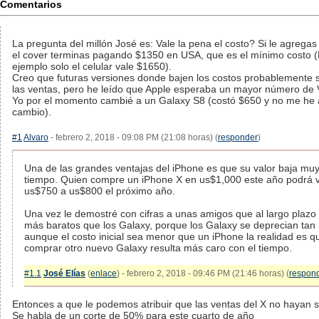
Comentarios
La pregunta del millón José es: Vale la pena el costo? Si le agregas
el cover terminas pagando $1350 en USA, que es el mínimo costo (
ejemplo solo el celular vale $1650).
Creo que futuras versiones donde bajen los costos probablemente 
las ventas, pero he leído que Apple esperaba un mayor número de 
Yo por el momento cambié a un Galaxy S8 (costó $650 y no me he a
cambio).
#1
Alvaro
- febrero 2, 2018 - 09:08 PM (21:08 horas) (
responder
)
Una de las grandes ventajas del iPhone es que su valor baja muy
tiempo. Quien compre un iPhone X en us$1,000 este año podrá 
us$750 a us$800 el próximo año.
Una vez le demostré con cifras a unas amigos que al largo plazo
más baratos que los Galaxy, porque los Galaxy se deprecian ta
aunque el costo inicial sea menor que un iPhone la realidad es q
comprar otro nuevo Galaxy resulta más caro con el tiempo.
#1.1
José Elías
(
enlace
) - febrero 2, 2018 - 09:46 PM (21:46 horas) (
respon
Entonces a que le podemos atribuir que las ventas del X no hayan 
Se habla de un corte de 50% para este cuarto de año