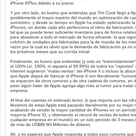
iPhone 8/Plus debido a su precio.
Y por otro lado, es bueno que entiendas que Tim Cook llegó a Ap
posiblemente el mayor experto del mundo en optimización de ca
suministro, y desde su tiempo en Apple ha estado optimizando la
iPhones, en donde cada año perfecciona el ritmo de fabricación, 
tal que ya puede tener suficiente inventario para de forma relati
para abastecer a todo el mercado de forma eficiente, lo que signi
colchón de unidades pre-fabricadas para la de manda de los mes
razón por la cual es obvio que la demanda de fabricación ya no 
los próximos meses que su corrida inicial.
Finalmente, es bueno que entiendas (y esto es *extremdamente*
el 100% (sí, 100%, ni siquiera el 99.99%) de todos los "reportes"
Internet sugirieron "malas ventas" del iPhone X o incluso la absu
que Apple dejará de fabricar el iPhone X son literalmente *rumor
se esparcen de otros rumores y de otra cadena de rumores, en 
paso algún hater de Apple agrega algo más al rumor para tratar 
empresa.
Al final del cuentas mi estimado lector, lo que importa son las cifr
llevamos de estas Apple está pasando literalmente por su mejor
acabando de vender la mayor cantidad de iPhones en un período e
mayoría iPhone X), y obteniendo el récord de ventas de todos lo
cualquier empresa en el mundo) en un solo período de 3 meses 
de más de US$88 Mil Millones de dólares.
Ah, y no esperes que Apple responda a todos esos rumores que 