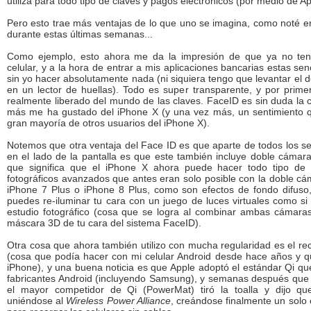
utiliza para todo tipo de claves y pagos electrónicos (por medio de A
Pero esto trae más ventajas de lo que uno se imagina, como noté en
durante estas últimas semanas...
Como ejemplo, esto ahora me da la impresión de que ya no ten
celular, y a la hora de entrar a mis aplicaciones bancarias estas se
sin yo hacer absolutamente nada (ni siquiera tengo que levantar el 
en un lector de huellas). Todo es super transparente, y por prim
realmente liberado del mundo de las claves. FaceID es sin duda la c
más me ha gustado del iPhone X (y una vez más, un sentimiento 
gran mayoría de otros usuarios del iPhone X).
Notemos que otra ventaja del Face ID es que aparte de todos los s
en el lado de la pantalla es que este también incluye doble cáma
que significa que el iPhone X ahora puede hacer todo tipo de 
fotográficos avanzados que antes eran solo posible con la doble cá
iPhone 7 Plus o iPhone 8 Plus, como son efectos de fondo difuso,
puedes re-iluminar tu cara con un juego de luces virtuales como si
estudio fotográfico (cosa que se logra al combinar ambas cámaras
máscara 3D de tu cara del sistema FaceID).
Otra cosa que ahora también utilizo con mucha regularidad es el re
(cosa que podía hacer con mi celular Android desde hace años y qu
iPhone), y una buena noticia es que Apple adoptó el estándar Qi qu
fabricantes Android (incluyendo Samsung), y semanas después que 
el mayor competidor de Qi (PowerMat) tiró la toalla y dijo q
uniéndose al
Wireless Power Alliance
, creándose finalmente un solo