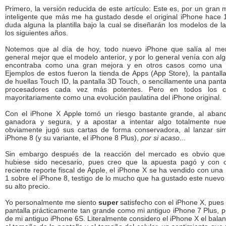
Primero, la versión reducida de este artículo: Este es, por un gran 
inteligente que más me ha gustado desde el original iPhone hace 
duda alguna la plantilla bajo la cual se diseñarán los modelos de 
los siguientes años.
Notemos que al día de hoy, todo nuevo iPhone que salía al me
general mejor que el modelo anterior, y por lo general venía con a
encontraba como una gran mejora y en otros casos como una g
Ejemplos de estos fueron la tienda de Apps (App Store), la pantalla 
de huellas Touch ID, la pantalla 3D Touch, o sencillamente una pant
procesadores cada vez más potentes. Pero en todos los c
mayoritariamente como una evolución paulatina del iPhone original.
Con el iPhone X Apple tomó un riesgo bastante grande, al aban
ganadora y segura, y a apostar a intentar algo totalmente nu
obviamente jugó sus cartas de forma conservadora, al lanzar si
iPhone 8 (y su variante, el iPhone 8 Plus),
por si acaso
...
Sin embargo después de la reacción del mercado es obvio que
hubiese sido necesario, pues creo que la apuesta pagó y con 
reciente reporte fiscal de Apple, el iPhone X se ha vendido con una 
1 sobre el iPhone 8, testigo de lo mucho que ha gustado este nuev
su alto precio.
Yo personalmente me siento
super
satisfecho con el iPhone X, pues 
pantalla prácticamente tan grande como mi antiguo iPhone 7 Plus, 
de mi antiguo iPhone 6S. Literalmente considero el iPhone X el balan