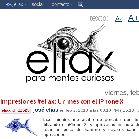
eliax
social
contacto
A+
texto:
A-
viernes, fe
Impresiones #eliax: Un mes con el iPhone X
josé elías
eliax id:
11529
en feb 2, 2018 a las 03:13 PM ( 15:13 h
Hace minutos me acabo de percatar que t
utilizando el iPhone X, y aprovecho mi hora 
pasar un poco de hambre y dejarles saber
impresiones...