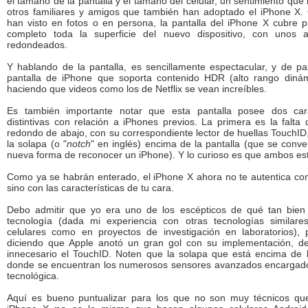
el tamaño de la pantalla y el tamaño del celular, un sentimiento qu
otros familiares y amigos que también han adoptado el iPhone X
han visto en fotos o en persona, la pantalla del iPhone X cubre 
completo toda la superficie del nuevo dispositivo, con unos a
redondeados.
Y hablando de la pantalla, es sencillamente espectacular, y de p
pantalla de iPhone que soporta contenido HDR (alto rango dinám
haciendo que videos como los de Netflix se vean increíbles.
Es también importante notar que esta pantalla posee dos cara
distintivas con relación a iPhones previos. La primera es la falta 
redondo de abajo, con su correspondiente lector de huellas TouchID
la solapa (o "
notch
" en inglés) encima de la pantalla (que se conver
nueva forma de reconocer un iPhone). Y lo curioso es que ambos es
Como ya se habrán enterado, el iPhone X ahora no te autentica con t
sino con las características de tu cara.
Debo admitir que yo era uno de los escépticos de qué tan bien 
tecnología (dada mi experiencia con otras tecnologías similare
celulares como en proyectos de investigación en laboratorios),
diciendo que Apple anotó un gran gol con su implementación, d
innecesario el TouchID. Noten que la solapa que está encima de l
donde se encuentran los numerosos sensores avanzados encargad
tecnológica.
Aquí es bueno puntualizar para los que no son muy técnicos qu