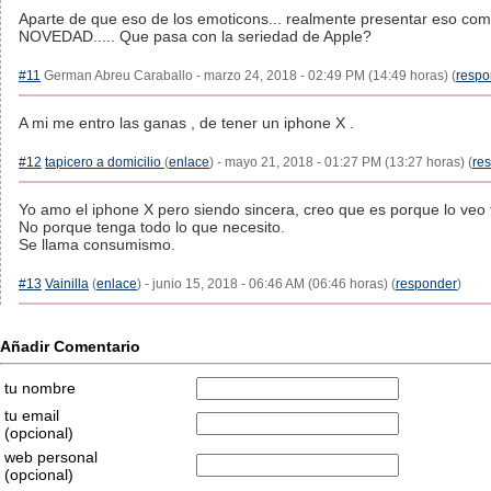
Aparte de que eso de los emoticons... realmente presentar eso c
NOVEDAD..... Que pasa con la seriedad de Apple?
#11
German Abreu Caraballo - marzo 24, 2018 - 02:49 PM (14:49 horas) (
respo
A mi me entro las ganas , de tener un iphone X .
#12
tapicero a domicilio
(
enlace
) - mayo 21, 2018 - 01:27 PM (13:27 horas) (
re
Yo amo el iphone X pero siendo sincera, creo que es porque lo veo 
No porque tenga todo lo que necesito.
Se llama consumismo.
#13
Vainilla
(
enlace
) - junio 15, 2018 - 06:46 AM (06:46 horas) (
responder
)
Añadir Comentario
tu nombre
tu email
(opcional)
web personal
(opcional)