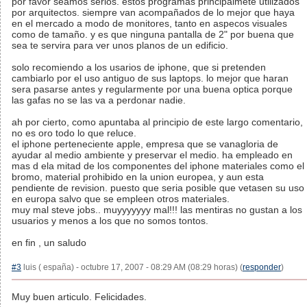
por favor seamos serios. estos programas principalmete utilizados
por arquitectos. siempre van acompañados de lo mejor que haya
en el mercado a modo de monitores, tanto en aspecos visuales
como de tamaño. y es que ninguna pantalla de 2" por buena que
sea te servira para ver unos planos de un edificio.
solo recomiendo a los usarios de iphone, que si pretenden
cambiarlo por el uso antiguo de sus laptops. lo mejor que haran
sera pasarse antes y regularmente por una buena optica porque
las gafas no se las va a perdonar nadie.
ah por cierto, como apuntaba al principio de este largo comentario,
no es oro todo lo que reluce.
el iphone perteneciente apple, empresa que se vanagloria de
ayudar al medio ambiente y preservar el medio. ha empleado en
mas d ela mitad de los componentes del iphone materiales como el
bromo, material prohibido en la union europea, y aun esta
pendiente de revision. puesto que seria posible que vetasen su uso
en europa salvo que se empleen otros materiales.
muy mal steve jobs.. muyyyyyyy mal!!! las mentiras no gustan a los
usuarios y menos a los que no somos tontos.
en fin , un saludo
#3
luis ( españa) - octubre 17, 2007 - 08:29 AM (08:29 horas) (
responder
)
Muy buen articulo. Felicidades.