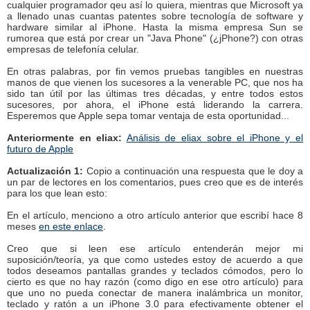
cualquier programador qeu así lo quiera, mientras que Microsoft ya
a llenado unas cuantas patentes sobre tecnología de software y
hardware similar al iPhone. Hasta la misma empresa Sun se
rumorea que está por crear un "Java Phone" (¿jPhone?) con otras
empresas de telefonía celular.
En otras palabras, por fin vemos pruebas tangibles en nuestras
manos de que vienen los sucesores a la venerable PC, que nos ha
sido tan útil por las últimas tres décadas, y entre todos estos
sucesores, por ahora, el iPhone está liderando la carrera.
Esperemos que Apple sepa tomar ventaja de esta oportunidad...
Anteriormente en eliax:
Análisis de eliax sobre el iPhone y el
futuro de Apple
Actualización 1:
Copio a continuación una respuesta que le doy a
un par de lectores en los comentarios, pues creo que es de interés
para los que lean esto:
En el artículo, menciono a otro artículo anterior que escribí hace 8
meses
en este enlace
.
Creo que si leen ese artículo entenderán mejor mi
suposición/teoría, ya que como ustedes estoy de acuerdo a que
todos deseamos pantallas grandes y teclados cómodos, pero lo
cierto es que no hay razón (como digo en ese otro artículo) para
que uno no pueda conectar de manera inalámbrica un monitor,
teclado y ratón a un iPhone 3.0 para efectivamente obtener el