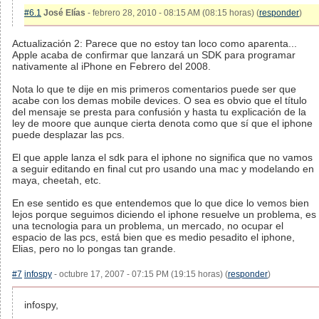
#6.1
José Elías
- febrero 28, 2010 - 08:15 AM (08:15 horas) (
responder
)
Actualización 2: Parece que no estoy tan loco como aparenta...
Apple acaba de confirmar que lanzará un SDK para programar
nativamente al iPhone en Febrero del 2008.
Nota lo que te dije en mis primeros comentarios puede ser que
acabe con los demas mobile devices. O sea es obvio que el título
del mensaje se presta para confusión y hasta tu explicación de la
ley de moore que aunque cierta denota como que sí que el iphone
puede desplazar las pcs.
El que apple lanza el sdk para el iphone no significa que no vamos
a seguir editando en final cut pro usando una mac y modelando en
maya, cheetah, etc.
En ese sentido es que entendemos que lo que dice lo vemos bien
lejos porque seguimos diciendo el iphone resuelve un problema, es
una tecnologia para un problema, un mercado, no ocupar el
espacio de las pcs, está bien que es medio pesadito el iphone,
Elias, pero no lo pongas tan grande.
#7
infospy
- octubre 17, 2007 - 07:15 PM (19:15 horas) (
responder
)
infospy,