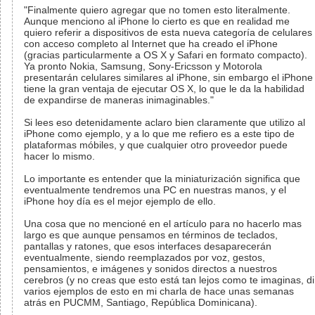
"Finalmente quiero agregar que no tomen esto literalmente.
Aunque menciono al iPhone lo cierto es que en realidad me
quiero referir a dispositivos de esta nueva categoría de celulares
con acceso completo al Internet que ha creado el iPhone
(gracias particularmente a OS X y Safari en formato compacto).
Ya pronto Nokia, Samsung, Sony-Ericsson y Motorola
presentarán celulares similares al iPhone, sin embargo el iPhone
tiene la gran ventaja de ejecutar OS X, lo que le da la habilidad
de expandirse de maneras inimaginables."
Si lees eso detenidamente aclaro bien claramente que utilizo al
iPhone como ejemplo, y a lo que me refiero es a este tipo de
plataformas móbiles, y que cualquier otro proveedor puede
hacer lo mismo.
Lo importante es entender que la miniaturización significa que
eventualmente tendremos una PC en nuestras manos, y el
iPhone hoy día es el mejor ejemplo de ello.
Una cosa que no mencioné en el artículo para no hacerlo mas
largo es que aunque pensamos en términos de teclados,
pantallas y ratones, que esos interfaces desaparecerán
eventualmente, siendo reemplazados por voz, gestos,
pensamientos, e imágenes y sonidos directos a nuestros
cerebros (y no creas que esto está tan lejos como te imaginas, di
varios ejemplos de esto en mi charla de hace unas semanas
atrás en PUCMM, Santiago, República Dominicana).