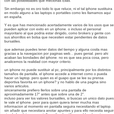
con las posibilidades que mecionas Elias.
Sin embargo no es oro todo lo que reluce, ni el tal iphone sustituira
en modo alguno a las laptops o portatiles como les llamamos aqui
en españa.
Y es que has mencionado acertadamente varios de los usos que se
pueden aplicar con exito en un iphone. o incluso el personal
mayoritario al que podria estar dirigido, como brokers y gente con
sus ahorrillos en bolsa que necesiten estar pendientes de datos
bursatiles.
que ademas puedes tener datos del tiempo y alguna cosila mas
gracias a la navegacion por paginas web... pues genial. pero ahi
acaban las bondades del iphone. no es que sea poca cosa, pero
analicemos la realidad con mayor criterio.
un iphone no puede sustituir al pc, principalmente por los distintos
tamaños de pantalla. el iphone accede a internet como o pueda
hacer un laptop. pero quien es el guapo que se lee su prensa
deportiva favorita en un iphone? y no hablo de una pagina sino
varios articulos.
sinceramente prefiero llerlos sobre una pantalla de
aproximadamente 17" antes que sobre una de 2".
incluso para ver los valores bursatiles, si buscas un unico dato pues
te vale el iphone. peor para quien quiera tener mucha mas
informacion al momento en pantalla seguira necesitando el laptop.
sin añadir que necesitara anotar apuntes y para ello necesita seguir