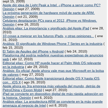
sept 15, 2009)
Apple dió idea de Light Peak a Intel. ¿iPhone a servir como PC?
Opinión
( sept 27, 2009)
La próxima generación de hardware móvil de parte de ARM.
Opinión
( oct 21, 2009)
Celulares desplazarán PCs para el 2012, iPhone vs Windows.
Opinión
( ene 16, 2010)
Análisis eliax: La importancia y significado del Apple iPad
( ene 28,
2010)
10 cosas a mejorar en los futuros iPads, y otras opiniones...
( ene
31, 2010)
Análisis: El significado de Windows Phone 7 Series en la industria
(
feb 15, 2010)
El Talón de Aquiles del iPhone y Android
( feb 24, 2010)
Plataforma iAd podría redefinir nuestras expectativas de anuncios
web
( abr 12, 2010)
Editorial eliax: Como HP puede hacer el Palm Web OS relevante
en la industria
( abr 29, 2010)
Análisis: Es oficial, Apple ahora vale mas que Microsoft en la bolsa
de valores
( may 27, 2010)
Editorial eliax: Como Apple transicionará desde OS X hasta iOS,
con... iOS X
( ago 26, 2010)
Apple ahora es 3ra empresa más valuada del mundo, detrás de
PetroChina y Exxon Mobil
( sept 27, 2010)
iPad se convierte en dispositivo digital de más rápida adopción en
la historia. Opinión
( oct 6, 2010)
Análisis eliax: La arquitectura ARM se convierte en la más grande
amenaza al negocio de Intel
( oct 8, 2010)