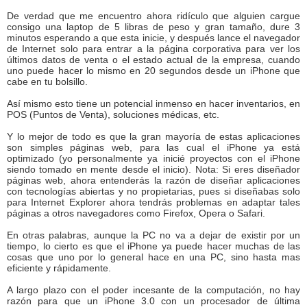
De verdad que me encuentro ahora ridículo que alguien cargue
consigo una laptop de 5 libras de peso y gran tamaño, dure 3
minutos esperando a que esta inicie, y después lance el navegador
de Internet solo para entrar a la página corporativa para ver los
últimos datos de venta o el estado actual de la empresa, cuando
uno puede hacer lo mismo en 20 segundos desde un iPhone que
cabe en tu bolsillo.
Así mismo esto tiene un potencial inmenso en hacer inventarios, en
POS (Puntos de Venta), soluciones médicas, etc.
Y lo mejor de todo es que la gran mayoría de estas aplicaciones
son simples páginas web, para las cual el iPhone ya está
optimizado (yo personalmente ya inicié proyectos con el iPhone
siendo tomado en mente desde el inicio). Nota: Si eres diseñador
páginas web, ahora entenderás la razón de diseñar aplicaciones
con tecnologías abiertas y no propietarias, pues si diseñabas solo
para Internet Explorer ahora tendrás problemas en adaptar tales
páginas a otros navegadores como Firefox, Opera o Safari.
En otras palabras, aunque la PC no va a dejar de existir por un
tiempo, lo cierto es que el iPhone ya puede hacer muchas de las
cosas que uno por lo general hace en una PC, sino hasta mas
eficiente y rápidamente.
A largo plazo con el poder incesante de la computación, no hay
razón para que un iPhone 3.0 con un procesador de última