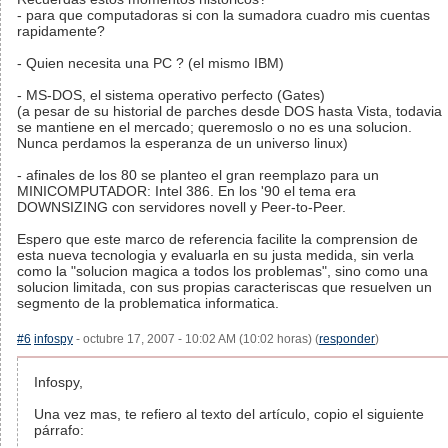
- para que computadoras si con la sumadora cuadro mis cuentas
rapidamente?
- Quien necesita una PC ? (el mismo IBM)
- MS-DOS, el sistema operativo perfecto (Gates)
(a pesar de su historial de parches desde DOS hasta Vista, todavia
se mantiene en el mercado; queremoslo o no es una solucion.
Nunca perdamos la esperanza de un universo linux)
- afinales de los 80 se planteo el gran reemplazo para un
MINICOMPUTADOR: Intel 386. En los '90 el tema era
DOWNSIZING con servidores novell y Peer-to-Peer.
Espero que este marco de referencia facilite la comprension de
esta nueva tecnologia y evaluarla en su justa medida, sin verla
como la "solucion magica a todos los problemas", sino como una
solucion limitada, con sus propias caracteriscas que resuelven un
segmento de la problematica informatica.
#6
infospy
- octubre 17, 2007 - 10:02 AM (10:02 horas) (
responder
)
Infospy,
Una vez mas, te refiero al texto del artículo, copio el siguiente
párrafo: