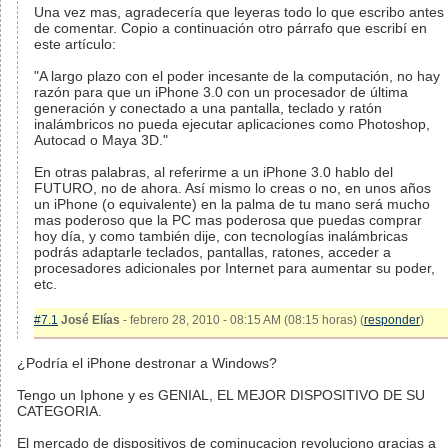
Una vez mas, agradecería que leyeras todo lo que escribo antes
de comentar. Copio a continuación otro párrafo que escribí en
este artículo:
"A largo plazo con el poder incesante de la computación, no hay
razón para que un iPhone 3.0 con un procesador de última
generación y conectado a una pantalla, teclado y ratón
inalámbricos no pueda ejecutar aplicaciones como Photoshop,
Autocad o Maya 3D."
En otras palabras, al referirme a un iPhone 3.0 hablo del
FUTURO, no de ahora. Así mismo lo creas o no, en unos años
un iPhone (o equivalente) en la palma de tu mano será mucho
mas poderoso que la PC mas poderosa que puedas comprar
hoy día, y como también dije, con tecnologías inalámbricas
podrás adaptarle teclados, pantallas, ratones, acceder a
procesadores adicionales por Internet para aumentar su poder,
etc.
#7.1
José Elías
- febrero 28, 2010 - 08:15 AM (08:15 horas) (
responder
)
¿Podría el iPhone destronar a Windows?
Tengo un Iphone y es GENIAL, EL MEJOR DISPOSITIVO DE SU
CATEGORIA.
El mercado de dispositivos de cominucacion revoluciono gracias a