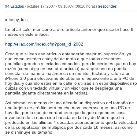
#4
Estados
- octubre 17, 2007 - 09:10 AM (09:10 horas) (
responder
)
infospy, luis,
En el artículo, menciono a otro artículo anterior que escribí hace 8
meses en este enlace:
http://eliax.com/index.cfm?post_id=2082
Creo que si leen ese artículo entenderán mejor mi suposición, ya
que como ustedes estoy de acuerdo a que todos deseamos
pantallas grandes y teclados cómodos, pero lo cierto es que no hay
razón (como digo en ese otro artículo) para que uno no pueda
conectar de manera inalámbrica un monitor, teclado y ratón a un
iPhone 3.0 para efectivamente obtener el equivalente a una PC de
hoy día, y cuando estás en la calle lo utilizas sin esos dispositivos (o
quizás con un teclado virtual y un visor que te despliega una
pantalla gigante directamente en la retina).
Así mismo, en menos de una década un dispositivo del tamaño de
una tarjeta de crédito será mucho mas poderoso que una PC de
hoy día, por lo que de verdad creo que lo que digo no es cosa
inventada de la nada sino basada en la Ley de Moore que ha
predecido en las últimas 4 décadas acertadamente que la velocidad
de la computación se multiplica por dos cada 18 meses, así como
se disminuye su tamaño.