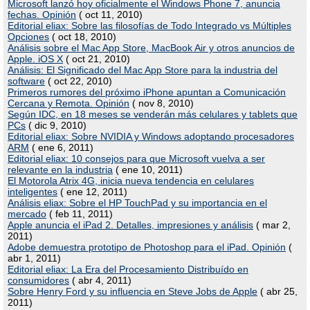
Microsoft lanzó hoy oficialmente el Windows Phone 7, anuncia
fechas. Opinión
( oct 11, 2010)
Editorial eliax: Sobre las filosofías de Todo Integrado vs Múltiples
Opciones
( oct 18, 2010)
Análisis sobre el Mac App Store, MacBook Air y otros anuncios de
Apple. iOS X
( oct 21, 2010)
Análisis: El Significado del Mac App Store para la industria del
software
( oct 22, 2010)
Primeros rumores del próximo iPhone apuntan a Comunicación
Cercana y Remota. Opinión
( nov 8, 2010)
Según IDC, en 18 meses se venderán más celulares y tablets que
PCs
( dic 9, 2010)
Editorial eliax: Sobre NVIDIA y Windows adoptando procesadores
ARM
( ene 6, 2011)
Editorial eliax: 10 consejos para que Microsoft vuelva a ser
relevante en la industria
( ene 10, 2011)
El Motorola Atrix 4G, inicia nueva tendencia en celulares
inteligentes
( ene 12, 2011)
Análisis eliax: Sobre el HP TouchPad y su importancia en el
mercado
( feb 11, 2011)
Apple anuncia el iPad 2. Detalles, impresiones y análisis
( mar 2,
2011)
Adobe demuestra prototipo de Photoshop para el iPad. Opinión
(
abr 1, 2011)
Editorial eliax: La Era del Procesamiento Distribuído en
consumidores
( abr 4, 2011)
Sobre Henry Ford y su influencia en Steve Jobs de Apple
( abr 25,
2011)