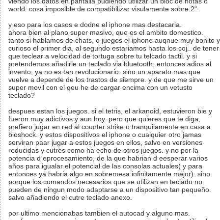
viendo los datos en pantalla pudiendo utilizar un bloc de notas o
world. cosa imposible de compatibilizar visulamente sobre 2".
y eso para los casos e dodne el iphone mas destacaria.
ahora bien al plano super masivo, que es el ambito domestico.
tanto si hablamos de chats, o juegos el iphone auqnue muy bonito y
curioso el primer dia, al segundo estariamos hasta los coj.. de tener
que teclear a velocidad de tortuga sobre tu telcado tactil. y si
pretendemos añadirle un teclado via bluetooth, entonces adios al
invento, ya no es tan revolucionario. sino un aparato mas que
vuelve a depende de los trastos de siempre. y de que me sirve un
super movil con el qeu he de cargar encima con un vetusto
teclado?
despues estan los juegos. si el tetris, el arkanoid, estuvieron bie y
fueron muy adictivos y aun hoy. pero que quieres que te diga,
prefiero jugar en red al counter strike o tranquilamente en casa a
bioshock. y estos dispositivos el iphone o cualquier otro jamas
serviran paar jugar a estos juegos en ellos, salvo en versiones
reducidas y cutres como ha echo de otros juegos. y no por la
potencia d eprocesamiento, de la que habrian d eesperar varios
años para igualar el potencial de las consolas actuales( y para
entonces ya habria algo en sobremesa infinitamente mejor). sino
porque los comandos necesarios que se utilizan en teclado no
pueden de ningun modo adaptarse a un dispositivo tan pequeño.
salvo añadiendo el cutre teclado anexo.
por ultimo mencionabas tambien el autocad y alguno mas.