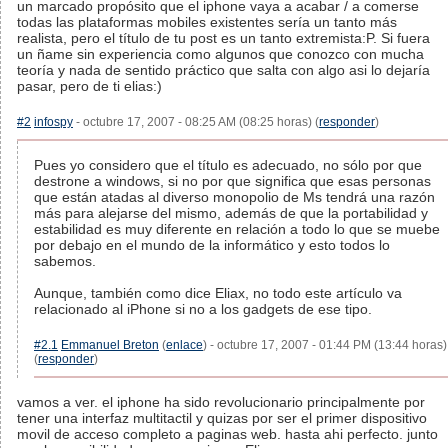
un marcado propósito que el iphone vaya a acabar / a comerse
todas las plataformas mobiles existentes sería un tanto más
realista, pero el título de tu post es un tanto extremista:P. Si fuera
un ñame sin experiencia como algunos que conozco con mucha
teoría y nada de sentido práctico que salta con algo asi lo dejaría
pasar, pero de ti elias:)
#2
infospy
- octubre 17, 2007 - 08:25 AM (08:25 horas) (
responder
)
Pues yo considero que el título es adecuado, no sólo por que
destrone a windows, si no por que significa que esas personas
que están atadas al diverso monopolio de Ms tendrá una razón
más para alejarse del mismo, además de que la portabilidad y
estabilidad es muy diferente en relación a todo lo que se muebe
por debajo en el mundo de la informático y esto todos lo
sabemos.
Aunque, también como dice Eliax, no todo este artículo va
relacionado al iPhone si no a los gadgets de ese tipo.
#2.1
Emmanuel Breton
(
enlace
) - octubre 17, 2007 - 01:44 PM (13:44 horas)
(
responder
)
vamos a ver. el iphone ha sido revolucionario principalmente por
tener una interfaz multitactil y quizas por ser el primer dispositivo
movil de acceso completo a paginas web. hasta ahi perfecto. junto