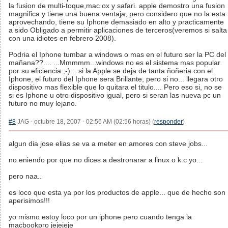
la fusion de multi-toque,mac ox y safari. apple demostro una fusion
magnifica y tiene una buena ventaja, pero considero que no la esta
aprovechando, tiene su Iphone demasiado en alto y practicamente
a sido Obligado a permitir aplicaciones de terceros(veremos si salta
con una idiotes en febrero 2008).
Podria el Iphone tumbar a windows o mas en el futuro ser la PC del
mañana??.... ...Mmmmm...windows no es el sistema mas popular
por su eficiencia ;-)... si la Apple se deja de tanta ñoñeria con el
Iphone, el futuro del Iphone sera Brillante, pero si no... llegara otro
dispositivo mas flexible que lo quitara el titulo.... Pero eso si, no se
si es Iphone u otro dispositivo igual, pero si seran las nueva pc un
futuro no muy lejano.
#8
JAG - octubre 18, 2007 - 02:56 AM (02:56 horas) (
responder
)
algun dia jose elias se va a meter en amores con steve jobs...
no eniendo por que no dices a destronarar a linux o k c yo...
pero naa..
es loco que esta ya por los productos de apple... que de hecho son
aperisimos!!!
yo mismo estoy loco por un iphone pero cuando tenga la
macbookpro jejejeje