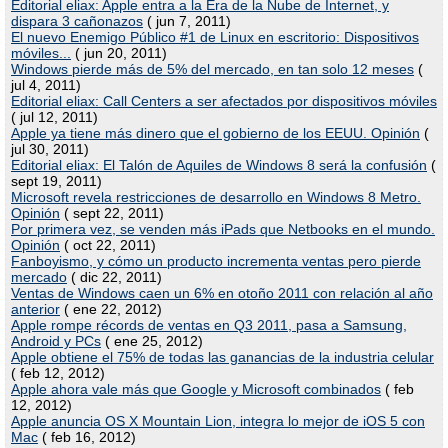
Editorial eliax: Apple entra a la Era de la Nube de Internet, y
dispara 3 cañonazos
( jun 7, 2011)
El nuevo Enemigo Público #1 de Linux en escritorio: Dispositivos
móviles...
( jun 20, 2011)
Windows pierde más de 5% del mercado, en tan solo 12 meses
(
jul 4, 2011)
Editorial eliax: Call Centers a ser afectados por dispositivos móviles
( jul 12, 2011)
Apple ya tiene más dinero que el gobierno de los EEUU. Opinión
(
jul 30, 2011)
Editorial eliax: El Talón de Aquiles de Windows 8 será la confusión
(
sept 19, 2011)
Microsoft revela restricciones de desarrollo en Windows 8 Metro.
Opinión
( sept 22, 2011)
Por primera vez, se venden más iPads que Netbooks en el mundo.
Opinión
( oct 22, 2011)
Fanboyismo, y cómo un producto incrementa ventas pero pierde
mercado
( dic 22, 2011)
Ventas de Windows caen un 6% en otoño 2011 con relación al año
anterior
( ene 22, 2012)
Apple rompe récords de ventas en Q3 2011, pasa a Samsung,
Android y PCs
( ene 25, 2012)
Apple obtiene el 75% de todas las ganancias de la industria celular
( feb 12, 2012)
Apple ahora vale más que Google y Microsoft combinados
( feb
12, 2012)
Apple anuncia OS X Mountain Lion, integra lo mejor de iOS 5 con
Mac
( feb 16, 2012)