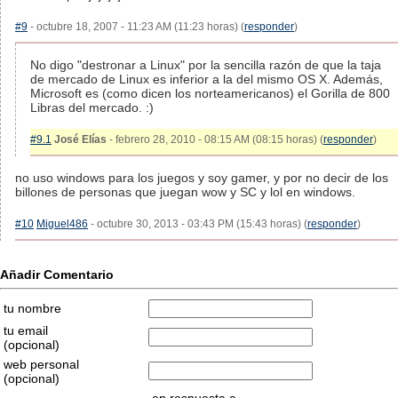
#9
- octubre 18, 2007 - 11:23 AM (11:23 horas) (
responder
)
No digo "destronar a Linux" por la sencilla razón de que la taja
de mercado de Linux es inferior a la del mismo OS X. Además,
Microsoft es (como dicen los norteamericanos) el Gorilla de 800
Libras del mercado. :)
#9.1
José Elías
- febrero 28, 2010 - 08:15 AM (08:15 horas) (
responder
)
no uso windows para los juegos y soy gamer, y por no decir de los
billones de personas que juegan wow y SC y lol en windows.
#10
Miguel486
- octubre 30, 2013 - 03:43 PM (15:43 horas) (
responder
)
Añadir Comentario
tu nombre
tu email
(opcional)
web personal
(opcional)