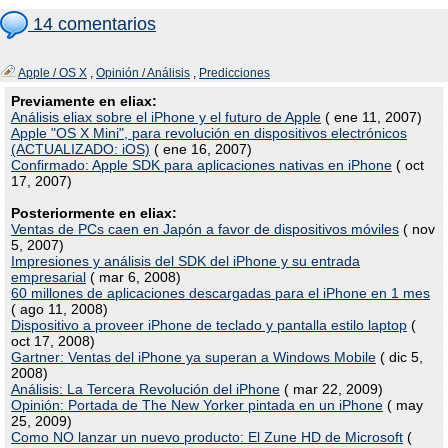
14 comentarios
Apple / OS X
,
Opinión / Análisis
,
Predicciones
Previamente en eliax:
Análisis eliax sobre el iPhone y el futuro de Apple
( ene 11, 2007)
Apple "OS X Mini", para revolución en dispositivos electrónicos
(ACTUALIZADO: iOS)
( ene 16, 2007)
Confirmado: Apple SDK para aplicaciones nativas en iPhone
( oct
17, 2007)
Posteriormente en eliax:
Ventas de PCs caen en Japón a favor de dispositivos móviles
( nov
5, 2007)
Impresiones y análisis del SDK del iPhone y su entrada
empresarial
( mar 6, 2008)
60 millones de aplicaciones descargadas para el iPhone en 1 mes
( ago 11, 2008)
Dispositivo a proveer iPhone de teclado y pantalla estilo laptop
(
oct 17, 2008)
Gartner: Ventas del iPhone ya superan a Windows Mobile
( dic 5,
2008)
Análisis: La Tercera Revolución del iPhone
( mar 22, 2009)
Opinión: Portada de The New Yorker pintada en un iPhone
( may
25, 2009)
Como NO lanzar un nuevo producto: El Zune HD de Microsoft
(