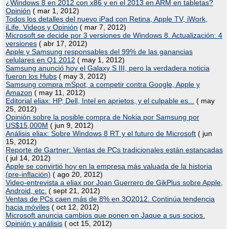
¿Windows 8 en 2012 con x86 y en el 2013 en ARM en tabletas?
Opinión
( mar 1, 2012)
Todos los detalles del nuevo iPad con Retina, Apple TV, iWork,
iLife. Videos y Opinión
( mar 7, 2012)
Microsoft se decide por 3 versiones de Windows 8. Actualización: 4
versiones
( abr 17, 2012)
Apple y Samsung responsables del 99% de las ganancias
celulares en Q1 2012
( may 1, 2012)
Samsung anunció hoy el Galaxy S III, pero la verdadera noticia
fueron los Hubs
( may 3, 2012)
Samsung compra mSpot, a competir contra Google, Apple y
Amazon
( may 11, 2012)
Editorial eliax: HP, Dell, Intel en aprietos, y el culpable es...
( may
25, 2012)
Opinión sobre la posible compra de Nokia por Samsung por
US$15,000M
( jun 9, 2012)
Análisis eliax: Sobre Windows 8 RT y el futuro de Microsoft
( jun
15, 2012)
Reporte de Gartner: Ventas de PCs tradicionales están estancadas
( jul 14, 2012)
Apple se convirtió hoy en la empresa más valuada de la historia
(pre-inflación)
( ago 20, 2012)
Video-entrevista a eliax por Joan Guerrero de GikPlus sobre Apple,
Android, etc.
( sept 21, 2012)
Ventas de PCs caen más de 8% en 3Q2012. Continúa tendencia
hacia móviles
( oct 12, 2012)
Microsoft anuncia cambios que ponen en Jaque a sus socios.
Opinión y análisis
( oct 15, 2012)