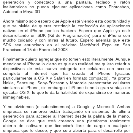
generación y conectado a una pantalla, teclado y ratón
inalámbricos no pueda ejecutar aplicaciones como Photoshop,
Autocad o Maya 3D.
Ahora mismo solo espero que Apple esté viendo esta oportunidad y
que se olvide de querer restringir la confección de aplicaciones
nativas en el iPhone por los hackers. Espero que Apple ya esté
desarrollando un SDK (Kit de Programación) para el iPhone con
mucho cuidado y con miras al futuro. Espero además que este
SDK sea anunciado en el próximo MacWorld Expo en San
Francisco el 15 de Enero del 2008.
Finalmente quiero agregar que no tomen esto literalmente. Aunque
menciono al iPhone lo cierto es que en realidad me quiero referir a
dispositivos de esta nueva categoría de celulares con acceso
completo al Internet que ha creado el iPhone (gracias
particularmente a OS X y Safari en formato compacto). Ya pronto
Nokia, Samsung, Sony-Ericsson y Motorola presentarán celulares
similares al iPhone, sin embargo el iPhone tiene la gran ventaja de
ejecutar OS X, lo que le da la habilidad de expandirse de maneras
inimaginables.
Y no olvidemos (o subestimemos) a Google y Microsoft. Ambas
empresas se rumorea están trabajando en sistemas de última
generación para acceder al Internet desde la palma de la mano.
Google se dice que está creando una plataforma totalmente
abierta de software que licenciará libre de cargo a cualquier
empresa que lo desee, y que será abierta para el desarrollo por