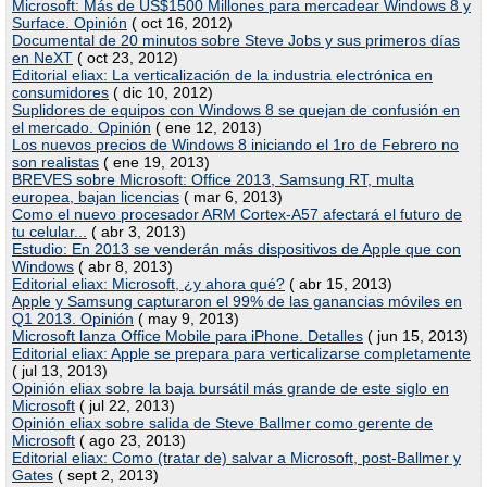
Microsoft: Más de US$1500 Millones para mercadear Windows 8 y
Surface. Opinión
( oct 16, 2012)
Documental de 20 minutos sobre Steve Jobs y sus primeros días
en NeXT
( oct 23, 2012)
Editorial eliax: La verticalización de la industria electrónica en
consumidores
( dic 10, 2012)
Suplidores de equipos con Windows 8 se quejan de confusión en
el mercado. Opinión
( ene 12, 2013)
Los nuevos precios de Windows 8 iniciando el 1ro de Febrero no
son realistas
( ene 19, 2013)
BREVES sobre Microsoft: Office 2013, Samsung RT, multa
europea, bajan licencias
( mar 6, 2013)
Como el nuevo procesador ARM Cortex-A57 afectará el futuro de
tu celular...
( abr 3, 2013)
Estudio: En 2013 se venderán más dispositivos de Apple que con
Windows
( abr 8, 2013)
Editorial eliax: Microsoft, ¿y ahora qué?
( abr 15, 2013)
Apple y Samsung capturaron el 99% de las ganancias móviles en
Q1 2013. Opinión
( may 9, 2013)
Microsoft lanza Office Mobile para iPhone. Detalles
( jun 15, 2013)
Editorial eliax: Apple se prepara para verticalizarse completamente
( jul 13, 2013)
Opinión eliax sobre la baja bursátil más grande de este siglo en
Microsoft
( jul 22, 2013)
Opinión eliax sobre salida de Steve Ballmer como gerente de
Microsoft
( ago 23, 2013)
Editorial eliax: Como (tratar de) salvar a Microsoft, post-Ballmer y
Gates
( sept 2, 2013)