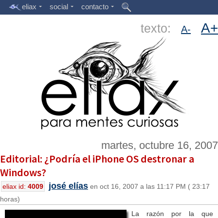
eliax
social
contacto
A+
texto:
A-
martes, octubre 16, 2007
Editorial: ¿Podría el iPhone OS destronar a
Windows?
josé elías
eliax id:
4009
en oct 16, 2007 a las 11:17 PM ( 23:17
horas)
La razón por la que