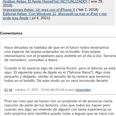
Análisis #eliax: El Apple HomePod (ACTUALIZADO)
( ene 29,
2018)
Impresiones #eliax: Un mes con el iPhone X
( feb 2, 2018)
Editorial #elias: Con Windows 11, Microsoft va tras el iPad y por
ende tras Apple
( jul 4, 2021)
Comentarios
Hace décadas se hablaba de que en el futuro todos tendríamos
una especie de tarjeta-ordenador en el bosillo. Esta tarjeta
interactuaría con el propietario para asistirle en el día a día. Serviría
de monedero, consultas a datos...
Cuando lo leí parecía algo de ciencia ficción, pero el Iphone ya está
aquí. El siguiente paso de Apple es el (*Iphone Nano*). Algo más
pequeño y delgado, similar al tamaño de la cartera que tenemos
todos en el bolsillo. De este modo ya no será incomodo llevarlo.
#1
ptt
- octubre 17, 2007 - 03:06 AM (03:06 horas) (
responder
)
Post así creo que se hacen con un propósito el de provocar cierta
reacción de parte de tus lectores, creo que todos los hacen pero
cuando veo algo asi viniendo de alguien con tanta experiencia no
solo empírica sino científica puedo notar a leguas que se hace con