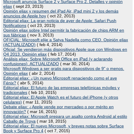
Microsoft anuncia Surface 2 y Surface Pro 2. Detalles y opinión
eliax
( sept 23, 2013)
Opinión eliax y resumen del iPad Air, iPad mini 2 y los demás
anuncios de Apple hoy
( oct 22, 2013)
Editorial eliax: La gran noticia de ayer de Apple: Safari Push
Notifications
( oct 23, 2013)
Opinión eliax sobre Intel permitir la fabricación de chips ARM en
sus fábricas
( nov 3, 2013)
OFICIAL: Microsoft elije a Satya Nadella como CEO. Opinión eliax
(ACTUALIZADO)
( feb 4, 2014)
Oficial: Se vendieron más dispositivos Apple que con Windows en
Q4 2013. Opinión eliax
( feb 17, 2014)
Análisis eliax: Sobre Microsoft Office en iPad (y aclarando
confusiones). ACTUALIZADO
( mar 30, 2014)
Microsoft Windows a ser gratis para dispositivos de 9" o menos.
Opinión eliax
( abr 2, 2014)
Editorial eliax: ¿Un nuevo Microsoft renaciendo como el ave
Fénix?
( abr 5, 2014)
Editorial eliax: El futuro de las empresas telefónicas móviles y
tradicionales
( feb 10, 2015)
Editorial eliax: El Apple Watch es el futuro del iPhone (y otros
celulares)
( mar 11, 2015)
Debate eliax: ¿Apple vende por mercadeo o por mérito en
innovación?
( mar 16, 2015)
Editorial eliax: Microsoft prepara un asalto contra Android al estilo
Caballo de Troya
( mar 18, 2015)
Editorial eliax: El nuevo Microsoft, y breves notas sobre Surface
Book y Surface Pro 4
( oct 7, 2015)