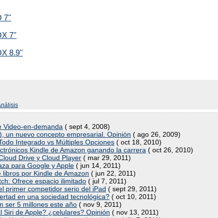
D 7"
DX 7"
DX 8.9"
Análisis
de Video-en-demanda
( sept 4, 2008)
), un nuevo concepto empresarial. Opinión
( ago 26, 2009)
de Todo Integrado vs Múltiples Opciones
( oct 18, 2010)
electrónicos Kindle de Amazon ganando la carrera
( oct 26, 2010)
Cloud Drive y Cloud Player
( mar 29, 2011)
naza para Google y Apple
( jun 14, 2011)
e libros por Kindle de Amazon
( jun 22, 2011)
h: Ofrece espacio ilimitado
( jul 7, 2011)
 el primer competidor serio del iPad
( sept 29, 2011)
libertad en una sociedad tecnológica?
( oct 10, 2011)
n ser 5 millones este año
( nov 9, 2011)
 Siri de Apple? ¿celulares? Opinión
( nov 13, 2011)