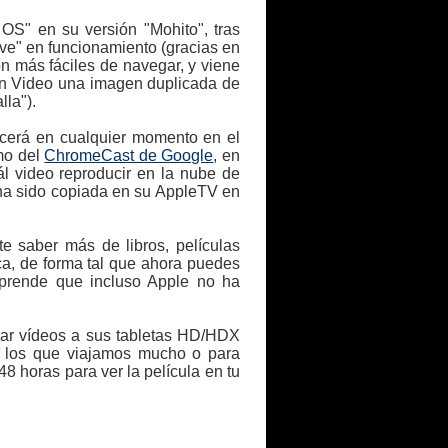
 OS" en su versión "Mohito", tras
ave" en funcionamiento (gracias en
 más fáciles de navegar, y viene
on Video una imagen duplicada de
lla").
ecerá en cualquier momento en el
mo del
ChromeCast de Google
, en
ál video reproducir en la nube de
 ha sido copiada en su AppleTV en
e saber más de libros, películas
ica, de forma tal que ahora puedes
rprende que incluso Apple no ha
gar vídeos a sus tabletas HD/HDX
ra los que viajamos mucho o para
8 horas para ver la película en tu