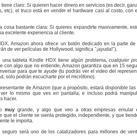
iene claro: Si quieren hacer dinero en servicios (es decir, gan
s, etc), el truco está en vender el hardware casi al costo, con 
ra cosa bastante clara: Si quieres expandirte masivamente, est
a excelente experiencia al cliente.
s HDX, Amazon ahora ofrece un botón dedicado en la parte de 
n de ver películas de Hollywood, significa "¡ayuda!").
e una tableta Kindle HDX tiene algún problema,
cualquier p
ude con algo que no entiende, Amazon garantiza que en 15 seg
nversar para que te ayude (tu podrás ver el video del represe
ad, solo podrán escucharte por el micrófono).
resentante de Amazon (que a propósito, estará disponible las 
 ver lo mismo que ves en pantalla, e incluso podrá manipu
s hacer.
go
muy
grande, y algo que veo a otras empresas emular e
que el cliente se sienta protegido, independiente, y que tiend
ente le importa.
 seguro será uno de los catalizadores para millones de vent