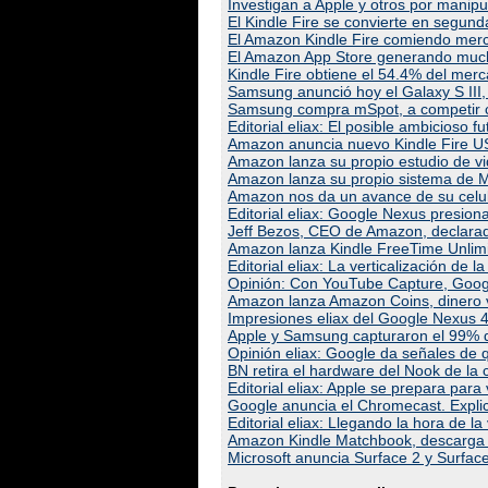
Investigan a Apple y otros por manipul
El Kindle Fire se convierte en segund
El Amazon Kindle Fire comiendo mer
El Amazon App Store generando much
Kindle Fire obtiene el 54.4% del merc
Samsung anunció hoy el Galaxy S III, 
Samsung compra mSpot, a competir c
Editorial eliax: El posible ambicioso 
Amazon anuncia nuevo Kindle Fire US
Amazon lanza su propio estudio de v
Amazon lanza su propio sistema de Ma
Amazon nos da un avance de su celul
Editorial eliax: Google Nexus presio
Jeff Bezos, CEO de Amazon, declara
Amazon lanza Kindle FreeTime Unlimi
Editorial eliax: La verticalización de 
Opinión: Con YouTube Capture, Googl
Amazon lanza Amazon Coins, dinero vi
Impresiones eliax del Google Nexus 
Apple y Samsung capturaron el 99% d
Opinión eliax: Google da señales de 
BN retira el hardware del Nook de la c
Editorial eliax: Apple se prepara par
Google anuncia el Chromecast. Expli
Editorial eliax: Llegando la hora de 
Amazon Kindle Matchbook, descarga la
Microsoft anuncia Surface 2 y Surface 