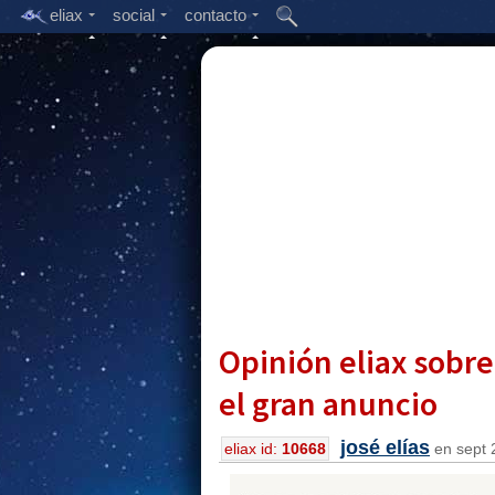
eliax
social
contacto
Opinión eliax sobr
el gran anuncio
josé elías
eliax id:
10668
en sept 