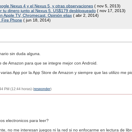
 Google Nexus 4 y el Nexus 5, y otras observaciones
( nov 5, 2013)
por tu dinero junto al Nexus 5. US$179 desbloqueado
( nov 17, 2013)
n Apple TV, Chromecast. Opinión eliax
( abr 2, 2014)
n Fire Phone
( jun 18, 2014)
ario sin duda alguna.
re de Amazon para que se integre mejor con Android.
varias App por la App Store de Amazon y siempre que las utilizo me 
44 PM (12:44 horas) (
responder
)
ros electronicos para leer?
te, no me interesan juegos ni la red si no enfocarme en lectura de libr