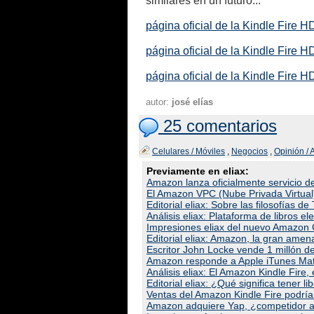
similares en un futuro...
página oficial de la Kindle Fire H
página oficial de la Kindle Fire H
página oficial de la Kindle Fire H
autor:
josé elías
25 comentarios
Celulares / Móviles
,
Negocios
,
Opinión / 
Previamente en eliax:
Amazon lanza oficialmente servicio 
El Amazon VPC (Nube Privada Virtual
Editorial eliax: Sobre las filosofías 
Análisis eliax: Plataforma de libros 
Impresiones eliax del nuevo Amazon 
Editorial eliax: Amazon, la gran ame
Escritor John Locke vende 1 millón d
Amazon responde a Apple iTunes Matc
Análisis eliax: El Amazon Kindle Fire,
Editorial eliax: ¿Qué significa tener 
Ventas del Amazon Kindle Fire podría
Amazon adquiere Yap, ¿competidor al