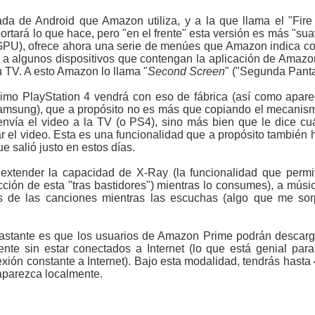
ada de Android que Amazon utiliza, y a la que llama el "Fire
portará lo que hace, pero "en el frente" esta versión es más "su
GPU), ofrece ahora una serie de menúes que Amazon indica con
r a algunos dispositivos que contengan la aplicación de Amaz
tu TV. A esto Amazon lo llama "
Second Screen
" ("Segunda Panta
imo PlayStation 4 vendrá con eso de fábrica (así como apar
amsung), que a propósito no es más que copiando el mecanis
envía el video a la TV (o PS4), sino más bien que le dice cu
r el video. Esta es una funcionalidad que a propósito también
e salió justo en estos días.
xtender la capacidad de X-Ray (la funcionalidad que permit
cción de esta "tras bastidores") mientras lo consumes), a mús
ras de las canciones mientras las escuchas (algo que me so
astante es que los usuarios de Amazon Prime podrán descar
mente sin estar conectados a Internet (lo que está genial pa
ón constante a Internet). Bajo esta modalidad, tendrás hasta 4
saparezca localmente.