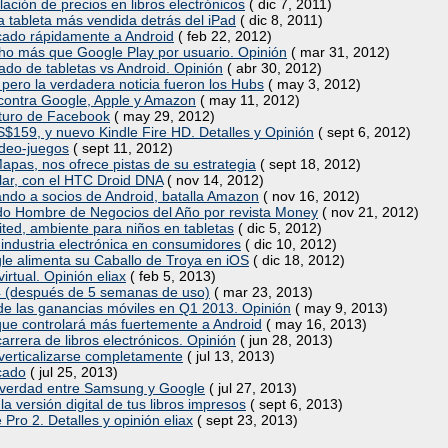
ación de precios en libros electrónicos
( dic 7, 2011)
a tableta más vendida detrás del iPad
( dic 8, 2011)
cado rápidamente a Android
( feb 22, 2012)
o más que Google Play por usuario. Opinión
( mar 31, 2012)
ado de tabletas vs Android. Opinión
( abr 30, 2012)
pero la verdadera noticia fueron los Hubs
( may 3, 2012)
ontra Google, Apple y Amazon
( may 11, 2012)
futuro de Facebook
( may 29, 2012)
$159, y nuevo Kindle Fire HD. Detalles y Opinión
( sept 6, 2012)
ideo-juegos
( sept 11, 2012)
pas, nos ofrece pistas de su estrategia
( sept 18, 2012)
ar, con el HTC Droid DNA
( nov 14, 2012)
nando a socios de Android, batalla Amazon
( nov 16, 2012)
do Hombre de Negocios del Año por revista Money
( nov 21, 2012)
ted, ambiente para niños en tabletas
( dic 5, 2012)
la industria electrónica en consumidores
( dic 10, 2012)
e alimenta su Caballo de Troya en iOS
( dic 18, 2012)
rtual. Opinión eliax
( feb 5, 2013)
4 (después de 5 semanas de uso)
( mar 23, 2013)
e las ganancias móviles en Q1 2013. Opinión
( may 9, 2013)
que controlará más fuertemente a Android
( may 16, 2013)
arrera de libros electrónicos. Opinión
( jun 28, 2013)
a verticalizarse completamente
( jul 13, 2013)
cado
( jul 25, 2013)
la verdad entre Samsung y Google
( jul 27, 2013)
 versión digital de tus libros impresos
( sept 6, 2013)
Pro 2. Detalles y opinión eliax
( sept 23, 2013)