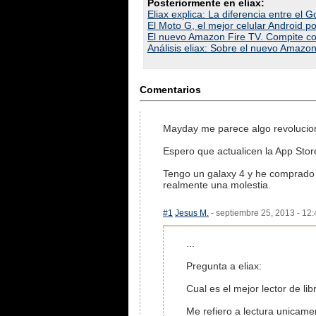
Posteriormente en eliax:
Eliax explica: La diferencia entre el
El Moto G, el mejor celular Android 
El nuevo Amazon Fire TV. Compite co
Análisis eliax: Sobre el nuevo Amazo
Comentarios
Mayday me parece algo revolucion
Espero que actualicen la App Sto
Tengo un galaxy 4 y he comprado 
realmente una molestia.
#1
Jesus M.
- septiembre 25, 2013 - 12:
...
Pregunta a eliax:
Cual es el mejor lector de lib
Me refiero a lectura unicamen