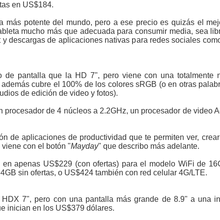
rtas en US$184.
ta más potente del mundo, pero a ese precio es quizás el me
ableta mucho más que adecuada para consumir media, sea libro
t y descargas de aplicaciones nativas para redes sociales como
 de pantalla que la HD 7", pero viene con una totalmente 
además cubre el 100% de los colores sRGB (o en otras palabras
dios de edición de video y fotos).
 procesador de 4 núcleos a 2.2GHz, un procesador de video A
n de aplicaciones de productividad que te permiten ver, crea
 viene con el botón "
Mayday
" que describo más adelante.
ia en apenas US$229 (con ofertas) para el modelo WiFi de 16
4GB sin ofertas, o US$424 también con red celular 4G/LTE.
 HDX 7", pero con una pantalla más grande de 8.9" a una in
ue inician en los US$379 dólares.