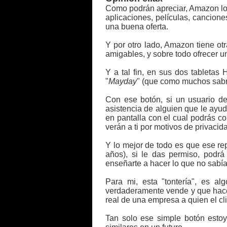
Como podrán apreciar, Amazon lo t
aplicaciones, películas, cancione
una buena oferta.
Y por otro lado, Amazon tiene ot
amigables, y sobre todo ofrecer un
Y a tal fin, en sus dos tableta
"
Mayday
" (que como muchos sabrá
Con ese botón, si un usuario d
asistencia de alguien que le ay
en pantalla con el cual podrás co
verán a ti por motivos de privacid
Y lo mejor de todo es que ese rep
años), si le das permiso, podrá
enseñarte a hacer lo que no sabía
Para mi, esta "tontería", es al
verdaderamente vende y que hace 
real de una empresa a quien el cli
Tan solo ese simple botón estoy