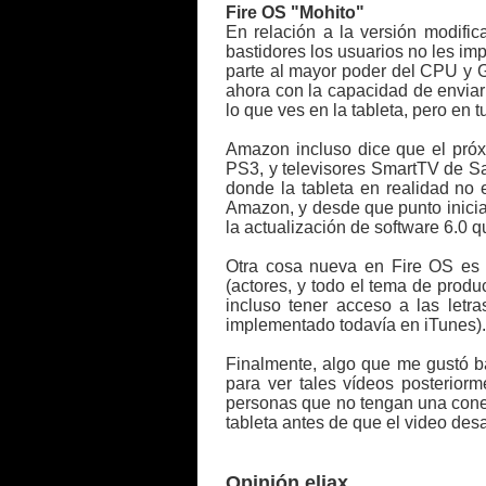
Fire OS "Mohito"
En relación a la versión modific
bastidores los usuarios no les im
parte al mayor poder del CPU y 
ahora con la capacidad de envia
lo que ves en la tableta, pero en 
Amazon incluso dice que el próx
PS3, y televisores SmartTV de S
donde la tableta en realidad no 
Amazon, y desde que punto inicia
la actualización de software 6.0 qu
Otra cosa nueva en Fire OS es e
(actores, y todo el tema de produ
incluso tener acceso a las let
implementado todavía en iTunes).
Finalmente, algo que me gustó b
para ver tales vídeos posterior
personas que no tengan una conexi
tableta antes de que el video de
Opinión eliax