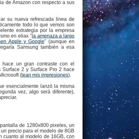
gia de Amazon con respecto a sus
ar su nueva refrescada linea de
ácticamente todo lo que vemos son
elente extrategia por la empresa
smo en eliax "
la amenaza a largo
nen Apple y Google
" (aunque en
gregaría Samsung también a esa
 hace un gran contraste con el
s Surface 2 y Surface Pro 2 hace
Microsoft (
lean mis impresiones
).
que esencialmente lanzó la misma
unda vez, algo será diferente),
preciar.
a pantalla de 1280x800 pixeles, un
 a un precio para el modelo de 8GB
En cuanto al modelo de 16GB, con