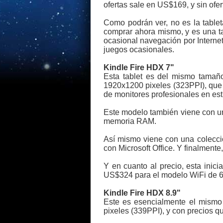
ofertas sale en US$169, y sin ofe
Como podrán ver, no es la table
comprar ahora mismo, y es una t
ocasional navegación por Interne
juegos ocasionales.
Kindle Fire HDX 7"
Esta tablet es del mismo tamaño
1920x1200 pixeles (323PPI), que 
de monitores profesionales en estu
Este modelo también viene con un
memoria RAM.
Así mismo viene con una colecció
con Microsoft Office. Y finalmente,
Y en cuanto al precio, esta inic
US$324 para el modelo WiFi de 6
Kindle Fire HDX 8.9"
Este es esencialmente el mismo
pixeles (339PPI), y con precios q