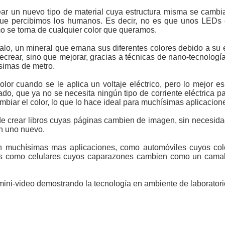
rear un nuevo tipo de material cuya estructura misma se cambia
 que percibimos los humanos. Es decir, no es que unos LEDs 
mo se torna de cualquier color que queramos.
palo, un mineral que emana sus diferentes colores debido a su e
ecrear, sino que mejorar, gracias a técnicas de nano-tecnolog
simas de metro.
lor cuando se le aplica un voltaje eléctrico, pero lo mejor e
eado, que ya no se necesita ningún tipo de corriente eléctrica p
iar el color, lo que lo hace ideal para muchísimas aplicacion
 de crear libros cuyas páginas cambien de imagen, sin necesid
en uno nuevo.
 muchísimas mas aplicaciones, como automóviles cuyos col
ivos como celulares cuyos caparazones cambien como un camal
mini-video demostrando la tecnología en ambiente de laboratori