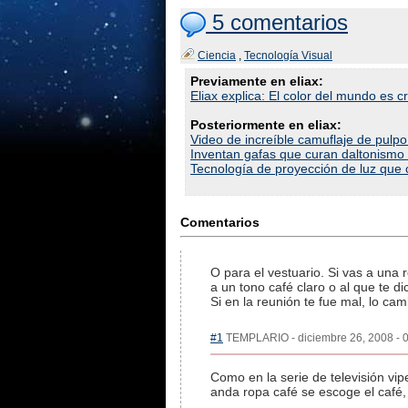
5 comentarios
Ciencia
,
Tecnología Visual
Previamente en eliax:
Eliax explica: El color del mundo es
Posteriormente en eliax:
Video de increíble camuflaje de pulpo
Inventan gafas que curan daltonismo d
Tecnología de proyección de luz que c
Comentarios
O para el vestuario. Si vas a una 
a un tono café claro o al que te di
Si en la reunión te fue mal, lo cam
#1
TEMPLARIO - diciembre 26, 2008 - 0
Como en la serie de televisión vip
anda ropa café se escoge el café,