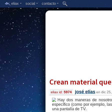
eliax
social
contacto
Crean material que
josé elías
eliax id:
5974
en dic 25,
Hay dos maneras de nosotros
específico (como por ejemplo, las
una pantalla de TV.