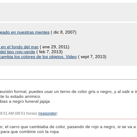
 creado en nuestras mentes
( dic 8, 2007)
 en el fondo del mar
( ene 29, 2011)
el tipo rojo-verde
( feb 7, 2013)
ambia los colores de los objetos. Video
( sept 7, 2013)
reunión formal, puedes usar un terno de color gris o negro, y al salir e
cte tu estado anímico.
bias a negro funeral jajaja
8:51 AM (08:51 horas) (
responder
)
er, el carro que cambiaba de color, pasando de rojo a negro, si se va a
 para que combine con la ropa.