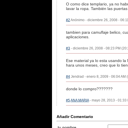
O como dice templario, ya no hab
lavar la ropa. También las puerta
#2
Anónimo - diciembre 26, 2008 - 06:11
tambien para camuflaje belico, cu
aplicaciones.
#3
- diciembre 26, 2008 - 08:23 PM (20:
Ese material ya lo esta usando la
hara unos meses, creo que lo tien
#4
Jendrad - enero 8, 2009 - 06:04 AM (
donde lo compro???????
#5
ANA MARIA
- mayo 28, 2013 - 01:33 
Añadir Comentario
tu nombre