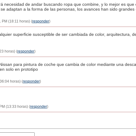
rá necesidad de andar buscando ropa que combine, y lo mejor es que c
s se adaptan a la forma de las personas, los avances han sido grandes
 PM (18:11 horas) (
responder
)
alquier superficie susceptible de ser cambiada de color, arquitectura,
23 horas) (
responder
)
 Nissan para pintura de coche que cambia de color mediante una descarg
en solo en prototipo
06:04 horas) (
responder
)
PM (13:33 horas) (
responder
)