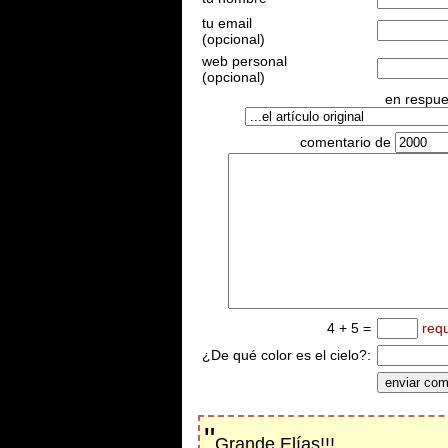
tu email
(opcional)
web personal
(opcional)
en respues
comentario de
4 + 5 =
req
¿De qué color es el cielo?:
"
Grande Elías!!!