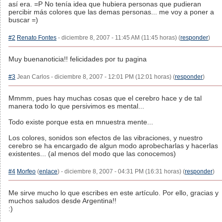
así era. =P No tenía idea que hubiera personas que pudieran
percibir más colores que las demas personas... me voy a poner a
buscar =)
#2
Renato Fontes
- diciembre 8, 2007 - 11:45 AM (11:45 horas) (
responder
)
Muy buenanoticia!! felicidades por tu pagina
#3
Jean Carlos - diciembre 8, 2007 - 12:01 PM (12:01 horas) (
responder
)
Mmmm, pues hay muchas cosas que el cerebro hace y de tal
manera todo lo que persivimos es mental...
Todo existe porque esta en mnuestra mente...
Los colores, sonidos son efectos de las vibraciones, y nuestro
cerebro se ha encargado de algun modo aprobecharlas y hacerlas
existentes... (al menos del modo que las conocemos)
#4
Morfeo
(
enlace
) - diciembre 8, 2007 - 04:31 PM (16:31 horas) (
responder
)
Me sirve mucho lo que escribes en este artículo. Por ello, gracias y
muchos saludos desde Argentina!!
:)