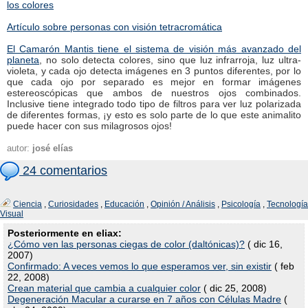
los colores
Artículo sobre personas con visión tetracromática
El Camarón Mantis tiene el sistema de visión más avanzado del
planeta
, no solo detecta colores, sino que luz infrarroja, luz ultra-
violeta, y cada ojo detecta imágenes en 3 puntos diferentes, por lo
que cada ojo por separado es mejor en formar imágenes
estereoscópicas que ambos de nuestros ojos combinados.
Inclusive tiene integrado todo tipo de filtros para ver luz polarizada
de diferentes formas, ¡y esto es solo parte de lo que este animalito
puede hacer con sus milagrosos ojos!
autor:
josé elías
24 comentarios
Ciencia
,
Curiosidades
,
Educación
,
Opinión / Análisis
,
Psicología
,
Tecnología
Visual
Posteriormente en eliax:
¿Cómo ven las personas ciegas de color (daltónicas)?
( dic 16,
2007)
Confirmado: A veces vemos lo que esperamos ver, sin existir
( feb
22, 2008)
Crean material que cambia a cualquier color
( dic 25, 2008)
Degeneración Macular a curarse en 7 años con Células Madre
(