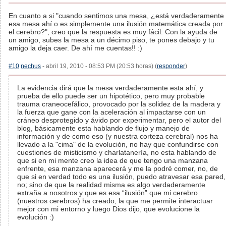
En cuanto a si "cuando sentimos una mesa, ¿está verdaderamente
esa mesa ahí o es simplemente una ilusión matemática creada por
el cerebro?", creo que la respuesta es muy fácil: Con la ayuda de
un amigo, subes la mesa a un décimo piso, te pones debajo y tu
amigo la deja caer. De ahí me cuentas!! :)
#10
nechus
- abril 19, 2010 - 08:53 PM (20:53 horas) (
responder
)
La evidencia dirá que la mesa verdaderamente esta ahí, y
prueba de ello puede ser un hipotético, pero muy probable
trauma craneocefálico, provocado por la solidez de la madera y
la fuerza que gane con la aceleración al impactarse con un
cráneo desprotegido y ávido por experimentar, pero el autor del
blog, básicamente esta hablando de flujo y manejo de
información y de como eso (y nuestra corteza cerebral) nos ha
llevado a la "cima" de la evolución, no hay que confundirse con
cuestiones de misticismo y charlatanería, no esta hablando de
que si en mi mente creo la idea de que tengo una manzana
enfrente, esa manzana aparecerá y me la podré comer, no, de
que si en verdad todo es una ilusión, puedo atravesar esa pared,
no; sino de que la realidad misma es algo verdaderamente
extraña a nosotros y que es esa “ilusión” que mi cerebro
(nuestros cerebros) ha creado, la que me permite interactuar
mejor con mi entorno y luego Dios dijo, que evolucione la
evolución :)