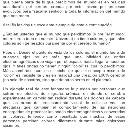
que buena parte de lo que percibimos del mundo es en realidad
una ilusión del cerebro creada por este mismo por procesos
evolutivos para "sacarle sentido" a toda la información del mundo
que nos rodea.
A tal fin les doy un excelente ejemplo de esto a continuación.
¿Sabían ustedes que el mundo que percibimos (y por "el mundo"
me refiero a todo en nuestro Universo) no tiene colores, y que tales
colores son generados puramente por el cerebro humano?
Pues sí. Desde el punto de vista de los colores, el mundo fuera de
nuestros ojos no es más que una infinidad de ondas
electromagnéticas que viajan por el espacio hasta llegar a nuestros
ojos. Y tales ondas no tienen ningún "color" tal cual lo percibimos.
Más asombroso aun, es el hecho de que el concepto mismo de
"color" es inexistente y es en realidad una creación 100% cerebral
(no solo de nosotros, sino que de otros seres en el planeta).
Un ejemplo real de este fenómeno lo pueden ver personas que
sufren de efectos de migraña crónica, en donde el cerebro
experimenta un cambio tan radical durante los dolores de cabeza
que las áreas de procesamiento visual de este se ven tan
afectadas que cambian el comportamiento de las neuronas
encargadas de procesar las ondas electromagnéticas y convertirlas
en colores, teniendo como resultado que muchas de estas
personas perciben colores diferentes durante tales dolorosas
sesiones.