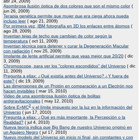
abr 24, 2009)
Asombrosa ilusión óptica de dos colores que son el mismo color
(
jun 26, 2009)
Terapia genética permite que mujer que era ciega ahora pueda
incluso leer
( ago 21, 2009)
Por primera vez, IBM fotografía en 3D los enlaces entre átomos
(
ago 28, 2009)
Inventan tejas de techo que cambian de color según la
temperatura
( oct 11, 2009)
Inventan técnica para detener y curar la Degeneración Macular
con radiación
( nov 25, 2009)
Implante de lente artificial permite que veas mejor que 20/20
( dic
3, 2009)
Chromoscope, para ver los "colores escondidos" del Universo
( dic
11, 2009)
Pregunta a eliax: ¿Qué existía antes del Universo? ¿Y fuera de
este?
( dic 19, 2009)
Las dimensiones de un Protón en comparación a un Electrón nos
hacen invisibles
( mar 15, 2010)
Video de una asombrosa ilusión óptica de bolitas
antigravitacionales
( may 12, 2010)
2
Sobre E=MC
y el límite impuesto por la luz en la información del
Universo
( jun 17, 2010)
Pregunta a eliax: ¿Qué es más importante, la Percepción o la
Realidad?
( jul 4, 2010)
Nueva teoría indica que Big Bang de nuestro Universo originó en
un Agujero Negro
( jul 17, 2010)
Nuevo modelo del Universo sin inicio ni final, sin constantes y con