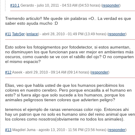
#10.1
Gerardo - julio 10, 2011 - 04:53 AM (04:53 horas) (
responder
)
Tremendo articulo!! Me quede sin palabras =O.. La verdad es que
saber esto ayuda mucho :D
#11
TatoSgr
(
enlace
) - abril 28, 2010 - 01:49 PM (13:49 horas) (
responder
)
Esto sobre los fotopigmentos por fotodetector, si estos aumentan,
no disminuyen los que funcionan para ver mejor en ambientes más
oscuros, como cuando se ve con el rabillo del ojo? O no comparten
el mismo espacio?
#12
Aseek - abril 29, 2010 - 09:14 AM (09:14 horas) (
responder
)
Elias, veo que habla usted de que los humanos percibimos los
colores en nuestro cerebro. Pero porque encasilla a el humano en
esto? si fuera algo que solo sucede a los humanos, porque los
animales peligrosos tienen colores que advierten peligro?
tenemos el ejemplo de ranas venenosas color rojo. Entonces ahi
hay un patron que no solo es humano sino del reino animal que ven
los colores como nosotros(obviamente no todos los animales).
#13
Magdiel Juma - agosto 13, 2010 - 11:56 PM (23:56 horas) (
responder
)