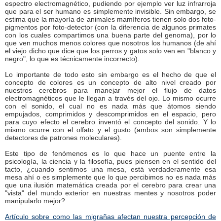
espectro electromagnético, pudiendo por ejemplo ver luz infrarroja
que para el ser humano es simplemente invisible. Sin embargo, se
estima que la mayoría de animales mamíferos tienen solo dos foto-
pigmentos por foto-detector (con la diferencia de algunos primates
con los cuales compartimos una buena parte del genoma), por lo
que ven muchos menos colores que nosotros los humanos (de ahí
el viejo dicho que dice que los perros y gatos solo ven en "blanco y
negro", lo que es técnicamente incorrecto).
Lo importante de todo esto sin embargo es el hecho de que el
concepto de colores es un concepto de alto nivel creado por
nuestros cerebros para manejar mejor el flujo de datos
electromagnéticos que le llegan a través del ojo. Lo mismo ocurre
con el sonido, el cual no es nada más que átomos siendo
empujados, comprimidos y descomprimidos en el espacio, pero
para cuyo efecto el cerebro inventó el concepto del sonido. Y lo
mismo ocurre con el olfato y el gusto (ambos son simplemente
detectores de patrones moleculares).
Este tipo de fenómenos es lo que hace un puente entre la
psicología, la ciencia y la filosofía, pues piensen en el sentido del
tacto, ¿cuando sentimos una mesa, está verdaderamente esa
mesa ahí o es simplemente que lo que percibimos no es nada más
que una ilusión matemática creada por el cerebro para crear una
"vista" del mundo exterior en nuestras mentes y nosotros poder
manipularlo mejor?
Artículo sobre como las migrañas afectan nuestra percepción de