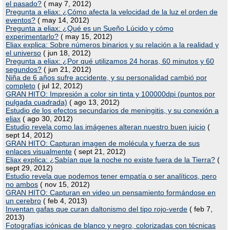
el pasado?
( may 7, 2012)
Pregunta a eliax: ¿Cómo afecta la velocidad de la luz el orden de
eventos?
( may 14, 2012)
Pregunta a eliax: ¿Qué es un Sueño Lúcido y cómo
experimentarlo?
( may 15, 2012)
Eliax explica: Sobre números binarios y su relación a la realidad y
el universo
( jun 18, 2012)
Pregunta a eliax: ¿Por qué utilizamos 24 horas, 60 minutos y 60
segundos?
( jun 21, 2012)
Niña de 6 años sufre accidente, y su personalidad cambió por
completo
( jul 12, 2012)
GRAN HITO: Impresión a color sin tinta y 100000dpi (puntos por
pulgada cuadrada)
( ago 13, 2012)
Estudio de los efectos secundarios de meningitis, y su conexión a
eliax
( ago 30, 2012)
Estudio revela como las imágenes alteran nuestro buen juicio
(
sept 14, 2012)
GRAN HITO: Capturan imagen de molécula y fuerza de sus
enlaces visualmente
( sept 21, 2012)
Eliax explica: ¿Sabían que la noche no existe fuera de la Tierra?
(
sept 29, 2012)
Estudio revela que podemos tener empatía o ser analíticos, pero
no ambos
( nov 15, 2012)
GRAN HITO: Capturan en video un pensamiento formándose en
un cerebro
( feb 4, 2013)
Inventan gafas que curan daltonismo del tipo rojo-verde
( feb 7,
2013)
Fotografías icónicas de blanco y negro, colorizadas con técnicas