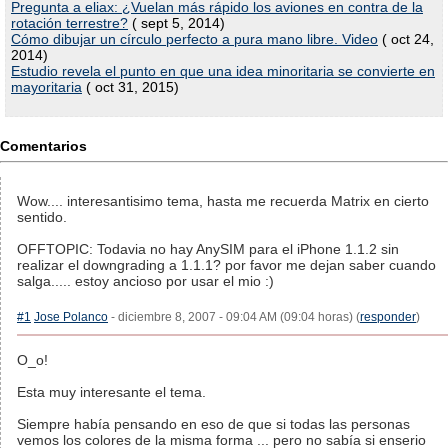
Pregunta a eliax: ¿Vuelan más rápido los aviones en contra de la
rotación terrestre?
( sept 5, 2014)
Cómo dibujar un círculo perfecto a pura mano libre. Video
( oct 24,
2014)
Estudio revela el punto en que una idea minoritaria se convierte en
mayoritaria
( oct 31, 2015)
Comentarios
Wow.... interesantisimo tema, hasta me recuerda Matrix en cierto
sentido.
OFFTOPIC: Todavia no hay AnySIM para el iPhone 1.1.2 sin
realizar el downgrading a 1.1.1? por favor me dejan saber cuando
salga..... estoy ancioso por usar el mio :)
#1
Jose Polanco
- diciembre 8, 2007 - 09:04 AM (09:04 horas) (
responder
)
O_o!
Esta muy interesante el tema.
Siempre había pensando en eso de que si todas las personas
vemos los colores de la misma forma ... pero no sabía si enserio