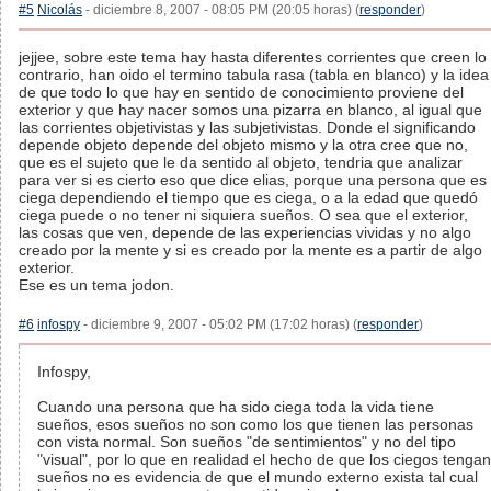
#5
Nicolás
- diciembre 8, 2007 - 08:05 PM (20:05 horas) (
responder
)
jejjee, sobre este tema hay hasta diferentes corrientes que creen lo
contrario, han oido el termino tabula rasa (tabla en blanco) y la idea
de que todo lo que hay en sentido de conocimiento proviene del
exterior y que hay nacer somos una pizarra en blanco, al igual que
las corrientes objetivistas y las subjetivistas. Donde el significando
depende objeto depende del objeto mismo y la otra cree que no,
que es el sujeto que le da sentido al objeto, tendria que analizar
para ver si es cierto eso que dice elias, porque una persona que es
ciega dependiendo el tiempo que es ciega, o a la edad que quedó
ciega puede o no tener ni siquiera sueños. O sea que el exterior,
las cosas que ven, depende de las experiencias vividas y no algo
creado por la mente y si es creado por la mente es a partir de algo
exterior.
Ese es un tema jodon.
#6
infospy
- diciembre 9, 2007 - 05:02 PM (17:02 horas) (
responder
)
Infospy,
Cuando una persona que ha sido ciega toda la vida tiene
sueños, esos sueños no son como los que tienen las personas
con vista normal. Son sueños "de sentimientos" y no del tipo
"visual", por lo que en realidad el hecho de que los ciegos tengan
sueños no es evidencia de que el mundo externo exista tal cual