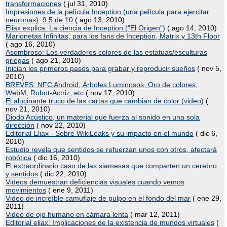
transformaciones
( jul 31, 2010)
Impresiones de la película Inception (una película para ejercitar
neuronas). 9.5 de 10
( ago 13, 2010)
Eliax explica: La ciencia de Inception ("El Origen")
( ago 14, 2010)
Marionetas Infinitas, para los fans de Inception, Matrix y 13th Floor
( ago 16, 2010)
Asombroso: Los verdaderos colores de las estatuas/esculturas
griegas
( ago 21, 2010)
Inician los primeros pasos para grabar y reproducir sueños
( nov 5,
2010)
BREVES: NFC Android, Árboles Luminosos, Oro de colores,
WebM, Robot-Actriz, etc
( nov 17, 2010)
El alucinante truco de las cartas que cambian de color (video)
(
nov 21, 2010)
Diodo Acústico, un material que fuerza al sonido en una sola
dirección
( nov 22, 2010)
Editorial Eliax - Sobre WikiLeaks y su impacto en el mundo
( dic 6,
2010)
Estudio revela que sentidos se refuerzan unos con otros, afectará
robótica
( dic 16, 2010)
El extraordinario caso de las siamesas que comparten un cerebro
y sentidos
( dic 22, 2010)
Videos demuestran deficiencias visuales cuando vemos
movimientos
( ene 9, 2011)
Video de increíble camuflaje de pulpo en el fondo del mar
( ene 29,
2011)
Video de ojo humano en cámara lenta
( mar 12, 2011)
Editorial eliax: Implicaciones de la existencia de mundos virtuales
(