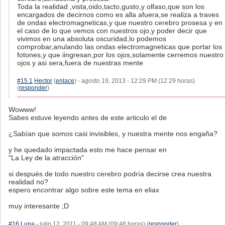
Toda la realidad ,vista,oido,tacto,gusto,y olfaso,que son los
encargados de decirnos como es alla afuera,se realiza a traves
de ondas electromagneticas,y que nuestro cerebro prosesa y en
el caso de lo que vemos con nuestros ojo,y poder decir que
vivimos en una absoluta oscuridad,lo podemos
comprobar,anulando las ondas electromagneticas que portar los
fotones,y que iingresan,por los ojos,solamente cerremos nuestro
ojos y asi sera,fuera de nuestras mente
#15.1
Hector
(
enlace
) - agosto 19, 2013 - 12:29 PM (12:29 horas)
(
responder
)
Wowww!
Sabes estuve leyendo antes de este articulo el de
¿Sabían que somos casi invisibles, y nuestra mente nos engaña?
y he quedado impactada esto me hace pensar en
"La Ley de la atracción"
si después de todo nuestro cerebro podría decirse crea nuestra
realidad no?
espero encontrar algo sobre este tema en eliax
muy interesante ;D
#16
Luna
- julio 12, 2011 - 09:48 AM (09:48 horas) (
responder
)