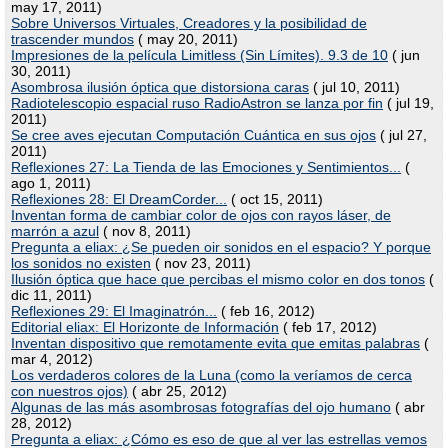
may 17, 2011)
Sobre Universos Virtuales, Creadores y la posibilidad de
trascender mundos
( may 20, 2011)
Impresiones de la película Limitless (Sin Límites). 9.3 de 10
( jun
30, 2011)
Asombrosa ilusión óptica que distorsiona caras
( jul 10, 2011)
Radiotelescopio espacial ruso RadioAstron se lanza por fin
( jul 19,
2011)
Se cree aves ejecutan Computación Cuántica en sus ojos
( jul 27,
2011)
Reflexiones 27: La Tienda de las Emociones y Sentimientos...
(
ago 1, 2011)
Reflexiones 28: El DreamCorder...
( oct 15, 2011)
Inventan forma de cambiar color de ojos con rayos láser, de
marrón a azul
( nov 8, 2011)
Pregunta a eliax: ¿Se pueden oir sonidos en el espacio? Y porque
los sonidos no existen
( nov 23, 2011)
Ilusión óptica que hace que percibas el mismo color en dos tonos
(
dic 11, 2011)
Reflexiones 29: El Imaginatrón...
( feb 16, 2012)
Editorial eliax: El Horizonte de Información
( feb 17, 2012)
Inventan dispositivo que remotamente evita que emitas palabras
(
mar 4, 2012)
Los verdaderos colores de la Luna (como la veríamos de cerca
con nuestros ojos)
( abr 25, 2012)
Algunas de las más asombrosas fotografías del ojo humano
( abr
28, 2012)
Pregunta a eliax: ¿Cómo es eso de que al ver las estrellas vemos