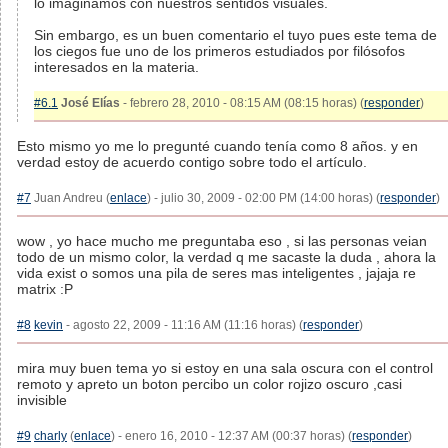
lo imaginamos con nuestros sentidos visuales.
Sin embargo, es un buen comentario el tuyo pues este tema de
los ciegos fue uno de los primeros estudiados por filósofos
interesados en la materia.
#6.1
José Elías
- febrero 28, 2010 - 08:15 AM (08:15 horas) (
responder
)
Esto mismo yo me lo pregunté cuando tenía como 8 años. y en
verdad estoy de acuerdo contigo sobre todo el artículo.
#7
Juan Andreu (
enlace
) - julio 30, 2009 - 02:00 PM (14:00 horas) (
responder
)
wow , yo hace mucho me preguntaba eso , si las personas veian
todo de un mismo color, la verdad q me sacaste la duda , ahora la
vida exist o somos una pila de seres mas inteligentes , jajaja re
matrix :P
#8
kevin
- agosto 22, 2009 - 11:16 AM (11:16 horas) (
responder
)
mira muy buen tema yo si estoy en una sala oscura con el control
remoto y apreto un boton percibo un color rojizo oscuro ,casi
invisible
#9
charly
(
enlace
) - enero 16, 2010 - 12:37 AM (00:37 horas) (
responder
)