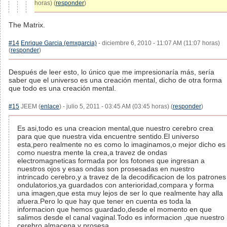
horas) (
responder
)
The Matrix.
#14
Enrique Garcia (emxgarcia)
- diciembre 6, 2010 - 11:07 AM (11:07 horas)
(
responder
)
Después de leer esto, lo único que me impresionaría más, sería
saber que el universo es una creación mental, dicho de otra forma
que todo es una creación mental.
#15
JEEM (
enlace
) - julio 5, 2011 - 03:45 AM (03:45 horas) (
responder
)
Es asi,todo es una creacion mental,que nuestro cerebro crea
para que que nuestra vida encuentre sentido.El universo
esta,pero realmente no es como lo imaginamos,o mejor dicho es
como nuestra mente la crea,a travez de ondas
electromagneticas formada por los fotones que ingresan a
nuestros ojos y esas ondas son prosesadas en nuestro
intrincado cerebro,y a travez de la decodificacion de los patrones
ondulatorios,ya guardados con anterioridad,compara y forma
una imagen,que esta muy lejos de ser lo que realmente hay alla
afuera.Pero lo que hay que tener en cuenta es toda la
informacion que hemos guardado,desde el momento en que
salimos desde el canal vaginal.Todo es informacion ,que nuestro
cerebro,almacena y prosesa.