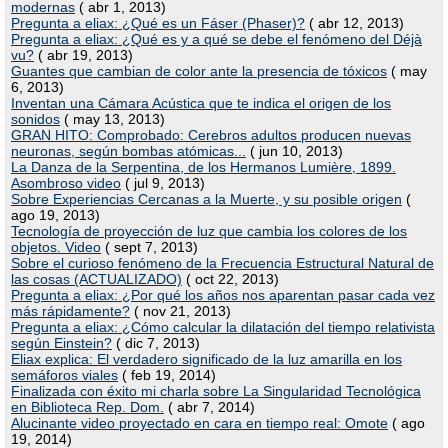
modernas
( abr 1, 2013)
Pregunta a eliax: ¿Qué es un Fáser (Phaser)?
( abr 12, 2013)
Pregunta a eliax: ¿Qué es y a qué se debe el fenómeno del Déjà
vu?
( abr 19, 2013)
Guantes que cambian de color ante la presencia de tóxicos
( may
6, 2013)
Inventan una Cámara Acústica que te indica el origen de los
sonidos
( may 13, 2013)
GRAN HITO: Comprobado: Cerebros adultos producen nuevas
neuronas, según bombas atómicas...
( jun 10, 2013)
La Danza de la Serpentina, de los Hermanos Lumière, 1899.
Asombroso video
( jul 9, 2013)
Sobre Experiencias Cercanas a la Muerte, y su posible origen
(
ago 19, 2013)
Tecnología de proyección de luz que cambia los colores de los
objetos. Video
( sept 7, 2013)
Sobre el curioso fenómeno de la Frecuencia Estructural Natural de
las cosas (ACTUALIZADO)
( oct 22, 2013)
Pregunta a eliax: ¿Por qué los años nos aparentan pasar cada vez
más rápidamente?
( nov 21, 2013)
Pregunta a eliax: ¿Cómo calcular la dilatación del tiempo relativista
según Einstein?
( dic 7, 2013)
Eliax explica: El verdadero significado de la luz amarilla en los
semáforos viales
( feb 19, 2014)
Finalizada con éxito mi charla sobre La Singularidad Tecnológica
en Biblioteca Rep. Dom.
( abr 7, 2014)
Alucinante video proyectado en cara en tiempo real: Omote
( ago
19, 2014)