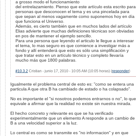
a grosso modo el funcionamiento
del entrelazamiento. Pienso que este artículo esta escrito para
personas que desconocen el tema y es una pincelada para
que sepan al menos vagamente como suponemos hoy en día
que funciona el Universo.
Además, es cierto también que en muchos lados del artículo
Elias advierte que muchas definiciones técnicas son obviadas
en pos de mantener el ejemplo sencillo.
Para una persona que leyendo el articulo le llegue a interesar
el tema, lo mas seguro es que comience a investigar más a
fondo y allí entenderá que esto es sólo una simplificación y
que tratar esto en un artículo técnico y completo llevaría
mucho más que 1800 palabras.
#10.3.2
Cristian - junio 17, 2010 - 10:05 AM (10:05 horas) (
responder
)
Igualmente el problema central de esto es: "como se entera una
particula A que otra B ha cambiado de estado o ha colapsado".
No es importante el "si nosotros podemos entrarnos o no", lo que
equivale a afirmar que la realidad no existe sin nuestra mirada.
El hecho concreto y relevante es que se ha verificado
experimentalmente que un elemento A responde a un cambio de
B a una velocidad superior a la luz.
Lo central es como se transmite es "no informacion" y en que