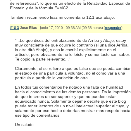
de referencias", lo que es un efecto de la Relatividad Especial de
Einstein y de la fórmula E=MC2.
También recomiendo leas mi comentario 12.1 acá abajo.
#10.3
José Elías
- junio 17, 2010 - 09:38 AM (09:38 horas) (
responder
)
"...Lo que dices del entrelazamiento de Arriba y Abajo, estoy
muy consciente de que ocurre lo contrario (si una dice Arriba,
la otra dirá Abajo), y eso lo escribí explícitamente en el
artículo, pero obviamente no lo leíste y comentaste san saber.
Te copio la parte relevante:..."
Claramente, él se refiere a que es falso que se pueda cambiar
el estado de una partícula a voluntad, no el cómo varía una
partícula a partir de la variación de otra.
En todos tus comentarios he notado una falta de humildad
hacia el conocimiento de las demás personas. Da la impresión
de que te crees un ser superior y que no puedes estar
equivocado nunca. Solamente déjame decirte que este blog
puede tener lectores de un nivel intelectual superior al tuyo, y
solamente por ese hecho deberías mostrar mas respeto hacia
ese tipo de comentarios.
Un saludo.