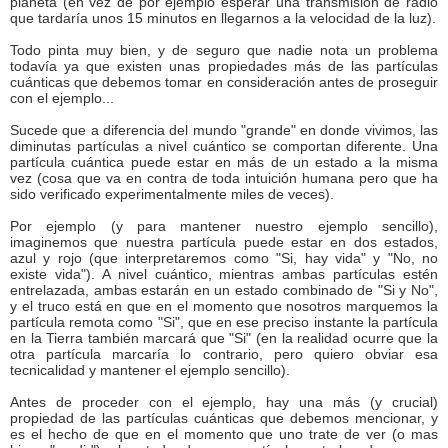
planeta (en vez de por ejemplo esperar una transmisión de radio
que tardaría unos 15 minutos en llegarnos a la velocidad de la luz).
Todo pinta muy bien, y de seguro que nadie nota un problema
todavía ya que existen unas propiedades más de las partículas
cuánticas que debemos tomar en consideración antes de proseguir
con el ejemplo...
Sucede que a diferencia del mundo "grande" en donde vivimos, las
diminutas partículas a nivel cuántico se comportan diferente. Una
partícula cuántica puede estar en más de un estado a la misma
vez (cosa que va en contra de toda intuición humana pero que ha
sido verificado experimentalmente miles de veces).
Por ejemplo (y para mantener nuestro ejemplo sencillo),
imaginemos que nuestra partícula puede estar en dos estados,
azul y rojo (que interpretaremos como "Si, hay vida" y "No, no
existe vida"). A nivel cuántico, mientras ambas partículas estén
entrelazada, ambas estarán en un estado combinado de "Si y No",
y el truco está en que en el momento que nosotros marquemos la
partícula remota como "Si", que en ese preciso instante la partícula
en la Tierra también marcará que "Si" (en la realidad ocurre que la
otra partícula marcaría lo contrario, pero quiero obviar esa
tecnicalidad y mantener el ejemplo sencillo).
Antes de proceder con el ejemplo, hay una más (y crucial)
propiedad de las partículas cuánticas que debemos mencionar, y
es el hecho de que en el momento que uno trate de ver (o mas