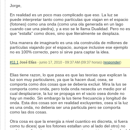
Jorge,
En realidad es un poco mas complicado que eso. La luz se
puede interpretar tanto como partículas que viajan en el espacio
(fotones) como una onda (como una ola generada en un lago
cuando cae una piedra), y a eso se le llama Dualidad. Pero no es
que "estalla" como dices, sino que literalmente se desplaza.
Una manera de imaginarlo es una ola construída de millones de
partículas viajando por el espacio, aunque inclusive ese ejemplo
no es 100% correcto, pero sí sirve para captar la idea.
#11.1
José Elías
- junio 17, 2010 - 09:37 AM (09:37 horas) (
responder
)
Elias tiene razon, lo que pasa es que las teorias que explican la
luz son muy particulares, ya que la hacen dual, osea, se
comporta como dos cosas que se deberia excluir. Mira la lus se
comporta como onda, pero toda onda nesecita un medio por el
cual desplazarce, la luz se propaga en el vacio osea donde no
hay un medio. Sin embargo la lus tiene frecuancia y longitud de
onda. Esta dos cosas son en realidad excluyentes, osea si la luz
es una onda, no deberia ser una particula pero se comporta
como las dos cosas.
Otra cosa es que la energia a nivel cuantico es discreta, si fuera
como tu dices( que los fotones estallan uno al lado del otro) no