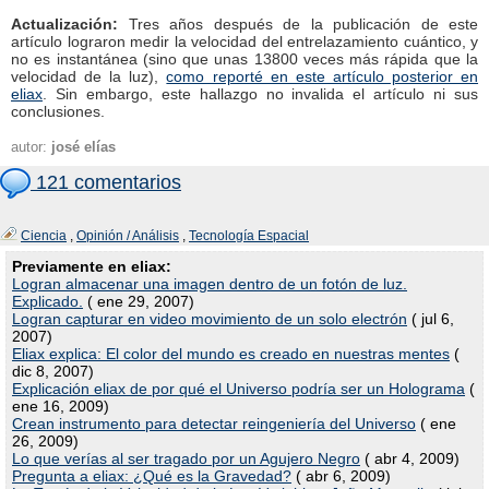
Actualización:
Tres años después de la publicación de este
artículo lograron medir la velocidad del entrelazamiento cuántico, y
no es instantánea (sino que unas 13800 veces más rápida que la
velocidad de la luz),
como reporté en este artículo posterior en
eliax
. Sin embargo, este hallazgo no invalida el artículo ni sus
conclusiones.
autor:
josé elías
121 comentarios
Ciencia
,
Opinión / Análisis
,
Tecnología Espacial
Previamente en eliax:
Logran almacenar una imagen dentro de un fotón de luz.
Explicado.
( ene 29, 2007)
Logran capturar en video movimiento de un solo electrón
( jul 6,
2007)
Eliax explica: El color del mundo es creado en nuestras mentes
(
dic 8, 2007)
Explicación eliax de por qué el Universo podría ser un Holograma
(
ene 16, 2009)
Crean instrumento para detectar reingeniería del Universo
( ene
26, 2009)
Lo que verías al ser tragado por un Agujero Negro
( abr 4, 2009)
Pregunta a eliax: ¿Qué es la Gravedad?
( abr 6, 2009)