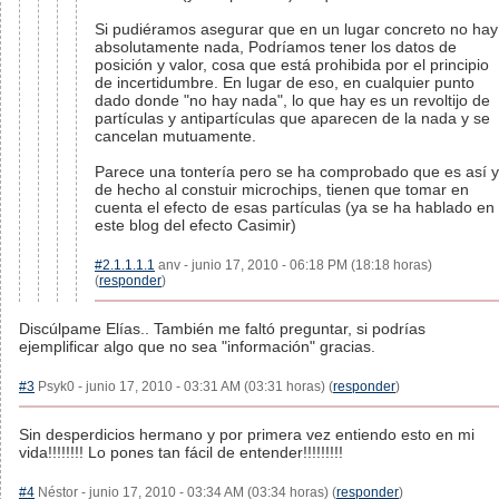
Si pudiéramos asegurar que en un lugar concreto no hay
absolutamente nada, Podríamos tener los datos de
posición y valor, cosa que está prohibida por el principio
de incertidumbre. En lugar de eso, en cualquier punto
dado donde "no hay nada", lo que hay es un revoltijo de
partículas y antipartículas que aparecen de la nada y se
cancelan mutuamente.
Parece una tontería pero se ha comprobado que es así y
de hecho al constuir microchips, tienen que tomar en
cuenta el efecto de esas partículas (ya se ha hablado en
este blog del efecto Casimir)
#2.1.1.1.1
anv - junio 17, 2010 - 06:18 PM (18:18 horas)
(
responder
)
Discúlpame Elías.. También me faltó preguntar, si podrías
ejemplificar algo que no sea "información" gracias.
#3
Psyk0 - junio 17, 2010 - 03:31 AM (03:31 horas) (
responder
)
Sin desperdicios hermano y por primera vez entiendo esto en mi
vida!!!!!!!! Lo pones tan fácil de entender!!!!!!!!!
#4
Néstor - junio 17, 2010 - 03:34 AM (03:34 horas) (
responder
)