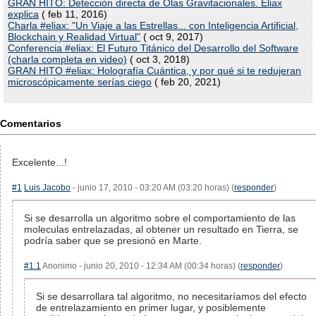
GRAN HITO: Detección directa de Olas Gravitacionales. Eliax
explica
( feb 11, 2016)
Charla #eliax: "Un Viaje a las Estrellas... con Inteligencia Artificial,
Blockchain y Realidad Virtual"
( oct 9, 2017)
Conferencia #eliax: El Futuro Titánico del Desarrollo del Software
(charla completa en video)
( oct 3, 2018)
GRAN HITO #eliax: Holografía Cuántica, y por qué si te redujeran
microscópicamente serías ciego
( feb 20, 2021)
Comentarios
Excelente...!
#1
Luis Jacobo
- junio 17, 2010 - 03:20 AM (03:20 horas) (
responder
)
Si se desarrolla un algoritmo sobre el comportamiento de las
moleculas entrelazadas, al obtener un resultado en Tierra, se
podría saber que se presionó en Marte.
#1.1
Anonimo - junio 20, 2010 - 12:34 AM (00:34 horas) (
responder
)
Si se desarrollara tal algoritmo, no necesitaríamos del efecto
de entrelazamiento en primer lugar, y posiblemente