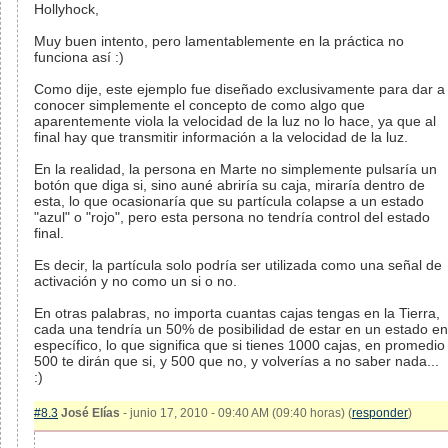
Hollyhock,
Muy buen intento, pero lamentablemente en la práctica no
funciona así :)
Como dije, este ejemplo fue diseñado exclusivamente para dar a
conocer simplemente el concepto de como algo que
aparentemente viola la velocidad de la luz no lo hace, ya que al
final hay que transmitir información a la velocidad de la luz.
En la realidad, la persona en Marte no simplemente pulsaría un
botón que diga si, sino auné abriría su caja, miraría dentro de
esta, lo que ocasionaría que su partícula colapse a un estado
"azul" o "rojo", pero esta persona no tendría control del estado
final.
Es decir, la partícula solo podría ser utilizada como una señal de
activación y no como un si o no.
En otras palabras, no importa cuantas cajas tengas en la Tierra,
cada una tendría un 50% de posibilidad de estar en un estado en
específico, lo que significa que si tienes 1000 cajas, en promedio
500 te dirán que si, y 500 que no, y volverías a no saber nada...
:)
#8.3
José Elías
- junio 17, 2010 - 09:40 AM (09:40 horas) (
responder
)