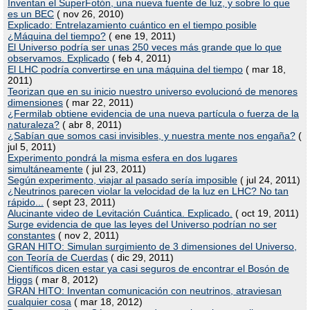
Inventan el SuperFotón, una nueva fuente de luz, y sobre lo que
es un BEC
( nov 26, 2010)
Explicado: Entrelazamiento cuántico en el tiempo posible
¿Máquina del tiempo?
( ene 19, 2011)
El Universo podría ser unas 250 veces más grande que lo que
observamos. Explicado
( feb 4, 2011)
El LHC podría convertirse en una máquina del tiempo
( mar 18,
2011)
Teorizan que en su inicio nuestro universo evolucionó de menores
dimensiones
( mar 22, 2011)
¿Fermilab obtiene evidencia de una nueva partícula o fuerza de la
naturaleza?
( abr 8, 2011)
¿Sabían que somos casi invisibles, y nuestra mente nos engaña?
(
jul 5, 2011)
Experimento pondrá la misma esfera en dos lugares
simultáneamente
( jul 23, 2011)
Según experimento, viajar al pasado sería imposible
( jul 24, 2011)
¿Neutrinos parecen violar la velocidad de la luz en LHC? No tan
rápido...
( sept 23, 2011)
Alucinante video de Levitación Cuántica. Explicado.
( oct 19, 2011)
Surge evidencia de que las leyes del Universo podrían no ser
constantes
( nov 2, 2011)
GRAN HITO: Simulan surgimiento de 3 dimensiones del Universo,
con Teoría de Cuerdas
( dic 29, 2011)
Científicos dicen estar ya casi seguros de encontrar el Bosón de
Higgs
( mar 8, 2012)
GRAN HITO: Inventan comunicación con neutrinos, atraviesan
cualquier cosa
( mar 18, 2012)