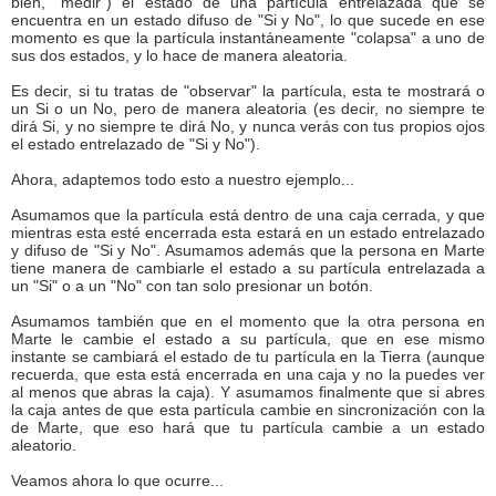
bien, "medir") el estado de una partícula entrelazada que se
encuentra en un estado difuso de "Si y No", lo que sucede en ese
momento es que la partícula instantáneamente "colapsa" a uno de
sus dos estados, y lo hace de manera aleatoria.
Es decir, si tu tratas de "observar" la partícula, esta te mostrará o
un Si o un No, pero de manera aleatoria (es decir, no siempre te
dirá Si, y no siempre te dirá No, y nunca verás con tus propios ojos
el estado entrelazado de "Si y No").
Ahora, adaptemos todo esto a nuestro ejemplo...
Asumamos que la partícula está dentro de una caja cerrada, y que
mientras esta esté encerrada esta estará en un estado entrelazado
y difuso de "Si y No". Asumamos además que la persona en Marte
tiene manera de cambiarle el estado a su partícula entrelazada a
un "Si" o a un "No" con tan solo presionar un botón.
Asumamos también que en el momento que la otra persona en
Marte le cambie el estado a su partícula, que en ese mismo
instante se cambiará el estado de tu partícula en la Tierra (aunque
recuerda, que esta está encerrada en una caja y no la puedes ver
al menos que abras la caja). Y asumamos finalmente que si abres
la caja antes de que esta partícula cambie en sincronización con la
de Marte, que eso hará que tu partícula cambie a un estado
aleatorio.
Veamos ahora lo que ocurre...