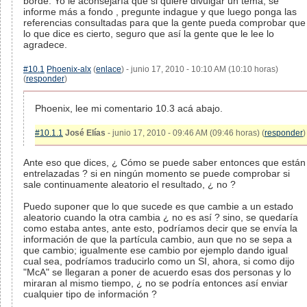
borde. Yo le aconsejaría que si quiere divulgar un tema, se
informe más a fondo , pregunte indague y que luego ponga las
referencias consultadas para que la gente pueda comprobar que
lo que dice es cierto, seguro que así la gente que le lee lo
agradece.
#10.1
Phoenix-alx
(
enlace
) - junio 17, 2010 - 10:10 AM (10:10 horas)
(
responder
)
Phoenix, lee mi comentario 10.3 acá abajo.
#10.1.1
José Elías
- junio 17, 2010 - 09:46 AM (09:46 horas) (
responder
)
Ante eso que dices, ¿ Cómo se puede saber entonces que están
entrelazadas ? si en ningún momento se puede comprobar si
sale continuamente aleatorio el resultado, ¿ no ?
Puedo suponer que lo que sucede es que cambie a un estado
aleatorio cuando la otra cambia ¿ no es así ? sino, se quedaría
como estaba antes, ante esto, podríamos decir que se envía la
información de que la partícula cambio, aun que no se sepa a
que cambio; igualmente ese cambio por ejemplo dando igual
cual sea, podríamos traducirlo como un SI, ahora, si como dijo
"McA" se llegaran a poner de acuerdo esas dos personas y lo
miraran al mismo tiempo, ¿ no se podría entonces así enviar
cualquier tipo de información ?