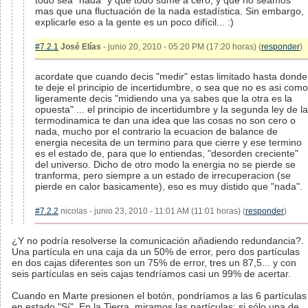
todo sea "nada" y que todo sume a cero, y que no seamos
mas que una fluctuación de la nada estadística. Sin embargo,
explicarle eso a la gente es un poco difícil... :)
#7.2.1
José Elías
- junio 20, 2010 - 05:20 PM (17:20 horas) (
responder
)
acordate que cuando decis "medir" estas limitado hasta donde
te deje el principio de incertidumbre, o sea que no es asi como
ligeramente decis "midiendo una ya sabes que la otra es la
opuesta" ... el principio de incertidumbre y la segunda ley de la
termodinamica te dan una idea que las cosas no son cero o
nada, mucho por el contrario la ecuacion de balance de
energia necesita de un termino para que cierre y ese termino
es el estado de, para que lo entiendas, "desorden creciente"
del universo. Dicho de otro modo la energia no se pierde se
tranforma, pero siempre a un estado de irrecuperacion (se
pierde en calor basicamente), eso es muy distido que "nada".
#7.2.2
nicolas - junio 23, 2010 - 11:01 AM (11:01 horas) (
responder
)
¿Y no podría resolverse la comunicación añadiendo redundancia?.
Una partícula en una caja da un 50% de error, pero dos partículas
en dos cajas diferentes son un 75% de error, tres un 87,5... y con
seis partículas en seis cajas tendríamos casi un 99% de acertar.
Cuando en Marte presionen el botón, pondríamos a las 6 partículas
en estado "Sí". En la Tierra, miramos las partículas: si sólo una de