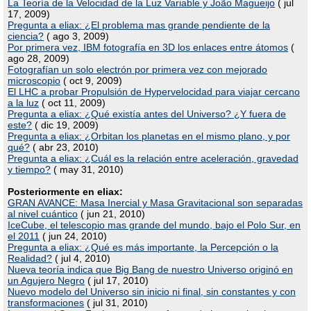
La Teoría de la Velocidad de la Luz Variable y João Magueijo
( jul
17, 2009)
Pregunta a eliax: ¿El problema mas grande pendiente de la
ciencia?
( ago 3, 2009)
Por primera vez, IBM fotografía en 3D los enlaces entre átomos
(
ago 28, 2009)
Fotografían un solo electrón por primera vez con mejorado
microscopio
( oct 9, 2009)
El LHC a probar Propulsión de Hypervelocidad para viajar cercano
a la luz
( oct 11, 2009)
Pregunta a eliax: ¿Qué existía antes del Universo? ¿Y fuera de
este?
( dic 19, 2009)
Pregunta a eliax: ¿Orbitan los planetas en el mismo plano, y por
qué?
( abr 23, 2010)
Pregunta a eliax: ¿Cuál es la relación entre aceleración, gravedad
y tiempo?
( may 31, 2010)
Posteriormente en eliax:
GRAN AVANCE: Masa Inercial y Masa Gravitacional son separadas
al nivel cuántico
( jun 21, 2010)
IceCube, el telescopio mas grande del mundo, bajo el Polo Sur, en
el 2011
( jun 24, 2010)
Pregunta a eliax: ¿Qué es más importante, la Percepción o la
Realidad?
( jul 4, 2010)
Nueva teoría indica que Big Bang de nuestro Universo originó en
un Agujero Negro
( jul 17, 2010)
Nuevo modelo del Universo sin inicio ni final, sin constantes y con
transformaciones
( jul 31, 2010)