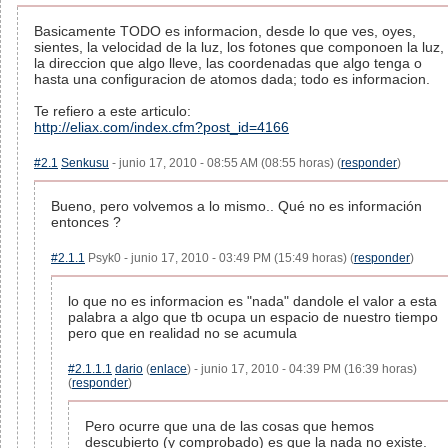
Basicamente TODO es informacion, desde lo que ves, oyes,
sientes, la velocidad de la luz, los fotones que componoen la luz,
la direccion que algo lleve, las coordenadas que algo tenga o
hasta una configuracion de atomos dada; todo es informacion.
Te refiero a este articulo:
http://eliax.com/index.cfm?post_id=4166
#2.1
Senkusu
- junio 17, 2010 - 08:55 AM (08:55 horas) (
responder
)
Bueno, pero volvemos a lo mismo.. Qué no es información
entonces ?
#2.1.1
Psyk0 - junio 17, 2010 - 03:49 PM (15:49 horas) (
responder
)
lo que no es informacion es "nada" dandole el valor a esta
palabra a algo que tb ocupa un espacio de nuestro tiempo
pero que en realidad no se acumula
#2.1.1.1
dario
(
enlace
) - junio 17, 2010 - 04:39 PM (16:39 horas)
(
responder
)
Pero ocurre que una de las cosas que hemos
descubierto (y comprobado) es que la nada no existe.