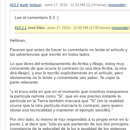
#10.2
wurik
(
enlace
) - junio 17, 2010 - 11:24 AM (11:24 horas) (
responder
)
Lee el comentario 8.3 :)
#10.2.1
José Elías
- junio 17, 2010 - 12:50 PM (12:50 horas) (
responder
)
Hellman,
Pareces que antes de hacer tu comentario no leíste el artículo y
las advertencias que escribí en todos lados.
Lo que dices del entrelazamiento de Arriba y Abajo, estoy muy
consciente de que ocurre lo contrario (si una dice Arriba, la otra
dirá Abajo), y eso lo escribí explícitamente en el artículo, pero
obviamente no lo leíste y comentaste san saber. Te copio la
parte relevante:
"y el truco está en que en el momento que nosotros marquemos
la partícula remota como "Si", que en ese preciso instante la
partícula en la Tierra también marcará que "Si" (en la realidad
ocurre que la otra partícula marcaría lo contrario, pero quiero
obviar esa tecnicalidad y mantener el ejemplo sencillo)."
Por otro lado, tu mismo te haz respondido a tu propio error en tu
punto 1 al decir que "sólo es que partiendo de sus dos principios
(constancia de la velocidad de la luz e igualdad de los sistemas