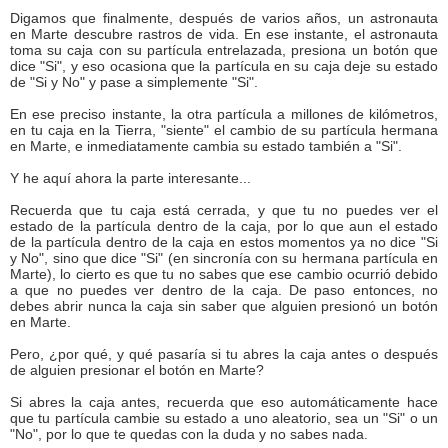
Digamos que finalmente, después de varios años, un astronauta
en Marte descubre rastros de vida. En ese instante, el astronauta
toma su caja con su partícula entrelazada, presiona un botón que
dice "Si", y eso ocasiona que la partícula en su caja deje su estado
de "Si y No" y pase a simplemente "Si".
En ese preciso instante, la otra partícula a millones de kilómetros,
en tu caja en la Tierra, "siente" el cambio de su partícula hermana
en Marte, e inmediatamente cambia su estado también a "Si".
Y he aquí ahora la parte interesante...
Recuerda que tu caja está cerrada, y que tu no puedes ver el
estado de la partícula dentro de la caja, por lo que aun el estado
de la partícula dentro de la caja en estos momentos ya no dice "Si
y No", sino que dice "Si" (en sincronía con su hermana partícula en
Marte), lo cierto es que tu no sabes que ese cambio ocurrió debido
a que no puedes ver dentro de la caja. De paso entonces, no
debes abrir nunca la caja sin saber que alguien presionó un botón
en Marte.
Pero, ¿por qué, y qué pasaría si tu abres la caja antes o después
de alguien presionar el botón en Marte?
Si abres la caja antes, recuerda que eso automáticamente hace
que tu partícula cambie su estado a uno aleatorio, sea un "Si" o un
"No", por lo que te quedas con la duda y no sabes nada.