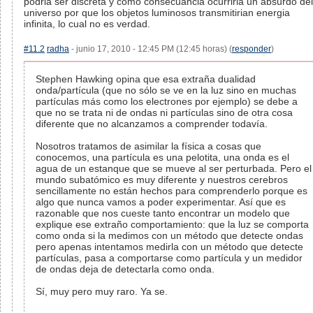
podria ser discreta y como consecuancia ocurriria un absurdo del
universo por que los objetos luminosos transmitirian energia
infinita, lo cual no es verdad.
#11.2
radha
- junio 17, 2010 - 12:45 PM (12:45 horas) (
responder
)
Stephen Hawking opina que esa extraña dualidad
onda/partícula (que no sólo se ve en la luz sino en muchas
partículas más como los electrones por ejemplo) se debe a
que no se trata ni de ondas ni partículas sino de otra cosa
diferente que no alcanzamos a comprender todavía.
Nosotros tratamos de asimilar la física a cosas que
conocemos, una partícula es una pelotita, una onda es el
agua de un estanque que se mueve al ser perturbada. Pero el
mundo subatómico es muy diferente y nuestros cerebros
sencillamente no están hechos para comprenderlo porque es
algo que nunca vamos a poder experimentar. Así que es
razonable que nos cueste tanto encontrar un modelo que
explique ese extraño comportamiento: que la luz se comporta
como onda si la medimos con un método que detecte ondas
pero apenas intentamos medirla con un método que detecte
partículas, pasa a comportarse como partícula y un medidor
de ondas deja de detectarla como onda.
Sí, muy pero muy raro. Ya se.