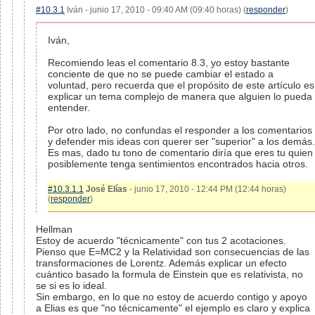
#10.3.1
Iván - junio 17, 2010 - 09:40 AM (09:40 horas) (
responder
)
Iván,
Recomiendo leas el comentario 8.3, yo estoy bastante
conciente de que no se puede cambiar el estado a
voluntad, pero recuerda que el propósito de este artículo es
explicar un tema complejo de manera que alguien lo pueda
entender.
Por otro lado, no confundas el responder a los comentarios
y defender mis ideas con querer ser "superior" a los demás.
Es mas, dado tu tono de comentario diría que eres tu quien
posiblemente tenga sentimientos encontrados hacia otros.
#10.3.1.1
José Elías
- junio 17, 2010 - 12:44 PM (12:44 horas)
(
responder
)
Hellman
Estoy de acuerdo "técnicamente" con tus 2 acotaciones.
Pienso que E=MC2 y la Relatividad son consecuencias de las
transformaciones de Lorentz. Además explicar un efecto
cuántico basado la formula de Einstein que es relativista, no
se si es lo ideal.
Sin embargo, en lo que no estoy de acuerdo contigo y apoyo
a Elias es que "no técnicamente" el ejemplo es claro y explica