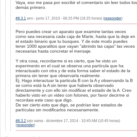
Vaya, eso me pasa por escribir el comentario sin leer todos los
demás primero.
#8.3.1
anv - junio 17, 2010 - 06:25 PM (18:25 horas) (
responder
)
Pero puedes crear un aparato que examine tantas veces
como sea necesaria cada caja de Marte, hasta que la deje en
el estado binario que tu busques. Y de este modo puedes
tener 1000 aparatitos que vayan "abrindo las cajas" las veces
necesarias hasta concretar el mensaje.
Y otra cosa, recordarme si es cierto, que he visto un
experimento en el cual se observa una partícula que ha
interactuado con otra y de esta forma saber el estado de la
primera sin tener que observarla realmente.
Ej. Hago interactuar la particula B con la A y observando la B
se como está la A sin tener que haberla observado
directamente y con ello sin modificar el estado de la A. Creo
haberlo visto en un video con fotones, por favor decirme si
recordais este caso que digo.
De ser cierto esto que digo, se podrían leer estados de
partículas sin modificarlos necesariamente.
#8.3.2
jujo sama - diciembre 17, 2014 - 10:45 AM (10:45 horas)
(
responder
)