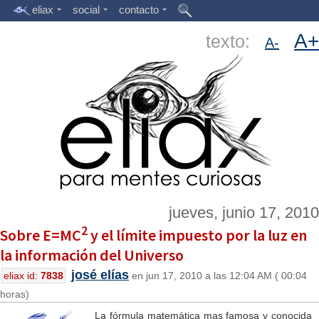
eliax
social
contacto
A+
texto:
A-
jueves, junio 17, 2010
2
Sobre E=MC
y el límite impuesto por la luz en
la información del Universo
josé elías
eliax id:
7838
en jun 17, 2010 a las 12:04 AM ( 00:04
horas)
La fórmula matemática mas famosa y conocida