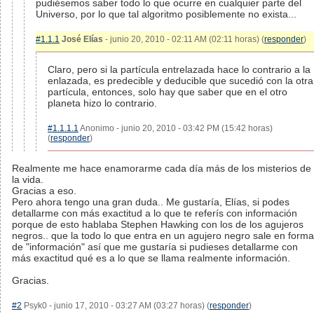
pudiésemos saber todo lo que ocurre en cualquier parte del
Universo, por lo que tal algoritmo posiblemente no exista...
#1.1.1
José Elías
- junio 20, 2010 - 02:11 AM (02:11 horas) (
responder
)
Claro, pero si la partícula entrelazada hace lo contrario a la
enlazada, es predecible y deducible que sucedió con la otra
partícula, entonces, solo hay que saber que en el otro
planeta hizo lo contrario.
#1.1.1.1
Anonimo - junio 20, 2010 - 03:42 PM (15:42 horas)
(
responder
)
Realmente me hace enamorarme cada día más de los misterios de
la vida.
Gracias a eso.
Pero ahora tengo una gran duda.. Me gustaría, Elías, si podes
detallarme con más exactitud a lo que te referís con información
porque de esto hablaba Stephen Hawking con los de los agujeros
negros.. que la todo lo que entra en un agujero negro sale en forma
de "información" así que me gustaría si pudieses detallarme con
más exactitud qué es a lo que se llama realmente información.
Gracias.
#2
Psyk0 - junio 17, 2010 - 03:27 AM (03:27 horas) (
responder
)