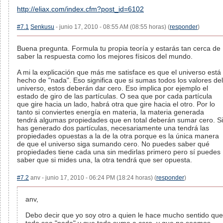
http://eliax.com/index.cfm?post_id=6102
#7.1
Senkusu
- junio 17, 2010 - 08:55 AM (08:55 horas) (
responder
)
Buena pregunta. Formula tu propia teoría y estarás tan cerca de
saber la respuesta como los mejores físicos del mundo.
A mi la explicación que más me satisface es que el universo está
hecho de "nada". Eso significa que si sumas todos los valores del
universo, estos deberán dar cero. Eso implica por ejemplo el
estado de giro de las partículas. O sea que por cada partícula
que gire hacia un lado, habrá otra que gire hacia el otro. Por lo
tanto si conviertes energía en materia, la materia generada
tendrá algumas propiedades que en total deberán sumar cero. Si
has generado dos partículas, necesariamente una tendrá las
propiedades opuestas a la de la otra porque es la única manera
de que el universo siga sumando cero. No puedes saber qué
propiedades tiene cada una sin medirlas primero pero sí puedes
saber que si mides una, la otra tendrá que ser opuesta.
#7.2
anv - junio 17, 2010 - 06:24 PM (18:24 horas) (
responder
)
anv,
Debo decir que yo soy otro a quien le hace mucho sentido que