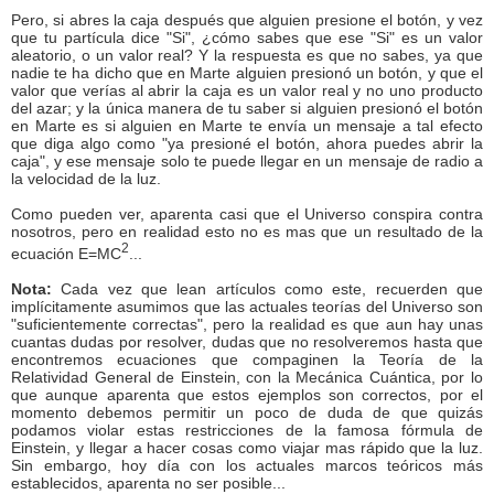
Pero, si abres la caja después que alguien presione el botón, y vez
que tu partícula dice "Si", ¿cómo sabes que ese "Si" es un valor
aleatorio, o un valor real? Y la respuesta es que no sabes, ya que
nadie te ha dicho que en Marte alguien presionó un botón, y que el
valor que verías al abrir la caja es un valor real y no uno producto
del azar; y la única manera de tu saber si alguien presionó el botón
en Marte es si alguien en Marte te envía un mensaje a tal efecto
que diga algo como "ya presioné el botón, ahora puedes abrir la
caja", y ese mensaje solo te puede llegar en un mensaje de radio a
la velocidad de la luz.
Como pueden ver, aparenta casi que el Universo conspira contra
nosotros, pero en realidad esto no es mas que un resultado de la
2
ecuación E=MC
...
Nota:
Cada vez que lean artículos como este, recuerden que
implícitamente asumimos que las actuales teorías del Universo son
"suficientemente correctas", pero la realidad es que aun hay unas
cuantas dudas por resolver, dudas que no resolveremos hasta que
encontremos ecuaciones que compaginen la Teoría de la
Relatividad General de Einstein, con la Mecánica Cuántica, por lo
que aunque aparenta que estos ejemplos son correctos, por el
momento debemos permitir un poco de duda de que quizás
podamos violar estas restricciones de la famosa fórmula de
Einstein, y llegar a hacer cosas como viajar mas rápido que la luz.
Sin embargo, hoy día con los actuales marcos teóricos más
establecidos, aparenta no ser posible...