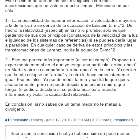
Este es sin duda uno de los post divulgativos con más
incorrecciones que he visto en mucho tiempo. Menciono un par
sólo:
1.- La imposibilidad de mandar información a velocidades mayores
a la de la luz no se deriva de la ecuación de Einstein E=mc^2. De
hecho la relatividad (especial) en si no lo prohibe, sólo es que
partiendo de sus dos principios (constancia de la velocidad de la luz
e igualdad de los sistemas de referencias) si se pudiera daría lugar
a paradojas. En cualquier caso se deriva de estos principios y las
transformaciones de Lorentz, no de la ecuación E=mc^2.
2.- Este me parece más importante (al ser mi campo). Propone un
experimento mental en el que yo tengo una partícula "arriba-abajo"
en Marte y otro su compañera "arriba-abajo" en la tierra. Yo decido
que la mía colapse en "arriba" y la otra lo hace inmediatamente
igual. Eso es falso. Yo puedo medir la mía y saldrá lo que quiera
aleatoriamente, pero no puedo decidir que estado quiero que
tenga. Si pudiera decidirlo sí se podría usar para mandar
información y violar la causalidad relativista.
En conclusión, si no sabes de un tema mejor no te metas a
divulgarlo.
#10
hellmann
(
enlace
) - junio 17, 2010 - 10:00 AM (10:00 horas) (
responder
)
Bueno con la conclusión final yo hubiese sido un poco menos