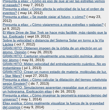
Pregunta a eliax: ¿Cómo es eso de que al ver las estrellas vemos
el pasado?
( may 7, 2012)
Pregunta a eliax: ¿Cómo afecta la velocidad de la luz el orden de
eventos?
( may 14, 2012)
Pregunta a eliax: ¿Se puede viajar al futuro, y cómo?
( may 23,
2012)
Pregunta a eliax: ¿Cómo viajaremos a otras estrellas y galaxias?
(
jul 9, 2012)
El Warp Drive de Star Trek se hace más factible, más rápido que la
luz. Explicado
( sept 19, 2012)
Sobre la velocidad y distancia del Sistema Solar en torno a la Vía
Láctea
( oct 7, 2012)
GRAN HITO: Obtienen imagen de la órbita de un electrón en un
átomo. Opinión
( may 26, 2013)
GRAN HITO: Capturan visualmente una reacción química, átomo
por átomo
( may 31, 2013)
GRAN HITO: Miden velocidad del entrelazamiento cuántico. No es
instantánea
( jul 1, 2013)
GRAN HITO: Crean un nuevo estado de materia, moléculas de luz.
¿Star Wars?
( sept 27, 2013)
Pregunta a eliax: ¿Cómo calcular la dilatación del tiempo relativista
según Einstein?
( dic 7, 2013)
GRAN HITO: Simulaciones aparentan respaldar que el universo es
un holograma. Explicación eliax
( dic 16, 2013)
Pregunta a eliax: ¿Cómo imaginar la geometría espacio-tiempo del
universo?
( may 1, 2014)
Eliax explica: Cómo realmente visualizar la fuerza de la gravedad
del cosmos
( may 9, 2014)