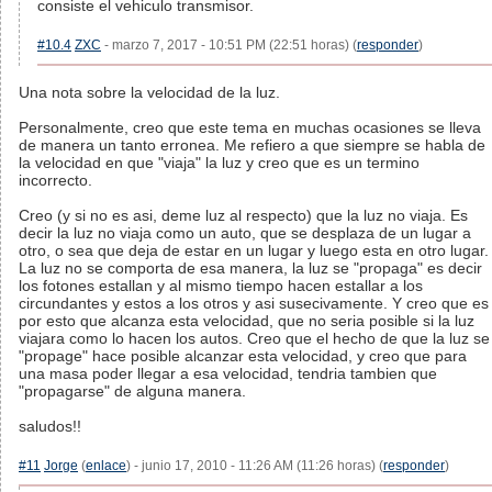
consiste el vehiculo transmisor.
#10.4
ZXC
- marzo 7, 2017 - 10:51 PM (22:51 horas) (
responder
)
Una nota sobre la velocidad de la luz.
Personalmente, creo que este tema en muchas ocasiones se lleva
de manera un tanto erronea. Me refiero a que siempre se habla de
la velocidad en que "viaja" la luz y creo que es un termino
incorrecto.
Creo (y si no es asi, deme luz al respecto) que la luz no viaja. Es
decir la luz no viaja como un auto, que se desplaza de un lugar a
otro, o sea que deja de estar en un lugar y luego esta en otro lugar.
La luz no se comporta de esa manera, la luz se "propaga" es decir
los fotones estallan y al mismo tiempo hacen estallar a los
circundantes y estos a los otros y asi susecivamente. Y creo que es
por esto que alcanza esta velocidad, que no seria posible si la luz
viajara como lo hacen los autos. Creo que el hecho de que la luz se
"propage" hace posible alcanzar esta velocidad, y creo que para
una masa poder llegar a esa velocidad, tendria tambien que
"propagarse" de alguna manera.
saludos!!
#11
Jorge
(
enlace
) - junio 17, 2010 - 11:26 AM (11:26 horas) (
responder
)