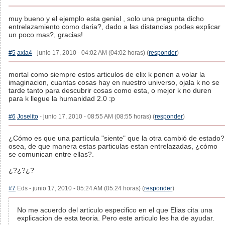
muy bueno y el ejemplo esta genial , solo una pregunta dicho
entrelazamiento como daria?, dado a las distancias podes explicar
un poco mas?, gracias!
#5
axia4
- junio 17, 2010 - 04:02 AM (04:02 horas) (
responder
)
mortal como siempre estos articulos de elix k ponen a volar la
imaginacion, cuantas cosas hay en nuestro universo, ojala k no se
tarde tanto para descubrir cosas como esta, o mejor k no duren
para k llegue la humanidad 2.0 :p
#6
Joselito
- junio 17, 2010 - 08:55 AM (08:55 horas) (
responder
)
¿Cómo es que una partícula "siente" que la otra cambió de estado?
osea, de que manera estas particulas estan entrelazadas, ¿cómo
se comunican entre ellas?.
¿?¿?¿?
#7
Eds - junio 17, 2010 - 05:24 AM (05:24 horas) (
responder
)
No me acuerdo del articulo especifico en el que Elias cita una
explicacion de esta teoria. Pero este articulo les ha de ayudar.