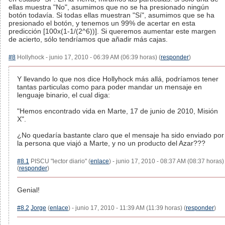
ellas muestra "No", asumimos que no se ha presionado ningún
botón todavía. Si todas ellas muestran "Sí", asumimos que se ha
presionado el botón, y tenemos un 99% de acertar en esta
predicción [100x(1-1/(2^6))]. Si queremos aumentar este margen
de acierto, sólo tendríamos que añadir más cajas.
#8
Hollyhock - junio 17, 2010 - 06:39 AM (06:39 horas) (
responder
)
Y llevando lo que nos dice Hollyhock más allá, podríamos tener
tantas particulas como para poder mandar un mensaje en
lenguaje binario, el cual diga:
"Hemos encontrado vida en Marte, 17 de junio de 2010, Misión
X".
¿No quedaría bastante claro que el mensaje ha sido enviado por
la persona que viajó a Marte, y no un producto del Azar???
#8.1
PISCU "lector diario" (
enlace
) - junio 17, 2010 - 08:37 AM (08:37 horas)
(
responder
)
Genial!
#8.2
Jorge
(
enlace
) - junio 17, 2010 - 11:39 AM (11:39 horas) (
responder
)