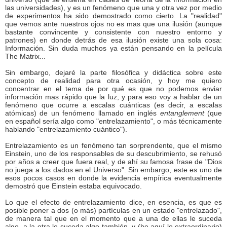
las universidades), y es un fenómeno que una y otra vez por medio
de experimentos ha sido demostrado como cierto. La "realidad"
que vemos ante nuestros ojos no es mas que una ilusión (aunque
bastante convincente y consistente con nuestro entorno y
patrones) en donde detrás de esa ilusión existe una sola cosa:
Información. Sin duda muchos ya están pensando en la película
The Matrix...
Sin embargo, dejaré la parte filosófica y didáctica sobre este
concepto de realidad para otra ocasión, y hoy me quiero
concentrar en el tema de por qué es que no podemos enviar
información mas rápido que la luz, y para eso voy a hablar de un
fenómeno que ocurre a escalas cuánticas (es decir, a escalas
atómicas) de un fenómeno llamado en inglés
entanglement
(que
en español sería algo como "entrelazamiento", o más técnicamente
hablando "entrelazamiento cuántico").
Entrelazamiento es un fenómeno tan sorprendente, que el mismo
Einstein, uno de los responsables de su descubrimiento, se rehusó
por años a creer que fuera real, y de ahí su famosa frase de "Dios
no juega a los dados en el Universo". Sin embargo, este es uno de
esos pocos casos en donde la evidencia empírica eventualmente
demostró que Einstein estaba equivocado.
Lo que el efecto de entrelazamiento dice, en esencia, es que es
posible poner a dos (o más) partículas en un estado "entrelazado",
de manera tal que en el momento que a una de ellas le suceda
algo, a la otra le suceda algo también, y (he aquí lo extraordinario)