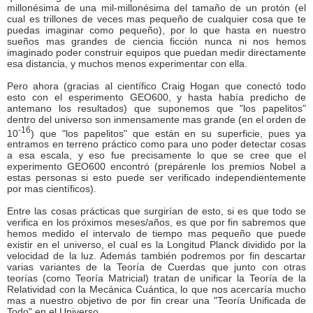
millonésima de una mil-millonésima del tamaño de un protón (el
cual es trillones de veces mas pequeño de cualquier cosa que te
puedas imaginar como pequeño), por lo que hasta en nuestro
sueños mas grandes de ciencia ficción nunca ni nos hemos
imaginado poder construir equipos que puedan medir directamente
esa distancia, y muchos menos experimentar con ella.
Pero ahora (gracias al científico Craig Hogan que conectó todo
esto con el esperimento GEO600, y hasta había predicho de
antemano los resultados) que suponemos que "los papelitos"
dentro del universo son inmensamente mas grande (en el orden de
-16
10
) que "los papelitos" que están en su superficie, pues ya
entramos en terreno práctico como para uno poder detectar cosas
a esa escala, y eso fue precisamente lo que se cree que el
experimento GEO600 encontró (prepárenle los premios Nobel a
estas personas si esto puede ser verificado independientemente
por mas científicos).
Entre las cosas prácticas que surgirían de esto, si es que todo se
verifica en los próximos meses/años, es que por fin sabremos que
hemos medido el intervalo de tiempo mas pequeño que puede
existir en el universo, el cual es la Longitud Planck dividido por la
velocidad de la luz. Además también podremos por fin descartar
varias variantes de la Teoría de Cuerdas que junto con otras
teorías (como Teoría Matricial) tratan de unificar la Teoría de la
Relatividad con la Mecánica Cuántica, lo que nos acercaría mucho
mas a nuestro objetivo de por fin crear una "Teoría Unificada de
Todo" en el Universo.