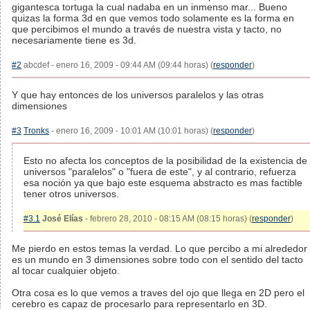
gigantesca tortuga la cual nadaba en un inmenso mar... Bueno
quizas la forma 3d en que vemos todo solamente es la forma en
que percibimos el mundo a través de nuestra vista y tacto, no
necesariamente tiene es 3d.
#2
abcdef - enero 16, 2009 - 09:44 AM (09:44 horas) (
responder
)
Y que hay entonces de los universos paralelos y las otras
dimensiones
#3
Tronks
- enero 16, 2009 - 10:01 AM (10:01 horas) (
responder
)
Esto no afecta los conceptos de la posibilidad de la existencia de
universos "paralelos" o "fuera de este", y al contrario, refuerza
esa noción ya que bajo este esquema abstracto es mas factible
tener otros universos.
#3.1
José Elías
- febrero 28, 2010 - 08:15 AM (08:15 horas) (
responder
)
Me pierdo en estos temas la verdad. Lo que percibo a mi alrededor
es un mundo en 3 dimensiones sobre todo con el sentido del tacto
al tocar cualquier objeto.
Otra cosa es lo que vemos a traves del ojo que llega en 2D pero el
cerebro es capaz de procesarlo para representarlo en 3D.