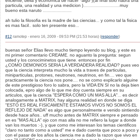
eficiente, bella y economica de hacer *algo*)(al final solo habra una
particula, una realidad y una medicion ).............................muy
bueno esta naruto .......................
ah tulio la filosofia es la madre de las ciencias... y como tal la fisica
es mas facil.. solo ten presente eso...
#12
ramotep - enero 16, 2009 - 09:53 PM (21:53 horas) (
responder
)
buenas señor Elias llevo mucho tiempo leyendo su blog, y este es
mi primer comentario CREAME. no aguanto la pregunta: segun
usted y los conociminetos que tiene. entonces por fin
¿COMO DEMONIOS SERIA LA VERDADERA REALIDAD? pues veo
que la ciencia interpreta mucho la vida a traves de particulas,
miniparticulas, protones, neutrones, neutrinos, en fin.... veo que
practicamente la ciencia nos pone.... no se como explicarlo alguine
de este prestigioso foro lo sabra, pero la VIDA EN SI no la deja bien
colocada, epro algo de lo que me doy cuenta siempre en su
articulos, que la ciencia "ESPERA COMO UN MAS ALLA"... es decir
analogamente a MATRIX, hay alguna realidad en donde se diga
"ESTO ES REAL FISICAMENTE ESTAMOS VIVOS NO SOMOS EL
REFLEJO DE NADA" es algo que personalmente e venido sintiendo
desde hace años.. uff mucho antes de MATRIX siempre e pensado
en es "MAS ALLA" ojo con mas alla no me refiero la lugar a donde
van los muertos :-), y que como me interesan los temas cientificos
"claro no tanto como a usted" me e dado cuenta que poco a poco y
con el pasar de los años la ciencia me a dado la razon que vivo en