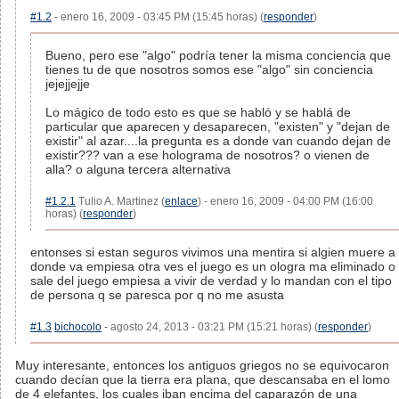
#1.2
- enero 16, 2009 - 03:45 PM (15:45 horas) (
responder
)
Bueno, pero ese "algo" podría tener la misma conciencia que
tienes tu de que nosotros somos ese "algo" sin conciencia
jejejjejje
Lo mágico de todo esto es que se habló y se hablá de
particular que aparecen y desaparecen, "existen" y "dejan de
existir" al azar....la pregunta es a donde van cuando dejan de
existir??? van a ese holograma de nosotros? o vienen de
alla? o alguna tercera alternativa
#1.2.1
Tulio A. Martinez (
enlace
) - enero 16, 2009 - 04:00 PM (16:00
horas) (
responder
)
entonses si estan seguros vivimos una mentira si algien muere a
donde va empiesa otra ves el juego es un ologra ma eliminado o
sale del juego empiesa a vivir de verdad y lo mandan con el tipo
de persona q se paresca por q no me asusta
#1.3
bichocolo
- agosto 24, 2013 - 03:21 PM (15:21 horas) (
responder
)
Muy interesante, entonces los antiguos griegos no se equivocaron
cuando decían que la tierra era plana, que descansaba en el lomo
de 4 elefantes, los cuales iban encima del caparazón de una