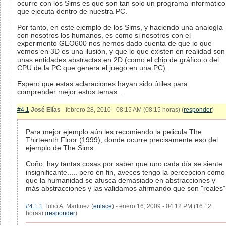
ocurre con los Sims es que son tan solo un programa informático
que ejecuta dentro de nuestra PC.
Por tanto, en este ejemplo de los Sims, y haciendo una analogía
con nosotros los humanos, es como si nosotros con el
experimento GEO600 nos hemos dado cuenta de que lo que
vemos en 3D es una ilusión, y que lo que existen en realidad son
unas entidades abstractas en 2D (como el chip de gráfico o del
CPU de la PC que genera el juego en una PC).
Espero que estas aclaraciones hayan sido útiles para
comprender mejor estos temas...
#4.1
José Elías
- febrero 28, 2010 - 08:15 AM (08:15 horas) (
responder
)
Para mejor ejemplo aún les recomiendo la pelicula The
Thirteenth Floor (1999), donde ocurre precisamente eso del
ejemplo de The Sims.
Coño, hay tantas cosas por saber que uno cada día se siente
insignificante..... pero en fin, aveces tengo la percepcion como
que la humanidad se afusca demasiado en abstracciones y
más abstracciones y las validamos afirmando que son "reales"
#4.1.1
Tulio A. Martinez (
enlace
) - enero 16, 2009 - 04:12 PM (16:12
horas) (
responder
)