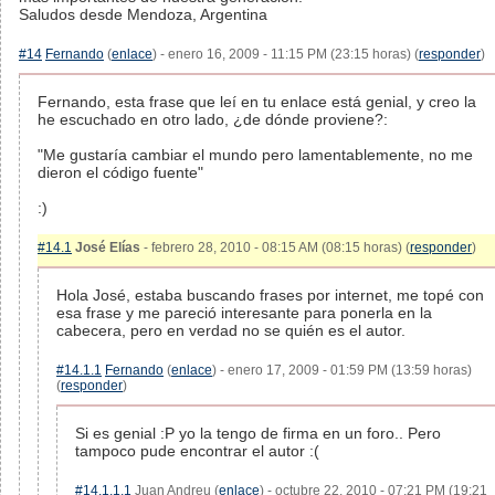
Saludos desde Mendoza, Argentina
#14
Fernando
(
enlace
) - enero 16, 2009 - 11:15 PM (23:15 horas) (
responder
)
Fernando, esta frase que leí en tu enlace está genial, y creo la
he escuchado en otro lado, ¿de dónde proviene?:
"Me gustaría cambiar el mundo pero lamentablemente, no me
dieron el código fuente"
:)
#14.1
José Elías
- febrero 28, 2010 - 08:15 AM (08:15 horas) (
responder
)
Hola José, estaba buscando frases por internet, me topé con
esa frase y me pareció interesante para ponerla en la
cabecera, pero en verdad no se quién es el autor.
#14.1.1
Fernando
(
enlace
) - enero 17, 2009 - 01:59 PM (13:59 horas)
(
responder
)
Si es genial :P yo la tengo de firma en un foro.. Pero
tampoco pude encontrar el autor :(
#14.1.1.1
Juan Andreu (
enlace
) - octubre 22, 2010 - 07:21 PM (19:21