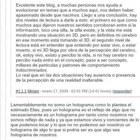
Excelente este blog, a muchas personas nos ayuda a
evolucionar en temas que a muchos aqui, nos deben haber
apasionado desde que nacimos. Llego a una conclusión, hay
dos niveles de lectura a darle a esto: el primero es que como
muchos aqui dijeron nuestros sentidos corroboran entre si la
información, toco una silla, la silla existe, y la vista me está
mostrando una situación en 3D, pero en definitiva mi cerebro
en ese momento está tomando el 3D, el segundo nivel de
lectura está en entender que entiendo por estar vivo, o estar
muerto, si mi 3D llega por obra de la percepción del cerebro,
ok, estoy vivo, existo y percibo la vida, si no hay cerebro no
percibo nada entro en el concepto, paso a ser concepto,
millares de particulas y patrones de comportamiento
indiscriminados.
Lo real que en las dos situaciones hay ausencia o presencia
de la percepción de una realidad inalterable.
#1.1.1
Miriam
- enero 17, 2009 - 02:41 PM (14:41 horas) (
responder
)
Lamentablemente no somo un holograma como lo plantea el
estimado Elias, pues un holograma es el reflejo de algo que no
necesariamente es un holograma por tanto como nosotros no
somos reflejo de nada y ya que estamos vivos y concientes de lo
que podemos tocar y lo que no no podemos ser nosotros un
holograma de algo lo que si podria ser es que algo sea
holograma de nosotros.