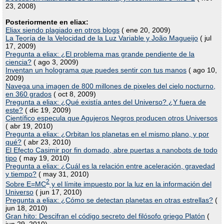
23, 2008)
Posteriormente en eliax:
Eliax siendo plagiado en otros blogs
( ene 20, 2009)
La Teoría de la Velocidad de la Luz Variable y João Magueijo
( jul
17, 2009)
Pregunta a eliax: ¿El problema mas grande pendiente de la
ciencia?
( ago 3, 2009)
Inventan un holograma que puedes sentir con tus manos
( ago 10,
2009)
Navega una imagen de 800 millones de pixeles del cielo nocturno,
en 360 grados
( oct 8, 2009)
Pregunta a eliax: ¿Qué existía antes del Universo? ¿Y fuera de
este?
( dic 19, 2009)
Científico especula que Agujeros Negros producen otros Universos
( abr 19, 2010)
Pregunta a eliax: ¿Orbitan los planetas en el mismo plano, y por
qué?
( abr 23, 2010)
El Efecto Casimir por fin domado, abre puertas a nanobots de todo
tipo
( may 19, 2010)
Pregunta a eliax: ¿Cuál es la relación entre aceleración, gravedad
y tiempo?
( may 31, 2010)
2
Sobre E=MC
y el límite impuesto por la luz en la información del
Universo
( jun 17, 2010)
Pregunta a eliax: ¿Cómo se detectan planetas en otras estrellas?
(
jun 18, 2010)
Gran hito: Descifran el código secreto del filósofo griego Platón
(
jun 29, 2010)