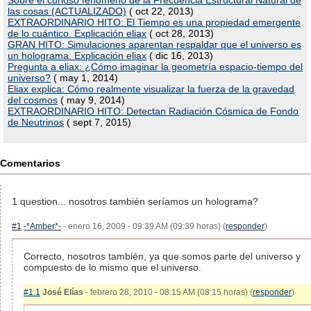
las cosas (ACTUALIZADO)
( oct 22, 2013)
EXTRAORDINARIO HITO: El Tiempo es una propiedad emergente
de lo cuántico. Explicación eliax
( oct 28, 2013)
GRAN HITO: Simulaciones aparentan respaldar que el universo es
un holograma. Explicación eliax
( dic 16, 2013)
Pregunta a eliax: ¿Cómo imaginar la geometría espacio-tiempo del
universo?
( may 1, 2014)
Eliax explica: Cómo realmente visualizar la fuerza de la gravedad
del cosmos
( may 9, 2014)
EXTRAORDINARIO HITO: Detectan Radiación Cósmica de Fondo
de Neutrinos
( sept 7, 2015)
Comentarios
1 question... nosotros también seríamos un holograma?
#1
-*Amber*-
- enero 16, 2009 - 09:39 AM (09:39 horas) (
responder
)
Correcto, nosotros también, ya que somos parte del universo y
compuesto de lo mismo que el universo.
#1.1
José Elías
- febrero 28, 2010 - 08:15 AM (08:15 horas) (
responder
)