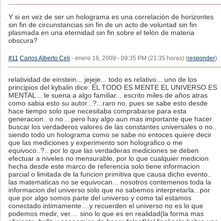
Y si en vez de ser un holograma es una correlación de horizontes
sin fin de circunstancias sin fin de un acto de voluntad sin fin
plasmada en una eternidad sin fin sobre el telón de materia
obscura?
#11
Carlos Alberto Celi
- enero 16, 2009 - 09:35 PM (21:35 horas) (
responder
)
relatividad de einstein... jejeje... todo es relativo... uno de los
principios del kybalin dice: ÉL TODO ES MENTE EL UNIVERSO ES
MENTAL... le suena a algo familiar... escrito miles de años atras
como sabia esto su autor...?...raro no, pues se sabe esto desde
hace tiempo solo que necesitaba comprabarse para esta
generacion.. o no... pero hay algo aun mas importante que hacer
buscar los verdaderos valores de las constantes universales o no..
siendo todo un holograma como se sabe no entoces quiere decir
que las mediciones y experimento son holografico o me
equivoco..?.. por lo que las verdaderas mediciones se deben
efectuar a niveles no mensurable, por lo que cualquier medicion
hecha desde este marco de referencia solo tiene informacion
parcial o limitada de la funcion primitiva que causa dicho evento..
las matematicas no se equivocan... nosotros contemenos toda la
informacion del universo solo que no sabemos interpretarla...por
que por algo somos parte del universo y como tal estamos
conectado intimamente....y recuerden el universo no es lo que
podemos medir, ver.... sino lo que es en realidad(la forma mas