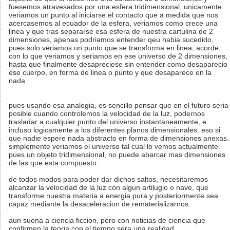
fuesemos atravesados por una esfera tridimensional, unicamente
veriamos un punto al iniciarse el contacto que a medida que nos
acercasemos al ecuador de la esfera, veriamos como crece una
linea y que tras separarse esa esfera de nuestra cartulina de 2
dimensiones, apenas podriamos entender qeu habia sucedido,
pues solo veriamos un punto que se transforma en linea, acorde
con lo que veriamos y seriamos en ese universo de 2 dimensiones,
hasta que finalmente desapreciese sin entender como desaparecio
ese cuerpo, en forma de linea o punto y que desaparece en la
nada.
pues usando esa analogia, es sencillo pensar que en el futuro seria
posible cuando controlemos la velocidad de la luz, podernos
trasladar a cualquier punto del universo instantaneamente, e
incluso logicamente a los diferentes planos dimensionales. eso si
que nadie espere nada abstracto en forma de dimensiones anexas.
simplemente veriamos el universo tal cual lo vemos actualmente.
pues un objeto tridimensional, no puede abarcar mas dimensiones
de las que esta compuesto.
de todos modos para poder dar dichos saltos, necesitaremos
alcanzar la velocidad de la luz con algun artilugio o nave, que
transforme nuestra materia a energia pura y posteriormente sea
capaz mediante la desaceleracion de rematerializarnos.
aun suena a ciencia ficcion, pero con noticias de ciencia que
confirmen la teoria con el tiempo sera una realidad.