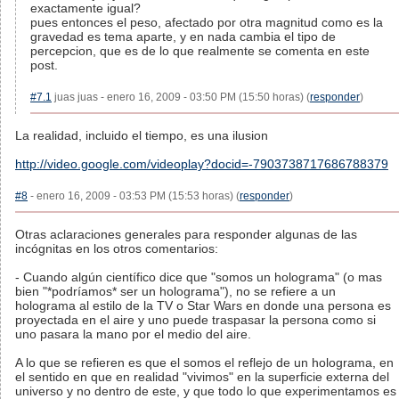
exactamente igual?
pues entonces el peso, afectado por otra magnitud como es la
gravedad es tema aparte, y en nada cambia el tipo de
percepcion, que es de lo que realmente se comenta en este
post.
#7.1
juas juas - enero 16, 2009 - 03:50 PM (15:50 horas) (
responder
)
La realidad, incluido el tiempo, es una ilusion
http://video.google.com/videoplay?docid=-7903738717686788379
#8
- enero 16, 2009 - 03:53 PM (15:53 horas) (
responder
)
Otras aclaraciones generales para responder algunas de las
incógnitas en los otros comentarios:
- Cuando algún científico dice que "somos un holograma" (o mas
bien "*podríamos* ser un holograma"), no se refiere a un
holograma al estilo de la TV o Star Wars en donde una persona es
proyectada en el aire y uno puede traspasar la persona como si
uno pasara la mano por el medio del aire.
A lo que se refieren es que el somos el reflejo de un holograma, en
el sentido en que en realidad "vivimos" en la superficie externa del
universo y no dentro de este, y que todo lo que experimentamos es