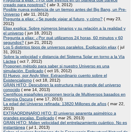
creado para nosotros?
( abr 3, 2012)
Posible nueva evidencia de un tiempo antes del Big Bang, un Pre-
Universo
( abr 11, 2012)
Pregunta a eliax: ¿Se puede viajar al futuro, y cómo?
( may 23,
2012)
Eliax explica: Sobre números binarios y su relación a la realidad y
el universo
( jun 18, 2012)
Pregunta a eliax: ¿Por qué utilizamos 24 horas, 60 minutos y 60
segundos?
( jun 21, 2012)
Los 5 distintos tipos de universos paralelos. Explicación eliax
( jul
31, 2012)
Sobre la velocidad y distancia del Sistema Solar en torno a la Vía
Láctea
( oct 7, 2012)
Proponen método para saber si nuestro Universo es una
simulación. Explicado
( oct 15, 2012)
El Huevo, por Andy Weir. Extraordinario cuento sobre el
Existencialismo
( oct 18, 2012)
GRAN HITO: Descubren la estructura más grande del universo
conocido
( ene 14, 2013)
Científicos españoles proponen teoría de Multiversos basados en
Energía Oscura
( ene 17, 2013)
La edad del Universo refinada: 13820 Millones de años
( mar 22,
2013)
EXTRAORDINARIO HITO: El universo aparenta asimétrico a
grandes escalas. Explicado
( mar 25, 2013)
GRAN HITO: Miden velocidad del entrelazamiento cuántico. No es
instantánea
( jul 1, 2013)
Sobre el curioso fenómeno de la Frecuencia Estructural Natural de