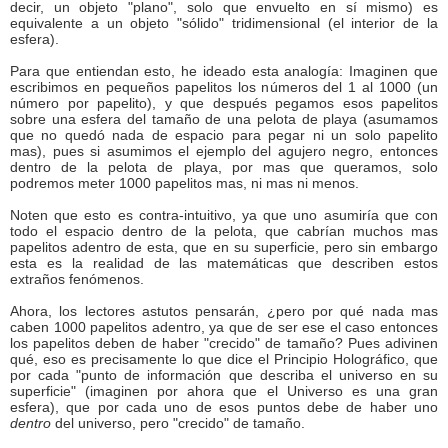
decir, un objeto "plano", solo que envuelto en sí mismo) es
equivalente a un objeto "sólido" tridimensional (el interior de la
esfera).
Para que entiendan esto, he ideado esta analogía: Imaginen que
escribimos en pequeños papelitos los números del 1 al 1000 (un
número por papelito), y que después pegamos esos papelitos
sobre una esfera del tamaño de una pelota de playa (asumamos
que no quedó nada de espacio para pegar ni un solo papelito
mas), pues si asumimos el ejemplo del agujero negro, entonces
dentro de la pelota de playa, por mas que queramos, solo
podremos meter 1000 papelitos mas, ni mas ni menos.
Noten que esto es contra-intuitivo, ya que uno asumiría que con
todo el espacio dentro de la pelota, que cabrían muchos mas
papelitos adentro de esta, que en su superficie, pero sin embargo
esta es la realidad de las matemáticas que describen estos
extraños fenómenos.
Ahora, los lectores astutos pensarán, ¿pero por qué nada mas
caben 1000 papelitos adentro, ya que de ser ese el caso entonces
los papelitos deben de haber "crecido" de tamaño? Pues adivinen
qué, eso es precisamente lo que dice el Principio Holográfico, que
por cada "punto de información que describa el universo en su
superficie" (imaginen por ahora que el Universo es una gran
esfera), que por cada uno de esos puntos debe de haber uno
dentro
del universo, pero "crecido" de tamaño.