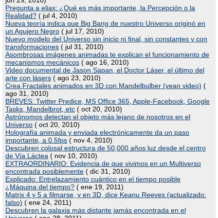
Pregunta a eliax: ¿Qué es más importante, la Percepción o la
Realidad?
( jul 4, 2010)
Nueva teoría indica que Big Bang de nuestro Universo originó en
un Agujero Negro
( jul 17, 2010)
Nuevo modelo del Universo sin inicio ni final, sin constantes y con
transformaciones
( jul 31, 2010)
Asombrosas imágenes animadas te explican el funcionamiento de
mecanismos mecánicos
( ago 16, 2010)
Video documental de Jason Sapan, el Doctor Láser, el último del
arte con lásers
( ago 23, 2010)
Crea Fractales animados en 3D con Mandelbulber (vean video)
(
ago 31, 2010)
BREVES: Twitter Predice, MS Office 365, Apple-Facebook, Google
Tasks, Mandelbrot, etc
( oct 20, 2010)
Astrónomos detectan el objeto más lejano de nosotros en el
Universo
( oct 20, 2010)
Holografía animada y enviada electrónicamente da un paso
importante, a 0.5fps
( nov 4, 2010)
Descubren colosal estructura de 50,000 años luz desde el centro
de Vía Láctea
( nov 10, 2010)
EXTRAORDINARIO: Evidencia de que vivimos en un Multiverso
encontrada posiblemente
( dic 31, 2010)
Explicado: Entrelazamiento cuántico en el tiempo posible
¿Máquina del tiempo?
( ene 19, 2011)
Matrix 4 y 5 a filmarse, y en 3D, dice Keanu Reeves (actualizado:
falso)
( ene 24, 2011)
Descubren la galaxia más distante jamás encontrada en el
Universo
( ene 28, 2011)