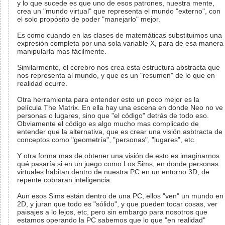
y lo que sucede es que uno de esos patrones, nuestra mente,
crea un "mundo virtual" que representa el mundo "externo", con
el solo propósito de poder "manejarlo" mejor.
Es como cuando en las clases de matemáticas substituimos una
expresión completa por una sola variable X, para de esa manera
manipularla mas fácilmente.
Similarmente, el cerebro nos crea esta estructura abstracta que
nos representa al mundo, y que es un "resumen" de lo que en
realidad ocurre.
Otra herramienta para entender esto un poco mejor es la
película The Matrix. En ella hay una escena en donde Neo no ve
personas o lugares, sino que "el código" detrás de todo eso.
Obviamente el código es algo mucho mas complicado de
entender que la alternativa, que es crear una visión asbtracta de
conceptos como "geometría", "personas", "lugares", etc.
Y otra forma mas de obtener una visión de esto es imaginarnos
qué pasaría si en un juego como Los Sims, en donde personas
virtuales habitan dentro de nuestra PC en un entorno 3D, de
repente cobraran inteligencia.
Aun esos Sims están dentro de una PC, ellos "ven" un mundo en
2D, y juran que todo es "sólido", y que pueden tocar cosas, ver
paisajes a lo lejos, etc, pero sin embargo para nosotros que
estamos operando la PC sabemos que lo que "en realidad"