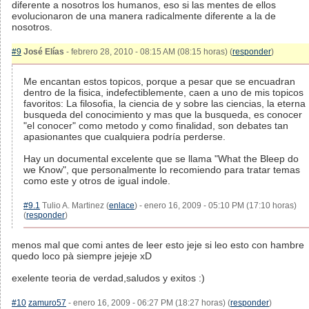
diferente a nosotros los humanos, eso si las mentes de ellos
evolucionaron de una manera radicalmente diferente a la de
nosotros.
#9
José Elías
- febrero 28, 2010 - 08:15 AM (08:15 horas) (
responder
)
Me encantan estos topicos, porque a pesar que se encuadran
dentro de la fisica, indefectiblemente, caen a uno de mis topicos
favoritos: La filosofia, la ciencia de y sobre las ciencias, la eterna
busqueda del conocimiento y mas que la busqueda, es conocer
"el conocer" como metodo y como finalidad, son debates tan
apasionantes que cualquiera podría perderse.
Hay un documental excelente que se llama "What the Bleep do
we Know", que personalmente lo recomiendo para tratar temas
como este y otros de igual indole.
#9.1
Tulio A. Martinez (
enlace
) - enero 16, 2009 - 05:10 PM (17:10 horas)
(
responder
)
menos mal que comi antes de leer esto jeje si leo esto con hambre
quedo loco pà siempre jejeje xD
exelente teoria de verdad,saludos y exitos :)
#10
zamuro57
- enero 16, 2009 - 06:27 PM (18:27 horas) (
responder
)