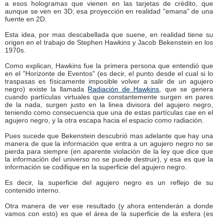
a esos hologramas que vienen en las tarjetas de crédito, que
aunque se ven en 3D, esa proyección en realidad "emana" de una
fuente en 2D.
Esta idea, por mas descabellada que suene, en realidad tiene su
origen en el trabajo de Stephen Hawkins y Jacob Bekenstein en los
1970s.
Como explican, Hawkins fue la primera persona que entendió que
en el "Horizonte de Eventos" (es decir, el punto desde el cual si lo
traspasas es físicamente imposible volver a salir de un agujero
negro) existe la llamada
Radiación de Hawkins
, que se genera
cuando partículas virtuales que constantemente surgen en pares
de la nada, surgen justo en la linea divisora del agujero negro,
teniendo como consecuencia que una de estas partículas cae en el
agujero negro, y la otra escapa hacia el espacio como radiación.
Pues sucede que Bekenstein descubrió mas adelante que hay una
manera de que la información que entra a un agujero negro no se
pierda para siempre (en aparente violación de la ley que dice que
la información del universo no se puede destruir), y esa es que la
información se codifique en la superficie del agujero negro.
Es decir, la superficie del agujero negro es un reflejo de su
contenido interno.
Otra manera de ver ese resultado (y ahora entenderán a donde
vamos con esto) es que el área de la superficie de la esfera (es