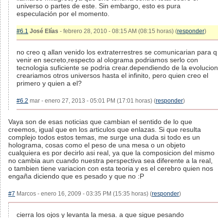
universo o partes de este. Sin embargo, esto es pura
especulación por el momento.
#6.1
José Elías
- febrero 28, 2010 - 08:15 AM (08:15 horas) (
responder
)
no creo q allan venido los extraterrestres se comunicarian para q
venir en secreto,respecto al olograma podriamos serlo con
tecnologia suficiente se podria crear.dependiendo de la evolucion
creariamos otros universos hasta el infinito, pero quien creo el
primero y quien a el?
#6.2
mar - enero 27, 2013 - 05:01 PM (17:01 horas) (
responder
)
Vaya son de esas noticias que cambian el sentido de lo que
creemos, igual que en los articulos que enlazas. Si que resulta
complejo todos estos temas, me surge una duda si todo es un
holograma, cosas como el peso de una mesa o un objeto
cualquiera es por decirlo asi real, ya que la composicion del mismo
no cambia aun cuando nuestra perspectiva sea diferente a la real,
o tambien tiene variacion con esta teoria y es el cerebro quien nos
engaña diciendo que es pesado y que no :P
#7
Marcos - enero 16, 2009 - 03:35 PM (15:35 horas) (
responder
)
cierra los ojos y levanta la mesa. a que sigue pesando