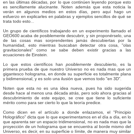
en las últimas décadas, por lo que continúen leyendo porque esto
es sencillamente alucinante. Noten además que esta noticia la
verán en algunos medios en estos días, pero aquí hago un
esfuerzo en explicarles en palabras y ejemplos sencillos de qué se
trata todo esto...
Un grupo de científicos trabajando en un experimento llamado el
GEO600 acaba de posiblemente descubrir, y sin proponérselo, una
de las cosas mas sorprendentes jamás descubiertas por la
humanidad, esto mientras buscaban detectar otra cosa, "olas
gravitacionales" como se sabe deben existir gracias a las
ecuaciones de Einstein.
Lo que estos científicos han
posiblemente
descubierto, es la
primera prueba de que nuestro Universo no es nada mas que un
gigantesco holograma, en donde su superficie es totalmente plana
y bidimensional, y es solo una ilusión que vemos todo "en 3D".
Noten que esta no es una idea nueva, pues ha sido sugerida
desde hace al menos una década atrás, pero solo ahora gracias al
descubrimiento de este equipo, se cree que tiene lo suficiente
mérito como para ser cierto lo que la teoría predice.
Como dicen en el artículo a donde enlazamos, el "Principio
Holográfico" dicta que lo que experimentamos en el día a día, en lo
que aparenta ser un espacio tridimensional, no es nada mas que la
proyección de un holograma que se encuentra al borde mismo del
Universo, es decir, en su superficie o límite, de manera muy similar