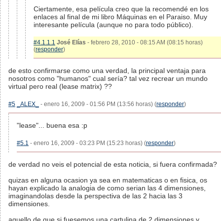
Ciertamente, esa película creo que la recomendé en los
enlaces al final de mi libro Máquinas en el Paraiso. Muy
interesante película (aunque no para todo público).
#4.1.1.1
José Elías
- febrero 28, 2010 - 08:15 AM (08:15 horas)
(
responder
)
de esto confirmarse como una verdad, la principal ventaja para
nosotros como "humanos" cual sería? tal vez recrear un mundo
virtual pero real (lease matrix) ??
#5
_ALEX_
- enero 16, 2009 - 01:56 PM (13:56 horas) (
responder
)
"lease"... buena esa :p
#5.1
- enero 16, 2009 - 03:23 PM (15:23 horas) (
responder
)
de verdad no veis el potencial de esta noticia, si fuera confirmada?
quizas en alguna ocasion ya sea en matematicas o en fisica, os
hayan explicado la analogia de como serian las 4 dimensiones,
imaginandolas desde la perspectiva de las 2 hacia las 3
dimensiones.
aquello de que si fuesemos una cartulina de 2 dimensiones y