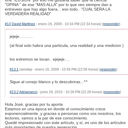
una "ILUSION" por eso me gustaria saber que la ciencia
"OPINA " de ese "MAS ALLA" por lo que veo siempre dan a
entreveer que hay algo fuera... eso todo.. "CUAL SERA LA
VERDADERA REALIDAD"
#13
David Martinez
- enero 16, 2009 - 10:34 PM (22:34 horas) (
responder
)
jejeje............
(al final solo habra una particula, una realidad y una medicion )
los extremos se tocan.. ejejeje.....
#13.1
ramotep - enero 16, 2009 - 10:56 PM (22:56 horas) (
responder
)
Sigue al conejo blanco y lo descubriras...^^
#13.2
Adriansecci
- junio 29, 2010 - 10:28 PM (22:28 horas) (
responder
)
Hola José, gracias por tu aporte.
Estamos en una época en donde el conocimiento crece
exponencialmente, y gracias a personas como vos nosotros, los
lectores, vamos a la par de ese conocimiento.
Quedé impresionado con este artículo, y sí, es uno de los artículos
más importantes de nuestra generación.