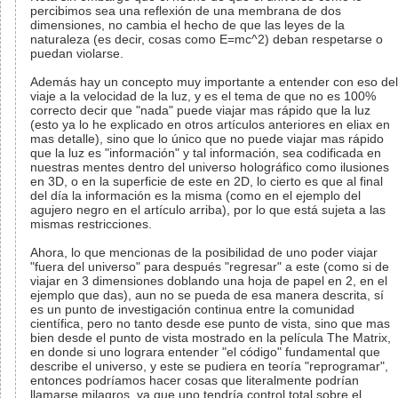
percibimos sea una reflexión de una membrana de dos
dimensiones, no cambia el hecho de que las leyes de la
naturaleza (es decir, cosas como E=mc^2) deban respetarse o
puedan violarse.
Además hay un concepto muy importante a entender con eso del
viaje a la velocidad de la luz, y es el tema de que no es 100%
correcto decir que "nada" puede viajar mas rápido que la luz
(esto ya lo he explicado en otros artículos anteriores en eliax en
mas detalle), sino que lo único que no puede viajar mas rápido
que la luz es "información" y tal información, sea codificada en
nuestras mentes dentro del universo holográfico como ilusiones
en 3D, o en la superficie de este en 2D, lo cierto es que al final
del día la información es la misma (como en el ejemplo del
agujero negro en el artículo arriba), por lo que está sujeta a las
mismas restricciones.
Ahora, lo que mencionas de la posibilidad de uno poder viajar
"fuera del universo" para después "regresar" a este (como si de
viajar en 3 dimensiones doblando una hoja de papel en 2, en el
ejemplo que das), aun no se pueda de esa manera descrita, sí
es un punto de investigación continua entre la comunidad
científica, pero no tanto desde ese punto de vista, sino que mas
bien desde el punto de vista mostrado en la película The Matrix,
en donde si uno lograra entender "el código" fundamental que
describe el universo, y este se pudiera en teoría "reprogramar",
entonces podríamos hacer cosas que literalmente podrían
llamarse milagros, ya que uno tendría control total sobre el