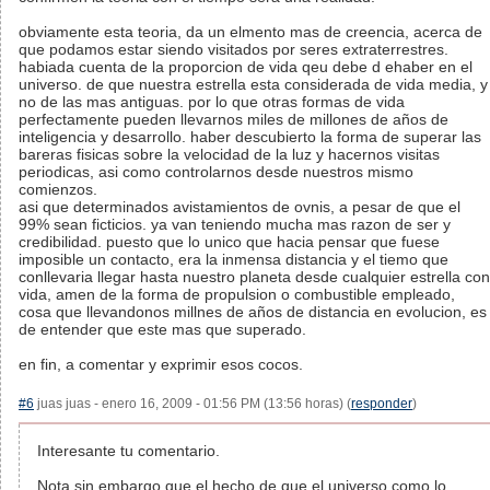
obviamente esta teoria, da un elmento mas de creencia, acerca de
que podamos estar siendo visitados por seres extraterrestres.
habiada cuenta de la proporcion de vida qeu debe d ehaber en el
universo. de que nuestra estrella esta considerada de vida media, y
no de las mas antiguas. por lo que otras formas de vida
perfectamente pueden llevarnos miles de millones de años de
inteligencia y desarrollo. haber descubierto la forma de superar las
bareras fisicas sobre la velocidad de la luz y hacernos visitas
periodicas, asi como controlarnos desde nuestros mismo
comienzos.
asi que determinados avistamientos de ovnis, a pesar de que el
99% sean ficticios. ya van teniendo mucha mas razon de ser y
credibilidad. puesto que lo unico que hacia pensar que fuese
imposible un contacto, era la inmensa distancia y el tiemo que
conllevaria llegar hasta nuestro planeta desde cualquier estrella con
vida, amen de la forma de propulsion o combustible empleado,
cosa que llevandonos millnes de años de distancia en evolucion, es
de entender que este mas que superado.
en fin, a comentar y exprimir esos cocos.
#6
juas juas - enero 16, 2009 - 01:56 PM (13:56 horas) (
responder
)
Interesante tu comentario.
Nota sin embargo que el hecho de que el universo como lo