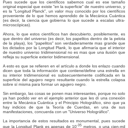
Pues sucede que los científicos sabemos cual es ese tamaño
original especial que existe "en la superficie" de nuestro universo, y
es la "Longitud Planck", un valor muy conocido por los científicos
proveniente de lo que hemos aprendido de la Mecánica Cuántica
(es decir, la ciencia que gobierna lo que sucede a escalas ultra-
microscópicas).
Ahora, lo que estos científicos han descubierto, posiblemente, es
que dentro del universo (es decir, los papelitos dentro de la pelota
de la playa), los "papelitos" son verdaderamente mas grande que
los dictados por la Longitud Plank, lo que afirmaría que el interior
de nuestro universo tridimensional no es mas que una ilusión que
refleja su superficie exterior bidimensional.
A esto es que se refieren en el artículo a donde los enlazo cuando
dicen que toda la información que contiene/define una estrella en
su interior tridimensional es subsecuentemente codificada en la
superficie del agujero negro resultante cuando la estrella colapsa
sobre sí misma para formar un agujero negro.
Sin embargo, las cosas se ponen mas interesantes, porque no solo
ya han podido ver en el ejemplo anterior que les dí una conexión
entre la Mecánica Cuántica y el Principio Holográfico, sino que ya
hay indicios de que la Teoría de Cuerdas, en una de sus
manifestaciones, concuerda con un "Universo Holográfico".
La importancia de estos resultados es monumental, pues sucede
-35
que la Longitud Plank es apenas de 10
metros, o una cien-mil