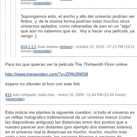
horas) (
responder
)
Supongamos esto, el ancho y alto del universo podrían ser
finitos, y, de la misma forma podrían estar muchos otros
universos apilados, como rebanadas de pan en un "algo"
que aún no sabemos que es.. Voy a hacer una película, ya
vengo ;)
#14.1.1.2
Juan andreu (
enlace
) - octubre 22, 2010 - 07:21 PM (19:21
horas) (
responder
)
Para los que quieran ver la pelicula The Thirteenth Floor online
http://www.megavideo.com/?v=ZPAU9WS8
espero no ofender el foro con este link
#15
solo comparto, nada mas. - enero 16, 2009 - 11:44 PM (23:44 horas)
(
responder
)
Esta noticia me plantea la siguiente cuestion, si todo el universo es
un reflejo holografico tridimensional de un universo menor (como
las diapositivas antiguas) las distancias entre dos puntos que a
nuestro parecer son distantes (por ejemplo dos sistemas solares)
en el universo real la distancias es mucho, mucho, mucho mas
corta y por consiguiente, los agujeros blancos o agujeros de