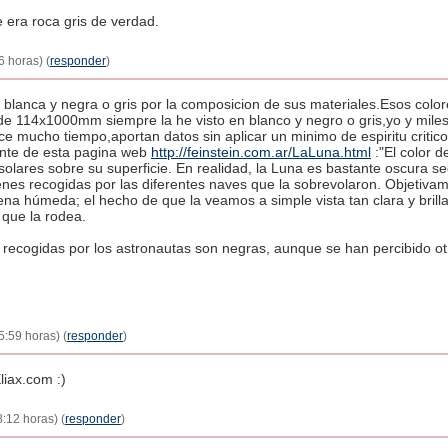
 era roca gris de verdad.
6 horas) (
responder
)
blanca y negra o gris por la composicion de sus materiales.Esos colore
e 114x1000mm siempre la he visto en blanco y negro o gris,yo y miles
e mucho tiempo,aportan datos sin aplicar un minimo de espiritu critico y
ente de esta pagina web
http://feinstein.com.ar/LaLuna.html
:"El color 
solares sobre su superficie. En realidad, la Luna es bastante oscura s
es recogidas por las diferentes naves que la sobrevolaron. Objetivame
arena húmeda; el hecho de que la veamos a simple vista tan clara y brill
o que la rodea.
 recogidas por los astronautas son negras, aunque se han percibido ot
5:59 horas) (
responder
)
liax.com :)
8:12 horas) (
responder
)