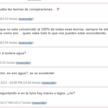
aba las teorías de conspiraciones... :P
(02:52 horas) (
responder
)
ue no este convencido al 100% de todas esas teorías, siempre he esta
as como son… quien sabe todo lo que nos pueden estar escondiendo.
(02:54 horas) (
responder
)
 si tuviera agua?
3:41 horas) (
responder
)
mo, es eso agua?, se ve excelente!
, 2012 - 03:06 PM (15:06 horas) (
responder
)
reguntando si en la luna hay mares o lagos, ¿no?
- 10:17 AM (10:17 horas) (
responder
)