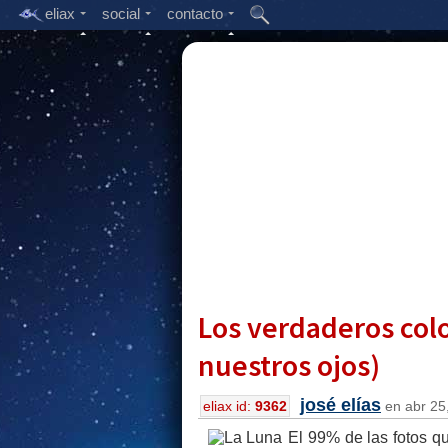
eliax
social
contacto
Los verdaderos colo
nuestros ojos)
josé elías
eliax id:
9362
en abr 25,
El 99% de las fotos q