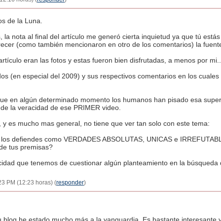
os de la Luna.
s, la nota al final del artículo me generó cierta inquietud ya que tú es
parecer (como también mencionaron en otro de los comentarios) la fuent
rtículo eran las fotos y estas fueron bien disfrutadas, a menos por mi...
os (en especial del 2009) y sus respectivos comentarios en los cuales
e en algún determinado momento los humanos han pisado esa superfici
o de la veracidad de ese PRIMER video.
e, y es mucho mas general, no tiene que ver tan solo con este tema:
es los defiendes como VERDADES ABSOLUTAS, UNICAS e IRREFUTABLES 
 de tus premisas?
acidad que tenemos de cuestionar algún planteamiento en la búsqueda
:23 PM (12:23 horas) (
responder
)
 blog he estado mucho más a la vanguardia. Es bastante interesante 