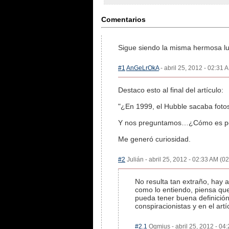
Comentarios
Sigue siendo la misma hermosa lun
#1
AnGeLrOkA
- abril 25, 2012 - 02:31 
Destaco esto al final del artículo:
"¿En 1999, el Hubble sacaba foto
Y nos preguntamos…¿Cómo es posi
Me generó curiosidad.
#2
Julián - abril 25, 2012 - 02:33 AM (02
No resulta tan extraño, hay 
como lo entiendo, piensa que
pueda tener buena definición
conspiracionistas y en el ar
#2.1
Ogmius - abril 25, 2012 - 04: