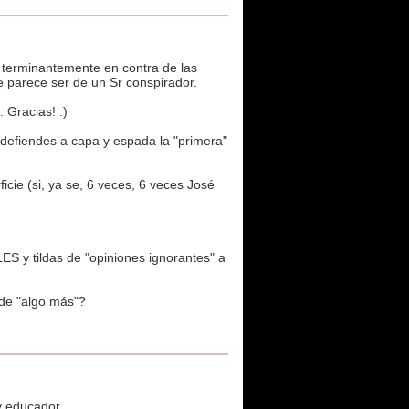
tás terminantemente en contra de las
e parece ser de un Sr conspirador.
 Gracias! :)
 defiendes a capa y espada la "primera"
e (si, ya se, 6 veces, 6 veces José
y tildas de "opiniones ignorantes" a
 de "algo más"?
y educador.