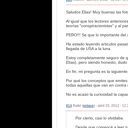
Saludos Elias! Muy buenas las fot
Al igual que los lectores anteriore
teorías "conspiracionistas" y al 
PERO!!! Se que lo importante del a
He estado leyendo articulos pasad
llegada de USA a la luna.
Estoy completamente seguro de qu
Elías), pero siendo honesto, dud
En fin, mi pregunta es la siguient
Por qué los conceptos que emit
todas aquellas que van en contra
No es acaso la curiosidad la cap
#14
Rafel (
enlace
) - abril 25, 2012 - 12
Por cierto, casi lo olvidaba.
Desde que comencé a leer tu