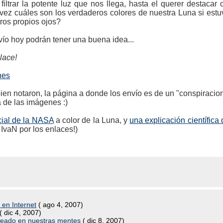
ltrar la potente luz que nos llega, hasta el querer destacar 
ez cuáles son los verdaderos colores de nuestra Luna si estu
ros propios ojos?
ío hoy podrán tener una buena idea...
lace!
nes
 notaron, la página a donde los envío es de un "conspiracioni
a de las imágenes :)
icial de la NASA
a color de la Luna, y
una explicación científica
 IvaN por los enlaces!)
 en Internet
( ago 4, 2007)
( dic 4, 2007)
 creado en nuestras mentes
( dic 8, 2007)