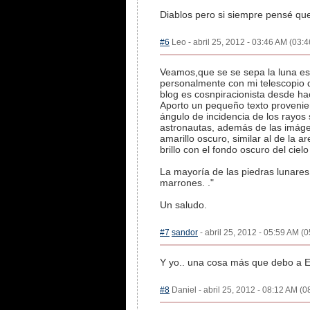
Diablos pero si siempre pensé que
#6
Leo - abril 25, 2012 - 03:46 AM (03:4
Veamos,que se se sepa la luna es 
personalmente con mi telescopio d
blog es cosnpiracionista desde hac
Aporto un pequeño texto proveni
ángulo de incidencia de los rayos 
astronautas, además de las imágen
amarillo oscuro, similar al de la 
brillo con el fondo oscuro del ciel
La mayoría de las piedras lunares
marrones. ."
Un saludo.
#7
sandor
- abril 25, 2012 - 05:59 AM (0
Y yo.. una cosa más que debo a E
#8
Daniel - abril 25, 2012 - 08:12 AM (0