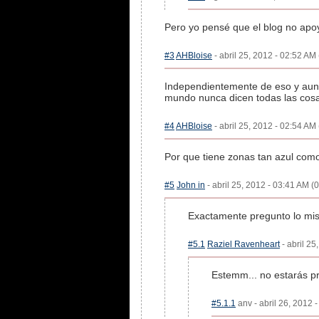
Pero yo pensé que el blog no apoy
#3
AHBloise
- abril 25, 2012 - 02:52 AM 
Independientemente de eso y aunq
mundo nunca dicen todas las cos
#4
AHBloise
- abril 25, 2012 - 02:54 AM 
Por que tiene zonas tan azul como
#5
John in
- abril 25, 2012 - 03:41 AM (0
Exactamente pregunto lo mis
#5.1
Raziel Ravenheart
- abril 25
Estemm... no estarás p
#5.1.1
anv - abril 26, 2012 