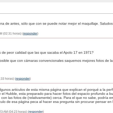
a de antes, sólo que con se puede notar mejor el maquillaje. Saludos
AM (02:31 horas) (
responder
)
s de peor calidad que las que sacaba el Apolo 17 en 1971?
ble que con cámaras convencionales saquemos mejores fotos de la 
:33 horas) (
responder
)
algunos articulos de esta misma página que explican el porqué a la per
 el Hubble, esta preparado para hacer fotos del espacio profundo a bu
 con las fotos de (relativamente) cerca. Para el que no sabe, podría
tículo de esa página peca al hacer esa pregunta sin procurar pensar en 
23 AM (04:23 horas) (
responder
)