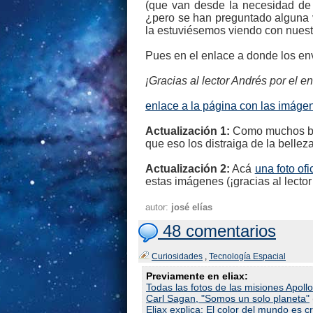
(que van desde la necesidad de fi
¿pero se han preguntado alguna v
la estuviésemos viendo con nuest
Pues en el enlace a donde los env
¡Gracias al lector Andrés por el en
enlace a la página con las imáge
Actualización 1:
Como muchos bien
que eso los distraiga de la bellez
Actualización 2:
Acá
una foto of
estas imágenes (¡gracias al lector
autor:
josé elías
48 comentarios
Curiosidades
,
Tecnología Espacial
Previamente en eliax:
Todas las fotos de las misiones Apollo
Carl Sagan, "Somos un solo planeta"
Eliax explica: El color del mundo es