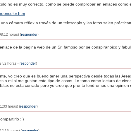
culo no es muy correcto, como se puede comprobar en enlaces como é
mooncolor.htm
una cámara réflex a través de un telescopio y las fotos salen prácticam
08:12 horas) (
responder
)
 enlace de la pagina web de un Sr. famoso por se conspiranoico y fabu
9:52 horas) (
responder
)
te, yo creo que es bueno tener una perspectiva desde todas las Areas,
os a mi si me gustan este tipo de cosas. Lo tomo como lectura de cienci
iax no esta cerrado pero yo creo que pronto tendremos una opinion co
11:33 horas) (
responder
)
ompartirlo : )
12:16 horas) (
responder
)