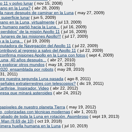
lo 11 y polvo lunar
( nov 15, 2008)
umano en la Luna?
( abr 28, 2009)
a la nave después de caminar en la Luna
( may 27, 2009)
 superficie lunar
( jun 5, 2009)
mano en la Luna, virtualmente
( jul 13, 2009)
r humano partió hacia la Luna...
( jul 16, 2009)
perdidos" de la misión Apollo 11
( jul 16, 2009)
 lunares de las misiones Apollo!!!
( jul 17, 2009)
 a la Luna...
( jul 19, 2009)
mputadora de Navegación del Apollo 11
( jul 22, 2009)
ntribuyó al regreso a salvo del Apollo 11
( jul 22, 2009)
onfirma misiones Apollo en la Luna con fotos
( sept 4, 2009)
 Luna, 40 años después...
( abr 27, 2010)
 de explorar otros mundos
( may 18, 2010)
 2020, ensamblada por robots
( may 28, 2010)
 31, 2011)
sobre nuestra segunda Luna pasada
( ago 8, 2011)
señales extraterrestres con telescopios?
( dic 19, 2011)
rthrise. Inspirador. Video
( abr 22, 2012)
resa que minará asteroides
( abr 24, 2012)
gapixeles de nuestro planeta Tierra
( may 19, 2012)
ro, colorizadas con técnicas modernas
( abr 1, 2013)
grabado de toda la Luna en rotación. Asombroso
( sept 19, 2013)
st Man (9.69 de 10)
( oct 19, 2018)
primera huella humana en la Luna
( jul 10, 2019)