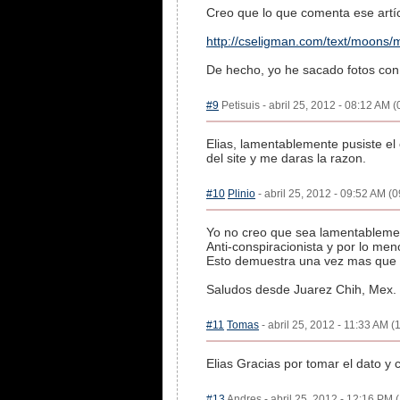
Creo que lo que comenta ese artí
http://cseligman.com/text/moons/
De hecho, yo he sacado fotos con 
#9
Petisuis - abril 25, 2012 - 08:12 AM (
Elias, lamentablemente pusiste el
del site y me daras la razon.
#10
Plinio
- abril 25, 2012 - 09:52 AM (0
Yo no creo que sea lamentablemen
Anti-conspiracionista y por lo men
Esto demuestra una vez mas que El
Saludos desde Juarez Chih, Mex.
#11
Tomas
- abril 25, 2012 - 11:33 AM (
Elias Gracias por tomar el dato y c
#13
Andres - abril 25, 2012 - 12:16 PM (