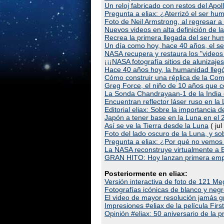
Un reloj fabricado con restos del Apol
Pregunta a eliax: ¿Aterrizó el ser h
Foto de Neil Armstrong, al regresar 
Nuevos videos en alta definición de la
Recrea la primera llegada del ser hu
Un día como hoy, hace 40 años, el se
NASA recupera y restaura los "videos 
¡¡¡NASA fotografía sitios de alunizajes
Hace 40 años hoy, la humanidad llegó
Cómo construir una réplica de la Co
Greg Force, el niño de 10 años que co
La Sonda Chandrayaan-1 de la India c
Encuentran reflector láser ruso en la
Editorial eliax: Sobre la importancia
Japón a tener base en la Luna en el
Así se ve la Tierra desde la Luna
( jul
Foto del lado oscuro de la Luna, y 
Pregunta a eliax: ¿Por qué no vemos 
La NASA reconstruye virtualmente a Ea
GRAN HITO: Hoy lanzan primera emp
Posteriormente en eliax:
Versión interactiva de foto de 121 Me
Fotografías icónicas de blanco y neg
El video de mayor resolución jamás 
Impresiones #eliax de la película Fir
Opinión #eliax: 50 aniversario de la 