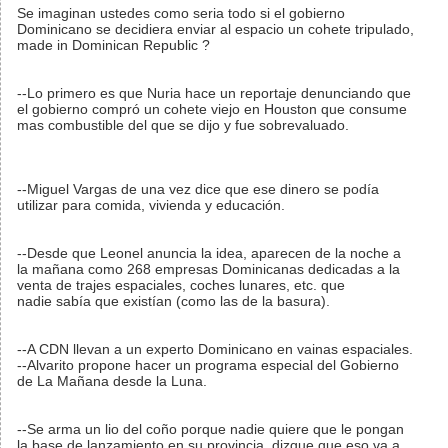
Se imaginan ustedes como seria todo si el gobierno
Dominicano se decidiera enviar al espacio un cohete tripulado,
made in Dominican Republic ?
--Lo primero es que Nuria hace un reportaje denunciando que
el gobierno compró un cohete viejo en Houston que consume
mas combustible del que se dijo y fue sobrevaluado.
--Miguel Vargas de una vez dice que ese dinero se podía
utilizar para comida, vivienda y educación.
--Desde que Leonel anuncia la idea, aparecen de la noche a
la mañana como 268 empresas Dominicanas dedicadas a la
venta de trajes espaciales, coches lunares, etc. que
nadie sabía que existían (como las de la basura).
--A CDN llevan a un experto Dominicano en vainas espaciales.
--Alvarito propone hacer un programa especial del Gobierno
de La Mañana desde la Luna.
--Se arma un lio del coño porque nadie quiere que le pongan
la base de lanzamiento en su provincia, dizque que eso va a