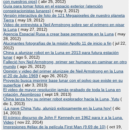
con nuestros ojos)
( abr 25, 2012)
Guía para tomar fotos en el espacio exterior (atención
conspiracionistas lunares)
( may 3, 2012)
Versión interactiva de foto de 121 Megapixeles de nuestro planeta
Tierra
( may 19, 2012)
Video de entrevista a Neil Armstrong sobre ser el primero en pisar
la Luna
( may 27, 2012)
Agencia Espacial Rusa a crear base permanente en la Luna
( may
28, 2012)
Alucinantes fotografías de la misión Apollo 11 de inicio a fin
( jul 22,
2012)
China a alunizar robot en la Luna en 2013 para futura estación
lunar
( ago 5, 2012)
Falleció hoy Neil Armstrong, primer ser humano en caminar en otro
mundo
( ago 25, 2012)
Opinión y video del primer alunizaje de Neil Armstrong en la Luna
el 20 de Julio 1969
( ago 26, 2012)
Proyecto busca imprimir base lunar con el polvo que existe en su
superficie
( abr 3, 2013)
El video de mayor resolución jamás grabado de toda la Luna en
rotación. Asombroso
( sept 19, 2013)
China lanza hoy su primer robot explorador hacia la Luna, Yutu
(
dic 1, 2013)
¡La nave China Yutu, alunizó exitosamente en la Luna hoy!
( dic
14, 2013)
El icónico discurso de John F Kennedy en 1962 para ir a la Luna.
Video
( nov 22, 2014)
Impresiones #eliax de la película First Man (9.69 de 10)
( oct 19,