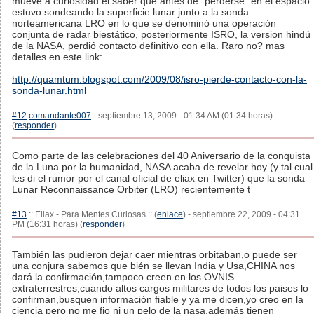
mueve a curiosidad el saber que antes de "perderse" en el espacio
estuvo sondeando la superficie lunar junto a la sonda
norteamericana LRO en lo que se denominó una operación
conjunta de radar biestático, posteriormente ISRO, la version hindú
de la NASA, perdió contacto definitivo con ella. Raro no? mas
detalles en este link:
http://quamtum.blogspot.com/2009/08/isro-pierde-contacto-con-la-
sonda-lunar.html
#12
comandante007
- septiembre 13, 2009 - 01:34 AM (01:34 horas)
(
responder
)
Como parte de las celebraciones del 40 Aniversario de la conquista
de la Luna por la humanidad, NASA acaba de revelar hoy (y tal cual
les di el rumor por el canal oficial de eliax en Twitter) que la sonda
Lunar Reconnaissance Orbiter (LRO) recientemente t
#13
:: Eliax - Para Mentes Curiosas :: (
enlace
) - septiembre 22, 2009 - 04:31
PM (16:31 horas) (
responder
)
También las pudieron dejar caer mientras orbitaban,o puede ser
una conjura sabemos que bién se llevan India y Usa,CHINA nos
dará la confirmación,tampoco creen en los OVNIS
extraterrestres,cuando altos cargos militares de todos los paises lo
confirman,busquen información fiable y ya me dicen,yo creo en la
ciencia pero no me fio ni un pelo de la nasa,además tienen