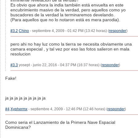
inminente revelación de la verdad?
Es obvio que ahora la india también está envuelta en este
encubrimiento masivo de la verdad, pero aquellos como yo
buscadores de la verdad la terminaremos develando.
(Para aquellos que no lo notaron está es mera parodia).
#3.2
Chino
- septiembre 4, 2009 - 01:42 PM (13:42 horas) (
responder
)
pero ahi no hay luz como la tierra se necesita obviamente una
camara especial , y tal vez por eso las fotos salieron en mala
resolucion
#3.3
yosept - junio 22, 2016 - 04:37 PM (16:37 horas) (
responder
)
Fake!
ja ja ja ja ja ja ja ja ja
#4
Xyphermx
- septiembre 4, 2009 - 12:46 PM (12:46 horas) (
responder
)
Como seria el Lanzamiento de la Primera Nave Espacial
Dominicana?