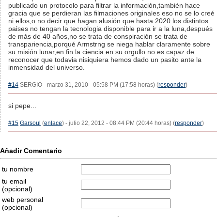
publicado un protocolo para filtrar la información,también hace
gracia que se perdieran las filmaciones originales eso no se lo creé
ni ellos,o no decir que hagan alusión que hasta 2020 los distintos
paises no tengan la tecnologia disponible para ir a la luna,después
de más de 40 años,no se trata de conspiración se trata de
transpariencia,porqué Armstrng se niega hablar claramente sobre
su misión lunar,en fin la ciencia en su orgullo no es capaz de
reconocer que todavia nisiquiera hemos dado un pasito ante la
inmensidad del universo.
#14
SERGIO - marzo 31, 2010 - 05:58 PM (17:58 horas) (
responder
)
si pepe...
#15
Garsoul
(
enlace
) - julio 22, 2012 - 08:44 PM (20:44 horas) (
responder
)
Añadir Comentario
tu nombre
tu email
(opcional)
web personal
(opcional)