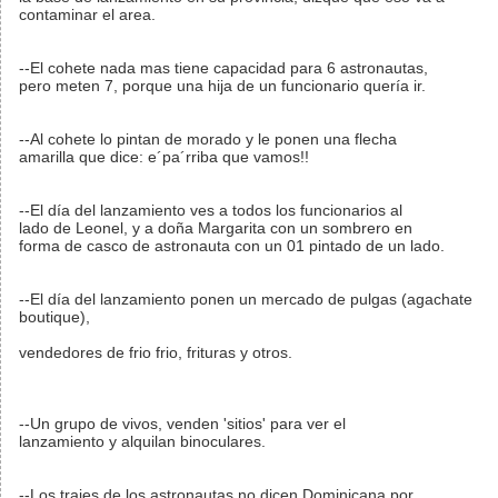
contaminar el area.
--El cohete nada mas tiene capacidad para 6 astronautas,
pero meten 7, porque una hija de un funcionario quería ir.
--Al cohete lo pintan de morado y le ponen una flecha
amarilla que dice: e´pa´rriba que vamos!!
--El día del lanzamiento ves a todos los funcionarios al
lado de Leonel, y a doña Margarita con un sombrero en
forma de casco de astronauta con un 01 pintado de un lado.
--El día del lanzamiento ponen un mercado de pulgas (agachate
boutique),
vendedores de frio frio, frituras y otros.
--Un grupo de vivos, venden 'sitios' para ver el
lanzamiento y alquilan binoculares.
--Los trajes de los astronautas no dicen Dominicana por