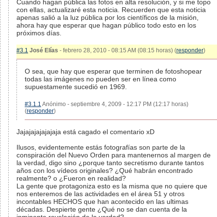
Cuando hagan pública las fotos en alta resolución, y si me topo
con ellas, actualizaré esta noticia. Recuerden que esta noticia
apenas salió a la luz pública por los científicos de la misión,
ahora hay que esperar que hagan público todo esto en los
próximos días.
#3.1
José Elías
- febrero 28, 2010 - 08:15 AM (08:15 horas) (
responder
)
O sea, que hay que esperar que terminen de fotoshopear
todas las imágenes no pueden ser en línea como
supuestamente sucedió en 1969.
#3.1.1
Anónimo - septiembre 4, 2009 - 12:17 PM (12:17 horas)
(
responder
)
Jajajajajajajaja está cagado el comentario xD
Ilusos, evidentemente estás fotografías son parte de la
conspiración del Nuevo Orden para mantenernos al margen de
la verdad, digo sino ¿porque tanto secretismo durante tantos
años con los vídeos originales? ¿Qué habrán encontrado
realmente? o ¿Fueron en realidad?
La gente que protagoniza esto es la misma que no quiere que
nos enteremos de las actividades en el área 51 y otros
incontables HECHOS que han acontecido en las ultimas
décadas. Despierte gente ¿Qué no se dan cuenta de la