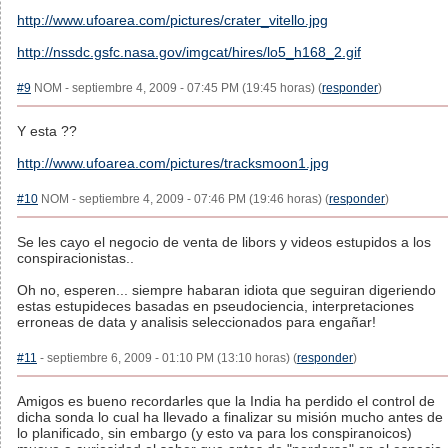
http://www.ufoarea.com/pictures/crater_vitello.jpg
http://nssdc.gsfc.nasa.gov/imgcat/hires/lo5_h168_2.gif
#9
NOM - septiembre 4, 2009 - 07:45 PM (19:45 horas) (
responder
)
Y esta ??
http://www.ufoarea.com/pictures/tracksmoon1.jpg
#10
NOM - septiembre 4, 2009 - 07:46 PM (19:46 horas) (
responder
)
Se les cayo el negocio de venta de libors y videos estupidos a los
conspiracionistas..
Oh no, esperen... siempre habaran idiota que seguiran digeriendo
estas estupideces basadas en pseudociencia, interpretaciones
erroneas de data y analisis seleccionados para engañar!
#11
- septiembre 6, 2009 - 01:10 PM (13:10 horas) (
responder
)
Amigos es bueno recordarles que la India ha perdido el control de
dicha sonda lo cual ha llevado a finalizar su misión mucho antes de
lo planificado, sin embargo (y esto va para los conspiranoicos)