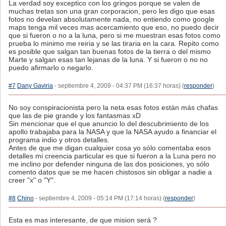
La verdad soy exceptico con los gringos porque se valen de
muchas tretas son una gran corporacion, pero les digo que esas
fotos no develan absolutamente nada, no entiendo como google
maps tenga mil veces mas acercamiento que eso, no puedo decir
que si fueron o no a la luna, pero si me muestran esas fotos como
prueba lo minimo me reiria y se las tiraria en la cara. Repito como
es posible que salgan tan buenas fotos de la tierra o del mismo
Marte y salgan esas tan lejanas de la luna. Y si fueron o no no
puedo afirmarlo o negarlo.
#7
Dany Gaviria
- septiembre 4, 2009 - 04:37 PM (16:37 horas) (
responder
)
No soy conspiracionista pero la neta esas fotos están más chafas
que las de pie grande y los fantasmas xD
Sin mencionar que el que anuncio lo del descubrimiento de los
apollo trabajaba para la NASA y que la NASA ayudo a financiar el
programa indio y otros detalles.
Antes de que me digan cualquier cosa yo sólo comentaba esos
detalles mi creencia particular es que si fueron a la Luna pero no
me inclino por defender ninguna de las dos posiciones, yo sólo
comento datos que se me hacen chistosos sin obligar a nadie a
creer "x" o "Y".
#8
Chino
- septiembre 4, 2009 - 05:14 PM (17:14 horas) (
responder
)
Esta es mas interesante, de que mision será ?