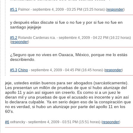
#5.1
Palmor - septiembre 4, 2009 - 03:25 PM (15:25 horas) (
responder
)
y después eliax discute si fue o no fue y por si fue no fue en
santiago jejejjeje
#5.2
Rolando Cardenas rca. - septiembre 4, 2009 - 04:22 PM (16:22 horas)
(
responder
)
¿Seguro que no vives en Oaxaca, México, porque me lo estás
describiendo.
#5.3
Chino
- septiembre 4, 2009 - 04:45 PM (16:45 horas) (
responder
)
jeje, ustedes están buenos para ser abogados (sarcásticamente).
Les presentan un millón de pruebas de que sí hubo alunizaje del
apollo 11 y aún así siguen sin creerlo. Es como si a un juez le
dieran mil y una pruebas de que el acusado es inocente y aún así
lo declarara culpable. Ya en serio dejen eso de la conspiración que
no es verdad, si hubo un alunizaje por parte del apollo 11 en los
60's.
#6
xxfrancky - septiembre 4, 2009 - 03:51 PM (15:51 horas) (
responder
)