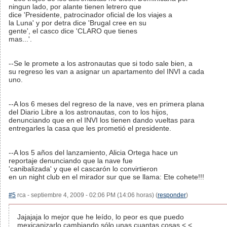
ningun lado, por alante tienen letrero que
dice 'Presidente, patrocinador oficial de los viajes a
la Luna' y por detra dice 'Brugal cree en su
gente', el casco dice 'CLARO que tienes
mas...'.
--Se le promete a los astronautas que si todo sale bien, a
su regreso les van a asignar un apartamento del INVI a cada
uno.
--A los 6 meses del regreso de la nave, ves en primera plana
del Diario Libre a los astronautas, con to los hijos,
denunciando que en el INVI los tienen dando vueltas para
entregarles la casa que les prometió el presidente.
--A los 5 años del lanzamiento, Alicia Ortega hace un
reportaje denunciando que la nave fue
'canibalizada' y que el cascarón lo convirtieron
en un night club en el mirador sur que se llama: Ete cohete!!!
#5
rca - septiembre 4, 2009 - 02:06 PM (14:06 horas) (
responder
)
Jajajaja lo mejor que he leído, lo peor es que puedo
mexicanizarlo cambiando sólo unas cuantas cosas <.<