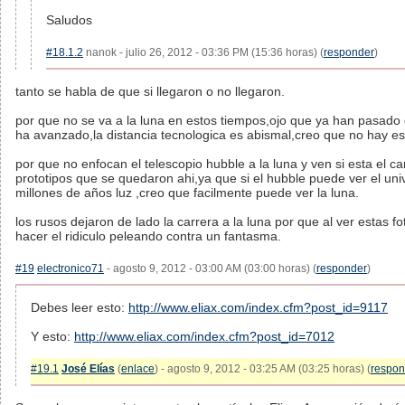
Saludos
#18.1.2
nanok - julio 26, 2012 - 03:36 PM (15:36 horas) (
responder
)
tanto se habla de que si llegaron o no llegaron.
por que no se va a la luna en estos tiempos,ojo que ya han pasado 
ha avanzado,la distancia tecnologica es abismal,creo que no hay e
por que no enfocan el telescopio hubble a la luna y ven si esta el car
prototipos que se quedaron ahi,ya que si el hubble puede ver el uni
millones de años luz ,creo que facilmente puede ver la luna.
los rusos dejaron de lado la carrera a la luna por que al ver estas f
hacer el ridiculo peleando contra un fantasma.
#19
electronico71
- agosto 9, 2012 - 03:00 AM (03:00 horas) (
responder
)
Debes leer esto:
http://www.eliax.com/index.cfm?post_id=9117
Y esto:
http://www.eliax.com/index.cfm?post_id=7012
#19.1
José Elías
(
enlace
) - agosto 9, 2012 - 03:25 AM (03:25 horas) (
respon