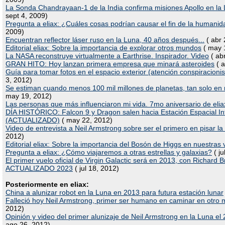
La Sonda Chandrayaan-1 de la India confirma misiones Apollo en la 
sept 4, 2009)
Pregunta a eliax: ¿Cuáles cosas podrían causar el fin de la humani
2009)
Encuentran reflector láser ruso en la Luna, 40 años después...
( abr 
Editorial eliax: Sobre la importancia de explorar otros mundos
( may 
La NASA reconstruye virtualmente a Earthrise. Inspirador. Video
( ab
GRAN HITO: Hoy lanzan primera empresa que minará asteroides
( a
Guía para tomar fotos en el espacio exterior (atención conspiracionis
3, 2012)
Se estiman cuando menos 100 mil millones de planetas, tan solo en 
may 19, 2012)
Las personas que más influenciaron mi vida. 7mo aniversario de elia
DÍA HISTÓRICO: Falcon 9 y Dragon salen hacia Estación Espacial In
(ACTUALIZADO)
( may 22, 2012)
Video de entrevista a Neil Armstrong sobre ser el primero en pisar l
2012)
Editorial eliax: Sobre la importancia del Bosón de Higgs en nuestras 
Pregunta a eliax: ¿Cómo viajaremos a otras estrellas y galaxias?
( ju
El primer vuelo oficial de Virgin Galactic será en 2013, con Richard 
ACTUALIZADO 2023
( jul 18, 2012)
Posteriormente en eliax:
China a alunizar robot en la Luna en 2013 para futura estación lunar
Falleció hoy Neil Armstrong, primer ser humano en caminar en otro
2012)
Opinión y video del primer alunizaje de Neil Armstrong en la Luna el 
ago 26, 2012)