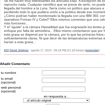
Se me hacen muy interesantes los artículos Eliax. A excepción de é
reprocho nada. Cualquier científico que se precie de serlo, no pued
llegada del hombre a la Luna. Sería como un político que atacara a 
perdiendo todo lo que pudiera unirlo a la política desde ese momen
¿Cómo podrían haber monitoreado la llegada con una IBM 360, co
operativos Fortran IV y Cobol? Ellos mismos comentan que una calc
más funciones...
Y el "ajuste" a la cámara Hasselblad que fue engrasarle los lentes pa
enfoque por falta de atmósfera... Ellos mismo comentaron que por f
esta grasa se dispersó por la cámara, por lo que las primeras fotos 
suficientemente claras. Ni qué decir de las temperaturas extremas e
harían a esta grasa...
#20
David Jiménez
- agosto 17, 2015 - 09:18 PM (21:18 horas) (
responder
)
Añadir Comentario
tu nombre
tu email
(opcional)
web personal
(opcional)
en respuesta a...