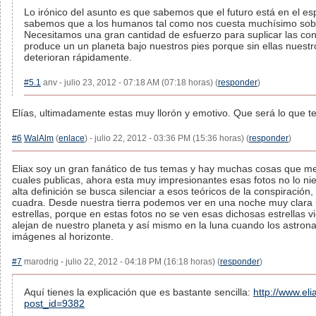
Lo irónico del asunto es que sabemos que el futuro está en el e
sabemos que a los humanos tal como nos cuesta muchísimo sobre
Necesitamos una gran cantidad de esfuerzo para suplicar las co
produce un un planeta bajo nuestros pies porque sin ellas nuest
deterioran rápidamente.
#5.1
anv - julio 23, 2012 - 07:18 AM (07:18 horas) (
responder
)
Elías, ultimadamente estas muy llorón y emotivo. Que será lo que 
#6
WalAlm
(
enlace
) - julio 22, 2012 - 03:36 PM (15:36 horas) (
responder
)
Eliax soy un gran fanático de tus temas y hay muchas cosas que me
cuales publicas, ahora esta muy impresionantes esas fotos no lo ni
alta definición se busca silenciar a esos teóricos de la conspiración
cuadra. Desde nuestra tierra podemos ver en una noche muy clara i
estrellas, porque en estas fotos no se ven esas dichosas estrellas 
alejan de nuestro planeta y así mismo en la luna cuando los astron
imágenes al horizonte.
#7
marodrig - julio 22, 2012 - 04:18 PM (16:18 horas) (
responder
)
Aquí tienes la explicación que es bastante sencilla:
http://www.el
post_id=9382