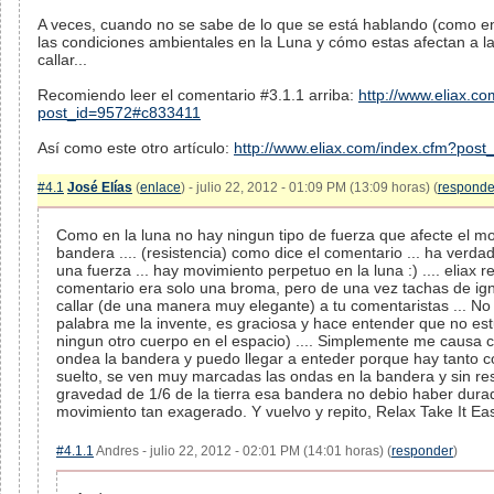
A veces, cuando no se sabe de lo que se está hablando (como en
las condiciones ambientales en la Luna y cómo estas afectan a l
callar...
Recomiendo leer el comentario #3.1.1 arriba:
http://www.eliax.c
post_id=9572#c833411
Así como este otro artículo:
http://www.eliax.com/index.cfm?post
#4.1
José Elías
(
enlace
) - julio 22, 2012 - 01:09 PM (13:09 horas) (
responde
Como en la luna no hay ningun tipo de fuerza que afecte el mo
bandera .... (resistencia) como dice el comentario ... ha verda
una fuerza ... hay movimiento perpetuo en la luna :) .... eliax re
comentario era solo una broma, pero de una vez tachas de ig
callar (de una manera muy elegante) a tu comentaristas ... No
palabra me la invente, es graciosa y hace entender que no estu
ningun otro cuerpo en el espacio) .... Simplemente me causa 
ondea la bandera y puedo llegar a enteder porque hay tanto c
suelto, se ven muy marcadas las ondas en la bandera y sin re
gravedad de 1/6 de la tierra esa bandera no debio haber dur
movimiento tan exagerado. Y vuelvo y repito, Relax Take It Ea
#4.1.1
Andres - julio 22, 2012 - 02:01 PM (14:01 horas) (
responder
)