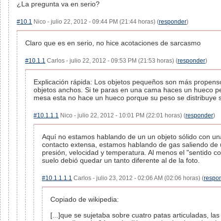
¿La pregunta va en serio?
#10.1
Nico - julio 22, 2012 - 09:44 PM (21:44 horas) (
responder
)
Claro que es en serio, no hice acotaciones de sarcasmo
#10.1.1
Carlos - julio 22, 2012 - 09:53 PM (21:53 horas) (
responder
)
Explicación rápida: Los objetos pequeños son más propens
objetos anchos. Si te paras en una cama haces un hueco p
mesa esta no hace un hueco porque su peso se distribuye 
#10.1.1.1
Nico - julio 22, 2012 - 10:01 PM (22:01 horas) (
responder
)
Aquí no estamos hablando de un un objeto sólido con una
contacto extensa, estamos hablando de gas saliendo de 
presión, velocidad y temperatura. Al menos el "sentido c
suelo debió quedar un tanto diferente al de la foto.
#10.1.1.1.1
Carlos - julio 23, 2012 - 02:06 AM (02:06 horas) (
respo
Copiado de wikipedia:
[...]que se sujetaba sobre cuatro patas articuladas, la