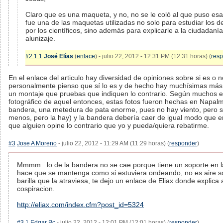
Claro que es una maqueta, y no, no se le coló al que puso es
fue una de las maquetas utilizadas no solo para estudiar los de
por los científicos, sino además para explicarle a la ciudadaní
alunizaje.
#2.1.1
José Elías
(
enlace
) - julio 22, 2012 - 12:31 PM (12:31 horas) (
res
En el enlace del articulo hay diversidad de opiniones sobre si es o 
personalmente pienso que sí lo es y de hecho hay muchísimas más
un montaje que pruebas que indiquen lo contrario. Según muchos e
fotográfico de aquel entonces, estas fotos fueron hechas en Napalm 
bandera, una metedura de pata enorme, pues no hay viento, pero 
menos, pero la hay) y la bandera debería caer de igual modo que en
que alguien opine lo contrario que yo y pueda/quiera rebatirme.
#3
Jose A Moreno
- julio 22, 2012 - 11:29 AM (11:29 horas) (
responder
)
Mmmm.. lo de la bandera no se cae porque tiene un soporte en l
hace que se mantenga como si estuviera ondeando, no es aire s
barilla que la atraviesa, te dejo un enlace de Eliax donde explica 
cospiracion.
http://eliax.com/index.cfm?post_id=5324
#3.1
Edgar Pc
- julio 22, 2012 - 12:01 PM (12:01 horas) (
responder
)