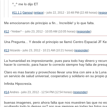
^_^ me lo dijo ET
#11.1.1
Garsoul
(
enlace
) - julio 22, 2012 - 10:48 PM (22:48 horas) (
respo
Me emocionaron de principio a fin... Increíble! y lo que falta.
#12
-*Amber*- - julio 23, 2012 - 10:05 AM (10:05 horas) (
responder
)
Una Pregunta... Y desde el principio se llamó Centro Espacial JF 
#13
hlizardo - julio 23, 2012 - 10:21 AM (10:21 horas) (
responder
)
La humanidad es impresionante, pues para todo hay dinero y recur
hacer lo correcto, para hacer lo correcto siempre hay falta de presu
Claro es mas barato y provechoso llevar una tina con aire a la Lun
un servicio de salud universal, cooperativo y solidario en su propio p
Infinita Hipocresía.
#14
Andres - julio 23, 2012 - 12:54 PM (12:54 horas) (
responder
)
buenas imagenes, pero ahora falta que nos muestren las que no es
ocultando todo lo demas no? por que siempre en todas las fotos nu