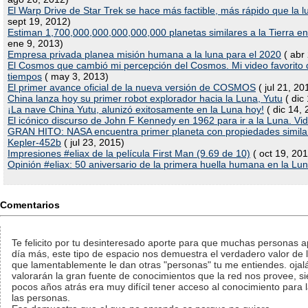
El Warp Drive de Star Trek se hace más factible, más rápido que la l
sept 19, 2012)
Estiman 1,700,000,000,000,000,000 planetas similares a la Tierra en
ene 9, 2013)
Empresa privada planea misión humana a la luna para el 2020
( abr
El Cosmos que cambió mi percepción del Cosmos. Mi video favorito 
tiempos
( may 3, 2013)
El primer avance oficial de la nueva versión de COSMOS
( jul 21, 20
China lanza hoy su primer robot explorador hacia la Luna, Yutu
( dic
¡La nave China Yutu, alunizó exitosamente en la Luna hoy!
( dic 14, 
El icónico discurso de John F Kennedy en 1962 para ir a la Luna. Vi
GRAN HITO: NASA encuentra primer planeta con propiedades similare
Kepler-452b
( jul 23, 2015)
Impresiones #eliax de la película First Man (9.69 de 10)
( oct 19, 20
Opinión #eliax: 50 aniversario de la primera huella humana en la Lu
Comentarios
Te felicito por tu desinteresado aporte para que muchas personas
día más, este tipo de espacio nos demuestra el verdadero valor de la
que lamentablemente le dan otras "personas" tu me entiendes. ojal
valorarán la gran fuente de conocimientos que la red nos provee, 
pocos años atrás era muy difícil tener acceso al conocimiento para
las personas.