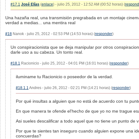
#17.1
José Elías
(
enlace
) - julio 25, 2012 - 12:52 AM (00:52 horas) (
respond
Una hazaña real, una transmisión pregrabada en un montaje cinem
verdad a medias... una mentira real
#18
Nanok - julio 25, 2012 - 02:53 PM (14:53 horas) (
responder
)
Un conspiracionista que se deja manipular por otros conspiracion
darle uso a su cabeza. Un tonto real.
#18.1
Racionicio - julio 25, 2012 - 04:01 PM (16:01 horas) (
responder
)
iluminame tu Racionicio o poseedor de la verdad.
#18.1.1
Andres - julio 26, 2012 - 02:21 PM (14:21 horas) (
responder
)
Por qué insultas a alguien que no está de acuerdo con tu punt
En que manera te ofende el'hecho de que yo no me trague es
Asi sueles descalificar a todo aquel que no tiene un punto de vi
Por que te sientes tan inseguro cuando alguien expone una id
concuerdas?