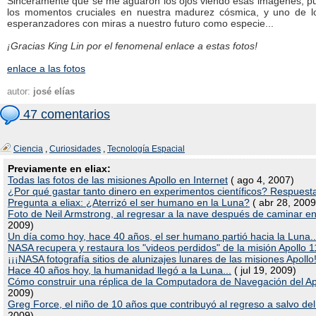
Sinceramente que se me aguaron los ojos viendo esas imágenes, pu
los momentos cruciales en nuestra madurez cósmica, y uno de
esperanzadores con miras a nuestro futuro como especie...
¡Gracias King Lin por el fenomenal enlace a estas fotos!
enlace a las fotos
autor:
josé elías
47 comentarios
Ciencia
,
Curiosidades
,
Tecnología Espacial
Previamente en eliax:
Todas las fotos de las misiones Apollo en Internet
( ago 4, 2007)
¿Por qué gastar tanto dinero en experimentos científicos? Respuest
Pregunta a eliax: ¿Aterrizó el ser humano en la Luna?
( abr 28, 2009
Foto de Neil Armstrong, al regresar a la nave después de caminar en
2009)
Un día como hoy, hace 40 años, el ser humano partió hacia la Luna..
NASA recupera y restaura los "videos perdidos" de la misión Apollo 1
¡¡¡NASA fotografía sitios de alunizajes lunares de las misiones Apollo!
Hace 40 años hoy, la humanidad llegó a la Luna...
( jul 19, 2009)
Cómo construir una réplica de la Computadora de Navegación del Ap
2009)
Greg Force, el niño de 10 años que contribuyó al regreso a salvo del
2009)