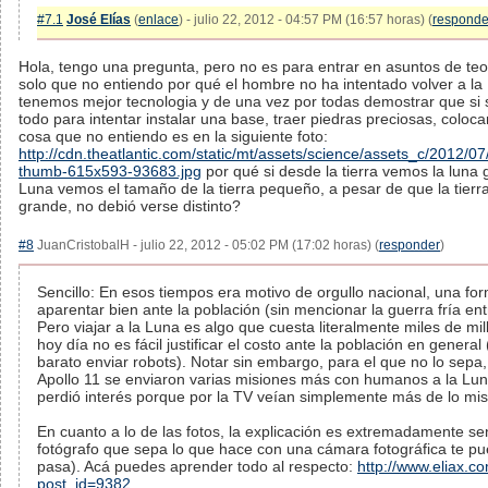
#7.1
José Elías
(
enlace
) - julio 22, 2012 - 04:57 PM (16:57 horas) (
responde
Hola, tengo una pregunta, pero no es para entrar en asuntos de teor
solo que no entiendo por qué el hombre no ha intentado volver a l
tenemos mejor tecnologia y de una vez por todas demostrar que si s
todo para intentar instalar una base, traer piedras preciosas, colocar 
cosa que no entiendo es en la siguiente foto:
http://cdn.theatlantic.com/static/mt/assets/science/assets_c/2012/0
thumb-615x593-93683.jpg
por qué si desde la tierra vemos la luna 
Luna vemos el tamaño de la tierra pequeño, a pesar de que la tier
grande, no debió verse distinto?
#8
JuanCristobalH - julio 22, 2012 - 05:02 PM (17:02 horas) (
responder
)
Sencillo: En esos tiempos era motivo de orgullo nacional, una for
aparentar bien ante la población (sin mencionar la guerra fría en
Pero viajar a la Luna es algo que cuesta literalmente miles de mil
hoy día no es fácil justificar el costo ante la población en gener
barato enviar robots). Notar sin embargo, para el que no lo sepa
Apollo 11 se enviaron varias misiones más con humanos a la Luna
perdió interés porque por la TV veían simplemente más de lo mi
En cuanto a lo de las fotos, la explicación es extremadamente sen
fotógrafo que sepa lo que hace con una cámara fotográfica te pu
pasa). Acá puedes aprender todo al respecto:
http://www.eliax.c
post_id=9382