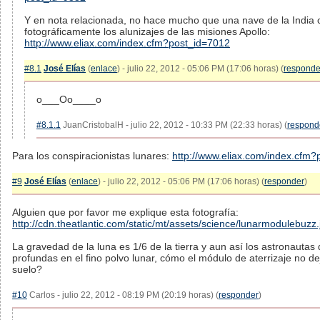
Y en nota relacionada, no hace mucho que una nave de la India 
fotográficamente los alunizajes de las misiones Apollo:
http://www.eliax.com/index.cfm?post_id=7012
#8.1
José Elías
(
enlace
) - julio 22, 2012 - 05:06 PM (17:06 horas) (
responde
o___Oo____o
#8.1.1
JuanCristobalH - julio 22, 2012 - 10:33 PM (22:33 horas) (
respond
Para los conspiracionistas lunares:
http://www.eliax.com/index.cfm
#9
José Elías
(
enlace
) - julio 22, 2012 - 05:06 PM (17:06 horas) (
responder
)
Alguien que por favor me explique esta fotografía:
http://cdn.theatlantic.com/static/mt/assets/science/lunarmodulebuzz.
La gravedad de la luna es 1/6 de la tierra y aun así los astronautas 
profundas en el fino polvo lunar, cómo el módulo de aterrizaje no d
suelo?
#10
Carlos - julio 22, 2012 - 08:19 PM (20:19 horas) (
responder
)