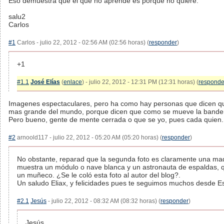
Eso demuestra que el que no aprende es porque no quiere.
salu2
Carlos
#1
Carlos - julio 22, 2012 - 02:56 AM (02:56 horas) (
responder
)
+1
#1.1
José Elías
(
enlace
) - julio 22, 2012 - 12:31 PM (12:31 horas) (
responde
Imagenes espectaculares, pero ha como hay personas que dicen qu
mas grande del mundo, porque dicen que como se mueve la bandera
Pero bueno, gente de mente cerrada o que se yo, pues cada quien.
#2
arnoold117 - julio 22, 2012 - 05:20 AM (05:20 horas) (
responder
)
No obstante, reparad que la segunda foto es claramente una maq
muestra un módulo o nave blanca y un astronauta de espaldas, 
un muñeco. ¿Se le coló esta foto al autor del blog?.
Un saludo Eliax, y felicidades pues te seguimos muchos desde E
#2.1
Jesús
- julio 22, 2012 - 08:32 AM (08:32 horas) (
responder
)
Jesús,