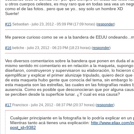
u otros cuerpos celestes, es muy raro que en todas sea vea un neg
como el de las fotos.. pero que se yo.. soy solo un hombre XD
Suerte!
#15
Sebastian - julio 23, 2012 - 05:09 PM (17:09 horas) (
responder
)
Me parece curioso como se ve a la bandera de EEUU ondeando...m
#16
betiche - julio 23, 2012 - 06:23 PM (18:23 horas) (
responder
)
Veo diversos comentarios sobre la bandera que ponen en duda el al
mismo sentido mi comentario es en relación a la maqueta, supongo
diseñaron, construyeron y supervisaron su elaboración, lo hicieron c
ejemplificar y explicar el primer alunizaje tripulado, quiero decir que
de esta maqueta hubo gente que conocía del tema, sin embargo lo 
esta maqueta son las estrellas, las cuales en las fotografías reales b
ausencia. Como es posible que desconocieran que por alguna causa,
se perciben desde la superficie lunar. ¿Y cual es esa causa?
#17
Francisco - julio 24, 2012 - 08:37 PM (20:37 horas) (
responder
)
Cualquier principiante en la fotografía te lo podría explicar en un
Mientras tanto acá tienes una explicación:
http://www.eliax.com/i
post_id=9382