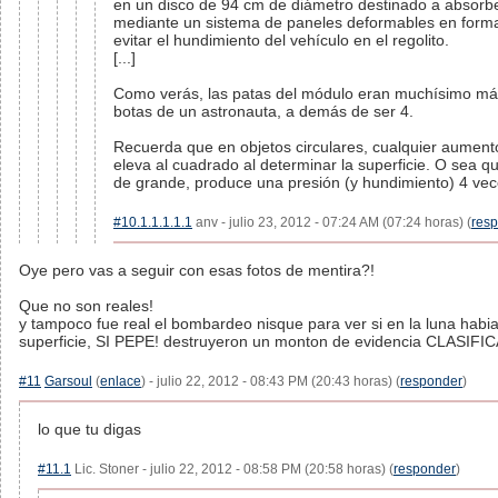
en un disco de 94 cm de diámetro destinado a absorb
mediante un sistema de paneles deformables en form
evitar el hundimiento del vehículo en el regolito.
[...]
Como verás, las patas del módulo eran muchísimo má
botas de un astronauta, a demás de ser 4.
Recuerda que en objetos circulares, cualquier aumento
eleva al cuadrado al determinar la superficie. O sea q
de grande, produce una presión (y hundimiento) 4 ve
#10.1.1.1.1.1
anv - julio 23, 2012 - 07:24 AM (07:24 horas) (
res
Oye pero vas a seguir con esas fotos de mentira?!
Que no son reales!
y tampoco fue real el bombardeo nisque para ver si en la luna habia
superficie, SI PEPE! destruyeron un monton de evidencia CLASIFIC
#11
Garsoul
(
enlace
) - julio 22, 2012 - 08:43 PM (20:43 horas) (
responder
)
lo que tu digas
#11.1
Lic. Stoner - julio 22, 2012 - 08:58 PM (20:58 horas) (
responder
)