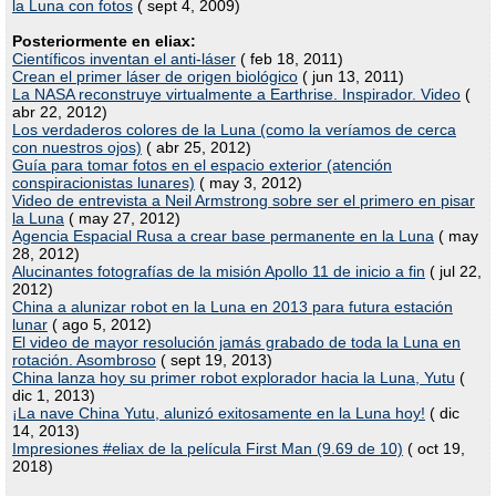
la Luna con fotos
( sept 4, 2009)
Posteriormente en eliax:
Científicos inventan el anti-láser
( feb 18, 2011)
Crean el primer láser de origen biológico
( jun 13, 2011)
La NASA reconstruye virtualmente a Earthrise. Inspirador. Video
(
abr 22, 2012)
Los verdaderos colores de la Luna (como la veríamos de cerca
con nuestros ojos)
( abr 25, 2012)
Guía para tomar fotos en el espacio exterior (atención
conspiracionistas lunares)
( may 3, 2012)
Video de entrevista a Neil Armstrong sobre ser el primero en pisar
la Luna
( may 27, 2012)
Agencia Espacial Rusa a crear base permanente en la Luna
( may
28, 2012)
Alucinantes fotografías de la misión Apollo 11 de inicio a fin
( jul 22,
2012)
China a alunizar robot en la Luna en 2013 para futura estación
lunar
( ago 5, 2012)
El video de mayor resolución jamás grabado de toda la Luna en
rotación. Asombroso
( sept 19, 2013)
China lanza hoy su primer robot explorador hacia la Luna, Yutu
(
dic 1, 2013)
¡La nave China Yutu, alunizó exitosamente en la Luna hoy!
( dic
14, 2013)
Impresiones #eliax de la película First Man (9.69 de 10)
( oct 19,
2018)