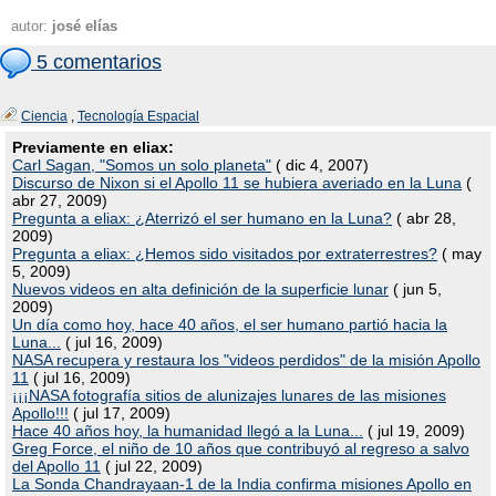
autor:
josé elías
5 comentarios
Ciencia
,
Tecnología Espacial
Previamente en eliax:
Carl Sagan, "Somos un solo planeta"
( dic 4, 2007)
Discurso de Nixon si el Apollo 11 se hubiera averiado en la Luna
(
abr 27, 2009)
Pregunta a eliax: ¿Aterrizó el ser humano en la Luna?
( abr 28,
2009)
Pregunta a eliax: ¿Hemos sido visitados por extraterrestres?
( may
5, 2009)
Nuevos videos en alta definición de la superficie lunar
( jun 5,
2009)
Un día como hoy, hace 40 años, el ser humano partió hacia la
Luna...
( jul 16, 2009)
NASA recupera y restaura los "videos perdidos" de la misión Apollo
11
( jul 16, 2009)
¡¡¡NASA fotografía sitios de alunizajes lunares de las misiones
Apollo!!!
( jul 17, 2009)
Hace 40 años hoy, la humanidad llegó a la Luna...
( jul 19, 2009)
Greg Force, el niño de 10 años que contribuyó al regreso a salvo
del Apollo 11
( jul 22, 2009)
La Sonda Chandrayaan-1 de la India confirma misiones Apollo en