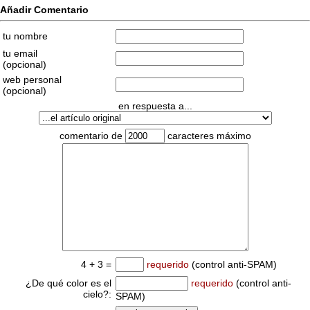
Añadir Comentario
tu nombre
tu email
(opcional)
web personal
(opcional)
en respuesta a...
comentario de
caracteres máximo
4 + 3 =
requerido
(control anti-SPAM)
¿De qué color es el
requerido
(control anti-
cielo?:
SPAM)