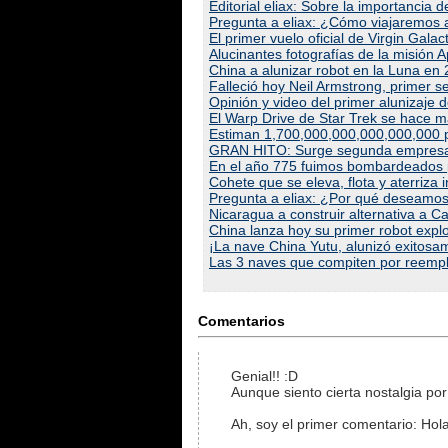
Editorial eliax: Sobre la importancia
Pregunta a eliax: ¿Cómo viajaremos a 
El primer vuelo oficial de Virgin Ga
Alucinantes fotografías de la misión Ap
China a alunizar robot en la Luna en 
Falleció hoy Neil Armstrong, primer
Opinión y video del primer alunizaje 
El Warp Drive de Star Trek se hace má
Estiman 1,700,000,000,000,000,000 pl
GRAN HITO: Surge segunda empresa 
En el año 775 fuimos bombardeados p
Cohete que se eleva, flota y aterriza i
Pregunta a eliax: ¿Por qué deseamos
Nicaragua a construir alternativa a 
China lanza hoy su primer robot explo
¡La nave China Yutu, alunizó exitosa
Las 3 naves que compiten por reempl
Comentarios
Genial!! :D
Aunque siento cierta nostalgia po
Ah, soy el primer comentario: Ho