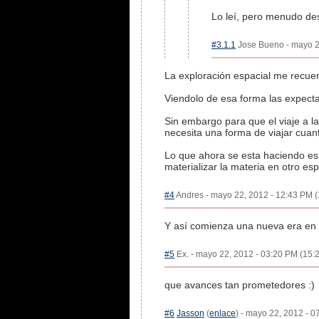
Lo leí, pero menudo des
#3.1.1
Jose Bueno - mayo 22
La exploración espacial me recuer
Viendolo de esa forma las expecta
Sin embargo para que el viaje a l
necesita una forma de viajar cuant
Lo que ahora se esta haciendo es 
materializar la materia en otro esp
#4
Andres - mayo 22, 2012 - 12:43 PM (
Y así comienza una nueva era en l
#5
Ex. - mayo 22, 2012 - 03:20 PM (15:2
que avances tan prometedores :)
#6
Jasson
(
enlace
) - mayo 22, 2012 - 0