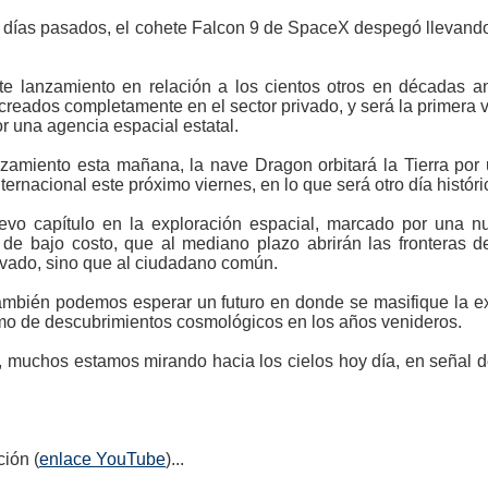
n días pasados, el cohete Falcon 9 de SpaceX despegó llevand
te lanzamiento en relación a los cientos otros en décadas a
reados completamente en el sector privado, y será la primera 
r una agencia espacial estatal.
amiento esta mañana, la nave Dragon orbitará la Tierra por u
ternacional este próximo viernes, en lo que será otro día histór
vo capítulo en la exploración espacial, marcado por una n
as de bajo costo, que al mediano plazo abrirán las fronteras
vado, sino que al ciudadano común.
ambién podemos esperar un futuro en donde se masifique la ex
mo de descubrimientos cosmológicos en los años venideros.
, muchos estamos mirando hacia los cielos hoy día, en señal 
ión (
enlace YouTube
)...