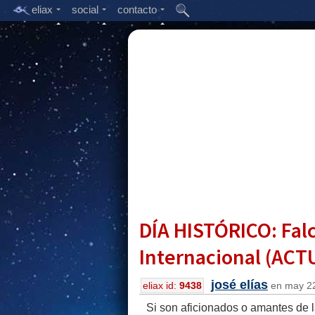
eliax
social
contacto
DÍA HISTÓRICO: Falc
Internacional (AC
josé elías
eliax id:
9438
en may 22
Si son aficionados o amantes de l