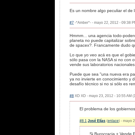
Es un nombre algo peculiar el de 
#7
-*Amber*- - mayo 22, 2012 - 09:38 PM
Hmmm... una agencia todo-poderos
planeta no puede capitalizar sobre
de spacex?. Francamente dudo q
Lo que yo veo acá es que el gobie
sólo pasa con la NASA si no con o
vende sus laboratorios nacionales
Puede que sea "una nueva era par
ya no invierte en conocimiento y 
desafío técnico si no si sólo es r
#8
XD XD - mayo 23, 2012 - 10:55 AM (1
El problema de los gobiernos
#8.1
José Elías
(
enlace
) - mayo 2
Si Burocracia + Vende P