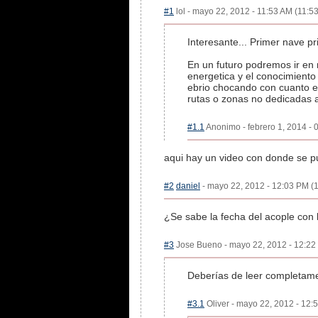
#1
lol - mayo 22, 2012 - 11:53 AM (11:53
Interesante... Primer nave pr
En un futuro podremos ir en 
energetica y el conocimiento
ebrio chocando con cuanto ed
rutas o zonas no dedicadas 
#1.1
Anonimo - febrero 1, 2014 - 
aqui hay un video con donde se p
#2
daniel
- mayo 22, 2012 - 12:03 PM (1
¿Se sabe la fecha del acople con 
#3
Jose Bueno - mayo 22, 2012 - 12:22 
Deberías de leer completamen
#3.1
Oliver - mayo 22, 2012 - 12: