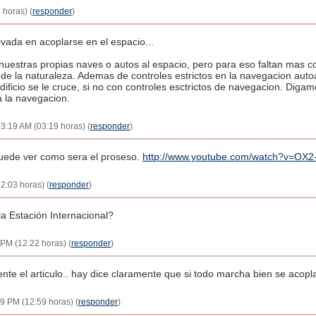
 horas) (
responder
)
ivada en acoplarse en el espacio...
nuestras propias naves o autos al espacio, pero para eso faltan mas con
 de la naturaleza. Ademas de controles estrictos en la navegacion au
ificio se le cruce, si no con controles esctrictos de navegacion. Digam
a la navegacion.
03:19 AM (03:19 horas) (
responder
)
uede ver como sera el proseso.
http://www.youtube.com/watch?v=OX
2:03 horas) (
responder
)
la Estación Internacional?
PM (12:22 horas) (
responder
)
te el articulo.. hay dice claramente que si todo marcha bien se acopla
59 PM (12:59 horas) (
responder
)