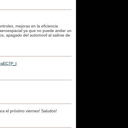
troles, mejoras en la eficiencia
toaeroespacial ya que no puede andar un
os, apagado del automovil al salirse de
2-qEC7P_I
ra el próximo viernes! Saludos!