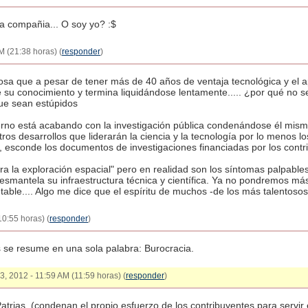
la compañia... O soy yo? :$
 (21:38 horas) (
responder
)
a que a pesar de tener más de 40 años de ventaja tecnológica y el 
 su conocimiento y termina liquidándose lentamente..... ¿por qué no se
ue sean estúpidos
rno está acabando con la investigación pública condenándose él mismo 
tros desarrollos que liderarán la ciencia y la tecnología por lo menos
, esconde los documentos de investigaciones financiadas por los contri
a la exploración espacial" pero en realidad son los síntomas palpab
desmantela su infraestructura técnica y científica. Ya no pondremos m
entable.... Algo me dice que el espíritu de muchos -de los más talentoso
0:55 horas) (
responder
)
 se resume en una sola palabra: Burocracia.
3, 2012 - 11:59 AM (11:59 horas) (
responder
)
atrias. (condenan el propio esfuerzo de los contribuyentes para servir 