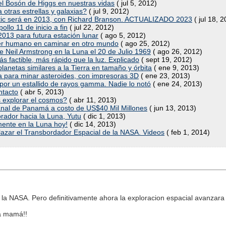
 del Bosón de Higgs en nuestras vidas
( jul 5, 2012)
otras estrellas y galaxias?
( jul 9, 2012)
lactic será en 2013, con Richard Branson. ACTUALIZADO 2023
( jul 18, 
ollo 11 de inicio a fin
( jul 22, 2012)
2013 para futura estación lunar
( ago 5, 2012)
 ser humano en caminar en otro mundo
( ago 25, 2012)
de Neil Armstrong en la Luna el 20 de Julio 1969
( ago 26, 2012)
s factible, más rápido que la luz. Explicado
( sept 19, 2012)
anetas similares a la Tierra en tamaño y órbita
( ene 9, 2013)
para minar asteroides, con impresoras 3D
( ene 23, 2013)
or un estallido de rayos gamma. Nadie lo notó
( ene 24, 2013)
ntacto
( abr 5, 2013)
 explorar el cosmos?
( abr 11, 2013)
Canal de Panamá a costo de US$40 Mil Millones
( jun 13, 2013)
rador hacia la Luna, Yutu
( dic 1, 2013)
mente en la Luna hoy!
( dic 14, 2013)
azar el Transbordador Espacial de la NASA. Videos
( feb 1, 2014)
r la NASA. Pero definitivamente ahora la exploracion espacial avanzara
la mamá!!