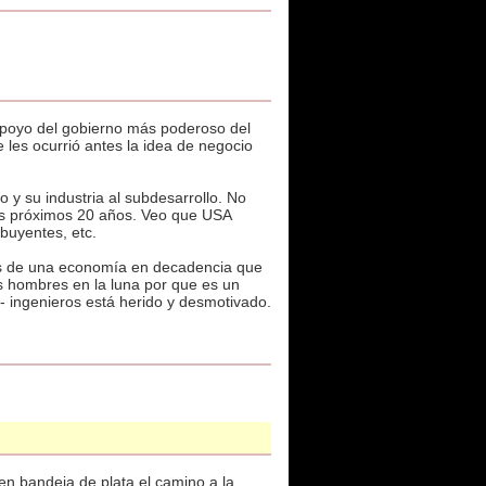
apoyo del gobierno más poderoso del
 les ocurrió antes la idea de negocio
y su industria al subdesarrollo. No
 los próximos 20 años. Veo que USA
buyentes, etc.
les de una economía en decadencia que
ás hombres en la luna por que es un
s- ingenieros está herido y desmotivado.
en bandeja de plata el camino a la