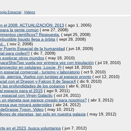
ogía Espacial
,
Videos
c en el 2008. ACTUALIZACIÓN: 2013
( ago 1, 2005)
 para la gente común
( ene 27, 2008)
rimentos científicos? Respuesta.
( sept 25, 2008)
bustible líquido llega a órbita
( sept 28, 2008)
l...
( nov 2, 2008)
er Puerto Espacial de la humanidad
( jun 18, 2009)
l para civiles!!!
( dic 7, 2009)
 de explorar otros mundos
( may 18, 2010)
SpaceShipTwo vuela por primera vez con tripulación
( jul 19, 2010)
royector en celulares, Loxcie, Pi
( sept 18, 2010)
 espacial comercial - turismo y laboratorio
( oct 9, 2010)
, aterriza. Vuelos con turistas al espacio pronto
( oct 12, 2010)
acial con el Dragon y Falcon 9 de SpaceX
( dic 9, 2010)
r las profundidades de los océanos
( abr 6, 2011)
al espacio para el 2015
( ago 9, 2011)
espacial con Virgin Galactic
( oct 24, 2011)
n un planeta que parece creado para nosotros?
( abr 3, 2012)
resa que minará asteroides
( abr 24, 2012)
 deGrasse Tyson. Video
( may 10, 2012)
ones de planetas, tan solo en nuestra galaxia
( may 19, 2012)
te en el 2023, busca voluntarios
( jun 7, 2012)