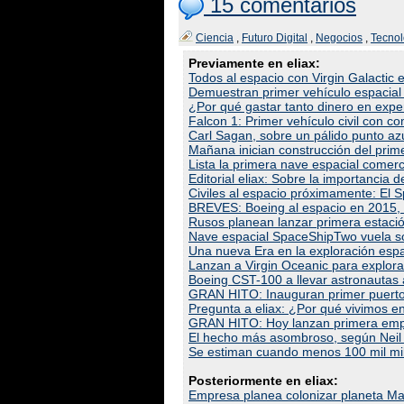
15 comentarios
Ciencia
,
Futuro Digital
,
Negocios
,
Tecnol
Previamente en eliax:
Todos al espacio con Virgin Galacti
Demuestran primer vehículo espacial
¿Por qué gastar tanto dinero en expe
Falcon 1: Primer vehículo civil con com
Carl Sagan, sobre un pálido punto azu
Mañana inician construcción del prim
Lista la primera nave espacial comercia
Editorial eliax: Sobre la importancia
Civiles al espacio próximamente: El 
BREVES: Boeing al espacio en 2015, p
Rusos planean lanzar primera estación
Nave espacial SpaceShipTwo vuela sola
Una nueva Era en la exploración esp
Lanzan a Virgin Oceanic para explora
Boeing CST-100 a llevar astronautas 
GRAN HITO: Inauguran primer puerto 
Pregunta a eliax: ¿Por qué vivimos e
GRAN HITO: Hoy lanzan primera emp
El hecho más asombroso, según Neil
Se estiman cuando menos 100 mil mill
Posteriormente en eliax:
Empresa planea colonizar planeta Mar