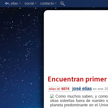
eliax
social
contacto
Encuentran primer 
josé elías
eliax id:
6074
en ene 20,
Como muchos saben, y como ex
otras estrellas fuera de nuestro
planeta predominante en el Univ