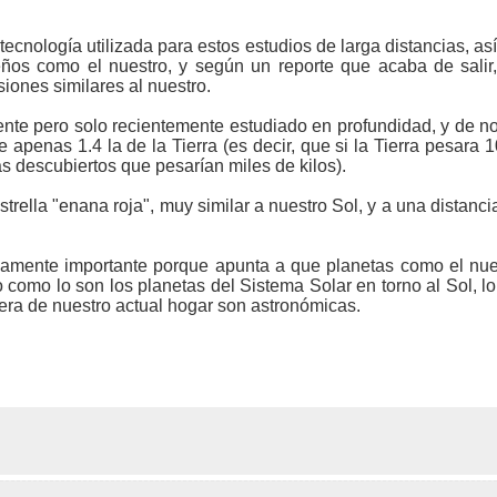
ecnología utilizada para estos estudios de larga distancias, a
ños como el nuestro, y según un reporte que acaba de salir
iones similares al nuestro.
lmente pero solo recientemente estudiado en profundidad, y d
apenas 1.4 la de la Tierra (es decir, que si la Tierra pesara 1
tas descubiertos que pesarían miles de kilos).
strella "enana roja", muy similar a nuestro Sol, y a una distanci
amente importante porque apunta a que planetas como el nue
so como lo son los planetas del Sistema Solar en torno al Sol, l
era de nuestro actual hogar son astronómicas.