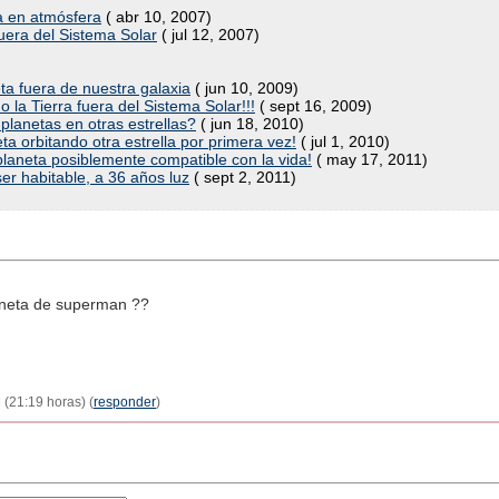
a en atmósfera
( abr 10, 2007)
uera del Sistema Solar
( jul 12, 2007)
a fuera de nuestra galaxia
( jun 10, 2009)
la Tierra fuera del Sistema Solar!!!
( sept 16, 2009)
planetas en otras estrellas?
( jun 18, 2010)
 orbitando otra estrella por primera vez!
( jul 1, 2010)
aneta posiblemente compatible con la vida!
( may 17, 2011)
er habitable, a 36 años luz
( sept 2, 2011)
laneta de superman ??
 (21:19 horas) (
responder
)