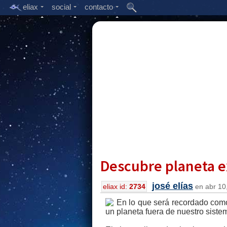
eliax
social
contacto
Descubre planeta e
josé elías
eliax id:
2734
en abr 10,
En lo que será recordado como 
un planeta fuera de nuestro siste