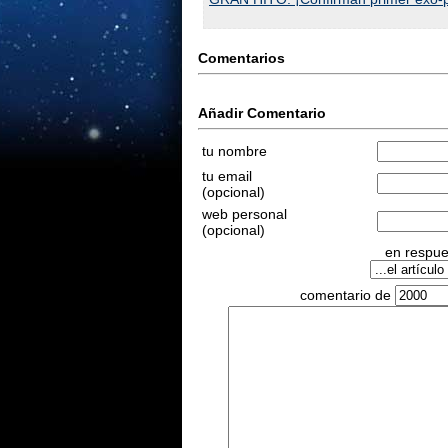
Comentarios
Añadir Comentario
tu nombre
tu email
(opcional)
web personal
(opcional)
en respues
comentario de