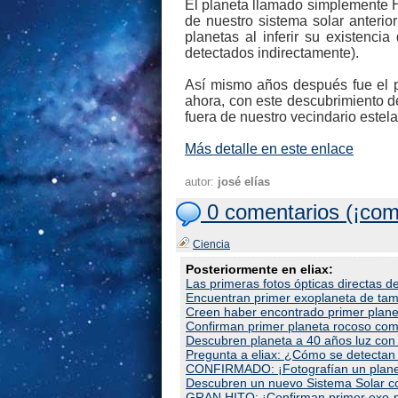
El planeta llamado simplemente H
de nuestro sistema solar anterio
planetas al inferir su existenc
detectados indirectamente).
Así mismo años después fue el pr
ahora, con este descubrimiento d
fuera de nuestro vecindario estela
Más detalle en este enlace
autor:
josé elías
0 comentarios (¡com
Ciencia
Posteriormente en eliax:
Las primeras fotos ópticas directas de
Encuentran primer exoplaneta de tama
Creen haber encontrado primer planet
Confirman primer planeta rocoso como 
Descubren planeta a 40 años luz con 
Pregunta a eliax: ¿Cómo se detectan 
CONFIRMADO: ¡Fotografían un planeta
Descubren un nuevo Sistema Solar co
GRAN HITO: ¡Confirman primer exo-pl