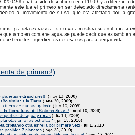
D209458b había sido descubierto en el 1999, y a diferencia de
rmente este fue el primero en ser detectado directamente (an
ia debido al movimiento de su sol que era afectado por la gr
imer planeta extra-solar en cuya atmósfera se confirmó la e
e que también contiene agua, se puede decir que es también 
r que tiene los ingredientes necesarios para albergar vida.
enta de primero!)
 planetas extrasolares!!!
( nov 13, 2008)
ño similar a la Tierra
( ene 20, 2009)
a fuera de nuestra galaxia
( jun 10, 2009)
la Tierra fuera del Sistema Solar!!!
( sept 16, 2009)
superficie de agua y rocas
( dic 18, 2009)
planetas en otras estrellas?
( jun 18, 2010)
 orbitando otra estrella por primera vez!
( jul 1, 2010)
n posibles 7 planetas
( ago 25, 2010)
aneta posiblemente compatible con la vida!
( may 17, 2011)