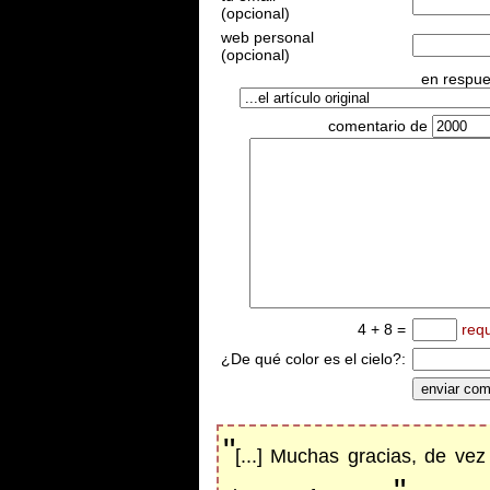
(opcional)
web personal
(opcional)
en respues
comentario de
4 + 8 =
req
¿De qué color es el cielo?:
"
[...] Muchas gracias, de ve