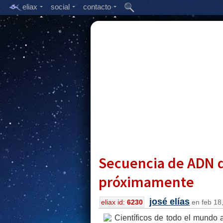
eliax
social
contacto
Secuencia de ADN 
próximamente
josé elías
eliax id:
6230
en feb 18,
Científicos de todo el mundo 