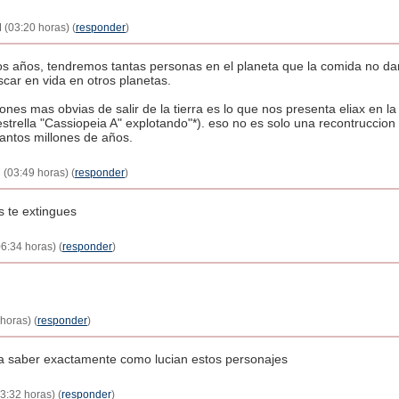
 (03:20 horas) (
responder
)
s años, tendremos tantas personas en el planeta que la comida no dar
car en vida en otros planetas.
nes mas obvias de salir de la tierra es lo que nos presenta eliax en la 
trella "Cassiopeia A" explotando"*). eso no es solo una recontruccion 
uantos millones de años.
 (03:49 horas) (
responder
)
s te extingues
06:34 horas) (
responder
)
horas) (
responder
)
a saber exactamente como lucian estos personajes
3:32 horas) (
responder
)