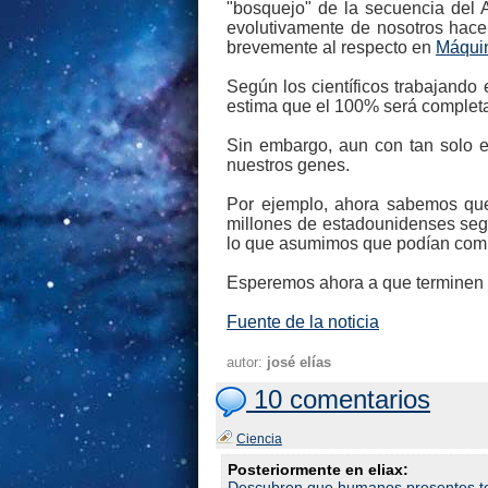
"bosquejo" de la secuencia del 
evolutivamente de nosotros hace
brevemente al respecto en
Máquin
Según los científicos trabajando
estima que el 100% será complet
Sin embargo, aun con tan solo 
nuestros genes.
Por ejemplo, ahora sabemos que 
millones de estadounidenses segú
lo que asumimos que podían comu
Esperemos ahora a que terminen 
Fuente de la noticia
autor:
josé elías
10 comentarios
Ciencia
Posteriormente en eliax:
Descubren que humanos presentes t