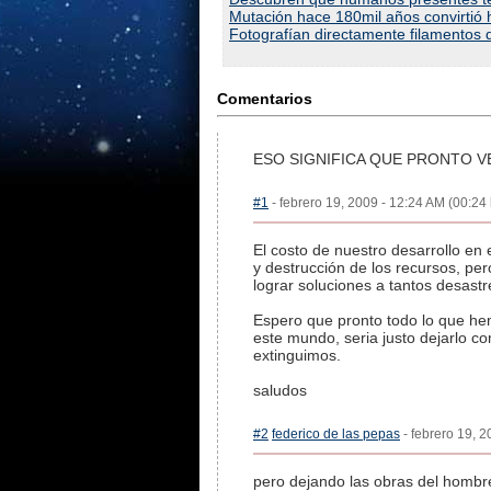
Mutación hace 180mil años convirtió 
Fotografían directamente filamentos 
Comentarios
ESO SIGNIFICA QUE PRONTO 
#1
- febrero 19, 2009 - 12:24 AM (00:24 
El costo de nuestro desarrollo en
y destrucción de los recursos, pe
lograr soluciones a tantos desast
Espero que pronto todo lo que he
este mundo, seria justo dejarlo c
extinguimos.
saludos
#2
federico de las pepas
- febrero 19, 2
pero dejando las obras del hombre