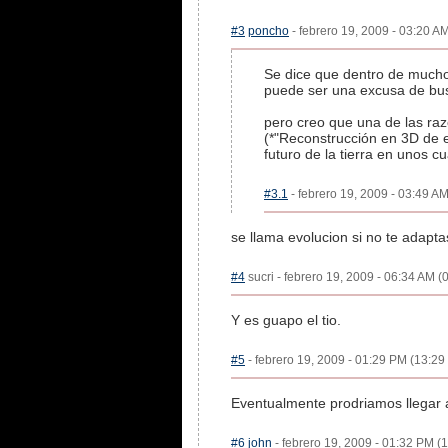
#3
poncho
- febrero 19, 2009 - 03:20 AM
Se dice que dentro de mucho
puede ser una excusa de bus
pero creo que una de las razo
(*"Reconstrucción en 3D de es
futuro de la tierra en unos c
#3.1
- febrero 19, 2009 - 03:49 AM
se llama evolucion si no te adapta
#4
sucri - febrero 19, 2009 - 06:34 AM (
Y es guapo el tio.
#5
- febrero 19, 2009 - 01:29 PM (13:29 
Eventualmente prodriamos llegar 
#6
john
- febrero 19, 2009 - 01:32 PM (1