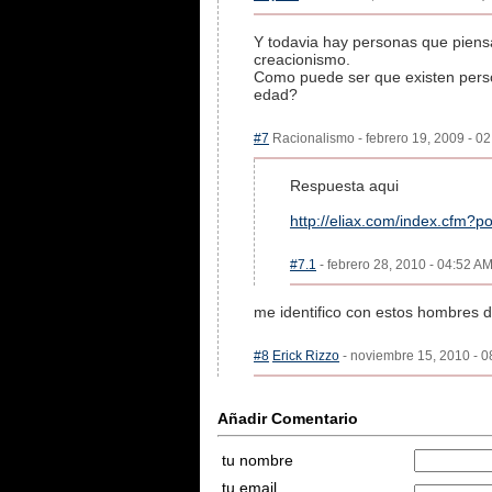
Y todavia hay personas que piensa
creacionismo.
Como puede ser que existen perso
edad?
#7
Racionalismo - febrero 19, 2009 - 02
Respuesta aqui
http://eliax.com/index.cfm?p
#7.1
- febrero 28, 2010 - 04:52 AM
me identifico con estos hombres 
#8
Erick Rizzo
- noviembre 15, 2010 - 0
Añadir Comentario
tu nombre
tu email