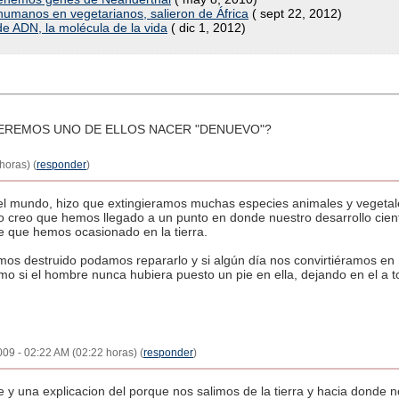
humanos en vegetarianos, salieron de África
( sept 22, 2012)
de ADN, la molécula de la vida
( dic 1, 2012)
VEREMOS UNO DE ELLOS NACER "DENUEVO"?
horas) (
responder
)
 el mundo, hizo que extingieramos muchas especies animales y vegetal
ro creo que hemos llegado a un punto en donde nuestro desarrollo cient
re que hemos ocasionado en la tierra.
mos destruido podamos repararlo y si algún día nos convirtiéramos e
omo si el hombre nunca hubiera puesto un pie en ella, dejando en el a 
009 - 02:22 AM (02:22 horas) (
responder
)
 y una explicacion del porque nos salimos de la tierra y hacia donde n