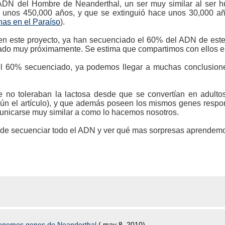
ADN del Hombre de Neanderthal, un ser muy similar al ser 
 unos 450,000 años, y que se extinguió hace unos 30,000 añ
as en el Paraíso
).
 en este proyecto, ya han secuenciado el 60% del ADN de este
ado muy próximamente. Se estima que compartimos con ellos e
el 60% secuenciado, ya podemos llegar a muchas conclusio
no toleraban la lactosa desde que se convertían en adulto
n el artículo), y que además poseen los mismos genes respon
nicarse muy similar a como lo hacemos nosotros.
de secuenciar todo el ADN y ver qué mas sorpresas aprendemo
enemos genes de Neanderthal
( may 8, 2010)