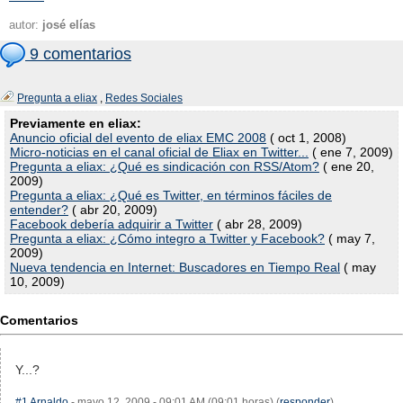
autor:
josé elías
9 comentarios
Pregunta a eliax
,
Redes Sociales
Previamente en eliax:
Anuncio oficial del evento de eliax EMC 2008
( oct 1, 2008)
Micro-noticias en el canal oficial de Eliax en Twitter...
( ene 7, 2009)
Pregunta a eliax: ¿Qué es sindicación con RSS/Atom?
( ene 20,
2009)
Pregunta a eliax: ¿Qué es Twitter, en términos fáciles de
entender?
( abr 20, 2009)
Facebook debería adquirir a Twitter
( abr 28, 2009)
Pregunta a eliax: ¿Cómo integro a Twitter y Facebook?
( may 7,
2009)
Nueva tendencia en Internet: Buscadores en Tiempo Real
( may
10, 2009)
Comentarios
Y...?
#1
Arnaldo
- mayo 12, 2009 - 09:01 AM (09:01 horas) (
responder
)