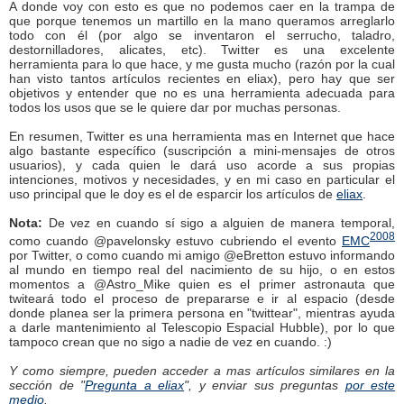
A donde voy con esto es que no podemos caer en la trampa de
que porque tenemos un martillo en la mano queramos arreglarlo
todo con él (por algo se inventaron el serrucho, taladro,
destornilladores, alicates, etc). Twitter es una excelente
herramienta para lo que hace, y me gusta mucho (razón por la cual
han visto tantos artículos recientes en eliax), pero hay que ser
objetivos y entender que no es una herramienta adecuada para
todos los usos que se le quiere dar por muchas personas.
En resumen, Twitter es una herramienta mas en Internet que hace
algo bastante específico (suscripción a mini-mensajes de otros
usuarios), y cada quien le dará uso acorde a sus propias
intenciones, motivos y necesidades, y en mi caso en particular el
uso principal que le doy es el de esparcir los artículos de
eliax
.
Nota:
De vez en cuando sí sigo a alguien de manera temporal,
2008
como cuando @pavelonsky estuvo cubriendo el evento
EMC
por Twitter, o como cuando mi amigo @eBretton estuvo informando
al mundo en tiempo real del nacimiento de su hijo, o en estos
momentos a @Astro_Mike quien es el primer astronauta que
twiteará todo el proceso de prepararse e ir al espacio (desde
donde planea ser la primera persona en "twittear", mientras ayuda
a darle mantenimiento al Telescopio Espacial Hubble), por lo que
tampoco crean que no sigo a nadie de vez en cuando. :)
Y como siempre, pueden acceder a mas artículos similares en la
sección de "
Pregunta a eliax
", y enviar sus preguntas
por este
medio
.