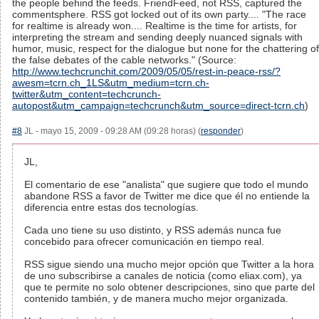
the people behind the feeds. FriendFeed, not RSS, captured the
commentsphere. RSS got locked out of its own party.... "The race
for realtime is already won.... Realtime is the time for artists, for
interpreting the stream and sending deeply nuanced signals with
humor, music, respect for the dialogue but none for the chattering of
the false debates of the cable networks." (Source:
http://www.techcrunchit.com/2009/05/05/rest-in-peace-rss/?
awesm=tcrn.ch_1LS&utm_medium=tcrn.ch-
twitter&utm_content=techcrunch-
autopost&utm_campaign=techcrunch&utm_source=direct-tcrn.ch
)
#8
JL - mayo 15, 2009 - 09:28 AM (09:28 horas) (
responder
)
JL,
El comentario de ese "analista" que sugiere que todo el mundo
abandone RSS a favor de Twitter me dice que él no entiende la
diferencia entre estas dos tecnologías.
Cada uno tiene su uso distinto, y RSS además nunca fue
concebido para ofrecer comunicación en tiempo real.
RSS sigue siendo una mucho mejor opción que Twitter a la hora
de uno subscribirse a canales de noticia (como eliax.com), ya
que te permite no solo obtener descripciones, sino que parte del
contenido también, y de manera mucho mejor organizada.