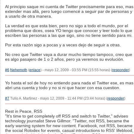
Al principio saque mi cuenta de Twitter precisamente para eso, mas
extender mas allá, pero luego comencé a seguir par de personas y
a usarlo de otra manera.
La verdad es que esta bien, pero no sigo a todo el mundo, por el
problema que dices, osea YO tengo que conocer y leer todo lo que
escriben las personas a las que sigo, sino no tiene sentido para mi.
Por esta razón sigo a pocas y a veces dejo de seguir a otras.
No creo que Twitter vaya a durar mucho tiempo tampoco, creo que
es algo pasajero de 1 o 2 años, pero ya veremos su evolución.
#6
Nehemoth
(
enlace
) - mayo 12, 2009 - 03:55 PM (15:55 horas) (
responder
)
Yo hasta el sol de hoy no entiendo para nada el Twitter ese, es mas
abri una cuenta y todo y no si ni que hacer con esa cuestion.
#7
Tulio A. Martinez - mayo 12, 2009 - 11:44 PM (23:44 horas) (
responder
)
Rest in Peace, RSS
"It's time to get completely off RSS and switch to Twitter," advises
technology journalist Steve Gillmor. "Twitter, not RSS, became the
early warning system for new content. Facebook, not RSS, became
the social Rolodex for events, casual introductions to RSS' lifeblood,