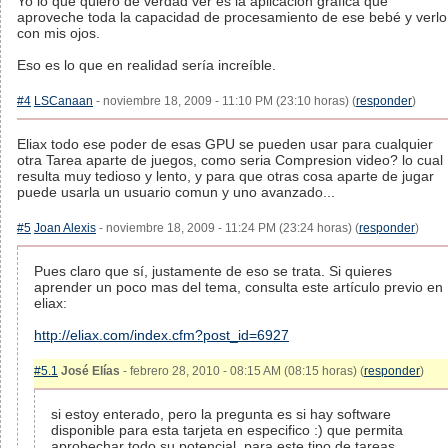
Yo lo que quiero de verdad ver es la aplicación gráfica que
aproveche toda la capacidad de procesamiento de ese bebé y verlo
con mis ojos.
Eso es lo que en realidad sería increíble.
#4
LSCanaan
- noviembre 18, 2009 - 11:10 PM (23:10 horas) (
responder
)
Eliax todo ese poder de esas GPU se pueden usar para cualquier
otra Tarea aparte de juegos, como seria Compresion video? lo cual
resulta muy tedioso y lento, y para que otras cosa aparte de jugar
puede usarla un usuario comun y uno avanzado...
#5
Joan Alexis
- noviembre 18, 2009 - 11:24 PM (23:24 horas) (
responder
)
Pues claro que sí, justamente de eso se trata. Si quieres
aprender un poco mas del tema, consulta este artículo previo en
eliax:
http://eliax.com/index.cfm?post_id=6927
#5.1
José Elías
- febrero 28, 2010 - 08:15 AM (08:15 horas) (
responder
)
si estoy enterado, pero la pregunta es si hay software
disponible para esta tarjeta en especifico :) que permita
aprobechar todo su potencial, para este tipo de tareas