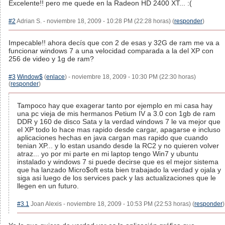
Excelente!! pero me quede en la Radeon HD 2400 XT... :(
#2
Adrian S. - noviembre 18, 2009 - 10:28 PM (22:28 horas) (
responder
)
Impecable!! ahora decís que con 2 de esas y 32G de ram me va a
funcionar windows 7 a una velocidad comparada a la del XP con
256 de video y 1g de ram?
#3
Window$
(
enlace
) - noviembre 18, 2009 - 10:30 PM (22:30 horas)
(
responder
)
Tampoco hay que exagerar tanto por ejemplo en mi casa hay
una pc vieja de mis hermanos Petium IV a 3.0 con 1gb de ram
DDR y 160 de disco Sata y la verdad windows 7 le va mejor que
el XP todo lo hace mas rapido desde cargar, apagarse e incluso
aplicaciones hechas en java cargan mas rapido que cuando
tenian XP... y lo estan usando desde la RC2 y no quieren volver
atraz... yo por mi parte en mi laptop tengo Win7 y ubuntu
instalado y windows 7 si puede decirse que es el mejor sistema
que ha lanzado Micro$oft esta bien trabajado la verdad y ojala y
siga asi luego de los services pack y las actualizaciones que le
llegen en un futuro.
#3.1
Joan Alexis - noviembre 18, 2009 - 10:53 PM (22:53 horas) (
responder
)