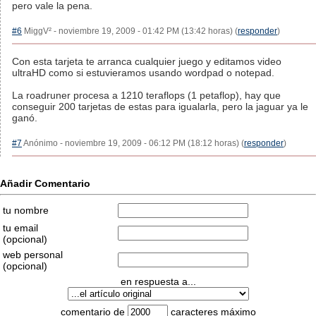
pero vale la pena.
#6
MiggV² - noviembre 19, 2009 - 01:42 PM (13:42 horas) (
responder
)
Con esta tarjeta te arranca cualquier juego y editamos video
ultraHD como si estuvieramos usando wordpad o notepad.
La roadruner procesa a 1210 teraflops (1 petaflop), hay que
conseguir 200 tarjetas de estas para igualarla, pero la jaguar ya le
ganó.
#7
Anónimo - noviembre 19, 2009 - 06:12 PM (18:12 horas) (
responder
)
Añadir Comentario
tu nombre
tu email
(opcional)
web personal
(opcional)
en respuesta a...
comentario de
caracteres máximo