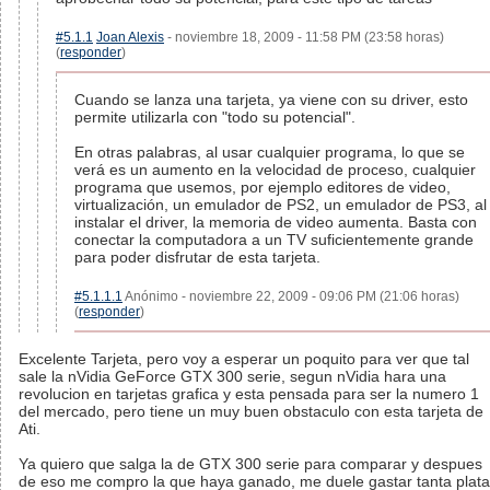
#5.1.1
Joan Alexis
- noviembre 18, 2009 - 11:58 PM (23:58 horas)
(
responder
)
Cuando se lanza una tarjeta, ya viene con su driver, esto
permite utilizarla con "todo su potencial".
En otras palabras, al usar cualquier programa, lo que se
verá es un aumento en la velocidad de proceso, cualquier
programa que usemos, por ejemplo editores de video,
virtualización, un emulador de PS2, un emulador de PS3, al
instalar el driver, la memoria de video aumenta. Basta con
conectar la computadora a un TV suficientemente grande
para poder disfrutar de esta tarjeta.
#5.1.1.1
Anónimo - noviembre 22, 2009 - 09:06 PM (21:06 horas)
(
responder
)
Excelente Tarjeta, pero voy a esperar un poquito para ver que tal
sale la nVidia GeForce GTX 300 serie, segun nVidia hara una
revolucion en tarjetas grafica y esta pensada para ser la numero 1
del mercado, pero tiene un muy buen obstaculo con esta tarjeta de
Ati.
Ya quiero que salga la de GTX 300 serie para comparar y despues
de eso me compro la que haya ganado, me duele gastar tanta plata