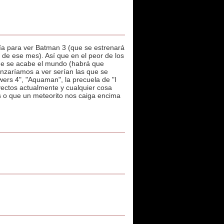
ía para ver Batman 3 (que se estrenará
 de ese mes). Así que en el peor de los
ue se acabe el mundo (habrá que
canzaríamos a ver serían las que se
ers 4", "Aquaman", la precuela de "I
yectos actualmente y cualquier cosa
s o que un meteorito nos caiga encima