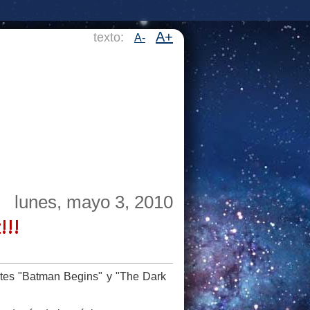
A+
texto:
A-
lunes, mayo 3, 2010
!!!
ntes "Batman Begins" y "The Dark
.