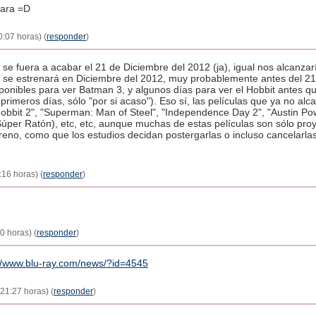
vara =D
:07 horas) (
responder
)
fuera a acabar el 21 de Diciembre del 2012 (ja), igual nos alcanzar
ue se estrenará en Diciembre del 2012, muy probablemente antes del 21
nibles para ver Batman 3, y algunos días para ver el Hobbit antes q
primeros días, sólo "por si acaso"). Eso sí, las películas que ya no al
bbit 2", "Superman: Man of Steel", "Independence Day 2", "Austin Pow
úper Ratón), etc, etc, aunque muchas de estas películas son sólo pro
reno, como que los estudios decidan postergarlas o incluso cancelarla
16 horas) (
responder
)
0 horas) (
responder
)
://www.blu-ray.com/news/?id=4545
21:27 horas) (
responder
)