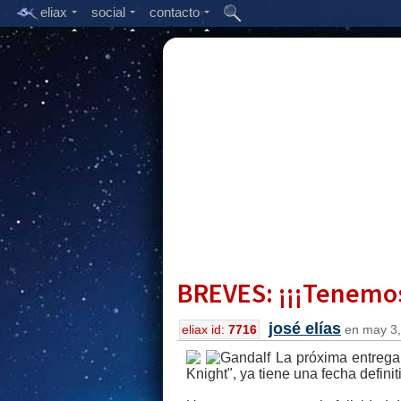
eliax
social
contacto
BREVES: ¡¡¡Tenemos
josé elías
eliax id:
7716
en may 3,
La próxima entrega
Knight", ya tiene una fecha defini