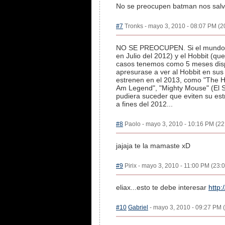
No se preocupen batman nos sal
#7
Tronks - mayo 3, 2010 - 08:07 PM (20
NO SE PREOCUPEN. Si el mundo se 
en Julio del 2012) y el Hobbit (q
casos tenemos como 5 meses dispo
apresurase a ver al Hobbit en sus 
estrenen en el 2013, como "The Ho
Am Legend", "Mighty Mouse" (El S
pudiera suceder que eviten su est
a fines del 2012...
#8
Paolo - mayo 3, 2010 - 10:16 PM (22:
jajaja te la mamaste xD
#9
Pirix - mayo 3, 2010 - 11:00 PM (23:0
eliax...esto te debe interesar
http
#10
Gabriel
- mayo 3, 2010 - 09:27 PM (