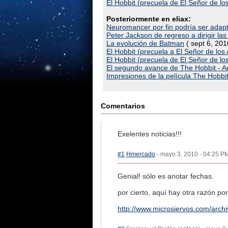
El Hobbit (precuela de El Señor de los
Posteriormente en eliax:
Neuromancer por fin podría ser adapt
Peter Jackson de regreso a dirigir la
La evolución de Batman
( sept 6, 201
El Hobbit (precuela a El Señor de los 
El Hobbit (precuela de El Señor de los
El segundo avance de The Hobbit - 
Impresiones de la película The Hobbi
Comentarios
Exelentes noticias!!!
#1
Hmercado
- mayo 3, 2010 - 04:25 PM
Genial! sólo es anotar fechas.
por cierto, aquí hay otra razón p
http://www.microsiervos.com/arc