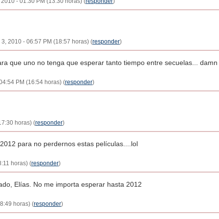
, 2010 - 01:30 PM (13:30 horas) (
responder
)
 3, 2010 - 06:57 PM (18:57 horas) (
responder
)
ra que uno no tenga que esperar tanto tiempo entre secuelas... damn i
 04:54 PM (16:54 horas) (
responder
)
17:30 horas) (
responder
)
2012 para no perdernos estas películas....lol
:11 horas) (
responder
)
ado, Elías. No me importa esperar hasta 2012
8:49 horas) (
responder
)