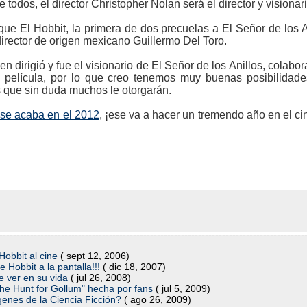
e todos, el director Christopher Nolan será el director y visionar
ue El Hobbit, la primera de dos precuelas a El Señor de los A
 director de origen mexicano Guillermo Del Toro.
en dirigió y fue el visionario de El Señor de los Anillos, colabor
a película, por lo que creo tenemos muy buenas posibilidad
s que sin duda muchos le otorgarán.
se acaba en el 2012
, ¡ese va a hacer un tremendo año en el c
obbit al cine
( sept 12, 2006)
 Hobbit a la pantalla!!!
( dic 18, 2007)
 ver en su vida
( jul 26, 2008)
The Hunt for Gollum" hecha por fans
( jul 5, 2009)
genes de la Ciencia Ficción?
( ago 26, 2009)