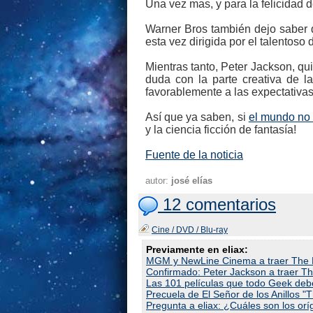
Una vez mas, y para la felicidad d
Warner Bros también dejo saber q
esta vez dirigida por el talentoso
Mientras tanto, Peter Jackson, qui
duda con la parte creativa de l
favorablemente a las expectativa
Así que ya saben, si
el mundo no 
y la ciencia ficción de fantasía!
Fuente de la noticia
autor:
josé elías
12 comentarios
Cine / DVD / Blu-ray
Previamente en eliax:
MGM y NewLine Cinema a traer The H
Confirmado: Peter Jackson a traer The
Las 101 películas que todo Geek debe
Precuela de El Señor de los Anillos "
Pregunta a eliax: ¿Cuáles son los orí