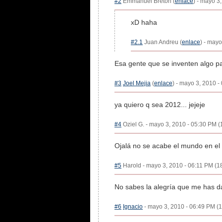
#2
Emmanuel Bretón (
enlace
) - mayo 3
xD haha
#2.1
Juan Andreu (
enlace
) - mayo
Esa gente que se inventen algo pa
#3
Joel Mejia
(
enlace
) - mayo 3, 2010 -
ya quiero q sea 2012... jejeje
#4
Oziel G. - mayo 3, 2010 - 05:30 PM (
Ojalá no se acabe el mundo en el 
#5
Harold - mayo 3, 2010 - 06:11 PM (18
No sabes la alegría que me has d
#6
Ignacio
- mayo 3, 2010 - 06:49 PM (1