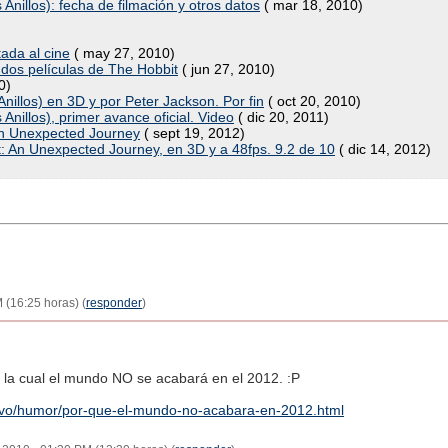
 Anillos): fecha de filmación y otros datos
( mar 18, 2010)
ada al cine
( may 27, 2010)
s dos películas de The Hobbit
( jun 27, 2010)
0)
Anillos) en 3D y por Peter Jackson. Por fin
( oct 20, 2010)
 Anillos), primer avance oficial. Video
( dic 20, 2011)
An Unexpected Journey
( sept 19, 2012)
t: An Unexpected Journey, en 3D y a 48fps. 9.2 de 10
( dic 14, 2012)
 (16:25 horas) (
responder
)
or la cual el mundo NO se acabará en el 2012. :P
hivo/humor/por-que-el-mundo-no-acabara-en-2012.html