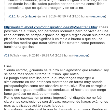
en donde las dificultades pueden ser por extrema sensibilidad
emocional que se quiere proteger, y en otros no.
#11.1
Jorge (
enlace
) - junio 9, 2010 - 07:50 PM (19:50 horas) (
responder
)
http://autism.about.com/od/inspirationideas/tp/besttraits.htm
: cosas
positivas de autismo, son personas normales pero no viven en una
linea definida de tiempo-espacio no siguen reglas crean sus propias
pk sean diferentes no significa k es malo o bueno o que es una
condicion medica que tratar talvez si los trataran como personas
funcionaria gracias
#12
0v3rdz - junio 9, 2010 - 10:38 AM (10:38 horas) (
responder
)
Elias
Siendo estricto, ¿cuándo se te hizo el diagnóstico que relatas? Hoy
se sabe más sobre el tema "autismo" que antes.
Lo pongo entre comillas porque quizás tengas Asperger o
simplemente en ese entonces mostrabas en forma muy notoria
psicopatologías como ser obsesivo-compulsivo. Eso es corregible
hasta cierto grado modificando conductas, el hecho de que tenga
base genética no está determinado.
Por lo que cuentas, en primera impresión el diagnóstico no fué
claro y tus conclusiones son difusas, recomiendo hagas exámenes
más actualizados así te sacas la duda.
No cualquier profesional te puede diagnosticar autismo. Perdón si