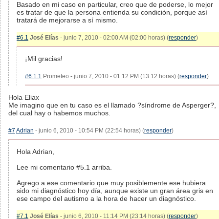
Basado en mi caso en particular, creo que de poderse, lo mejor
es tratar de que la persona entienda su condición, porque así
tratará de mejorarse a sí mismo.
#6.1
José Elías
- junio 7, 2010 - 02:00 AM (02:00 horas) (
responder
)
¡Mil gracias!
#6.1.1
Prometeo - junio 7, 2010 - 01:12 PM (13:12 horas) (
responder
)
Hola Eliax
Me imagino que en tu caso es el llamado ?síndrome de Asperger?,
del cual hay o habemos muchos.
#7
Adrian
- junio 6, 2010 - 10:54 PM (22:54 horas) (
responder
)
Hola Adrian,
Lee mi comentario #5.1 arriba.
Agrego a ese comentario que muy posiblemente ese hubiera
sido mi diagnóstico hoy día, aunque existe un gran área gris en
ese campo del autismo a la hora de hacer un diagnóstico.
#7.1
José Elías
- junio 6, 2010 - 11:14 PM (23:14 horas) (
responder
)