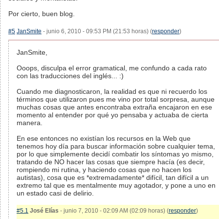
Por cierto, buen blog.
#5
JanSmite
- junio 6, 2010 - 09:53 PM (21:53 horas) (
responder
)
JanSmite,
Ooops, disculpa el error gramatical, me confundo a cada rato
con las traducciones del inglés... :)
Cuando me diagnosticaron, la realidad es que ni recuerdo los
términos que utilizaron pues me vino por total sorpresa, aunque
muchas cosas que antes encontraba extraña encajaron en ese
momento al entender por qué yo pensaba y actuaba de cierta
manera.
En ese entonces no existían los recursos en la Web que
tenemos hoy día para buscar información sobre cualquier tema,
por lo que simplemente decidí combatir los síntomas yo mismo,
tratando de NO hacer las cosas que siempre hacía (es decir,
rompiendo mi rutina, y haciendo cosas que no hacen los
autistas), cosa que es *extremadamente* difícil, tan difícil a un
extremo tal que es mentalmente muy agotador, y pone a uno en
un estado casi de delirio.
#5.1
José Elías
- junio 7, 2010 - 02:09 AM (02:09 horas) (
responder
)