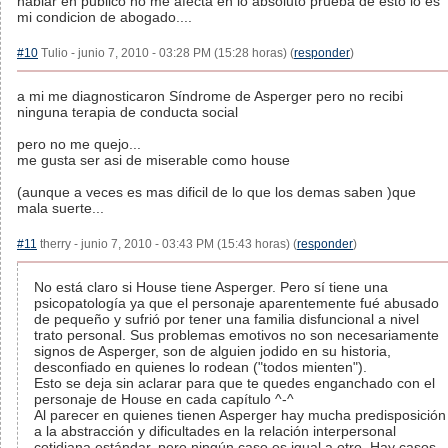
hablar en publico no me afecta en lo absoluto prueba de esto lo es
mi condicion de abogado....
#10
Tulio - junio 7, 2010 - 03:28 PM (15:28 horas) (
responder
)
a mi me diagnosticaron Síndrome de Asperger pero no recibi
ninguna terapia de conducta social
pero no me quejo...
me gusta ser asi de miserable como house
(aunque a veces es mas dificil de lo que los demas saben )que
mala suerte...
#11
therry - junio 7, 2010 - 03:43 PM (15:43 horas) (
responder
)
No está claro si House tiene Asperger. Pero sí tiene una
psicopatología ya que el personaje aparentemente fué abusado
de pequeño y sufrió por tener una familia disfuncional a nivel
trato personal. Sus problemas emotivos no son necesariamente
signos de Asperger, son de alguien jodido en su historia,
desconfiado en quienes lo rodean ("todos mienten").
Esto se deja sin aclarar para que te quedes enganchado con el
personaje de House en cada capítulo ^-^
Al parecer en quienes tienen Asperger hay mucha predisposición
a la abstracción y dificultades en la relación interpersonal
cotidiana estándar, pero ningún caso es igual a otro. Hay casos