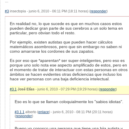
...
#3
insectopia - junio 6, 2010 - 06:11 PM (18:11 horas) (
responder
)
En realidad no, lo que sucede es que en muchos casos estos
pueden dedicar gran parte de sus cerebros a un solo tema en
particular, pero obvian todo el resto.
Por ejemplo, existen autistas que pueden hacer cálculos
matemáticos asombrosos, pero que sin embargo no saben ni
como amarrarse los cordones de sus zapatos.
Es por eso que *aparentan* ser super-inteligentes, pero eso es
porque uno solo nota ese aspecto amplificado de estos, pero en
el momento de tratar de interactuar con estas personas en otros
ámbitos se hacen evidentes otras deficiencias que incluso los
hace ver personas con una baja deficiencia intelectual.
#3.1
José Elías
- junio 6, 2010 - 07:29 PM (19:29 horas) (
responder
)
Eso es lo que se llaman coloquialmente los "sabios idiotas".
#3.1.1
alberto (
enlace
) - junio 6, 2010 - 08:11 PM (20:11 horas)
(
responder
)
Bueno yo conosco una persona que tiene una hija autista y