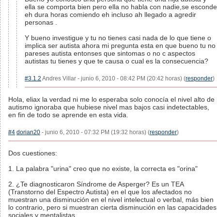
ella se comporta bien pero ella no habla con nadie,se esconde
eh dura horas comiendo eh incluso ah llegado a agredir
personas .
Y bueno investigue y tu no tienes casi nada de lo que tiene o
implica ser autista ahora mi pregunta esta en que bueno tu no
pareses autista entonses que sintomas o no c aspectos
autistas tu tienes y que te causa o cual es la consecuencia?
#3.1.2
Andres Villar - junio 6, 2010 - 08:42 PM (20:42 horas) (
responder
)
Hola, eliax la verdad ni me lo esperaba solo conocía el nivel alto de
autismo ignoraba que hubiese nivel mas bajos casi indetectables,
en fin de todo se aprende en esta vida.
#4
dorian20
- junio 6, 2010 - 07:32 PM (19:32 horas) (
responder
)
Dos cuestiones:
1. La palabra "urina" creo que no existe, la correcta es "orina"
2. ¿Te diagnosticaron Síndrome de Asperger? Es un TEA
(Transtorno del Espectro Autista) en el que los afectados no
muestran una disminución en el nivel intelectual o verbal, más bien
lo contrario, pero si muestran cierta disminución en las capacidades
sociales y mentalistas.