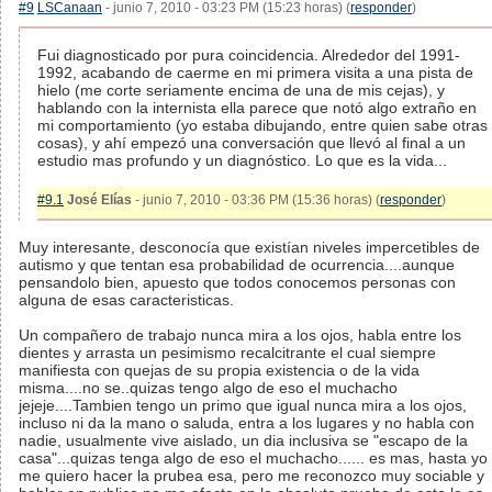
#9
LSCanaan
- junio 7, 2010 - 03:23 PM (15:23 horas) (
responder
)
Fui diagnosticado por pura coincidencia. Alrededor del 1991-
1992, acabando de caerme en mi primera visita a una pista de
hielo (me corte seriamente encima de una de mis cejas), y
hablando con la internista ella parece que notó algo extraño en
mi comportamiento (yo estaba dibujando, entre quien sabe otras
cosas), y ahí empezó una conversación que llevó al final a un
estudio mas profundo y un diagnóstico. Lo que es la vida...
#9.1
José Elías
- junio 7, 2010 - 03:36 PM (15:36 horas) (
responder
)
Muy interesante, desconocía que existían niveles impercetibles de
autismo y que tentan esa probabilidad de ocurrencia....aunque
pensandolo bien, apuesto que todos conocemos personas con
alguna de esas caracteristicas.
Un compañero de trabajo nunca mira a los ojos, habla entre los
dientes y arrasta un pesimismo recalcitrante el cual siempre
manifiesta con quejas de su propia existencia o de la vida
misma....no se..quizas tengo algo de eso el muchacho
jejeje....Tambien tengo un primo que igual nunca mira a los ojos,
incluso ni da la mano o saluda, entra a los lugares y no habla con
nadie, usualmente vive aislado, un dia inclusiva se "escapo de la
casa"...quizas tenga algo de eso el muchacho...... es mas, hasta yo
me quiero hacer la prubea esa, pero me reconozco muy sociable y