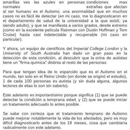
condiciones mas
extrañas que afectan
al ser humano es el Autismo, una anormalidad que en muchos
casos no es fácil de detectar (en mi caso, me lo diagnosticaron en
el departamento de salud de la universidad a la que asistí, ya
siendo adulto), y que se manifiesta a varios grados, desde extremo
(como en la excelente película Rainman con Dustin Hoffman y Tom
Cruise) hasta casi indetectable y recuperable (mi caso en
particular).
Y ahora, un equipo de científicos del
Imperial College London
y la
University of South Australia
han dado un gran paso en la
detección de esta condición, al descubrir que la orina de autistas
tiene un "firma química" distinta al resto de las personas.
Para que tengan idea de lo esparcido que es el Autismo en el
mundo, tan solo en el Reino Unido (en donde se originó el estudio),
1 de cada 100 personas es autista (y sin duda alguna, algunos
lectores de eliax lo son sin saberlo).
Este adelanto es importantísimo porque significa (1) que se puede
detectar la condición a temprana edad, y (2) que se puede iniciar
un tratamiento adecuado lo antes posible.
Se sabe con certeza que el tratamiento temprano de Autismo
puede mejorar notablemente la vida de los afectados, pero es muy
difícil diagnosticarlo antes de los 18 meses, cosa que cambiaría
radicalmente con este adelanto.