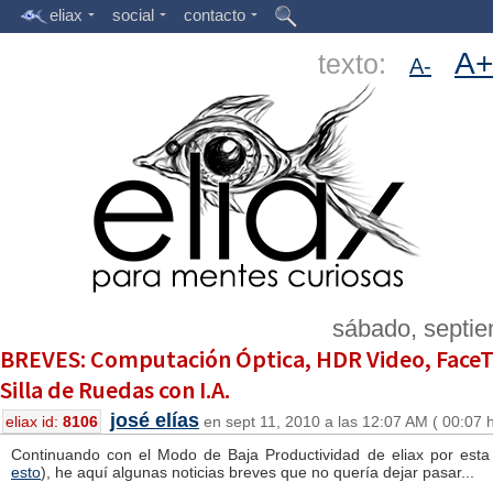
eliax
social
contacto
A+
texto:
A-
sábado, septie
BREVES: Computación Óptica, HDR Video, FaceT
Silla de Ruedas con I.A.
josé elías
eliax id:
8106
en sept 11, 2010 a las 12:07 AM ( 00:07 
Continuando con el Modo de Baja Productividad de eliax por es
esto
), he aquí algunas noticias breves que no quería dejar pasar...