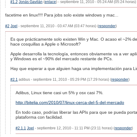
#1.2
Jonás Gavilán
(
enlace
) - septiembre 11, 2010 - 05:24 AM (05:24 horas) 
facetime en linux!!!! Para jobs solo existe windows y mac...
#2
Joel
- septiembre 11, 2010 - 03:47 AM (03:47 horas) (
responder
)
Es que prácticamente solo existen Win y Mac. O acaso el ~2% d
hace cosquillas a Apple o Microsoft?
Apple desarrolla la tecnología, entonces obviamente va a ver ap
y Windows es el ~90% del mercado restante de PCs.
Hay que esperar a que alguien haga una implementación para Li
#2.1
adibus - septiembre 11, 2010 - 05:29 PM (17:29 horas) (
responder
)
Adibus, Linux tiene casi un 5% y osx casi 7%.
http://bitelia.com/2010/07/linux-cerca-del-5-del-mercado
En todo caso, podrías liberar las APIs para que se pueda porta
plataforma con facilidad.
#2.1.1
Joel
- septiembre 12, 2010 - 11:11 PM (23:11 horas) (
responder
)