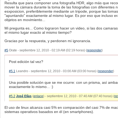
Resulta que para componer una fotografia HDR, algo más que rec
mover la cámara durante la toma de las fotografias con diferentes n
esxposicion, preferiblemente mediante un tripode, porque las toma
"apuntando" exactamente al mismo lugar. Es por eso que incluso era
objetos en movimiento...
Mi pregunta es... Como lograron hacer un video, si las dos camara
el mismo lugar exacto al mismo tiempo?
Gracias por la respuesta, y perdonen mi ignorancia.
#5
Orate - septiembre 12, 2010 - 02:19 AM (02:19 horas) (
responder
)
Post edición tal vez?
#5.1
Leandro - septiembre 12, 2010 - 03:00 AM (03:00 horas) (
responder
)
Una posible solución que se me ocurre: con un prisma, así amb
exactamente lo mismo... :)
#5.2
José Elías
(
enlace
) - septiembre 12, 2010 - 07:40 AM (07:40 horas) (
re
El uso de linux alcanza casi 5% en comparación del casi 7% de mac 
sistemas operativos basados en él (en smartphones).