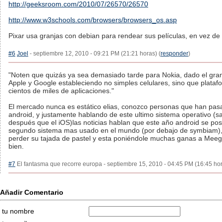
http://geeksroom.com/2010/07/26570/26570
http://www.w3schools.com/browsers/browsers_os.asp
Pixar usa granjas con debian para rendear sus películas, en vez de
#6
Joel
- septiembre 12, 2010 - 09:21 PM (21:21 horas) (
responder
)
"Noten que quizás ya sea demasiado tarde para Nokia, dado el gra
Apple y Google estableciendo no simples celulares, sino que plataf
cientos de miles de aplicaciones."
El mercado nunca es estático elias, conozco personas que han pas
android, y justamente hablando de este ultimo sistema operativo (
después que el iOS)las noticias hablan que este año android se pos
segundo sistema mas usado en el mundo (por debajo de symbiam),
perder su tajada de pastel y esta poniéndole muchas ganas a Meeg
bien.
#7
El fantasma que recorre europa - septiembre 15, 2010 - 04:45 PM (16:45 hor
Añadir Comentario
tu nombre