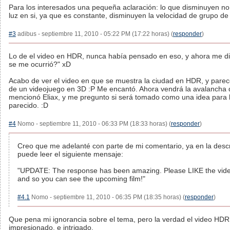
Para los interesados una pequeña aclaración: lo que disminuyen no 
luz en si, ya que es constante, disminuyen la velocidad de grupo de
#3
adibus - septiembre 11, 2010 - 05:22 PM (17:22 horas) (
responder
)
Lo de el video en HDR, nunca había pensado en eso, y ahora me d
se me ocurrió?" xD
Acabo de ver el video en que se muestra la ciudad en HDR, y parece 
de un videojuego en 3D :P Me encantó. Ahora vendrá la avalanch
mencionó Eliax, y me pregunto si será tomado como una idea para h
parecido. :D
#4
Nomo - septiembre 11, 2010 - 06:33 PM (18:33 horas) (
responder
)
Creo que me adelanté con parte de mi comentario, ya en la descr
puede leer el siguiente mensaje:
"UPDATE: The response has been amazing. Please LIKE the video
and so you can see the upcoming film!"
#4.1
Nomo - septiembre 11, 2010 - 06:35 PM (18:35 horas) (
responder
)
Que pena mi ignorancia sobre el tema, pero la verdad el video HD
impresionado, e intrigado.