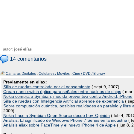
autor:
josé elías
14 comentarios
Cámaras Digitales
,
Celulares / Móviles
,
Cine / DVD / Blu-ray
Previamente en eliax:
Silla de ruedas controlada por el pensamiento
( sept 9, 2007)
Crean nano-switch óptico para señales entre núcleos de chips
( mar 
Nokia compra a Symbian, medida preventiva contra Android, iPhone
Silla de ruedas con Inteligencia Artificial aprende de experiencia
( sep
Sobre computación cuántica, posibles realidades en paralelo y libre 
2009)
Nokia hace a Symbian Open Source desde hoy. Opinión
( feb 4, 201
Análisis: El significado de Windows Phone 7 Series en la industria
( f
Análisis eliax sobre FaceTime y el nuevo iPhone 4 de Apple
( jun 8, 