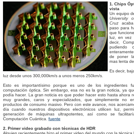
1. Chips Óp
vista
Un equipo de
University o
Cruz
acaba
paso para ha
que funcion
luz, en vez 
decir, Comp
pudiendo c
enteramente
de poner l
mas lenta de
Es decir, baj
luz desde unos 300,000km/s a unos meros 250km/s.
Esto es importantísimo porque es uno de los ingredientes f
computación óptica. Sin embargo, esa no es la gran noticia, ya q
podía hacer. La gran noticia es que poder hacer esto hasta ahora 
muy grandes, caros y especializados, que simplemente no er
productos de consumo masivo. Pero con este avance, nos acercam
día cuando nuestros dispositivos electrónicos utilicen luz, per
generación de máquinas ultrapotentes, así como se facilita
Computación Cuántica.
fuente
2. Primer video grabado con técnicas de HDR
Alguien recientemente hizo el primer video del mundo con la técnica