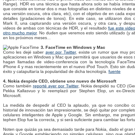
Range
). HDR es una técnica que hasta ahora solo se había intenta
que consiste en tomar dos o mas fotografías en distintos niveles de e
una versión oscura, otra clara, etc), con el objetivo de en cada exp
detalles (gradaciones de tonos). En este caso, se utilizaron do
Mark II, una capturando una versión oscura, y otra cara, y desp
videos de ambas con técnicas de HDR, y el resultado
fue este vide
otro mucho mejor
. No duden que veremos esto siendo utilizado (y 
en los próximos meses...
3. FaceTime en Windows y Mac
Como les dejé saber
ayer por Twitter
, existe un rumor que muy pr
aplicaciones en Windows y Mac que permitirá que usuarios de esos 
hagan llamadas de video-conferencia con la tecnología FaceTim
iPhone 4 y mas recientemente en el nuevo iPod Touch. Esto sin dud
éxito y catapultaría la popularidad de dicha tecnología.
fuente
4. Nokia despide CEO, obtiene uno nuevo de Microsoft
Como también
reporté ayer por Twitter
, Nokia despidió su CEO (Ger
Pekka Kallasvuo y lo reemplazó por Stephen Elop, un ex-Direct
Microsoft.
La medida de despedir al CEO la aplaudo, ya que no concibo c
historial de innovación tan impresionante, se dejó quitar por comple
celulares inteligentes de Apple y Google. Sin embargo, me pregunt
tephen Elop fue la correcta, y si será suficiente para cambiar las fort
Noten que quizás ya sea demasiado tarde para Nokia, dado el gran
Apple y Google estableciendo no simples celulares, sino que
plata