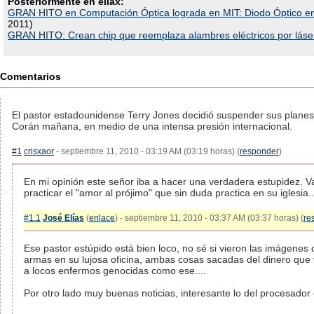
Posteriormente en eliax:
GRAN HITO en Computación Óptica lograda en MIT: Diodo Óptico en 
2011)
GRAN HITO: Crean chip que reemplaza alambres eléctricos por láse
Comentarios
El pastor estadounidense Terry Jones decidió suspender sus plane
Corán mañana, en medio de una intensa presión internacional.
#1
crisxaor
- septiembre 11, 2010 - 03:19 AM (03:19 horas) (
responder
)
En mi opinión este señor iba a hacer una verdadera estupidez. 
practicar el "amor al prójimo" que sin duda practica en su iglesia..
#1.1
José Elías
(
enlace
) - septiembre 11, 2010 - 03:37 AM (03:37 horas) (
re
Ese pastor estúpido está bien loco, no sé si vieron las imágenes
armas en su lujosa oficina, ambas cosas sacadas del dinero que v
a locos enfermos genocidas como ese....
Por otro lado muy buenas noticias, interesante lo del procesador 