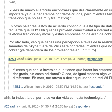
Ivan,
Si lees de nuevo el articulo encontrarás que dije claramente en u
importará ya que pagaremos por datos crudos, pero mientras ta
transición que no sea muy traumático)."
En otras palabras, estoy de acuerdo contigo que este tipo de dato
recuerda que HOY DIA quienes proveen conectividad a internet 
telefonía tradicionaly móvil, y estas empresas no dejarán de cob
Por otro lado, veo que tienes una percepción alrevés de la reali
llamadas de Skype fuera de WiFi será cobradas, mientras que n
cobrar (ya dependerá de los proveedores en un futuro).
#25.1
José Elías
- junio 9, 2010 - 02:31 AM (02:31 horas) (
responder
)
Y crees que con la inversion que tienen que hacer las emprese
dar gratis, sin costo adicional? O sea, de igual manera algo va
direferente. Eh mas, me atrevo a decir que usarlo en red Wi-F
#25.1.1
Wilson - junio 9, 2010 - 02:59 PM (14:59 horas) (
responder
)
ahh, la industria del porno se va dar vida con esta technologia :/
#26
radha
- junio 8, 2010 - 04:30 PM (16:30 horas) (
responder
)