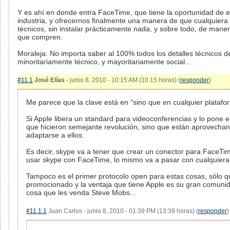
Y es ahí en donde entra FaceTime, que tiene la oportunidad de e
industria, y ofrecernos finalmente una manera de que cualquiera
técnicos, sin instalar prácticamente nada, y sobre todo, de maner
que compren.
Moraleja: No importa saber al 100% todos los detalles técnicos d
minoritariamente técnico, y mayoritariamente social...
#11.1
José Elías
- junio 8, 2010 - 10:15 AM (10:15 horas) (
responder
)
Me parece que la clave está en "sino que en cualquier plataf
Si Apple libera un standard para videoconferencias y lo pone 
que hicieron semejante revolución, sino que están aprovechand
adaptarse a ellos.
Es decir, skype va a tener que crear un conector para FaceTi
usar skype con FaceTime, lo mismo va a pasar con cualquiera
Tampoco es el primer protocolo open para estas cosas, sólo 
promocionado y la ventaja que tiene Apple es su gran comunid
cosa que les venda Steve Mobs...
#11.1.1
Juan Carlos - junio 8, 2010 - 01:39 PM (13:39 horas) (
responder
)