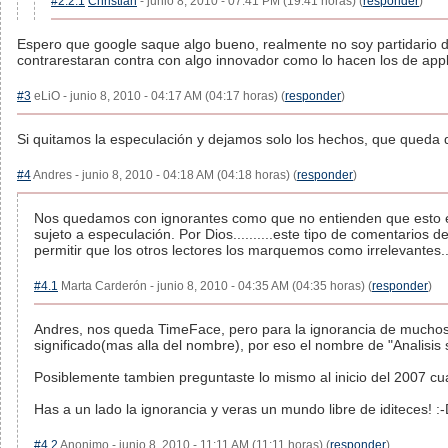
#2.2.1
Christian
- junio 8, 2010 - 07:41 PM (19:41 horas) (
responder
)
Espero que google saque algo bueno, realmente no soy partidario d
contrarestaran contra con algo innovador como lo hacen los de appl
#3
eLiO - junio 8, 2010 - 04:17 AM (04:17 horas) (
responder
)
Si quitamos la especulación y dejamos solo los hechos, que queda
#4
Andres - junio 8, 2010 - 04:18 AM (04:18 horas) (
responder
)
Nos quedamos con ignorantes como que no entienden que esto es 
sujeto a especulación. Por Dios..........este tipo de comentarios d
permitir que los otros lectores los marquemos como irrelevantes..
#4.1
Marta Carderón - junio 8, 2010 - 04:35 AM (04:35 horas) (
responder
)
Andres, nos queda TimeFace, pero para la ignorancia de muchos no
significado(mas alla del nombre), por eso el nombre de "Analisis
Posiblemente tambien preguntaste lo mismo al inicio del 2007 cua
Has a un lado la ignorancia y veras un mundo libre de iditeces! :
#4.2
Anonimo - junio 8, 2010 - 11:11 AM (11:11 horas) (
responder
)