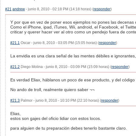
#21
andrew
- junio 8, 2010 - 02:18 PM (14:18 horas) (
responder
)
Y por que en vez de poner esos ejemplos no pones las decenas de
Como el iPhone, ipad, iTunes, Wii, android, el Facebook, el Twitte
criticar y querer hacer ver al otro como un pendejo fuera de conte
#21.1
Oscar - junio 8, 2010 - 03:05 PM (15:05 horas) (
responder
)
La envidia es una clara señal de las mentes débiles e ignorantes,
#21.2
Diego Molina - junio 8, 2010 - 03:09 PM (15:09 horas) (
responder
)
Es verdad Eliax, háblanos un poco de ese producto, y del código
No ando de troll, realmente quiero saber ¬¬
#21.3
Palmor - junio 8, 2010 - 10:10 PM (22:10 horas) (
responder
)
Elias,
estos son gajes del oficio lidiar con estos locos.
para alguien de tu preparación debes tenerlo bastante claro.