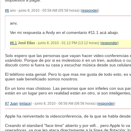
dispuestos a pagar.
#6
anv - junio 8, 2010 - 05:58 AM (05:58 horas) (
responder
)
anv,
Ver mi respuesta a Andy en el comentario #11.1 acá abajo.
#6.1
José Elías
- junio 8, 2010 - 01:12 PM (13:12 horas) (
responder
)
Solo espero que las personas que vayan hacer video-conferencias 
usándolo. Porque de por si es molestoso ir en un tren, autobus o cu
discutir como si fuera su casa y escuchar música desde sus celular
El teléfono esta genial. Pero lo que mas me gusta de todo esto, es 
quien sale beneficiado somos nosotros.
En un tono mas chistoso. Las personas que son infieles con sus pa
están en un lugar pero en realidad están en otro, si son inteligentes
#7
Juan
(
enlace
) - junio 8, 2010 - 06:56 AM (06:56 horas) (
responder
)
Apple ha reinventado la videoconferencia, de la que se habla des
Creando el standard "face time" abierto y por wifi... pero Apple lo 
operadoras, ya que les ataca directamente a la línea de flotación: l