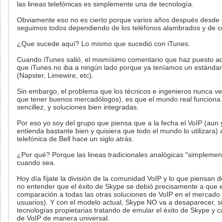
las lineas telefónicas es simplemente una de tecnología.
Obviamente eso no es cierto porque varios años después desde q
seguimos todos dependiendo de los teléfonos alambrados y de cel
¿Que sucede aquí? Lo mismo que sucedió con iTunes.
Cuando iTunes salió, el mismísimo comentario que haz puesto aqu
que iTunes no iba a ningún lado porque ya teníamos un estándar
(Napster, Limewire, etc).
Sin embargo, el problema que los técnicos e ingenieros nunca ve
que tener buenos mercadólogos), es que el mundo real funciona 
sencillez, y soluciones bien integradas.
Por eso yo soy del grupo que piensa que a la fecha el VoIP (aun 
entienda bastante bien y quisiera que todo el mundo lo utilizara) 
telefónica de Bell hace un siglo atrás.
¿Por qué? Porque las lineas tradicionales analógicas "simplement
cuando sea.
Hoy día fíjate la división de la comunidad VoIP y lo que piensan
no entender que el éxito de Skype se debió precisamente a que es
comparación a todas las otras soluciones de VoIP en el mercado 
usuarios). Y con el modelo actual, Skype NO va a desaparecer, s
tecnologías propietarias tratando de emular el éxito de Skype y
de VoIP de manera universal.