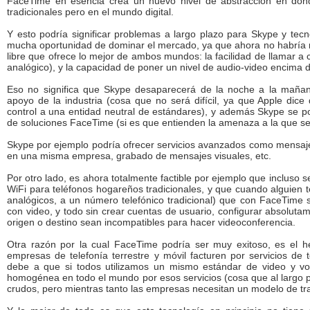
FaceTime en esencia crea un nuevo nivel de abstracción en donde
tradicionales pero en el mundo digital.
Y esto podría significar problemas a largo plazo para Skype y tecn
mucha oportunidad de dominar el mercado, ya que ahora no habría 
libre que ofrece lo mejor de ambos mundos: la facilidad de llamar 
analógico), y la capacidad de poner un nivel de audio-video encima 
Eso no significa que Skype desaparecerá de la noche a la mañan
apoyo de la industria (cosa que no será difícil, ya que Apple dice
control a una entidad neutral de estándares), y además Skype se p
de soluciones FaceTime (si es que entienden la amenaza a la que se 
Skype por ejemplo podría ofrecer servicios avanzados como mensajer
en una misma empresa, grabado de mensajes visuales, etc.
Por otro lado, es ahora totalmente factible por ejemplo que inclus
WiFi para teléfonos hogareños tradicionales, y que cuando alguien te 
analógicos, a un número telefónico tradicional) que con FaceTime 
con video, y todo sin crear cuentas de usuario, configurar absoluta
origen o destino sean incompatibles para hacer videoconferencia.
Otra razón por la cual FaceTime podría ser muy exitoso, es el 
empresas de telefonía terrestre y móvil facturen por servicios de 
debe a que si todos utilizamos un mismo estándar de video y v
homogénea en todo el mundo por esos servicios (cosa que al largo 
crudos, pero mientras tanto las empresas necesitan un modelo de tr