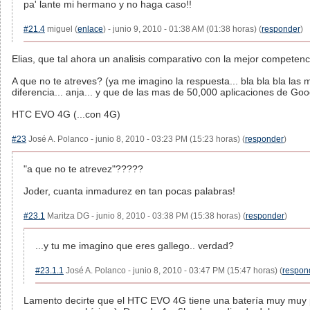
pa' lante mi hermano y no haga caso!!
#21.4
miguel (
enlace
) - junio 9, 2010 - 01:38 AM (01:38 horas) (
responder
)
Elias, que tal ahora un analisis comparativo con la mejor competenc
A que no te atreves? (ya me imagino la respuesta... bla bla bla las 
diferencia... anja... y que de las mas de 50,000 aplicaciones de Go
HTC EVO 4G (...con 4G)
#23
José A. Polanco - junio 8, 2010 - 03:23 PM (15:23 horas) (
responder
)
"a que no te atrevez"?????
Joder, cuanta inmadurez en tan pocas palabras!
#23.1
Maritza DG - junio 8, 2010 - 03:38 PM (15:38 horas) (
responder
)
...y tu me imagino que eres gallego.. verdad?
#23.1.1
José A. Polanco - junio 8, 2010 - 03:47 PM (15:47 horas) (
respon
Lamento decirte que el HTC EVO 4G tiene una batería muy muy po