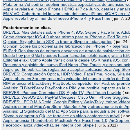
Plataforma iAd podría redefinir nuestras expectativas de anuncios w
Apple revelará el nuevo iPhone HD/4G el 7 de Junio, detalles y anális
EN VIVO: Cobertura del lanzamiento del nuevo iPhone 4G/HD en e
Apple reveló hoy al mundo el nuevo iPhone 4, y FaceTime
( jun 7, 2
Posteriormente en eliax:
BREVES: Mas detalles sobre iPhone 4, iOS, Skype y FaceTime, Ad
Como descargar iOS 4.0 ahora mismo para tu iPhone o iPod Touch
(
Opinión: SkypeKit beta SDK, a traer a Skype a todas partes
( jun 24,
Opinión: Sobre los problemas de fabricación del iPhone 4 - bajemos a
El iPad: Resultados de primera encuesta de grado de satisfacción de
Desde hoy por GMail puedes hacer llamadas telefónicas gratis a E
Editorial eliax: Como Apple transicionará desde OS X hasta iOS, con.
Resumen y opinión del nuevo iPod Nano, iPod Touch, y otros anunci
Apple por fin publica las reglas para aceptar aplicaciones al App Stor
BREVES: Computación Óptica, HDR Video, FaceTime, Nokia, Silla de
Apple ahora es 3ra empresa más valuada del mundo, detrás de Petr
RIM anuncia el BlackBerry PlayBook, competidor del iPad, sorprende
Análisis: El BlackBerry PlayBook de RIM y su posible impacto en la in
BREVES: iPad con Chromium OS, Apple TV, iPod Touch Lowtide
( se
BREVES: WebOS 2.0, PayPal Cheques, Cisco Umi, iPhone Goggles,
BREVES: LEGO MINDroid, Google Eólico y WalkyTalky, Yahoo Videoch
Análisis sobre el Mac App Store, MacBook Air y otros anuncios de Ap
Análisis: El Significado del Mac App Store para la industria del softwa
Skype a comprar a Qik, se fortalece en video-conferencia móvil
( ene
Apple anuncia Thunderbolt, MacBook Pro, FaceTime 1.0, AirDrop en
Facebook lanza video-chat, se integra con Skype
( jul 6, 2011)