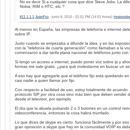
No es decir Si a cualquier cosa que dice Steve Jobs. La difer
Nokia, RIM o HTC, etc.?
#11.1.1.1
JuanFco
- junio 8, 2010 - 02:01 PM (14:01 horas) (
responde
Al menos en España, las empresas de telefonía e internet dete
sobre IP.
Justo cuando se empezaba a difundir la idea, y en las exposi
con la "telefonía de cuarta generación" como llamaban a la voz
comenzaron a dar tarifa plana nacional de teléfonos junto con 
Si tengo un acceso a internet, puedo poner voz sobre ip y ahor
formas me sale gratis, ¿para qué molestarme en buscar un ser
A eso hay que agregarle que el teléfono fijo está quedando en
casi nadie a quien llamar por fijo.
Con respecto a facilidad de uso, estoy totalmente de acuerdo.
protocolo SIP por otra cosa sino más bien que deben vender di
desde el televisor, por ejemplo.
El día que la abuela pulsando 2 o 3 botones en un control remo
videoconferencia, entonces la cosa habrá triunfado.
Lo que dices de skype es cierto: funciona fácilmente y por eso
gran oposición a skype que hay en la comunidad VOIP es debid