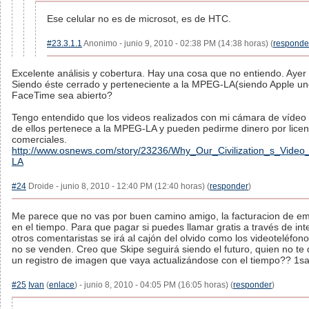
Ese celular no es de microsot, es de HTC.
#23.3.1.1
Anonimo - junio 9, 2010 - 02:38 PM (14:38 horas) (
responde
Excelente análisis y cobertura. Hay una cosa que no entiendo. Aye
Siendo éste cerrado y perteneciente a la MPEG-LA(siendo Apple u
FaceTime sea abierto?
Tengo entendido que los videos realizados con mi cámara de vídeo
de ellos pertenece a la MPEG-LA y pueden pedirme dinero por licen
comerciales.
http://www.osnews.com/story/23236/Why_Our_Civilization_s_Vid
LA
#24
Droide - junio 8, 2010 - 12:40 PM (12:40 horas) (
responder
)
Me parece que no vas por buen camino amigo, la facturacion de em
en el tiempo. Para que pagar si puedes llamar gratis a través de in
otros comentaristas se irá al cajón del olvido como los videoteléfo
no se venden. Creo que Skipe seguirá siendo el futuro, quien no te
un registro de imagen que vaya actualizándose con el tiempo?? 1s
#25
Ivan
(
enlace
) - junio 8, 2010 - 04:05 PM (16:05 horas) (
responder
)