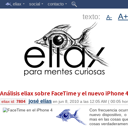
eliax
social
contacto
A+
texto:
A-
Análisis eliax sobre FaceTime y el nuevo iPhone 
josé elías
eliax id:
7804
en jun 8, 2010 a las 12:05 AM ( 00:05 ho
Con frecuencia ocur
nuevo dispositivo, 
mas en las cosas que
cosas verdaderamente