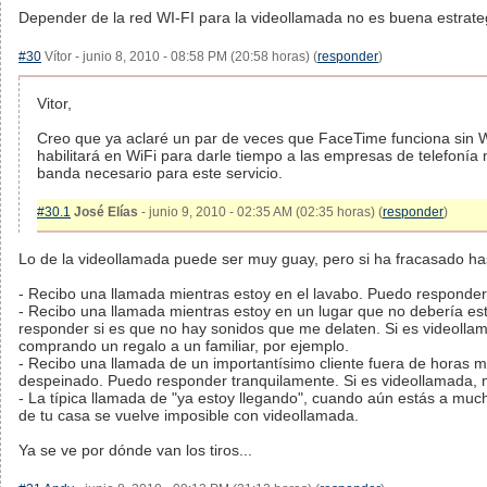
Depender de la red WI-FI para la videollamada no es buena estrateg
#30
Vítor - junio 8, 2010 - 08:58 PM (20:58 horas) (
responder
)
Vitor,
Creo que ya aclaré un par de veces que FaceTime funciona sin Wi
habilitará en WiFi para darle tiempo a las empresas de telefonía
banda necesario para este servicio.
#30.1
José Elías
- junio 9, 2010 - 02:35 AM (02:35 horas) (
responder
)
Lo de la videollamada puede ser muy guay, pero si ha fracasado has
- Recibo una llamada mientras estoy en el lavabo. Puedo responder 
- Recibo una llamada mientras estoy en un lugar que no debería es
responder si es que no hay sonidos que me delaten. Si es videolla
comprando un regalo a un familiar, por ejemplo.
- Recibo una llamada de un importantísimo cliente fuera de horas mi
despeinado. Puedo responder tranquilamente. Si es videollamada, m
- La típica llamada de "ya estoy llegando", cuando aún estás a muc
de tu casa se vuelve imposible con videollamada.
Ya se ve por dónde van los tiros...