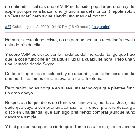
no entiendo... criticas que el VoIP no ha sido popular porque hay d
apple por que va a lanzar uno (y uno mas del monton!), apple solo
un "estandar" pero sigue siendo uno mas del monton...
#27
Gabriel - junio 8, 2010 - 04:40 PM (16:40 horas) (
responder
)
Hmmm, si esto tiene existo, no es porque sea una tecnología revol
está detrás de ella.
Y sobre VoIP, es cierto, por la madures del mercado, tengo que ha
que la cosa funcione en cualquier lugar a cualquier hora. Pero una v
una llamada desde Skype.
De todo lo que dijiste, solo estoy de acuerdo, que si las cosas se d
que por fin estemos en la nueva era de la telefonía.
Pero repito, no es porque en si sea una tecnologia que plantee func
un gran apoyo.
Respecto a lo que dices de iTunes vs Limeware, por favor Jose, mi
dudo que vaya a comprar una canción en iTunes, prefiero descargarl
disco en una tienda, que aun sigo prefiriendo comprar(aunque nun
descarga simple.
Y te digo que aunque es cierto que iTunes es un éxito, no ha acaba