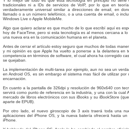
Y lo mejor de todo es que esta tecnología en principio no tiene 
tradicionales ni a IDs de servicios de VoIP, por lo que en teo
verdaderamente universal similar a direcciones de email, en d
llamado o a un número telefónico, o a una cuenta de email, o incl
Windows Live o Apple MobileMe.
Algo que quiero aclarar es que mucho de lo que escribí aquí es esp
hoy de FaceTime, pero si esta tecnología es al menos cercana a l
una nueva era en la comunicación humana en el planeta.
Antes de cerrar el artículo estoy seguro que muchos de todas maner
y mi opinión es que Apple ha vuelto a ponerse a la delantera en 
competencia en términos de software, el cual ahora ha corregido ca
se quejaban.
La implementación de multi-tarea por ejemplo, aun no sea un verd
en Android OS, es sin embargo el sistema mas fácil de utilizar por
encarnación.
En cuanto a la pantalla de 326dpi y resolución de 960x640 con tecn
servirá como punto de referencia en la industria, y una con la cual 
mercado de libros electrónicos con sus iBooks y su iBookStore (qu
aparte de EPUB).
Por otro lado, el nuevo giroscopio de 3 axis traerá toda una nue
aplicaciones del iPhone OS, y la nueva batería ofrecerá hasta 
iPhone.