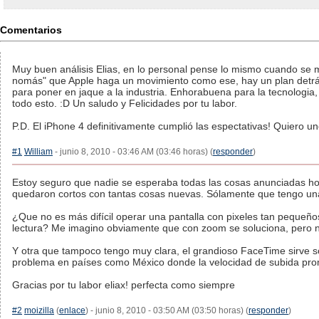
Comentarios
Muy buen análisis Elias, en lo personal pense lo mismo cuando se m
nomás" que Apple haga un movimiento como ese, hay un plan detrá
para poner en jaque a la industria. Enhorabuena para la tecnologia,
todo esto. :D Un saludo y Felicidades por tu labor.
P.D. El iPhone 4 definitivamente cumplió las espectativas! Quiero un
#1
William
- junio 8, 2010 - 03:46 AM (03:46 horas) (
responder
)
Estoy seguro que nadie se esperaba todas las cosas anunciadas hoy
quedaron cortos con tantas cosas nuevas. Sólamente que tengo un
¿Que no es más difícil operar una pantalla con pixeles tan pequeño
lectura? Me imagino obviamente que con zoom se soluciona, pero 
Y otra que tampoco tengo muy clara, el grandioso FaceTime sirve s
problema en países como México donde la velocidad de subida pr
Gracias por tu labor eliax! perfecta como siempre
#2
moizilla
(
enlace
) - junio 8, 2010 - 03:50 AM (03:50 horas) (
responder
)