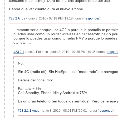
consume muchísimo). Dura de 4 a 6hs dependiendo del uso.
Habría que ver cuánto dura el nuevo iPhone.
#23.2
Andy
- junio 8, 2010 - 07:18 PM (19:18 horas) (
responder
)
...mmmm seria porque usa 4G? o porque la pantalla te permit
puedes usar como un router wireless en tu casa/oficina? o po
porque lo puedes usar como tu radio FM? o porque lo puedes
etc, etc.....
#23.2.1
José A. Polanco - junio 8, 2010 - 07:35 PM (19:35 horas) (
respon
No.
Sin 4G (radio off), Sin HotSpot, uso "moderado" de navega
Detalle del consumo:
Pantalla = 5%
Cell Standby, Phone Idle y Android = 75%
Es un grán teléfono (en todos los sentidos). Pero tiene ese
#23.2.1.1
Andy
- junio 8, 2010 - 08:01 PM (20:01 horas) (
responder
)