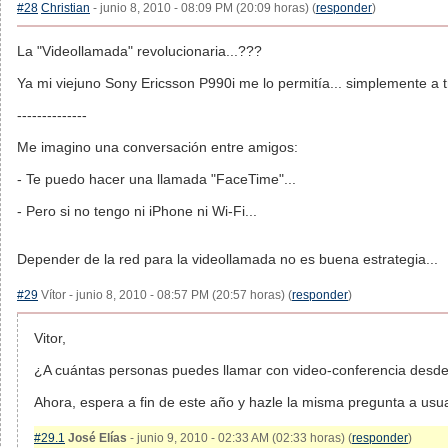
#28
Christian
- junio 8, 2010 - 08:09 PM (20:09 horas) (
responder
)
La "Videollamada" revolucionaria...???
Ya mi viejuno Sony Ericsson P990i me lo permitía... simplemente a t
--------------
Me imagino una conversación entre amigos:
- Te puedo hacer una llamada "FaceTime"...
- Pero si no tengo ni iPhone ni Wi-Fi...
Depender de la red para la videollamada no es buena estrategia...
#29
Vítor - junio 8, 2010 - 08:57 PM (20:57 horas) (
responder
)
Vitor,
¿A cuántas personas puedes llamar con video-conferencia desde
Ahora, espera a fin de este año y hazle la misma pregunta a usua
#29.1
José Elías
- junio 9, 2010 - 02:33 AM (02:33 horas) (
responder
)