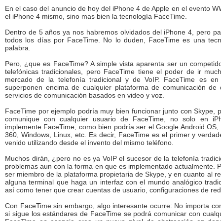
En el caso del anuncio de hoy del iPhone 4 de Apple en el evento 
el iPhone 4 mismo, sino mas bien la tecnología FaceTime.
Dentro de 5 años ya nos habremos olvidados del iPhone 4, pero pa
todos los días por FaceTime. No lo duden, FaceTime es una tecnol
palabra.
Pero, ¿que es FaceTime? A simple vista aparenta ser un competidor
telefónicas tradicionales, pero FaceTime tiene el poder de ir muc
mercado de la telefonía tradicional y de VoIP. FaceTime es en
superponen encima de cualquier plataforma de comunicación de 
servicios de comunicación basados en video y voz.
FaceTime por ejemplo podría muy bien funcionar junto con Skype, p
comunique con cualquier usuario de FaceTime, no solo en iPh
implemente FaceTime, como bien podría ser el Google Android OS, B
360, Windows, Linux, etc. Es decir, FaceTime es el primer y verdad
venido utilizando desde el invento del mismo teléfono.
Muchos dirán, ¿pero no es ya VoIP el sucesor de la telefonía tradic
problemas aun con la forma en que es implementado actualmente. P
ser miembro de la plataforma propietaria de Skype, y en cuanto al re
alguna terminal que haga un interfaz con el mundo analógico tradic
así como tener que crear cuentas de usuario, configuraciones de red
Con FaceTime sin embargo, algo interesante ocurre: No importa con 
si sigue los estándares de FaceTime se podrá comunicar con cualqu