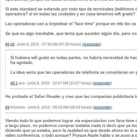
Si este standard se extiende por todo tipo de terminales (teléfonos 
operadora? si en todas las ciudades y en casa tenemos wifi gratis?
Las operadoras van a torpedear el "face time" porque en ello les va 
Se que es algo inevitable, que tenía que suceder algún día, pero no 
#8
ptt
- junio 8, 2010 - 07:36 AM (07:36 horas) (
responder
)
Si hubiera wifi gratis en todas partes, no habría necesidad de h
ha agotado.
La idea sería que las operadoras de telefonía se convirtieran en p
#8.1
anv - junio 8, 2010 - 10:47 AM (10:47 horas) (
responder
)
He probado el Safari Reader y creo que las companias publicitaria 
#9
Anonimo - junio 8, 2010 - 09:43 AM (09:43 horas) (
responder
)
Viendo todo lo que podemos lograr via especulacion con face-time
a largo plazo, no podemos comprar todabia nada ni decir que ya todo
diciendo que ya estaba, pero la realidad es que desde ahora en lo a
video conferencia, y todo porque? Porque Apple hablo y se puso a p