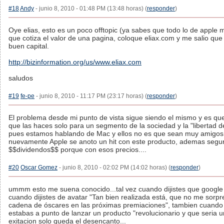
#18
Andy
- junio 8, 2010 - 01:48 PM (13:48 horas) (
responder
)
Oye elias, esto es un poco offtopic (ya sabes que todo lo de apple m
que cotiza el valor de una pagina, coloque eliax.com y me salio q
buen capital.
http://bizinformation.org/us/www.eliax.com
saludos
#19
fe-pe
- junio 8, 2010 - 11:17 PM (23:17 horas) (
responder
)
El problema desde mi punto de vista sigue siendo el mismo y es que 
que las haces solo para un segmento de la sociedad y la "libertad 
pues estamos hablando de Mac y ellos no es que sean muy amigos 
nuevamente Apple se anoto un hit con este producto, ademas segu
$$dividendos$$ porque con esos precios....
#20
Oscar Gomez
- junio 8, 2010 - 02:02 PM (14:02 horas) (
responder
)
ummm esto me suena conocido...tal vez cuando dijistes que google 
cuando dijistes de avatar "Tan bien realizada está, que no me sor
cadena de óscares en las próximas premiaciones", tambien cuando di
estabas a punto de lanzar un producto "revolucionario y que seria u
exitacion solo queda el desencanto...