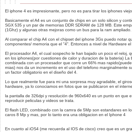
El iphone 4 es impresionante, pero no es para tirar los iphones viejo
Basicamente el A4 es un conjunto de chips en un solo silicon y con
SGX 535 y un par de memorias DDR SDRAM de 128 MB. Este empaq
(1Ghz) y algunas otras mejoras como un bus para la ram ampliado.
Al comparar el chip A4 con el chipset del iphone 3Gs puedo notar 
componentes/ memoria que el "4". Entonces a nivel de Hardware el
El procesador A4, el cual sospecho le han bajado un poco el reloj
en los iphones(por cuestiones de calor y duracion de la bateria) L
combinada con un procesador que corre un 66% mas rapido(puede 
mias) nos da un incremento en el uso del telefono marginalmente sup
un factor obligatorio en el diseño del 4.
Lo que realmente fue para mi una sorpresa muy agradable, el girosc
hardware, ya lo conociamos en fotos que se publicaron en el interne
la pantalla de 326dpi y resolución de 960x640 es un punto en que e
reproducir peliculas y videos se trata.
El flash LED, combinado con la camra de 5Mp son estandares en lo
caros 8 Mp y mas, por lo tanto era una obligacion en el Iphone 4
En cuanto al iOS4 (me recuerda al IOS de cisco) creo que es un gra