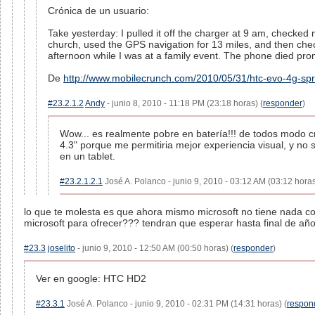
Crónica de un usuario:
Take yesterday: I pulled it off the charger at 9 am, checke
church, used the GPS navigation for 13 miles, and then che
afternoon while I was at a family event. The phone died prom
De
http://www.mobilecrunch.com/2010/05/31/htc-evo-4g-spri
#23.2.1.2
Andy
- junio 8, 2010 - 11:18 PM (23:18 horas) (
responder
)
Wow... es realmente pobre en batería!!! de todos modo c
4.3" porque me permitiria mejor experiencia visual, y no 
en un tablet.
#23.2.1.2.1
José A. Polanco - junio 9, 2010 - 03:12 AM (03:12 horas
lo que te molesta es que ahora mismo microsoft no tiene nada co
microsoft para ofrecer??? tendran que esperar hasta final de año!!
#23.3
joselito
- junio 9, 2010 - 12:50 AM (00:50 horas) (
responder
)
Ver en google: HTC HD2
#23.3.1
José A. Polanco - junio 9, 2010 - 02:31 PM (14:31 horas) (
respon