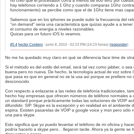
no creo que el procesador corra a menos de 800 Mhz por cuest
hay telefonos corriendo a 1 Ghz y cuando comparas 1Ghz contra
funcionamiento) se percibe como que el de 1Ghz tiene mas capa
Sabemos que en los iphones se puede subir la frecuancia del relo
"on demand" seria una caracteristica que quizas ayude a a tener
el consumo de energia a niveles razonables.
Quizas para un futuro iOS lo veamos.
#5.4
hector Cordero
- junio 8, 2010 - 02:23 PM (14:23 horas) (
responder
)
No me ha quedado muy claro en qué se diferencia face time de otr
Si el método es del estilo del email, será tal vez como jabber, o se
buena pero no nueva. De hecho, la tecnología actual de voz sobre 
que pasa es que en general no se la usa así porque se prefiere no 
desconocido.
Con respecto a enlazarse a las redes de telefonía tradicionales, 
hecho hay empresas que ofrecen números de teléfono normales a c
un standard porque prácticamente todas las soluciones de VOIP actu
difundido: SIP. Skype es la excepción y en realidad en el ambiente
espina. Existen pasarelas de VOIP a google voice y msn pero sólo
una para skype.
Esto significa que yo puedo levantar el teléfono de mi oficina y ha
podría hacerlo a skype pero... llegaron tarde. Ahora ya la gente se 