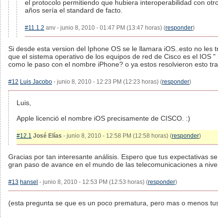
el protocolo permitiendo que hubiera interoperabilidad con ot
años sería el standard de facto.
#11.1.2
anv - junio 8, 2010 - 01:47 PM (13:47 horas) (
responder
)
Si desde esta version del Iphone OS se le llamara iOS..esto no les
que el sistema operativo de los equipos de red de Cisco es el IOS 
como le paso con el nombre iPhone? o ya estos resolvieron esto tr
#12
Luis Jacobo
- junio 8, 2010 - 12:23 PM (12:23 horas) (
responder
)
Luis,
Apple licenció el nombre iOS precisamente de CISCO. :)
#12.1
José Elías
- junio 8, 2010 - 12:58 PM (12:58 horas) (
responder
)
Gracias por tan interesante análisis. Espero que tus expectativas se
gran paso de avance en el mundo de las telecomunicaciones a nive
#13
hansel
- junio 8, 2010 - 12:53 PM (12:53 horas) (
responder
)
(esta pregunta se que es un poco prematura, pero mas o menos tus