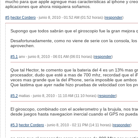
mucho para que apple agregue mas caracteristicas al iphone y cr
aplicaciones que ahora nisiquiera soñamos.
#5
hector Cordero
- junio 8, 2010 - 01:52 AM (01:52 horas) (
responder
)
Supongo que todos sabrán que el giroscopio fue la gran mejora q
Desafortunadamente, como no viene de serie con la consola, los 
aprovechen.
#5.1
anv - junio 8, 2010 - 06:01 AM (06:01 horas) (
responder
)
Que tal Hector, te comento que la bateria del 4 es un 13% mas g
procesador, dudo que esté a mas de 700 mhz, recordad que el iP
veces mas grande que la del iPhone, sería imposible que ambos c
Que lastima que ayer nadie hizo pruebas de velocidad con los pr
#5.2
matias - junio 8, 2010 - 11:10 AM (11:10 horas) (
responder
)
El giroscopo, combinado con el acelerometro y la brujula, nos tra
desde juegos hasta navegacion inercial cuando el GPS no pueda r
#5.3
hector Cordero
- junio 8, 2010 - 02:11 PM (14:11 horas) (
responder
)