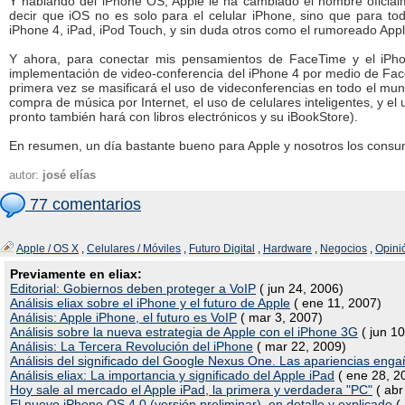
Y hablando del iPhone OS, Apple le ha cambiado el nombre oficial
decir que iOS no es solo para el celular iPhone, sino que para t
iPhone 4, iPad, iPod Touch, y sin duda otros como el rumoreado App
Y ahora, para conectar mis pensamientos de FaceTime y el iPho
implementación de video-conferencia del iPhone 4 por medio de Face
primera vez se masificará el uso de videconferencias en todo el mu
compra de música por Internet, el uso de celulares inteligentes, y el
pronto también hará con libros electrónicos y su iBookStore).
En resumen, un día bastante bueno para Apple y nosotros los consu
autor:
josé elías
77 comentarios
Apple / OS X
,
Celulares / Móviles
,
Futuro Digital
,
Hardware
,
Negocios
,
Opinió
Previamente en eliax:
Editorial: Gobiernos deben proteger a VoIP
( jun 24, 2006)
Análisis eliax sobre el iPhone y el futuro de Apple
( ene 11, 2007)
Análisis: Apple iPhone, el futuro es VoIP
( mar 3, 2007)
Análisis sobre la nueva estrategia de Apple con el iPhone 3G
( jun 10
Análisis: La Tercera Revolución del iPhone
( mar 22, 2009)
Análisis del significado del Google Nexus One. Las apariencias enga
Análisis eliax: La importancia y significado del Apple iPad
( ene 28, 2
Hoy sale al mercado el Apple iPad, la primera y verdadera "PC"
( abr
El nuevo iPhone OS 4.0 (versión preliminar), en detalle y explicado
( 