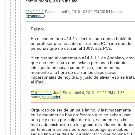
computadora, es un insulto.
#14.1.1.1.1
Palmor - abril 4, 2010 - 08:54 PM (20:54 horas)
(
responder
)
Palmor,
En el comentario #14.1 el lector Juan nunca habló de
un profesor que no sabe utilizar una PC, sino que de
personas que no utilizan al 100% sus PCs.
Y en cuanto al comentario #14.1.1.1 de Anonimo, creo
que eso nos ilustra que incluso personas bastante
inteligente en cosas como Física, tienen un mal
momento a la hora de utilizar los dispositivos
impersonales de hoy día, y justo de aliviar eso se trata
el iPad.
#14.1.1.1.1.1
José Elías
- abril 6, 2010 - 02:26 PM (14:26
horas) (
responder
)
Orgulloso de ser de un país latino, y lastimosamente
en Latinoamérica hay profesores que no saben usar
una pc y no es por culpa de ellos, solamente es la
mala administración de los gobiernos. Bueno tú debes
pertenecer a un país europeo, supongo que debes
ser un tipo acaudalado y aristocrático que domina 50