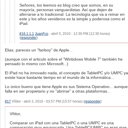
Señores, los leemos es blog creo que somos, en su
mayoría, personas vanguardistas. Así que dejen de
aferrarse a lo tradicional. La tecnología que va a reinar en
este y los años venideros es la simple y poderosa como el
iPad.
#16.1.1.1
JuanFco
- abril 5, 2010 - 12:30 PM (12:30 horas)
(
responder
)
Elias, pareces un "fanboy" de Apple...
(aunque con el articulo sobre el "Winbdows Mobile 7" también he
pensado lo mismo con Microsoft...)
El iPad no ha innovado nada, el concepto de TabletPC y/o UMPC ya
existe hace bastante tiempo en el mundo de la informática...
Lo único bueno que tiene Apple es sus Sistema Operativo... aunque
falla en ser propietario y no "abrirse" a otras plataformas...
#17
Vñitor - abril 3, 2010 - 03:57 PM (15:57 horas) (
responder
)
Vñitor,
Comparar un iPad con una TabletPC o una UMPC es una
comparación muy equivocada. Una TablePC/UMPC no eran mas