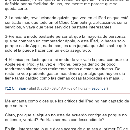
definido por su facilidad de uso, realmente me parece que se
queda corto.
2-Lo notable, revolucionario quizás, que veo en el iPad es que está
centrado mas que todo en el Cloud Computing, aplicaciones como
servicios, y vaya que tiene servicios bastante interesantes.
3-Pienso, a modo bastante personal, que la mayoría de personas
que se compran un computador Apple, o este iPad, lo hacen solo
porque es de Apple, nada mas, es una jugada que Jobs sabe qué
solo el la puede hacer con un éxito asegurado.
4-El unico producto que a mi modo de ver vale la pena comprar de
Apple es el iPod, y tal vez el iPhone, pero ya dentro de poco
tendremos alternativas realmente serias a estos productos. De
resto no veo prudente gastar mas dinero por algo que hoy en día
tiene tanta calidad como las demás cosas fabricadas en masa...
#12
Christian
- abril 3, 2010 - 09:04 AM (09:04 horas) (
responder
)
Me encanta como dices que los críticos del iPad no han captado de
que se trata...
Claro, por que si alguien no esta de acuerdo contigo es porque no
entiende, verdad? Podrías ser mas condescendiente?
En fin...interesante lo que dices acerca de que sea el primer PC de