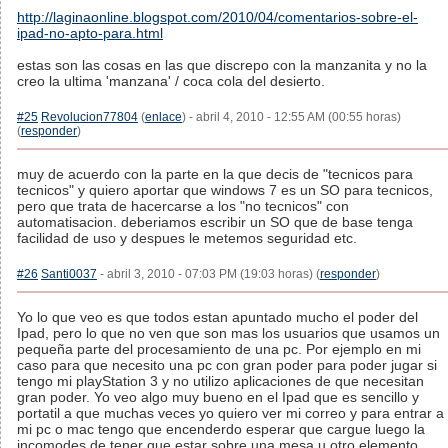
http://laginaonline.blogspot.com/2010/04/comentarios-sobre-el-
ipad-no-apto-para.html
estas son las cosas en las que discrepo con la manzanita y no la
creo la ultima 'manzana' / coca cola del desierto.
#25
Revolucion77804
(
enlace
) - abril 4, 2010 - 12:55 AM (00:55 horas)
(
responder
)
muy de acuerdo con la parte en la que decis de "tecnicos para
tecnicos" y quiero aportar que windows 7 es un SO para tecnicos,
pero que trata de hacercarse a los "no tecnicos" con
automatisacion. deberiamos escribir un SO que de base tenga
facilidad de uso y despues le metemos seguridad etc.
#26
Santi0037
- abril 3, 2010 - 07:03 PM (19:03 horas) (
responder
)
Yo lo que veo es que todos estan apuntado mucho el poder del
Ipad, pero lo que no ven que son mas los usuarios que usamos un
pequeña parte del procesamiento de una pc. Por ejemplo en mi
caso para que necesito una pc con gran poder para poder jugar si
tengo mi playStation 3 y no utilizo aplicaciones de que necesitan
gran poder. Yo veo algo muy bueno en el Ipad que es sencillo y
portatil a que muchas veces yo quiero ver mi correo y para entrar a
mi pc o mac tengo que encenderdo esperar que cargue luego la
incomodes de tener que estar sobre una mesa u otro elemento