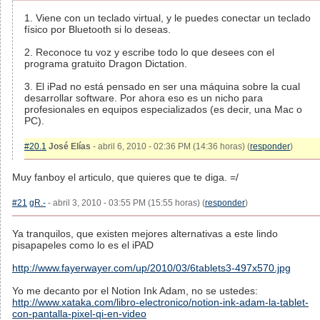
1. Viene con un teclado virtual, y le puedes conectar un teclado
físico por Bluetooth si lo deseas.
2. Reconoce tu voz y escribe todo lo que desees con el
programa gratuito Dragon Dictation.
3. El iPad no está pensado en ser una máquina sobre la cual
desarrollar software. Por ahora eso es un nicho para
profesionales en equipos especializados (es decir, una Mac o
PC).
#20.1
José Elías
- abril 6, 2010 - 02:36 PM (14:36 horas) (
responder
)
Muy fanboy el articulo, que quieres que te diga. =/
#21
gR.-
- abril 3, 2010 - 03:55 PM (15:55 horas) (
responder
)
Ya tranquilos, que existen mejores alternativas a este lindo
pisapapeles como lo es el iPAD
http://www.fayerwayer.com/up/2010/03/6tablets3-497x570.jpg
Yo me decanto por el Notion Ink Adam, no se ustedes:
http://www.xataka.com/libro-electronico/notion-ink-adam-la-tablet-
con-pantalla-pixel-qi-en-video