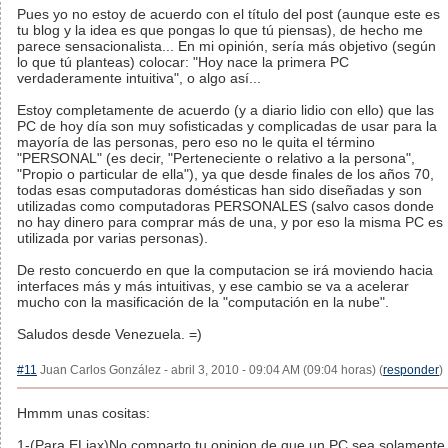
Pues yo no estoy de acuerdo con el título del post (aunque este es
tu blog y la idea es que pongas lo que tú piensas), de hecho me
parece sensacionalista... En mi opinión, sería más objetivo (según
lo que tú planteas) colocar: "Hoy nace la primera PC
verdaderamente intuitiva", o algo así...
Estoy completamente de acuerdo (y a diario lidio con ello) que las
PC de hoy día son muy sofisticadas y complicadas de usar para la
mayoría de las personas, pero eso no le quita el término
"PERSONAL" (es decir, "Perteneciente o relativo a la persona",
"Propio o particular de ella"), ya que desde finales de los años 70,
todas esas computadoras domésticas han sido diseñadas y son
utilizadas como computadoras PERSONALES (salvo casos donde
no hay dinero para comprar más de una, y por eso la misma PC es
utilizada por varias personas).
De resto concuerdo en que la computacion se irá moviendo hacia
interfaces más y más intuitivas, y ese cambio se va a acelerar
mucho con la masificación de la "computación en la nube".
Saludos desde Venezuela. =)
#11
Juan Carlos González - abril 3, 2010 - 09:04 AM (09:04 horas) (
responder
)
Hmmm unas cositas:
1-(Para ELiax)No comparto tu opinion de que un PC sea solamente