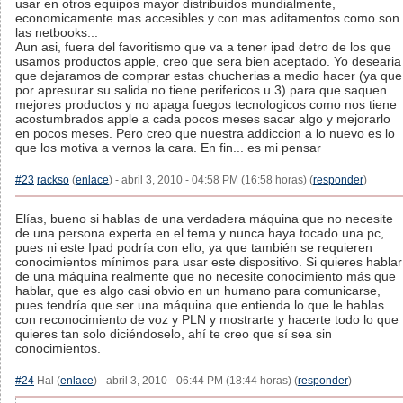
usar en otros equipos mayor distribuidos mundialmente,
economicamente mas accesibles y con mas aditamentos como son
las netbooks...
Aun asi, fuera del favoritismo que va a tener ipad detro de los que
usamos productos apple, creo que sera bien aceptado. Yo desearia
que dejaramos de comprar estas chucherias a medio hacer (ya que
por apresurar su salida no tiene perifericos u 3) para que saquen
mejores productos y no apaga fuegos tecnologicos como nos tiene
acostumbrados apple a cada pocos meses sacar algo y mejorarlo
en pocos meses. Pero creo que nuestra addiccion a lo nuevo es lo
que los motiva a vernos la cara. En fin... es mi pensar
#23
rackso
(
enlace
) - abril 3, 2010 - 04:58 PM (16:58 horas) (
responder
)
Elías, bueno si hablas de una verdadera máquina que no necesite
de una persona experta en el tema y nunca haya tocado una pc,
pues ni este Ipad podría con ello, ya que también se requieren
conocimientos mínimos para usar este dispositivo. Si quieres hablar
de una máquina realmente que no necesite conocimiento más que
hablar, que es algo casi obvio en un humano para comunicarse,
pues tendría que ser una máquina que entienda lo que le hablas
con reconocimiento de voz y PLN y mostrarte y hacerte todo lo que
quieres tan solo diciéndoselo, ahí te creo que sí sea sin
conocimientos.
#24
Hal (
enlace
) - abril 3, 2010 - 06:44 PM (18:44 horas) (
responder
)