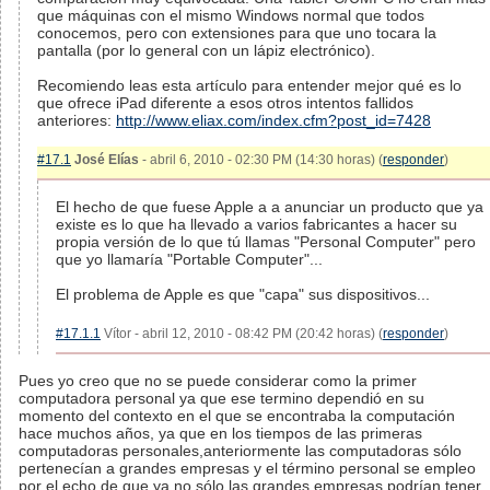
que máquinas con el mismo Windows normal que todos
conocemos, pero con extensiones para que uno tocara la
pantalla (por lo general con un lápiz electrónico).
Recomiendo leas esta artículo para entender mejor qué es lo
que ofrece iPad diferente a esos otros intentos fallidos
anteriores:
http://www.eliax.com/index.cfm?post_id=7428
#17.1
José Elías
- abril 6, 2010 - 02:30 PM (14:30 horas) (
responder
)
El hecho de que fuese Apple a a anunciar un producto que ya
existe es lo que ha llevado a varios fabricantes a hacer su
propia versión de lo que tú llamas "Personal Computer" pero
que yo llamaría "Portable Computer"...
El problema de Apple es que "capa" sus dispositivos...
#17.1.1
Vítor - abril 12, 2010 - 08:42 PM (20:42 horas) (
responder
)
Pues yo creo que no se puede considerar como la primer
computadora personal ya que ese termino dependió en su
momento del contexto en el que se encontraba la computación
hace muchos años, ya que en los tiempos de las primeras
computadoras personales,anteriormente las computadoras sólo
pertenecían a grandes empresas y el término personal se empleo
por el echo de que ya no sólo las grandes empresas podrían tener