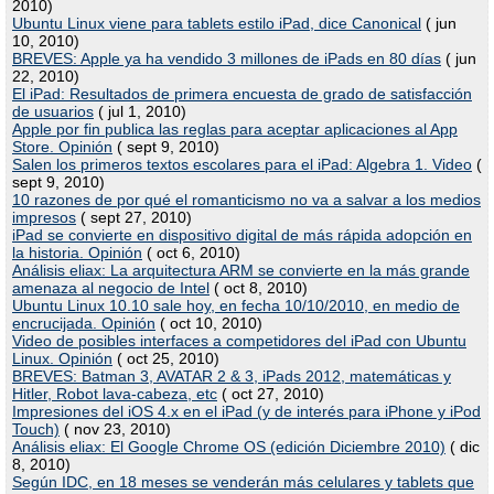
2010)
Ubuntu Linux viene para tablets estilo iPad, dice Canonical
( jun
10, 2010)
BREVES: Apple ya ha vendido 3 millones de iPads en 80 días
( jun
22, 2010)
El iPad: Resultados de primera encuesta de grado de satisfacción
de usuarios
( jul 1, 2010)
Apple por fin publica las reglas para aceptar aplicaciones al App
Store. Opinión
( sept 9, 2010)
Salen los primeros textos escolares para el iPad: Algebra 1. Video
(
sept 9, 2010)
10 razones de por qué el romanticismo no va a salvar a los medios
impresos
( sept 27, 2010)
iPad se convierte en dispositivo digital de más rápida adopción en
la historia. Opinión
( oct 6, 2010)
Análisis eliax: La arquitectura ARM se convierte en la más grande
amenaza al negocio de Intel
( oct 8, 2010)
Ubuntu Linux 10.10 sale hoy, en fecha 10/10/2010, en medio de
encrucijada. Opinión
( oct 10, 2010)
Video de posibles interfaces a competidores del iPad con Ubuntu
Linux. Opinión
( oct 25, 2010)
BREVES: Batman 3, AVATAR 2 & 3, iPads 2012, matemáticas y
Hitler, Robot lava-cabeza, etc
( oct 27, 2010)
Impresiones del iOS 4.x en el iPad (y de interés para iPhone y iPod
Touch)
( nov 23, 2010)
Análisis eliax: El Google Chrome OS (edición Diciembre 2010)
( dic
8, 2010)
Según IDC, en 18 meses se venderán más celulares y tablets que