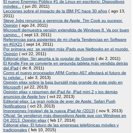
El nuevo Enemigo Público #1 de Linux en escritorio: Dispositivos
móviles...
( jun 20, 2011)
Lecciones sobre el impacto de la IBM PC hace 30 años
( ago 13,
2011)
Steve Jobs renuncia a gerencia de Apple. Tim Cook su sucesor.
Opinión
( ago 24, 2011)
Microsoft demuestra versión extendida de Windows 8. Va por buen
camino...
( sept 13, 2011)
Referencias para asistentes de mi charla Tendencias en Software
en #GX21
( sept 14, 2011)
Por primera vez, se venden más iPads que Netbooks en el mundo.
Opinión
( oct 22, 2011)
Editorial eliax: Siri apunta a la yugular de Google
( dic 2, 2011)
El Kindle Fire se convierte en segunda tableta más vendida detrás
del iPad
( dic 8, 2011)
Como el nuevo procesador ARM Cortex-A57 afectará el futuro de
tu celular...
( abr 3, 2013)
Opinión eliax sobre la baja bursátil más grande de este siglo en
Microsoft
( jul 22, 2013)
Opinión eliax y resumen del iPad Air, iPad mini 2 y los demás
anuncios de Apple hoy
( oct 22, 2013)
Editorial eliax: La gran noticia de ayer de Apple: Safari Push
Notifications
( oct 23, 2013)
Impresiones (review) de la nueva iPad Air (2013)
( nov 9, 2013)
Oficial: Se vendieron más dispositivos Apple que con Windows en
Q4 2013. Opinión eliax
( feb 17, 2014)
Editorial eliax: El futuro de las empresas telefónicas móviles y
tradicionales
( feb 10, 2015)