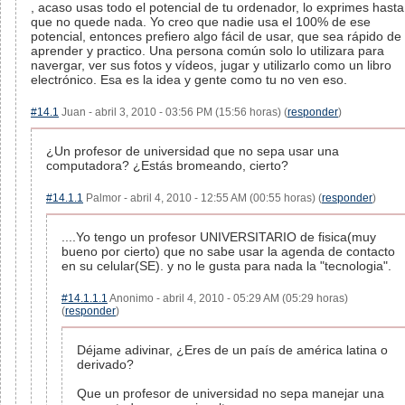
, acaso usas todo el potencial de tu ordenador, lo exprimes hasta
que no quede nada. Yo creo que nadie usa el 100% de ese
potencial, entonces prefiero algo fácil de usar, que sea rápido de
aprender y practico. Una persona común solo lo utilizara para
navergar, ver sus fotos y vídeos, jugar y utilizarlo como un libro
electrónico. Esa es la idea y gente como tu no ven eso.
#14.1
Juan - abril 3, 2010 - 03:56 PM (15:56 horas) (
responder
)
¿Un profesor de universidad que no sepa usar una
computadora? ¿Estás bromeando, cierto?
#14.1.1
Palmor - abril 4, 2010 - 12:55 AM (00:55 horas) (
responder
)
....Yo tengo un profesor UNIVERSITARIO de fisica(muy
bueno por cierto) que no sabe usar la agenda de contacto
en su celular(SE). y no le gusta para nada la "tecnologia".
#14.1.1.1
Anonimo - abril 4, 2010 - 05:29 AM (05:29 horas)
(
responder
)
Déjame adivinar, ¿Eres de un país de américa latina o
derivado?
Que un profesor de universidad no sepa manejar una