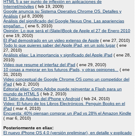
HTML 5 a ser punto de inflexión en aplicaciones de
Internet/móviles
( feb 19, 2009)
Google anuncia su Sistema Operativo Chrome OS. Detalles y
Análisis
( jul 8, 2009)
Análisis del significado del Google Nexus One. Las apariencias
engañan...
( ene 5, 2010)
Opinión: Lo que será el iSlate/iBook de Apple el 27 de Enero 2010
( ene 19, 2010)
El iPad demostrado en un video extenso de Apple
( ene 27, 2010)
Todo lo que quieres saber del Apple iPad, en un solo lugar
( ene
27, 2010)
Análisis eliax: La importancia y significado del Apple iPad
( ene 28,
2010)
Video que resume el interfaz del iPad
( ene 29, 2010)
10 cosas a mejorar en los futuros iPads, y otras opiniones...
( ene
31, 2010)
Video conceptual de Google Chrome OS como un competidor del
iPad
( feb 2, 2010)
Editorial eliax: Como Adobe puede reinventar a Flash para un
mundo de HTML 5
( feb 2, 2010)
El Talón de Aquiles del iPhone y Android
( feb 24, 2010)
Video: El futuro de los Libros Electrónicos. Penguin Books en el
iPad
( mar 4, 2010)
Encuesta: 40% piensan comprar un iPad vs 28% el Amazon Kindle
( mar 6, 2010)
Posteriormente en eliax:
El nuevo iPhone OS 4.0 (versión preliminar), en detalle y explicado