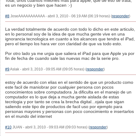
Total, unos cuantos millones mas para apple, que de eso se trata,
es un negocio y bien que hacen :-)
#8
JoseAAAAAAAAAAA - abril 3, 2010 - 06:19 AM (06:19 horas) (
responder
)
La verdad totalmente de acuerdo con todo lo dicho en este articulo,
en lo personal soy de la idea de que mucha gente vive en una
ignorancia tecnologica en cuanto a los alcances que tendra el iPad,
pero el tiempo los hara ver con claridad de que va todo esto.
Por otro lado ya me urgia que saliera el iPad para que Apple ya por
fin de fecha de cuando sale las nuevas mac de la serie pro.
#9
Aslak - abril 3, 2010 - 09:05 AM (09:05 horas) (
responder
)
estoy de acuerdo con elias en el sentido de que un producto como
este facil de maniobrar por cualquier persona con pocos
conocimientos sobre computadora ,la dificulta en el manejo de un
computador es lo que deja a mucha gente aislada de estas
tecnlogia y por tanto se crea la brecha digital...ojala que sigan
saliendo este tipo de productos de facil uso por ejemplo para
personas mayores y personas con poco conocimiento e insertarlos
en el mundo del internet
#10
JUAN - abril 3, 2010 - 09:03 AM (09:03 horas) (
responder
)