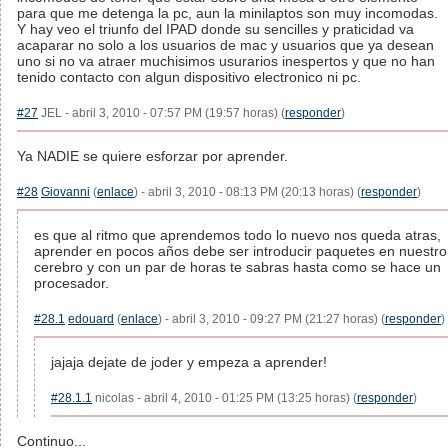
para que me detenga la pc, aun la minilaptos son muy incomodas.
Y hay veo el triunfo del IPAD donde su sencilles y praticidad va
acaparar no solo a los usuarios de mac y usuarios que ya desean
uno si no va atraer muchisimos usurarios inespertos y que no han
tenido contacto con algun dispositivo electronico ni pc.
#27
JEL - abril 3, 2010 - 07:57 PM (19:57 horas) (
responder
)
Ya NADIE se quiere esforzar por aprender.
#28
Giovanni
(
enlace
) - abril 3, 2010 - 08:13 PM (20:13 horas) (
responder
)
es que al ritmo que aprendemos todo lo nuevo nos queda atras,
aprender en pocos años debe ser introducir paquetes en nuestro
cerebro y con un par de horas te sabras hasta como se hace un
procesador.
#28.1
edouard
(
enlace
) - abril 3, 2010 - 09:27 PM (21:27 horas) (
responder
)
jajaja dejate de joder y empeza a aprender!
#28.1.1
nicolas - abril 4, 2010 - 01:25 PM (13:25 horas) (
responder
)
Continuo...