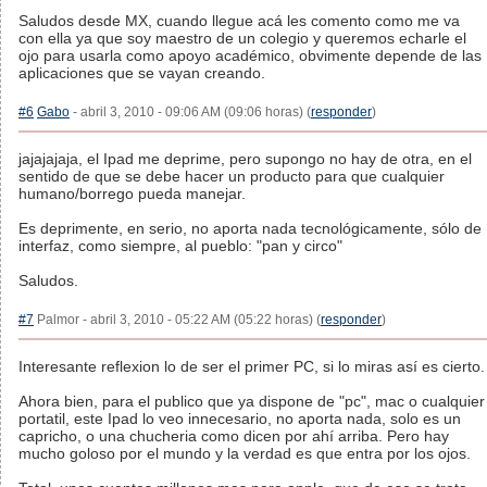
Saludos desde MX, cuando llegue acá les comento como me va
con ella ya que soy maestro de un colegio y queremos echarle el
ojo para usarla como apoyo académico, obvimente depende de las
aplicaciones que se vayan creando.
#6
Gabo
- abril 3, 2010 - 09:06 AM (09:06 horas) (
responder
)
jajajajaja, el Ipad me deprime, pero supongo no hay de otra, en el
sentido de que se debe hacer un producto para que cualquier
humano/borrego pueda manejar.
Es deprimente, en serio, no aporta nada tecnológicamente, sólo de
interfaz, como siempre, al pueblo: "pan y circo"
Saludos.
#7
Palmor - abril 3, 2010 - 05:22 AM (05:22 horas) (
responder
)
Interesante reflexion lo de ser el primer PC, si lo miras así es cierto.
Ahora bien, para el publico que ya dispone de "pc", mac o cualquier
portatil, este Ipad lo veo innecesario, no aporta nada, solo es un
capricho, o una chucheria como dicen por ahí arriba. Pero hay
mucho goloso por el mundo y la verdad es que entra por los ojos.