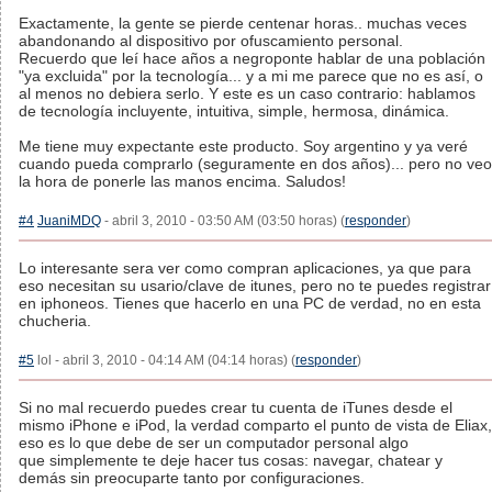
Exactamente, la gente se pierde centenar horas.. muchas veces
abandonando al dispositivo por ofuscamiento personal.
Recuerdo que leí hace años a negroponte hablar de una población
"ya excluida" por la tecnología... y a mi me parece que no es así, o
al menos no debiera serlo. Y este es un caso contrario: hablamos
de tecnología incluyente, intuitiva, simple, hermosa, dinámica.
Me tiene muy expectante este producto. Soy argentino y ya veré
cuando pueda comprarlo (seguramente en dos años)... pero no veo
la hora de ponerle las manos encima. Saludos!
#4
JuaniMDQ
- abril 3, 2010 - 03:50 AM (03:50 horas) (
responder
)
Lo interesante sera ver como compran aplicaciones, ya que para
eso necesitan su usario/clave de itunes, pero no te puedes registrar
en iphoneos. Tienes que hacerlo en una PC de verdad, no en esta
chucheria.
#5
lol - abril 3, 2010 - 04:14 AM (04:14 horas) (
responder
)
Si no mal recuerdo puedes crear tu cuenta de iTunes desde el
mismo iPhone e iPod, la verdad comparto el punto de vista de Eliax,
eso es lo que debe de ser un computador personal algo
que simplemente te deje hacer tus cosas: navegar, chatear y
demás sin preocuparte tanto por configuraciones.