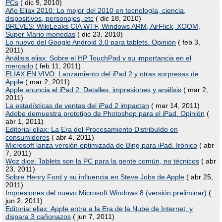
PCs
( dic 9, 2010)
Año Eliax 2010: Lo mejor del 2010 en tecnología, ciencia,
dispositivos, personajes, etc
( dic 18, 2010)
BREVES: WikiLeaks CIA WTF, Windows ARM, AirFlick, XOOM,
Super Mario monedas
( dic 23, 2010)
Lo nuevo del Google Android 3.0 para tablets. Opinión
( feb 3,
2011)
Análisis eliax: Sobre el HP TouchPad y su importancia en el
mercado
( feb 11, 2011)
ELIAX EN VIVO: Lanzamiento del iPad 2 y otras sorpresas de
Apple
( mar 2, 2011)
Apple anuncia el iPad 2. Detalles, impresiones y análisis
( mar 2,
2011)
La estadísticas de ventas del iPad 2 impactan
( mar 14, 2011)
Adobe demuestra prototipo de Photoshop para el iPad. Opinión
(
abr 1, 2011)
Editorial eliax: La Era del Procesamiento Distribuído en
consumidores
( abr 4, 2011)
Microsoft lanza versión optimizada de Bing para iPad. Irónico
( abr
7, 2011)
Woz dice: Tablets son la PC para la gente común, no técnicos
( abr
23, 2011)
Sobre Henry Ford y su influencia en Steve Jobs de Apple
( abr 25,
2011)
Impresiones del nuevo Microsoft Windows 8 (versión preliminar)
(
jun 2, 2011)
Editorial eliax: Apple entra a la Era de la Nube de Internet, y
dispara 3 cañonazos
( jun 7, 2011)