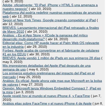
( abr 9, 2010)
Adobe, oficialmente: "El iPad, iPhone y HTML 5 una amenaza a
nuestro negocio"
( abr 10, 2010)
Plataforma iAd podría redefinir nuestras expectativas de anuncios
web
( abr 12, 2010)
Según el New York Times, Google creando competidor al iPad
(
abr 12, 2010)
BREVES: Lanzamiento internacional del iPad retrasado a finales
de Mayo 2010
( abr 14, 2010)
Análisis: ¿Es el App Store + XCode la panacea del mítico
desarrollo multi-plataforma?
( abr 16, 2010)
Editorial eliax: Como HP puede hacer el Palm Web OS relevante
en la industria
( abr 29, 2010)
Forbes: Apple acaba de convertirse en el fabricante de celulares
#1 en los EEUU
( abr 30, 2010)
BREVES: Apple vendió 1 millón de iPads en sus primeros 28 días
(
may 3, 2010)
Mis impresiones detalladas del Apple iPad después de una
semana de uso
( may 6, 2010)
Los primeros estudios preliminares del impacto del iPad en el
mercado
( may 25, 2010)
Análisis: Es oficial, Apple ahora vale mas que Microsoft en la bolsa
de valores
( may 27, 2010)
Opinión: Microsoft lanza Windows Embedded Compact 7, iPad en
la mira
( jun 3, 2010)
Apple reveló hoy al mundo el nuevo iPhone 4, y FaceTime
( jun 7,
2010)
Análisis eliax sobre FaceTime y el nuevo iPhone 4 de Apple
( jun 8,