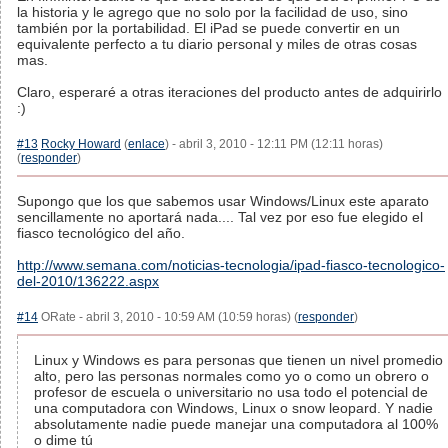
la historia y le agrego que no solo por la facilidad de uso, sino
también por la portabilidad. El iPad se puede convertir en un
equivalente perfecto a tu diario personal y miles de otras cosas
mas.
Claro, esperaré a otras iteraciones del producto antes de adquirirlo
:)
#13
Rocky Howard
(
enlace
) - abril 3, 2010 - 12:11 PM (12:11 horas)
(
responder
)
Supongo que los que sabemos usar Windows/Linux este aparato
sencillamente no aportará nada.... Tal vez por eso fue elegido el
fiasco tecnológico del año.
http://www.semana.com/noticias-tecnologia/ipad-fiasco-tecnologico-
del-2010/136222.aspx
#14
ORate - abril 3, 2010 - 10:59 AM (10:59 horas) (
responder
)
Linux y Windows es para personas que tienen un nivel promedio
alto, pero las personas normales como yo o como un obrero o
profesor de escuela o universitario no usa todo el potencial de
una computadora con Windows, Linux o snow leopard. Y nadie
absolutamente nadie puede manejar una computadora al 100%
o dime tú