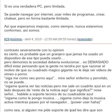
Si es una verdadera PC, pero limitada.
Se puede navegar por internet, usar miles de programas, crear,
chatear, pero en forma bastante limitada.
Así que esperamos mejoras, como siempre, nunca estaremos
conformes, así somos.
#29
Anónimo
- abril 4, 2010 - 12:55 AM (00:55 horas) (
responder
)
contrasto severamente con tu opinion
es cierto, es probable que un granjero que jamas ha usado un
dispositivo de ese tipo pueda usarlo....
pero demonios la sociedad deberia evolucionar... es DEMASIADO
dificil estar pensando que la gente no tendra por que razonar el
motivo de que su cuadrado magico gigante no le deje ver videos de
vimeo o porno
"oiga me como veo porno aqui"... mire señor enfermo y pervrtido,
no se puede...
"oigame queria ver las noticias pero me sale un cuadrito azul en un
lado despues de 'resto de la noticia aqui' que significa?" nose
señor... hablele a soporte tecnico de su cuadradote azul
"oigame como le pongo musica...., oigame como dejo la musica
activa mientras paseo por el navegador... (power user haha)"
como sea, si alguien me pide soporte de ipad les dire que son