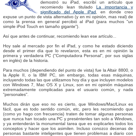
demostró su iPad, escribí un artículo que
recomiendo lean titulado
La importancia y
significado del Apple iPad
, en donde creo
expuse un punto de vista alternativo (y en mi opinión, mas real) de
como la prensa en general percibió al iPad (para muchos "un
simple iPod Touch en tamaño gigante").
Así que antes de continuar, recomiendo lean ese artículo...
Hoy sale al mercado por fin el iPad, y como he estado diciendo
desde el primer día que lo revelaron, esta es en mi opinión la
primera y verdadera PC ("Computadora Personal", por sus siglas
en inglés) de la historia.
Para muchos (dependiendo del punto de vista) fue la Altair 8800, o
la Apple II, o la IBM PC, sin embargo, todas esas máquinas,
incluyendo todas las que utilizamos hoy día y que incluyen modelos
con Windows 7, Mac OS X y Linux, son en mi opinión máquinas
extremadamente complicadas para el usuario común, y nada
"personales".
Muchos dirán que eso no es cierto, que Windows/Mac/Linux es
fácil, que es todo sentido común, etc, pero les recomiendo que
(como yo hago con frecuencia) traten de tomar algunas personas
que nunca han tocado una PC y preséntenles tan solo a Windows,
y ya entenderán la monumental tarea que es explicarles todos los
conceptos y hacer que los asimilen. Incluso conozco decenas de
personas bastante inteligentes que tienen problemas a diario con