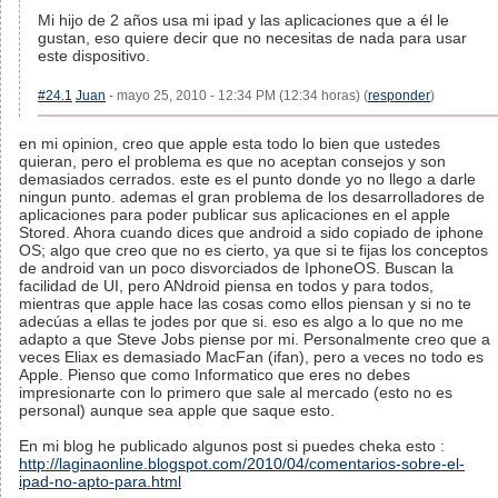
Mi hijo de 2 años usa mi ipad y las aplicaciones que a él le
gustan, eso quiere decir que no necesitas de nada para usar
este dispositivo.
#24.1
Juan
- mayo 25, 2010 - 12:34 PM (12:34 horas) (
responder
)
en mi opinion, creo que apple esta todo lo bien que ustedes
quieran, pero el problema es que no aceptan consejos y son
demasiados cerrados. este es el punto donde yo no llego a darle
ningun punto. ademas el gran problema de los desarrolladores de
aplicaciones para poder publicar sus aplicaciones en el apple
Stored. Ahora cuando dices que android a sido copiado de iphone
OS; algo que creo que no es cierto, ya que si te fijas los conceptos
de android van un poco disvorciados de IphoneOS. Buscan la
facilidad de UI, pero ANdroid piensa en todos y para todos,
mientras que apple hace las cosas como ellos piensan y si no te
adecúas a ellas te jodes por que si. eso es algo a lo que no me
adapto a que Steve Jobs piense por mi. Personalmente creo que a
veces Eliax es demasiado MacFan (ifan), pero a veces no todo es
Apple. Pienso que como Informatico que eres no debes
impresionarte con lo primero que sale al mercado (esto no es
personal) aunque sea apple que saque esto.
En mi blog he publicado algunos post si puedes cheka esto :
http://laginaonline.blogspot.com/2010/04/comentarios-sobre-el-
ipad-no-apto-para.html